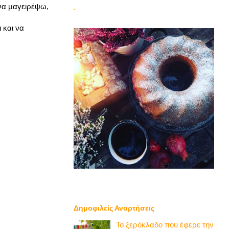
 να μαγειρέψω,
`
 και να
Δημοφιλείς Αναρτήσεις
Το ξερόκλαδο που έφερε την