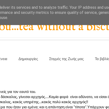
liver its services and to analyze traffic. Your IP address and u
rmance and security metrics to ensure quality of service, gene
buse.
...tea without a biscu
ένεια
Δημιουργίες
Στιγμές της Ζωής μας
Τα βιβλί
νείς για τον εαυτό του.
ι δάσκαλος, γίνεσαι αρχηγός....Καμία φορά είναι αδύνατο, να είσαι
δάσκαλος, κακός υπηρέτης...κακός πολύ κακός αρχηγός!!
α που ήταν για εμένα; και η απάντηση είναι "τίποτα".Υπάρχουν φ