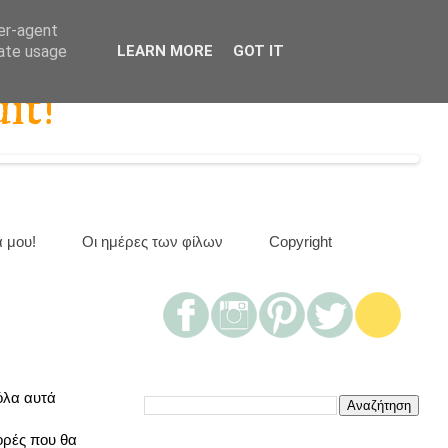
ser-agent
rate usage
LEARN MORE
GOT IT
it!
α μου!
Οι ημέρες των φίλων
Copyright
 όλα αυτά
ορές που θα