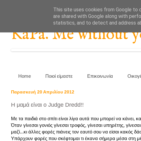
This site uses cookies from Google to de
are shared with Google along with perfo
statistics, and to detect and address a
KaPa. Me without you
Home
Ποιοί είμαστε
Επικοινωνία
Οικογ
Παρασκευή 20 Απριλίου 2012
Η μαμά είναι ο Judge Dredd!!
Με τα παιδιά στο σπίτι είναι λίγα αυτά που μπορεί να κάνει, κα
Όταν γίνεσαι γονιός γίνεσαι τροφός, γίνεσαι υπηρέτης, γίνεσα
μαζί...κι άλλες φορές πιάνεις τον εαυτό σου να είσαι κακός 
Υπάρχουν φορές που σκέφτομαι τι έκανα σήμερα μέσα στη μέρ