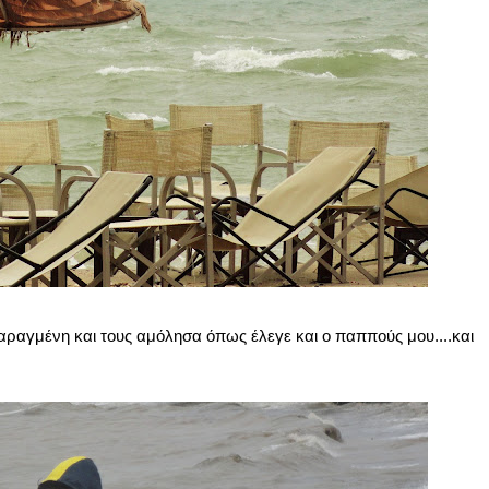
ραγμένη και τους αμόλησα όπως έλεγε και ο παππούς μου....και