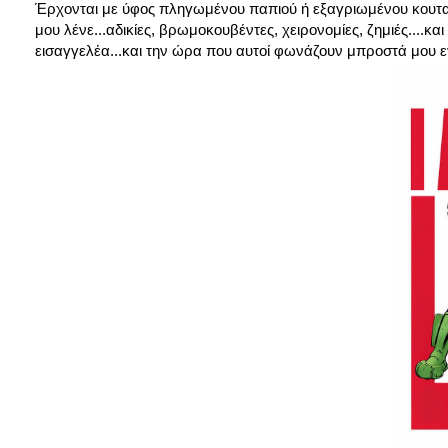
Έρχονται με ύφος πληγωμένου παπιού ή εξαγριωμένου κουταβ
μου λένε...αδικίες, βρωμοκουβέντες, χειρονομίες, ζημιές....κ
εισαγγελέα...και την ώρα που αυτοί φωνάζουν μπροστά μου εγ