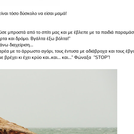
είναι τόσο δύσκολο να είσαι μαμά!
ύσε μπροστά από το σπίτι μας και με έβλεπε με τα παιδιά παραμά
 πάρτα και δρόμο. Βγάλτα έξω βόλτα!"
νω διαχείριση...
αρέα με το άρρωστο αγόρι, τους έντυσα με αδιάβροχα και τους έβ
 βρέχει κι έχει κρύο και..και... και..." Φώναξα "STOP"!