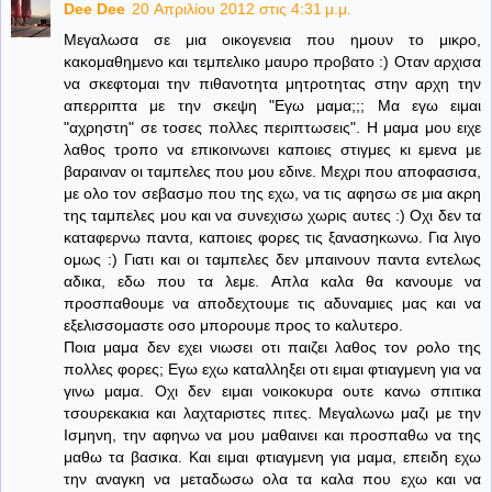
Dee Dee
20 Απριλίου 2012 στις 4:31 μ.μ.
Μεγαλωσα σε μια οικογενεια που ημουν το μικρο,
κακομαθημενο και τεμπελικο μαυρο προβατο :) Οταν αρχισα
να σκεφτομαι την πιθανοτητα μητροτητας στην αρχη την
απερριπτα με την σκεψη "Εγω μαμα;;; Μα εγω ειμαι
"αχρηστη" σε τοσες πολλες περιπτωσεις". Η μαμα μου ειχε
λαθος τροπο να επικοινωνει καποιες στιγμες κι εμενα με
βαραιναν οι ταμπελες που μου εδινε. Μεχρι που αποφασισα,
με ολο τον σεβασμο που της εχω, να τις αφησω σε μια ακρη
της ταμπελες μου και να συνεχισω χωρις αυτες :) Οχι δεν τα
καταφερνω παντα, καποιες φορες τις ξανασηκωνω. Για λιγο
ομως :) Γιατι και οι ταμπελες δεν μπαινουν παντα εντελως
αδικα, εδω που τα λεμε. Απλα καλα θα κανουμε να
προσπαθουμε να αποδεχτουμε τις αδυναμιες μας και να
εξελισσομαστε οσο μπορουμε προς το καλυτερο.
Ποια μαμα δεν εχει νιωσει οτι παιζει λαθος τον ρολο της
πολλες φορες; Εγω εχω καταλληξει οτι ειμαι φτιαγμενη για να
γινω μαμα. Οχι δεν ειμαι νοικοκυρα ουτε κανω σπιτικα
τσουρεκακια και λαχταριστες πιτες. Μεγαλωνω μαζι με την
Ισμηνη, την αφηνω να μου μαθαινει και προσπαθω να της
μαθω τα βασικα. Και ειμαι φτιαγμενη για μαμα, επειδη εχω
την αναγκη να μεταδωσω ολα τα καλα που εχω και να