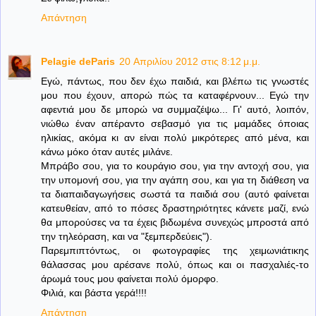
Απάντηση
Pelagie deParis
20 Απριλίου 2012 στις 8:12 μ.μ.
Εγώ, πάντως, που δεν έχω παιδιά, και βλέπω τις γνωστές
μου που έχουν, απορώ πώς τα καταφέρνουν... Εγώ την
αφεντιά μου δε μπορώ να συμμαζέψω... Γι' αυτό, λοιπόν,
νιώθω έναν απέραντο σεβασμό για τις μαμάδες όποιας
ηλικίας, ακόμα κι αν είναι πολύ μικρότερες από μένα, και
κάνω μόκο όταν αυτές μιλάνε.
Μπράβο σου, για το κουράγιο σου, για την αντοχή σου, για
την υπομονή σου, για την αγάπη σου, και για τη διάθεση να
τα διαπαιδαγωγήσεις σωστά τα παιδιά σου (αυτό φαίνεται
κατευθείαν, από το πόσες δραστηριότητες κάνετε μαζί, ενώ
θα μπορούσες να τα έχεις βιδωμένα συνεχώς μπροστά από
την τηλεόραση, και να "ξεμπερδεύεις").
Παρεμπιπτόντως, οι φωτογραφίες της χειμωνιάτικης
θάλασσας μου αρέσανε πολύ, όπως και οι πασχαλιές-το
άρωμά τους μου φαίνεται πολύ όμορφο.
Φιλιά, και βάστα γερά!!!!
Απάντηση