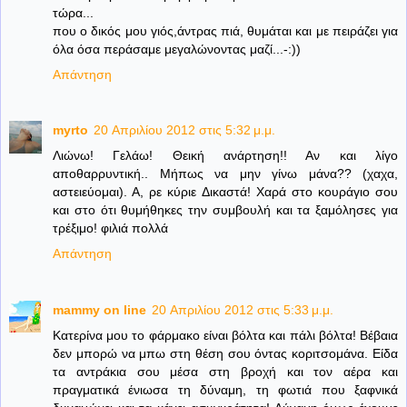
τώρα...
που ο δικός μου γιός,άντρας πιά, θυμάται και με πειράζει για
όλα όσα περάσαμε μεγαλώνοντας μαζί...-:))
Απάντηση
myrto
20 Απριλίου 2012 στις 5:32 μ.μ.
Λιώνω! Γελάω! Θεική ανάρτηση!! Αν και λίγο
αποθαρρυντική.. Μήπως να μην γίνω μάνα?? (χαχα,
αστειεύομαι). Α, ρε κύριε Δικαστά! Χαρά στο κουράγιο σου
και στο ότι θυμήθηκες την συμβουλή και τα ξαμόλησες για
τρέξιμο! φιλιά πολλά
Απάντηση
mammy on line
20 Απριλίου 2012 στις 5:33 μ.μ.
Κατερίνα μου το φάρμακο είναι βόλτα και πάλι βόλτα! Βέβαια
δεν μπορώ να μπω στη θέση σου όντας κοριτσομάνα. Είδα
τα αντράκια σου μέσα στη βροχή και τον αέρα και
πραγματικά ένιωσα τη δύναμη, τη φωτιά που ξαφνικά