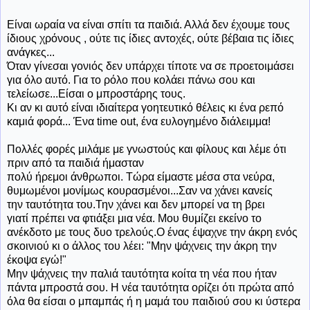
Είναι ωραία να είναι σπίτι τα παιδιά. Αλλά δεν έχουμε τους
ίδιους χρόνους , ούτε τις ίδιες αντοχές, ούτε βέβαια τις ίδιες
ανάγκες...
Όταν γίνεσαι γονιός δεν υπάρχει τίποτε να σε προετοιμάσει
για όλο αυτό. Για το ρόλο που κολάει πάνω σου και
τελείωσε...Είσαι ο μπροστάρης τους.
Κι αν κι αυτό είναι ιδιαίτερα γοητευτικό θέλεις κι ένα ρεπό
καμιά φορά... Ένα time out, ένα ευλογημένο διάλειμμα!
Πολλές φορές μιλάμε με γνωστούς και φίλους και λέμε ότι
πριν από τα παιδιά ήμασταν
πολύ ήρεμοι άνθρωποι. Τώρα είμαστε μέσα στα νεύρα,
θυμωμένοι μονίμως κουρασμένοι...Σαν να χάνει κανείς
την ταυτότητα του.Την χάνει και δεν μπορεί να τη βρει
γιατί πρέπει να φτιάξει μια νέα. Μου θυμίζει εκείνο το
ανέκδοτο με τους δυο τρελούς.Ο ένας έψαχνε την άκρη ενός
σκοινιού κι ο άλλος του λέει: "Μην ψάχνεις την άκρη την
έκοψα εγώ!"
Μην ψάχνεις την παλιά ταυτότητα κοίτα τη νέα που ήταν
πάντα μπροστά σου. Η νέα ταυτότητα ορίζει ότι πρώτα από
όλα θα είσαι ο μπαμπάς ή η μαμά του παιδιού σου κι ύστερα