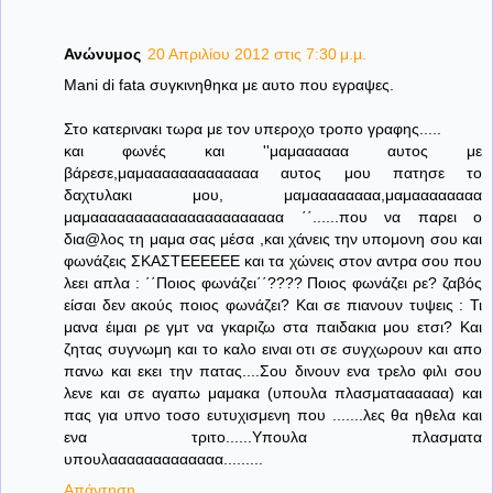
Ανώνυμος
20 Απριλίου 2012 στις 7:30 μ.μ.
Mani di fata συγκινηθηκα με αυτο που εγραψες.
Στο κατερινακι τωρα με τον υπεροχο τροπο γραφης.....
και φωνές και ''μαμαααααα αυτος με
βάρεσε,μαμααααααααααααα αυτος μου πατησε το
δαχτυλακι μου, μαμαααααααα,μαμαααααααα
μαμαααααααααααααααααααααα ΄΄......που να παρει ο
δια@λος τη μαμα σας μέσα ,και χάνεις την υπομονη σου και
φωνάζεις ΣΚΑΣΤΕΕΕΕΕΕ και τα χώνεις στον αντρα σου που
λεει απλα : ΄΄Ποιος φωνάζει΄΄???? Ποιος φωνάζει ρε? ζαβός
είσαι δεν ακούς ποιος φωνάζει? Και σε πιανουν τυψεις : Τι
μανα έιμαι ρε γμτ να γκαριζω στα παιδακια μου ετσι? Και
ζητας συγνωμη και το καλο ειναι οτι σε συγχωρουν και απο
πανω και εκει την πατας....Σου δινουν ενα τρελο φιλι σου
λενε και σε αγαπω μαμακα (υπουλα πλασματαααααα) και
πας για υπνο τοσο ευτυχισμενη που .......λες θα ηθελα και
ενα τριτο......Υπουλα πλασματα
υπουλααααααααααααα.........
Απάντηση