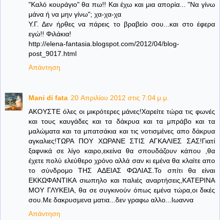
"Καλό κουράγιο" θα πω!! Και έχω και μια απορία... "Να γίνω
μάνα ή να μην γίνω"; χα-χα-χα
Υ.Γ. Δεν ήρθες να πάρεις το βραβείο σου...και στο έφερα
εγώ!! Φιλάκια!
http://elena-fantasia.blogspot.com/2012/04/blog-
post_9017.html
Απάντηση
Mani di fata
20 Απριλίου 2012 στις 7:04 μ.μ.
ΑΚΟΥΣΤΕ όλες οι μικρότερες μάνες!Χαρείτε τώρα τις φωνές
και τους καυγάδες και τα δάκρυα και τα μπράβο και τα
μαλώματα και τα μπατσάκια και τις νοτισμένες απο δάκρυα
αγκαλιες!ΤΩΡΑ ΠΟΥ ΧΩΡΑΝΕ ΣΤΙΣ ΑΓΚΑΛΙΕΣ ΣΑΣ!Γιατί
ξαφνικά σε λίγο καιρο,εκείνα θα σπουδάζουν κάπου ,θα
έχετε πολύ ελεύθερο χρόνο αλλά σαν κι εμένα θα κλαίτε απο
το σύνδρομο ΤΗΣ ΑΔΕΙΑΣ ΦΩΛΙΑΣ.Το σπίτι θα είναι
ΕΚΚΩΦΑΝΤΙΚΑ σιωπηλο και παλιές αναρτήσεις,ΚΑΤΕΡΙΝΑ
ΜΟΥ ΓΛΥΚΕΙΑ, θα σε συγκινούν όπως εμένα τώρα,οι δικές
σου.Με δακρυσμενα ματια...δεν γραφω αλλο...Ιωαννα
Απάντηση