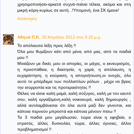
χρησιμοποιήσει-αρκετά συχνά-πιάνει τέλεια, ακόμα και στη
μικρή κόρη-κυρίως σε αυτή...!Υπομονή, ένα ΣΚ έμεινε!
Απάντηση
Aθηνά Π.Κ.
20 Απριλίου 2012 στις 5:25 μ.μ.
Το απόλαυσα λέξη προς λέξη !!
Όλα μου θυμίζουν κάτι από μένα, από μας, από τα παιδιά
μου !!
Μοιάζουν με δικές μου οι απορίες, οι μάχες, ο εκνευρισμός,
η προσπάθεια, η διαιτησία, η χαρά, η απόλαυση, η
ευχαρίστηση, η κούραση, η απογοήτευση,οι ενοχές, όλο
αυτό το μπέρδεμα των πολλαπλών ρόλων , μέχρι να βρεις
την ισορροπία και τις προτεραιότητες !!
Θέλεις να είσαι καλή μαμά, καλή σύζυγος, καλή με τον εαυτό
σου, καλή εργαζόμενη,καλή νοικοκυρά, καλή δημιουργός ,
αλλά αντιλαμβάνεσαι ότι όλα αυτά μαζί δεν γίνονται, και
κάποια περνούν μπροστά και κάποια μένουν πίσω !!
Τα 3 παιδιά μου μεγάλωσαν, τώρα είναι η εφηβεία, ο
στρατός, άλλες δυσκολίες τώρα, άλλες έγνοιες, άλλοι
προβληματισμοί !!