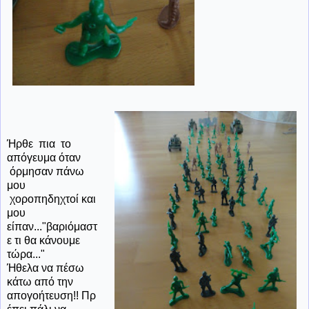
Ήρθε πια το
απόγευμα όταν
όρμησαν πάνω
μου
χοροπηδηχτοί και
μου
είπαν..."βαριόμαστ
ε τι θα κάνουμε
τώρα..."
Ήθελα να πέσω
κάτω από την
απογοήτευση!! Πρ