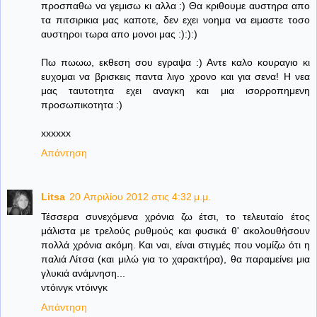
προσπαθω να γεμισω κι αλλα :) Θα κριθουμε αυστηρα απο
τα πιτσιρικια μας καποτε, δεν εχει νοημα να ειμαστε τοσο
αυστηροι τωρα απο μονοι μας :):):)
Πω πωωω, εκθεση σου εγραψα :) Αντε καλο κουραγιο κι
ευχομαι να βρισκεις παντα λιγο χρονο και για σενα! Η νεα
μας ταυτοτητα εχει αναγκη και μια ισορροπημενη
προσωπικοτητα :)
xxxxxx
Απάντηση
Litsa
20 Απριλίου 2012 στις 4:32 μ.μ.
Τέσσερα συνεχόμενα χρόνια ζω έτσι, το τελευταίο έτος
μάλιστα με τρελούς ρυθμούς και φυσικά θ' ακολουθήσουν
πολλά χρόνια ακόμη. Και ναι, είναι στιγμές που νομίζω ότι η
παλιά Λίτσα (και μιλώ για το χαρακτήρα), θα παραμείνει μια
γλυκιά ανάμνηση...
ντόινγκ ντόινγκ
Απάντηση