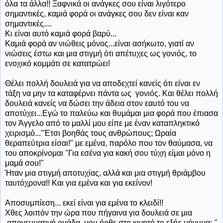
όλα τα άλλα!! Ξαφνικά οι ανάγκες σου είναι λιγότερο
σημαντικές, καμιά φορά οι ανάγκες σου δεν είναι καν
σημαντικές....
Κι είναι αυτό καμιά φορά βαρύ...
Καμιά φορά αν νιώθεις μόνος...είναι ασήκωτο, γιατί αν
νιώσεις έστω και μια στιγμή ότι απέτυχες ως γονιός, το
ενοχικό κομμάτι σε κατατρώει!
Θέλει πολλή δουλειά για να αποδεχτεί κανείς ότι είναι εν
τάξη να μην τα καταφέρνει πάντα ως γονιός. Και θέλει πολλή
δουλειά κανείς να δώσει την άδεια στον εαυτό του να
αποτύχει...Εγώ το παλεύω και θυμάμαι μια φορά που έπιασα
τον Άγγελο από το μαλλί μου είπε με έναν καταπληκτικό
χειρισμό..."Έτσι βοηθάς τους ανθρώπους; Ωραία
θεραπεύτρια είσαι!" με εμένα, παρόλο που τον θαύμασα, να
του αποκρίνομαι "Για εσένα για κακή σου τύχη είμαι μόνο η
μαμά σου!"
Ήταν μια στιγμή αποτυχίας, αλλά και μια στιγμή θριάμβου
ταυτόχρονα!! Και για εμένα και για εκείνον!
Αποσυμπίεση... εκεί είναι για εμένα το κλειδί!!
Χθες λοιπόν την ώρα που πήγαινα για δουλειά σε μια
απογευματινή ομάδα, μου ήρθε στο κινητό το εξής μήνυμα:
"