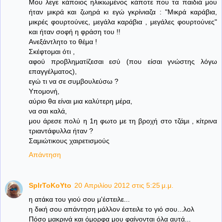
Μου λεγε κάποιος ηλικιωμένος κάποτε που τα παιδιά μου
ήταν μικρά και ζωηρά κι εγώ γκρίνιαζα : "Μικρά καράβια,
μικρές φουρτούνες, μεγάλα καράβια , μεγάλες φουρτούνες"
και ήταν σοφή η φράση του !!
Ανεξάντλητο το θέμα !
Σκέφτομαι ότι ,
αφού προβληματίζεσαι εσύ (που είσαι γνώστης λόγω
επαγγέλματος),
εγώ τι να σε συμβουλεύσω ?
Υπομονή,
αύριο θα είναι μια καλύτερη μέρα,
να σαι καλά,
μου άρεσε πολύ η 1η φωτο με τη βροχή στο τζάμι , κίτρινα
τριαντάφυλλα ήταν ?
Σαμιώτικους χαιρετισμούς
Απάντηση
SpIrToKoYto
20 Απριλίου 2012 στις 5:25 μ.μ.
η ατάκα του γιού σου μ'έστειλε...
η δική σου απάντηση μάλλον έστειλε το γιό σου...λολ
Πόσο μακρινά και όμορφα μου φαίνονται όλα αυτά...