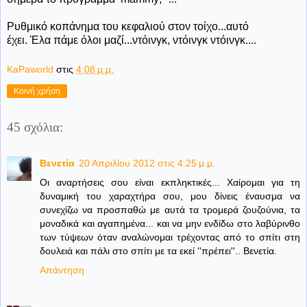
Ρυθμικό κοπάνημα του κεφαλιού στον τοίχο...αυτό
έχει. Έλα πάμε όλοι μαζί...ντόινγκ, ντόινγκ ντόινγκ....
KaPaworld
στις
4:08 μ.μ.
Κοινή χρήση
45 σχόλια:
Βενετία
20 Απριλίου 2012 στις 4:25 μ.μ.
Οι αναρτήσεις σου είναι εκπληκτικές... Χαίρομαι για τη
δυναμική του χαραχτήρα σου, μου δίνεις έναυσμα να
συνεχίζω να προσπαθώ με αυτά τα τρομερά ζουζούνια, τα
μοναδικά και αγαπημένα... και να μην ενδίδω στο λαβύρινθο
των τύψεων όταν αναλώνομαι τρέχοντας από το σπίτι στη
δουλειά και πάλι στο σπίτι με τα εκεί ''πρέπει''.. Βενετία.
Απάντηση