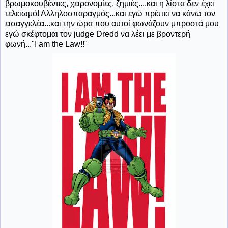
βρωμοκουβέντες, χειρονομίες, ζημιές....και η λίστα δεν έχει
τελειωμό! Αλληλοσπαραγμός...και εγώ πρέπει να κάνω τον
εισαγγελέα...και την ώρα που αυτοί φωνάζουν μπροστά μου
εγώ σκέφτομαι τον judge Dredd να λέει με βροντερή
φωνή..."I am the Law!!"