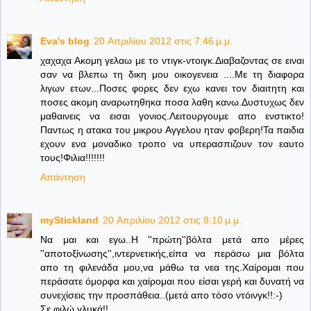
Eva's blog
20 Απριλίου 2012 στις 7:46 μ.μ.
χαχαχα Ακομη γελαω με το ντιγκ-ντοιγκ.Διαβαζοντας σε ειναι
σαν να βλεπω τη δικη μου οικογενεια ....Με τη διαφορα
λιγων ετων...Ποσες φορες δεν εχω κανει τον διαιτητη και
ποσες ακομη αναρωτηθηκα ποσα λαθη κανω.Δυστυχως δεν
μαθαινεις να εισαι γονιος.Λειτουργουμε απο ενστικτο!
Παντως η ατακα του μικρου Αγγελου ηταν φοβερη!Τα παιδια
εχουν ενα μοναδικο τροπο να υπερασπιζουν τον εαυτο
τους!Φιλια!!!!!!!
Απάντηση
myStickland
20 Απριλίου 2012 στις 8:10 μ.μ.
Nα μαι και εγω..Η ''πρώτη''βόλτα μετά απο μέρες
''αποτοξίνωσης'',ιντερνετικής,είπα να περάσω μια βόλτα
απο τη φιλενάδα μου,να μάθω τα νεα της.Χαίρομαι που
περάσατε όμορφα και χαίρομαι που είσαι γερή και δυνατή να
συνεχίσεις την προσπάθεια..(μετά απο τόσο ντόινγκ!!:-)
Σε φιλώ,γλυκά!!