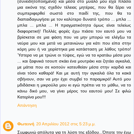
(συνειδητοποιημένα) και μέσα στο μυαλό μου είχα πλάσει
μια εικόνα της σχεδόν τέλειας μητέρας, που θα ξέρει να
συμπεριφερθεί σωστά στο παιδί της, που θα το
διαπαιδαγωγήσει με τον καλύτερο δυνατό τρόπο ... μπλα ...
μπλα ... μπλα ... Η πραγματικότητα όμως είναι τελείως
διαφορετική! Πολλές φορές έχω πιάσει τον εαυτό μου να
βρίσκεται σε μια φάση που να μην μπορώ να ελέγξω τα
νεύρα μου και μετά να μετανιώνω για κάτι που είπα στην
κόρη μου ή να χειρίστηκα μια κατάσταση με λάθος τρόπο!
Ύστερα να με τρώνε οι τύψεις, εγώ να τα κρατάω μέσα μου
... και ξαφνικά τσουπ σκάει ένα μουτράκι και ζητάει αγκαλιά,
με μάτια που σε κοιτούν κατευθείαν μέσα στην καρδιά και
είναι τόσο καθαρά! Και με αυτή την αγκαλιά όλα τα κακά
σβήνουν, σαν να μην έχει συμβεί το παραμικρό! Αυτό μου
μδιδάσκει η μικρούλα μου κι εγώ πρέπει να το μάθω, να το
κάνω δικό μου, να γίνει μέρος του εαυτού μου! Σε φιλώ
Κατερίνα μου!!!
Απάντηση
Φωτεινή
20 Απριλίου 2012 στις 5:23 μ.μ.
Συμφωνώ απόλυτα για τη λύση της εξόδου...Όποτε την έχω