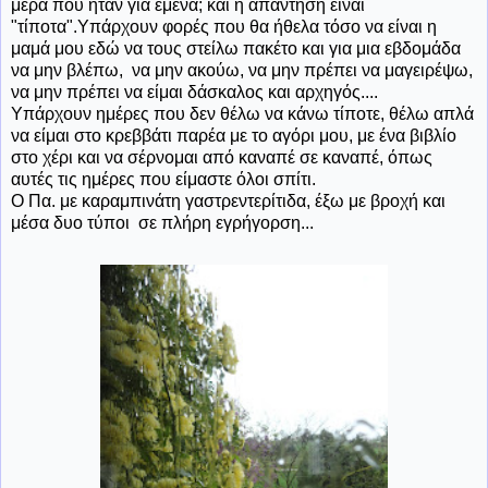
μέρα που ήταν για εμένα; και η απάντηση είναι
"τίποτα".Υπάρχουν φορές που θα ήθελα τόσο να είναι η
μαμά μου εδώ να τους στείλω πακέτο και για μια εβδομάδα
να μην βλέπω, να μην ακούω, να μην πρέπει να μαγειρέψω,
να μην πρέπει να είμαι δάσκαλος και αρχηγός....
Υπάρχουν ημέρες που δεν θέλω να κάνω τίποτε, θέλω απλά
να είμαι στο κρεββάτι παρέα με το αγόρι μου, με ένα βιβλίο
στο χέρι και να σέρνομαι από καναπέ σε καναπέ, όπως
αυτές τις ημέρες που είμαστε όλοι σπίτι.
Ο Πα. με καραμπινάτη γαστρεντερίτιδα, έξω με βροχή και
μέσα δυο τύποι σε πλήρη εγρήγορση...