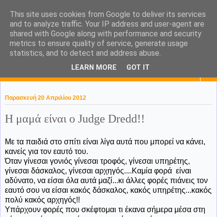
This site uses cookies from Google to deliver its services
KaPa. Me without you...tea
and to analyze traffic. Your IP address and user-agent are
shared with Google along with performance and security
without a biscuit!
metrics to ensure quality of service, generate usage
statistics, and to detect and address abuse.
LEARN MORE
GOT IT
▼
Παρασκευή 20 Απριλίου 2012
Η μαμά είναι ο Judge Dredd!!
Με τα παιδιά στο σπίτι είναι λίγα αυτά που μπορεί να κάνει,
κανείς για τον εαυτό του.
Όταν γίνεσαι γονιός γίνεσαι τροφός, γίνεσαι υπηρέτης,
γίνεσαι δάσκαλος, γίνεσαι αρχηγός....Καμία φορά είναι
αδύνατο, να είσαι όλα αυτά μαζί...κι άλλες φορές πιάνεις τον
εαυτό σου να είσαι κακός δάσκαλος, κακός υπηρέτης...κακός
πολύ κακός αρχηγός!!
Υπάρχουν φορές που σκέφτομαι τι έκανα σήμερα μέσα στη