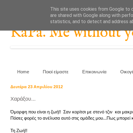
This site uses cookies from Google to de
are shared with Google along with perfo
statistics, and to detect and address a
KaPa. Me without you
Home
Ποιοί είμαστε
Επικοινωνία
Οικογ
Δευτέρα 23 Απριλίου 2012
Χαράξου...
Όμορφη που είναι η ζωή!! Σαν κορίτσι με στενό τζιν και μακρ
Πόσες φορές το ανέλυσα αυτό στις ομάδες μου...Πως μπορεί κ
Τη Ζωή!!