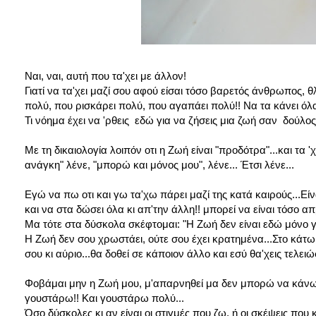
Ναι, ναι, αυτή που τα'χει με άλλον!
Γιατί να τα'χει μαζί σου αφού είσαι τόσο βαρετός άνθρωπος, 
πολύ, που ρισκάρει πολύ, που αγαπάει πολύ!! Να τα κάνει όλα
Τι νόημα έχει να 'ρθεις εδώ για να ζήσεις μια ζωή σαν δούλος
Με τη δικαιολογία λοιπόν οτι η Ζωή είναι "προδότρα"...και τα 
ανάγκη" λένε, "μπορώ και μόνος μου", λένε... Έτσι λένε...
Εγώ να πω οτι και γω τα'χω πάρει μαζί της κατά καιρούς...Εί
και να στα δώσει όλα κι απ'την άλλη!! μπορεί να είναι τόσο 
Μα τότε στα δύσκολα σκέφτομαι: "Η Ζωή δεν είναι εδώ μόνο γι
Η Ζωή δεν σου χρωστάει, ούτε σου έχει κρατημένα...Στο κάτω κ
σου κι αύριο...θα δοθεί σε κάποιον άλλο και εσύ θα'χεις τελειώσ
Φοβάμαι μην η Ζωή μου, μ'απαρνηθεί μα δεν μπορώ να κάνω τ
γουστάρω!! Και γουστάρω πολύ...
Όσο δύσκολες κι αν είναι οι στιγμές που ζω, ή οι σκέψεις που