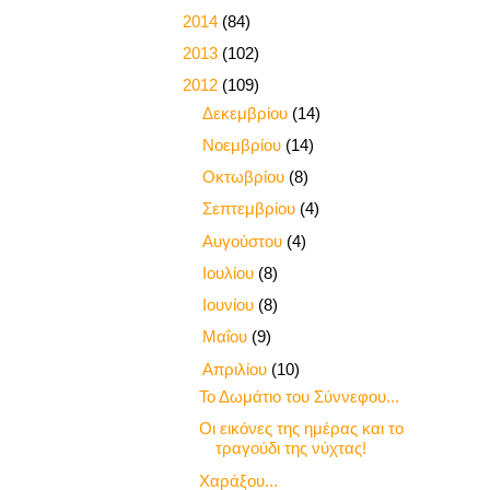
►
2014
(84)
►
2013
(102)
▼
2012
(109)
►
Δεκεμβρίου
(14)
►
Νοεμβρίου
(14)
►
Οκτωβρίου
(8)
►
Σεπτεμβρίου
(4)
►
Αυγούστου
(4)
►
Ιουλίου
(8)
►
Ιουνίου
(8)
►
Μαΐου
(9)
▼
Απριλίου
(10)
Το Δωμάτιο του Σύννεφου...
Οι εικόνες της ημέρας και το
τραγούδι της νύχτας!
Χαράξου...