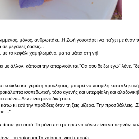
θλιμμένος, μόνος, ανθρωπάκι...Η Ζωή γουστάρει να τα'χει με έναν 
 σε μεγάλες δόσεις...
, με το κεφάλι χαμηλωμένο, μα τα μάτια στη γή!!
'χει με άλλον, κάποιοι την απαρνιούνται."Θα σου δείξω εγώ" λένε, "δ
ναι κούκλα και γεμάτη προκλήσεις, μπορεί να ναι φίλη καταπληκτικ
απροκάλυπτα ισοπεδωτική, τόσο αγενής και υπερφίαλη και αλαζονική!
α εσένα...Δεν είναι μόνο δική σου.
άτω κι εσύ την προδίδεις όταν τη ζεις μίζερα. Την προσβάλλεις...Σ
ει..."
ίποτε για αυτό. Το μόνο που μπορώ να κάνω είναι να περνάω καλά
 κάνω...τη χαίρομαι.Τη χαίρομαι γιατί μπορώ.