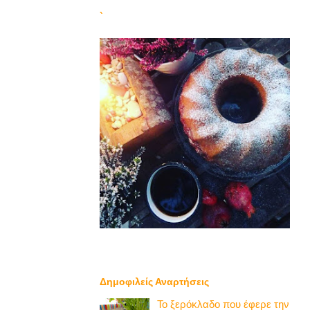
`
Δημοφιλείς Αναρτήσεις
Το ξερόκλαδο που έφερε την