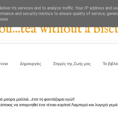
liver its services and to analyze traffic. Your IP address and u
rmance and security metrics to ensure quality of service, gene
buse.
...tea without a biscu
ένεια
Δημιουργίες
Στιγμές της Ζωής μας
Τα βιβλί
ιά μαύρα μαλλιά...έτσι τη φαντάζομαι εγώ!!
άποιος να απαρνηθεί ένα τέτοιο κορίτσι! Λαμπερό και λυγερό γεμάτ