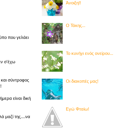
Άνοιξη!!
Ο Τάκης...
τύπο που γελάει
Το κυνήγι ενός ονείρου...
εν σ'έχω
ή και σύντροφος
Οι διακοπές μας!
!
ήμερα είναι δική
Εγώ Φταίω!
 μαζί της....να