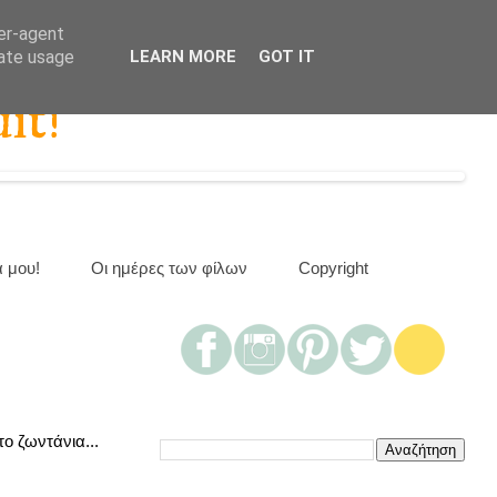
ser-agent
rate usage
LEARN MORE
GOT IT
it!
α μου!
Οι ημέρες των φίλων
Copyright
ο ζωντάνια...