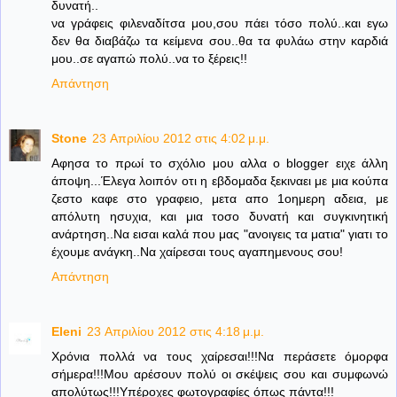
δυνατή..
να γράφεις φιλεναδίτσα μου,σου πάει τόσο πολύ..και εγω
δεν θα διαβάζω τα κείμενα σου..θα τα φυλάω στην καρδιά
μου..σε αγαπώ πολύ..να το ξέρεις!!
Απάντηση
Stone
23 Απριλίου 2012 στις 4:02 μ.μ.
Αφησα το πρωί το σχόλιο μου αλλα ο blogger ειχε άλλη
άποψη...Έλεγα λοιπόν οτι η εβδομαδα ξεκιναει με μια κούπα
ζεστο καφε στο γραφειο, μετα απο 1οημερη αδεια, με
απόλυτη ησυχια, και μια τοσο δυνατή και συγκινητική
ανάρτηση..Να εισαι καλά που μας "ανοιγεις τα ματια" γιατι το
έχουμε ανάγκη..Να χαίρεσαι τους αγαπημενους σου!
Απάντηση
Eleni
23 Απριλίου 2012 στις 4:18 μ.μ.
Χρόνια πολλά να τους χαίρεσαι!!!Να περάσετε όμορφα
σήμερα!!!Μου αρέσουν πολύ οι σκέψεις σου και συμφωνώ
απολύτως!!!Υπέροχες φωτογραφίες όπως πάντα!!!