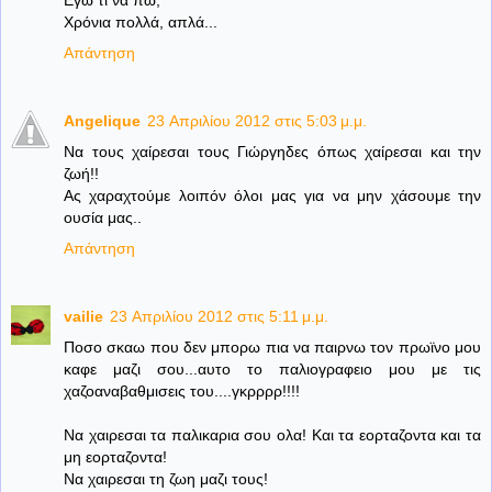
Εγώ τι να πω;
Χρόνια πολλά, απλά...
Απάντηση
Angelique
23 Απριλίου 2012 στις 5:03 μ.μ.
Να τους χαίρεσαι τους Γιώργηδες όπως χαίρεσαι και την
ζωή!!
Ας χαραχτούμε λοιπόν όλοι μας για να μην χάσουμε την
ουσία μας..
Απάντηση
vailie
23 Απριλίου 2012 στις 5:11 μ.μ.
Ποσο σκαω που δεν μπορω πια να παιρνω τον πρωϊνο μου
καφε μαζι σου...αυτο το παλιογραφειο μου με τις
χαζοαναβαθμισεις του....γκρρρρ!!!!
Να χαιρεσαι τα παλικαρια σου ολα! Και τα εορταζοντα και τα
μη εορταζοντα!
Να χαιρεσαι τη ζωη μαζι τους!