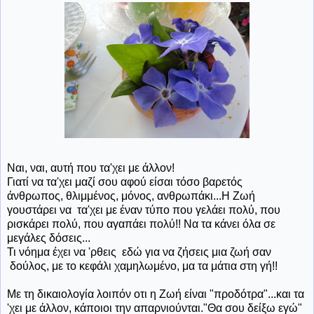
Ναι, ναι, αυτή που τα'χει με άλλον!
Γιατί να τα'χει μαζί σου αφού είσαι τόσο βαρετός
άνθρωπος, θλιμμένος, μόνος, ανθρωπάκι...Η Ζωή
γουστάρει να τα'χει με έναν τύπο που γελάει πολύ, που
ρισκάρει πολύ, που αγαπάει πολύ!! Να τα κάνει όλα σε
μεγάλες δόσεις...
Τι νόημα έχει να 'ρθεις εδώ για να ζήσεις μια ζωή σαν
δούλος, με το κεφάλι χαμηλωμένο, μα τα μάτια στη γή!!
Με τη δικαιολογία λοιπόν οτι η Ζωή είναι "προδότρα"...και τα
'χει με άλλον, κάποιοι την απαρνιούνται."Θα σου δείξω εγώ"