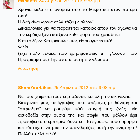
marianth
24 Απριλίου 2012 στις 9:53 μ.μ.
Χρόνια καλά στο αγοράκι σου το Μικρο και στον πατέρα
σου!
Η ζωή είναι ωραία αλλά τάζει με αλλον¨
ΔΙκαιολογιες για να παραιτείται κάποιος απου τον αγώνα να
την κερδίζει ξανά και ξανά κάθε φορά που χρειάζεται...
Κ αι το ξέρω Κατερινουλα πως είσαι αγωνιστικά!
Φιλία
(έχει πολυ πλάκα που χρησιμοποιείς τη ¨γλωσσα¨ του
Προγράμματος).Την αγαπώ αυτή την γλώσσα
Απάντηση
ShareYourLikes
25 Απριλίου 2012 στις 9:08 π.μ.
Nα τους χαίρεσαι τους εορτάζοντες και όλη την οικογένεια.
Κατερινάκι μου, τα έγραψες τόσο υπέροχα, με δύναμη και
"σπρώξιμο" να ρουφάμε κάθε στιγμή της ζωής. Με
αισιοδοξία στην ουσία της και σοφία που μάλλον έχει
προκύψει από εμπειρίες δυνατές. Τα έγραψες τόσο όμορφα
και εύστοχα...να μας την υπενθυμίζεις αυτή την ανάρτηση!
Πολλά πολλά φιλιά!