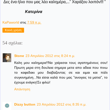
Δες ένα ήλιο που μας λέει καλημέρα,..." Χαράξου λοιπόν!!! "
Κατερίνα
KaPaworld
στις
7:59 π.μ.
Κοινή χρήση
54 σχόλια:
Stone
23 Απριλίου 2012 στις 8:24 π.μ.
Καλη μου καλημερα!!Να χαίρεσαι τους αγαπημένους σου!
Πρωτη μερα στη δουλεια σημερα μετα απο αδεια που πινω
το καφεδακι μου διαβαζοντας σε και ειμαι και πάλι
συγκινημένη...Να είσαι καλά που μας "ανοιγεις τα ματια", το
έχουμε ενάγκη!Σε φιλώ!
Απάντηση
Dizzy button
23 Απριλίου 2012 στις 8:35 π.μ.