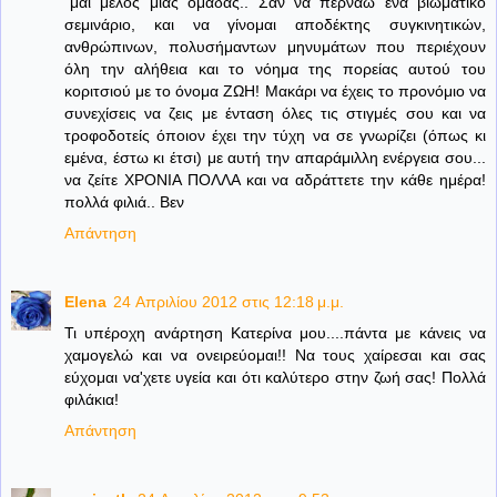
΄μαι μέλος μιας ομάδας.. Σαν να περνάω ένα βιωματικό
σεμινάριο, και να γίνομαι αποδέκτης συγκινητικών,
ανθρώπινων, πολυσήμαντων μηνυμάτων που περιέχουν
όλη την αλήθεια και το νόημα της πορείας αυτού του
κοριτσιού με το όνομα ΖΩΗ! Μακάρι να έχεις το προνόμιο να
συνεχίσεις να ζεις με ένταση όλες τις στιγμές σου και να
τροφοδοτείς όποιον έχει την τύχη να σε γνωρίζει (όπως κι
εμένα, έστω κι έτσι) με αυτή την απαράμιλλη ενέργεια σου...
να ζείτε ΧΡΟΝΙΑ ΠΟΛΛΑ και να αδράττετε την κάθε ημέρα!
πολλά φιλιά.. Βεν
Απάντηση
Elena
24 Απριλίου 2012 στις 12:18 μ.μ.
Τι υπέροχη ανάρτηση Κατερίνα μου....πάντα με κάνεις να
χαμογελώ και να ονειρεύομαι!! Να τους χαίρεσαι και σας
εύχομαι να'χετε υγεία και ότι καλύτερο στην ζωή σας! Πολλά
φιλάκια!
Απάντηση