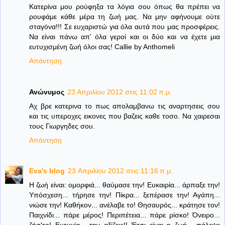
Κατερίνα μου ρούφηξα τα λόγια σου όπως θα πρέπει να
ρουφάμε κάθε μέρα τη ζωή μας. Να μην αφήνουμε ούτε
σταγόνα!!! Σε ευχαριστώ για όλα αυτά που μας προσφέρεις.
Να είναι πάνω απ' όλα γεροί και οι δύο και να έχετε μια
ευτυχισμένη ζωή όλοι σας! Callie by Anthomeli
Απάντηση
Ανώνυμος
23 Απριλίου 2012 στις 11:02 π.μ.
Αχ βρε κατερινα το πως απολαμβανω τις αναρτησεις σου
και τις υπεροχες εικονες που βαζεις καθε τοσο. Να χαιρεσαι
τους Γιωργηδες σου.
Απάντηση
Eva's blog
23 Απριλίου 2012 στις 11:16 π.μ.
Η ζωή είναι: ομορφιά... θαύμασε την! Ευκαιρία... άρπαξε την!
Υπόσχεση... τήρησε την! Πίκρα... ξεπέρασε την! Αγάπη...
νιώσε την! Καθήκον... ανέλαβε το! Θησαυρός... κράτησε τον!
Παιχνίδι... πάρε μέρος! Περιπέτεια... πάρε ρίσκο! Όνειρο...