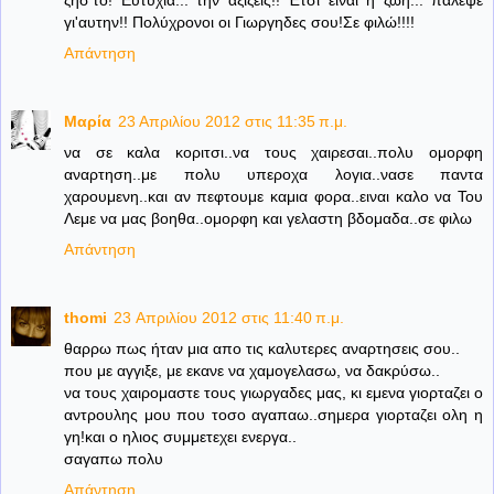
ζήσ'το! Ευτυχία... την αξίζεις!! Έτσι είναι η ζωή... πάλεψε
γι'αυτην!! Πολύχρονοι οι Γιωργηδες σου!Σε φιλώ!!!!
Απάντηση
Μαρία
23 Απριλίου 2012 στις 11:35 π.μ.
να σε καλα κοριτσι..να τους χαιρεσαι..πολυ ομορφη
αναρτηση..με πολυ υπεροχα λογια..νασε παντα
χαρουμενη..και αν πεφτουμε καμια φορα..ειναι καλο να Του
Λεμε να μας βοηθα..ομορφη και γελαστη βδομαδα..σε φιλω
Απάντηση
thomi
23 Απριλίου 2012 στις 11:40 π.μ.
θαρρω πως ήταν μια απο τις καλυτερες αναρτησεις σου..
που με αγγιξε, με εκανε να χαμογελασω, να δακρύσω..
να τους χαιρομαστε τους γιωργαδες μας, κι εμενα γιορταζει ο
αντρουλης μου που τοσο αγαπαω..σημερα γιορταζει ολη η
γη!και ο ηλιος συμμετεχει ενεργα..
σαγαπω πολυ
Απάντηση