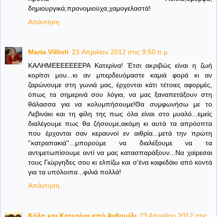
δημιουργικά,προνομιούχα,χαμογελαστά!
Απάντηση
Maria Villioti
23 Απριλίου 2012 στις 9:50 π.μ.
ΚΑΛΗΜΕΕΕΕΕΕΕΡΑ Κατερίνα! Έτσι ακριβώς είναι η ζωή
κορίτσι μου...κι αν μπερδευόμαστε καμιά φορά κι αν
ζαρώνουμε στη γωνιά μας, έρχονται κάτι τέτοιες αφορμές,
όπως τα σημερινά σου λόγια, να μας ξαναπετάξουν στη
θάλασσα για να κολυμπήσουμε!Θα συμφωνήσω με το
Λεβινάκι και τη φίλη της πως όλα είναι στο μυαλό...εμείς
διαλέγουμε πως θα ζήσουμε,ακόμη κι αυτά τα απρόοπτα
που έρχονται σαν κεραυνοί εν αιθρία...μετά την πρώτη
''κατραπακιά''...μπορούμε να διαλέξουμε να τα
αντιμετωπίσουμε αντί να μας κατασπαράξουν...Να χαίρεσαι
τους Γιώργηδες σου κι ελπίζω και σ'ένα καφεδάκι από κοντά
για τα υπόλοιπα...φιλιά πολλά!
Απάντηση
Κάλη και Κατερίνα από Ανθομέλι
23 Απριλίου 2012 στις