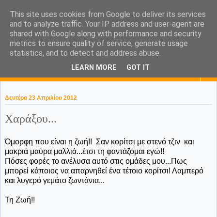
This site uses cookies from Google to deliver its services
KaPa. Me without you...tea
and to analyze traffic. Your IP address and user-agent are
shared with Google along with performance and security
without a biscuit!
metrics to ensure quality of service, generate usage
statistics, and to detect and address abuse.
LEARN MORE
GOT IT
▼
Δευτέρα 23 Απριλίου 2012
Χαράξου...
Όμορφη που είναι η ζωή!! Σαν κορίτσι με στενό τζιν και
μακριά μαύρα μαλλιά...έτσι τη φαντάζομαι εγώ!!
Πόσες φορές το ανέλυσα αυτό στις ομάδες μου...Πως
μπορεί κάποιος να απαρνηθεί ένα τέτοιο κορίτσι! Λαμπερό
και λυγερό γεμάτο ζωντάνια...
Τη Ζωή!!