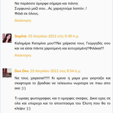
Να περάσετε όμορφα σήμερα και πάντα.
Συμφωνώ μαζί σου...Ας χαραχτούμε λοιπόν..!
Φιλιά σε όλους.
Απάντηση
Sophie
23 Απριλίου 2012 στις 8:48 π.μ.
Kαλημέρα Κατερίνα μου!!!Να χαίρεσαι τους Γιώργηδές σου
και να είσαι πάντα χαρούμενη και ευτυχισμένη!!Φιλάκια!!!
Απάντηση
Dee Dee
23 Απριλίου 2012 στις 8:54 π.μ.
Να τους χαιρεσαι!!!!!! Κι εμενα η μαμα μου γιορταζει και
σκεφτομαι το βραδακι να τελειωσω νωριτερα να παω απο
εκει :):)
Τι ωραιες φωτογραφιες και τι ομορφες σκεψεις. Δικιο εχεις σε
ολα και υπεροχο και το αποσπασμα του Ελυτη που θα το
κλεψω :):)