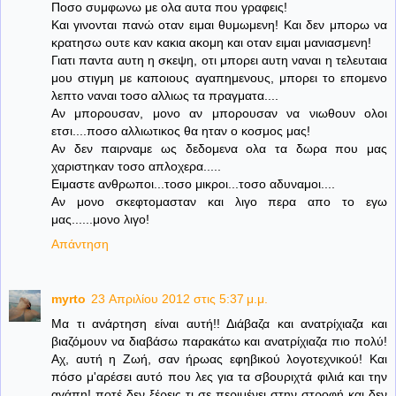
Ποσο συμφωνω με ολα αυτα που γραφεις!
Και γινονται πανώ οταν ειμαι θυμωμενη! Και δεν μπορω να
κρατησω ουτε καν κακια ακομη και οταν ειμαι μανιασμενη!
Γιατι παντα αυτη η σκεψη, οτι μπορει αυτη ναναι η τελευταια
μου στιγμη με καποιους αγαπημενους, μπορει το επομενο
λεπτο ναναι τοσο αλλιως τα πραγματα....
Αν μπορουσαν, μονο αν μπορουσαν να νιωθουν ολοι
ετσι....ποσο αλλιωτικος θα ηταν ο κοσμος μας!
Αν δεν παιρναμε ως δεδομενα ολα τα δωρα που μας
χαριστηκαν τοσο απλοχερα.....
Ειμαστε ανθρωποι...τοσο μικροι...τοσο αδυναμοι....
Αν μονο σκεφτομασταν και λιγο περα απο το εγω
μας......μονο λιγο!
Απάντηση
myrto
23 Απριλίου 2012 στις 5:37 μ.μ.
Μα τι ανάρτηση είναι αυτή!! Διάβαζα και ανατρίχιαζα και
βιαζόμουν να διαβάσω παρακάτω και ανατρίχιαζα πιο πολύ!
Αχ, αυτή η Ζωή, σαν ήρωας εφηβικού λογοτεχνικού! Και
πόσο μ'αρέσει αυτό που λες για τα σβουριχτά φιλιά και την
αγάπη! ποτέ δεν ξέρεις τι σε περιμένει στην στροφή και δεν