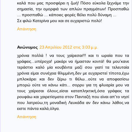
καλά που μας προσφέρει η ζωή! Πόσο εύκολα ξεχνάμε την
σημασία, την ομορφιά των απλών πραγμάτων! Προσπαθώ
... προσπαθώ ... κάποιες φορές θέλει πολύ δύναμη ...
Σε φιλώ Κατερίνα μου και σε ευχαριστώ πολύ!
Απάντηση
Ανώνυμος
23 Απριλίου 2012 στις 3:03 μ.μ.
χρόνια πολλά ! να τους χαίρεσαι!!! και τι ωραία που τα
γράφεις...υπέροχα! μακάρι να ήμασταν κοντά! θα μου'κανε
τεράστιο καλό μία κουβέντα μαζί σου γιατί τα τελευταία
χρόνια είμαι συνέχεια θλιμμένη,δεν με ευχαριστεί τίποτα,έχω
μπλοκάρει και δεν ξέρω τι θέλω...ούτε να αποφασίσω
μπορώ ούτε να κάνω κάτι... σορρυ για τη φλυαρία μου να
τους χαίρεσαι όλους,είσαι καταπληκτική,όσα γράφεις τα
ρουφάω και χαιρετίσματα στον Πανταζή που είναι απ'το νησί
που λατρεύω,τη μοναδική Λευκάδα αν δεν κάνω λάθος.να
ειστε πάντα καλά,όλγα.
Απάντηση