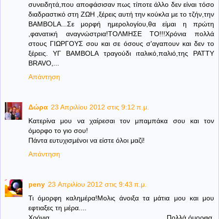
συνειδητά,που αποφάσισαν πως τίποτε άλλο δεν είναι τόσο
διαδραστικό στη ΖΩΗ ,ξέρεις αυτή την κούκλα με το τζήν,την
ΒΑΜΒΟLA...Σε μορφή ημερολογίου,θα είμαι η πρώτη
,φανατική αναγνώστρια!ΤΟΛΜΗΣΕ ΤΟ!!!Χρόνια πολλά
στους ΓΙΩΡΓΟΥΣ σου και σε όσους σ'αγαπουν και δεν το
ξέρεις. ΥΓ BAMBOLA τραγούδι ιταλικό,παλιό,της PATTY
BRAVO,...
Απάντηση
Δώρα
23 Απριλίου 2012 στις 9:12 π.μ.
Κατερίνα μου να χαίρεσαι τον μπαμπάκα σου και τον
όμορφο το γιο σου!
Πάντα ευτυχισμένοι να είστε όλοι μαζί!
Απάντηση
peny
23 Απριλίου 2012 στις 9:43 π.μ.
Τι όμορφη καλημέρα!Μολις άνοιξα τα μάτια μου και μου
εφτιαξες τη μέρα....
Χρόνια Πολλά,όμορφα,