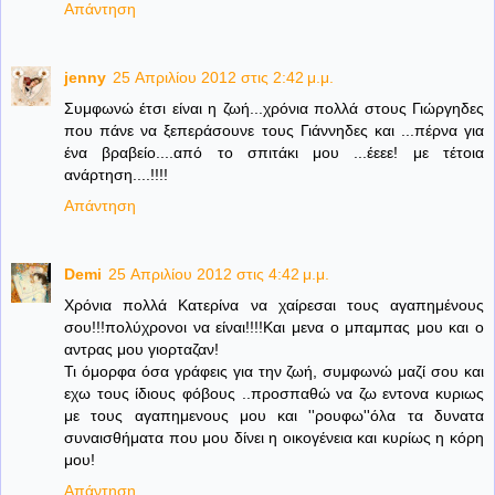
Απάντηση
jenny
25 Απριλίου 2012 στις 2:42 μ.μ.
Συμφωνώ έτσι είναι η ζωή...χρόνια πολλά στους Γιώργηδες
που πάνε να ξεπεράσουνε τους Γιάννηδες και ...πέρνα για
ένα βραβείο....από το σπιτάκι μου ...έεεε! με τέτοια
ανάρτηση....!!!!
Απάντηση
Demi
25 Απριλίου 2012 στις 4:42 μ.μ.
Χρόνια πολλά Κατερίνα να χαίρεσαι τους αγαπημένους
σου!!!πολύχρονοι να είναι!!!!Και μενα ο μπαμπας μου και ο
αντρας μου γιορταζαν!
Τι όμορφα όσα γράφεις για την ζωή, συμφωνώ μαζί σου και
εχω τους ίδιους φόβους ..προσπαθώ να ζω εντονα κυριως
με τους αγαπημενους μου και ''ρουφω''όλα τα δυνατα
συναισθήματα που μου δίνει η οικογένεια και κυρίως η κόρη
μου!
Απάντηση