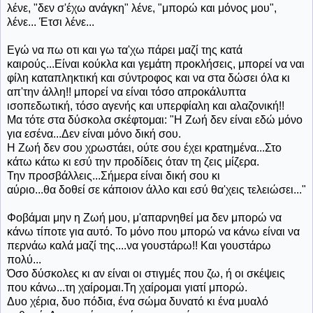
λένε, "δεν σ'έχω ανάγκη" λένε, "μπορώ και μόνος μου",
λένε... Έτσι λένε...
Εγώ να πω οτι και γω τα'χω πάρει μαζί της κατά
καιρούς...Είναι κούκλα και γεμάτη προκλήσεις, μπορεί να ναι
φίλη καταπληκτική και σύντροφος και να στα δώσει όλα κι
απ'την άλλη!! μπορεί να είναι τόσο απροκάλυπτα
ισοπεδωτική, τόσο αγενής και υπερφίαλη και αλαζονική!!
Μα τότε στα δύσκολα σκέφτομαι: "Η Ζωή δεν είναι εδώ μόνο
για εσένα...Δεν είναι μόνο δική σου.
Η Ζωή δεν σου χρωστάει, ούτε σου έχει κρατημένα...Στο
κάτω κάτω κι εσύ την προδίδεις όταν τη ζεις μίζερα.
Την προσβάλλεις...Σήμερα είναι δική σου κι
αύριο...θα δοθεί σε κάποιον άλλο και εσύ θα'χεις τελειώσει..."
Φοβάμαι μην η Ζωή μου, μ'απαρνηθεί μα δεν μπορώ να
κάνω τίποτε για αυτό. Το μόνο που μπορώ να κάνω είναι να
περνάω καλά μαζί της....να γουστάρω!! Και γουστάρω
πολύ...
Όσο δύσκολες κι αν είναι οι στιγμές που ζω, ή οι σκέψεις
που κάνω...τη χαίρομαι.Τη χαίρομαι γιατί μπορώ.
Δυο χέρια, δυο πόδια, ένα σώμα δυνατό κι ένα μυαλό