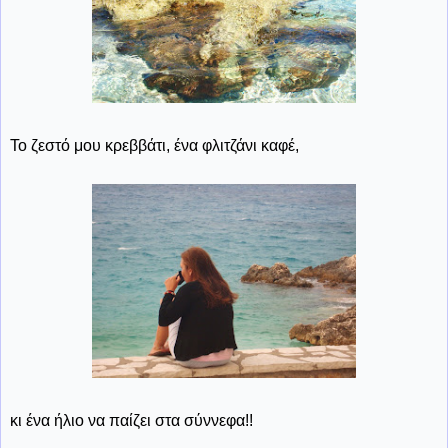
Το ζεστό μου κρεββάτι, ένα φλιτζάνι καφέ,
κι ένα ήλιο να παίζει στα σύννεφα!!