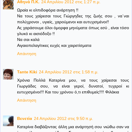
Aθηνά Π.Κ.
24 Απριλίου 2012 στις 1:27 π.μ.
Ωραία κι ελπιδοφόρα ανάρτηση !!
Να τους χαίρεσαι τους Γιώργηδες της ζωής σου , να΄ναι
πολύχρονοι , υγιείς, χαρούμενοι και ευτυχισμένοι!!
Ας χαράσουμε όλοι όμορφα μηνύματα όπως εσύ , είναι τόσο
γλυκό κι αισιόδοξο !!
Να σαι καλά
Αιγαιοπελαγίτικες ευχές και χαιρετίσματα
Απάντηση
Tante Kiki
24 Απριλίου 2012 στις 1:58 π.μ.
Χρόνια Πολλά Κατερίνα μου, να τους χαίρεσαι τους
Γιωργάδες σου, να είναι γεροί, δυνατοί, τυχεροί κι
ευτυχισμένοι!!! Και του χρόνου ό,τι επιθυμείς!!!! Φιλάκια
Απάντηση
Βενετία
24 Απριλίου 2012 στις 9:50 π.μ.
Κατερίνα διαβάζοντας άλλη μια ανάρτησή σου νιώθω σαν να