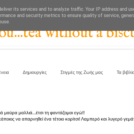
liver its services and to analyze traffic. Your IP address and u
rmance and security metrics to ensure quality of service, gene
buse.
...tea without a biscu
ένεια
Δημιουργίες
Στιγμές της Ζωής μας
Τα βιβλί
ιά μαύρα μαλλιά...έτσι τη φαντάζομαι εγώ!!
άποιος να απαρνηθεί ένα τέτοιο κορίτσι! Λαμπερό και λυγερό γεμάτ