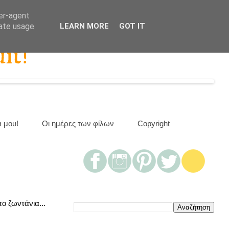
ser-agent
rate usage
LEARN MORE
GOT IT
it!
α μου!
Οι ημέρες των φίλων
Copyright
ο ζωντάνια...