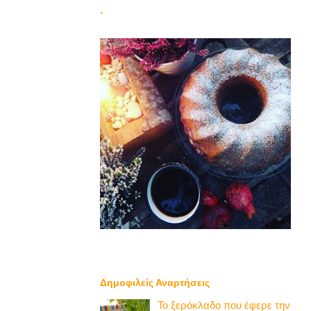
`
Δημοφιλείς Αναρτήσεις
Το ξερόκλαδο που έφερε την