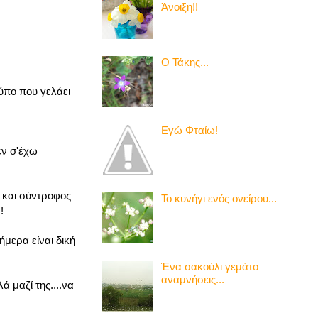
Άνοιξη!!
Ο Τάκης...
τύπο που γελάει
Εγώ Φταίω!
εν σ'έχω
ή και σύντροφος
Το κυνήγι ενός ονείρου...
!
ήμερα είναι δική
Ένα σακούλι γεμάτο
αναμνήσεις...
 μαζί της....να