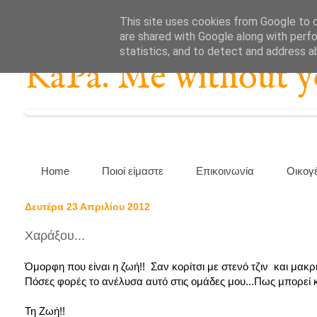
This site uses cookies from Google to de
are shared with Google along with perfo
statistics, and to detect and address a
KaPa. Me without you
Home
Ποιοί είμαστε
Επικοινωνία
Οικογ
Δευτέρα 23 Απριλίου 2012
Χαράξου...
Όμορφη που είναι η ζωή!! Σαν κορίτσι με στενό τζιν και μακρ
Πόσες φορές το ανέλυσα αυτό στις ομάδες μου...Πως μπορεί κ
Τη Ζωή!!