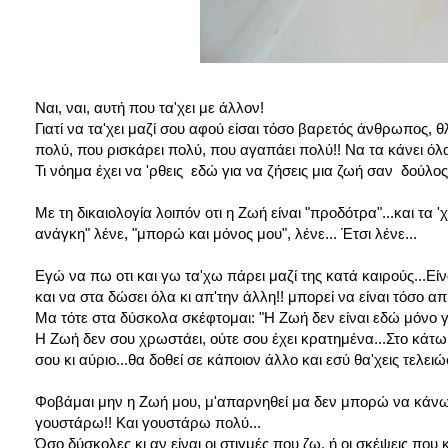
Ναι, ναι, αυτή που τα'χει με άλλον!
Γιατί να τα'χει μαζί σου αφού είσαι τόσο βαρετός άνθρωπος, 
πολύ, που ρισκάρει πολύ, που αγαπάει πολύ!! Να τα κάνει όλα
Τι νόημα έχει να 'ρθεις εδώ για να ζήσεις μια ζωή σαν δούλος
Με τη δικαιολογία λοιπόν οτι η Ζωή είναι "προδότρα"...και τα 
ανάγκη" λένε, "μπορώ και μόνος μου", λένε... Έτσι λένε...
Εγώ να πω οτι και γω τα'χω πάρει μαζί της κατά καιρούς...Εί
και να στα δώσει όλα κι απ'την άλλη!! μπορεί να είναι τόσο 
Μα τότε στα δύσκολα σκέφτομαι: "Η Ζωή δεν είναι εδώ μόνο γι
Η Ζωή δεν σου χρωστάει, ούτε σου έχει κρατημένα...Στο κάτω κ
σου κι αύριο...θα δοθεί σε κάποιον άλλο και εσύ θα'χεις τελειώσ
Φοβάμαι μην η Ζωή μου, μ'απαρνηθεί μα δεν μπορώ να κάνω τ
γουστάρω!! Και γουστάρω πολύ...
Όσο δύσκολες κι αν είναι οι στιγμές που ζω, ή οι σκέψεις που