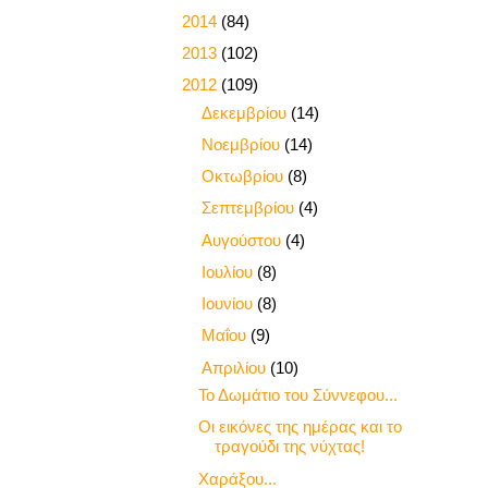
►
2014
(84)
►
2013
(102)
▼
2012
(109)
►
Δεκεμβρίου
(14)
►
Νοεμβρίου
(14)
►
Οκτωβρίου
(8)
►
Σεπτεμβρίου
(4)
►
Αυγούστου
(4)
►
Ιουλίου
(8)
►
Ιουνίου
(8)
►
Μαΐου
(9)
▼
Απριλίου
(10)
Το Δωμάτιο του Σύννεφου...
Οι εικόνες της ημέρας και το
τραγούδι της νύχτας!
Χαράξου...