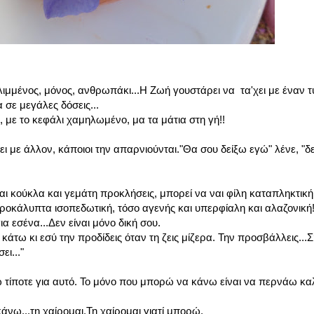
θλιμμένος, μόνος, ανθρωπάκι...Η Ζωή γουστάρει να τα'χει με έναν 
 σε μεγάλες δόσεις...
, με το κεφάλι χαμηλωμένο, μα τα μάτια στη γή!!
'χει με άλλον, κάποιοι την απαρνιούνται."Θα σου δείξω εγώ" λένε, "δ
ναι κούκλα και γεμάτη προκλήσεις, μπορεί να ναι φίλη καταπληκτικ
απροκάλυπτα ισοπεδωτική, τόσο αγενής και υπερφίαλη και αλαζονική!
α εσένα...Δεν είναι μόνο δική σου.
άτω κι εσύ την προδίδεις όταν τη ζεις μίζερα. Την προσβάλλεις...Σ
ει..."
ίποτε για αυτό. Το μόνο που μπορώ να κάνω είναι να περνάω καλά
 κάνω...τη χαίρομαι.Τη χαίρομαι γιατί μπορώ.