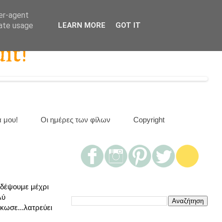
ser-agent
rate usage
LEARN MORE
GOT IT
it!
α μου!
Οι ημέρες των φίλων
Copyright
ιδέψουμε μέχρι
λύ
ήκωσε...λατρεύει