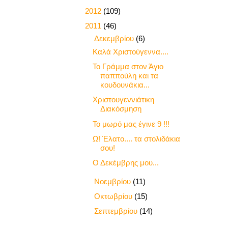
►
2012
(109)
▼
2011
(46)
▼
Δεκεμβρίου
(6)
Καλά Χριστούγεννα....
Το Γράμμα στον Άγιο
παππούλη και τα
κουδουνάκια...
Χριστουγεννιάτικη
Διακόσμηση
Το μωρό μας έγινε 9 !!!
Ω! Έλατο.... τα στολιδάκια
σου!
Ο Δεκέμβρης μου...
►
Νοεμβρίου
(11)
►
Οκτωβρίου
(15)
►
Σεπτεμβρίου
(14)