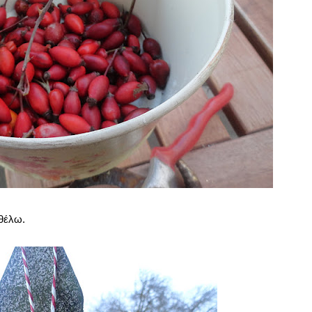
 θέλω.