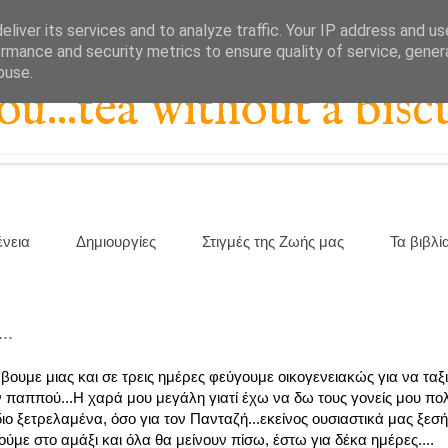
liver its services and to analyze traffic. Your IP address and u
rmance and security metrics to ensure quality of service, gene
buse.
...tea without a biscu
ένεια
Δημιουργίες
Στιγμές της Ζωής μας
Τα βιβλί
..
ουμε μιας και σε τρεις ημέρες φεύγουμε οικογενειακώς για να ταξ
ον παππού...Η χαρά μου μεγάλη γιατί έχω να δω τους γονείς μου πο
διο ξετρελαμένα, όσο για τον Πανταζή...εκείνος ουσιαστικά μας ξεσ
ούμε στο αμάξι και όλα θα μείνουν πίσω, έστω για δέκα ημέρες....