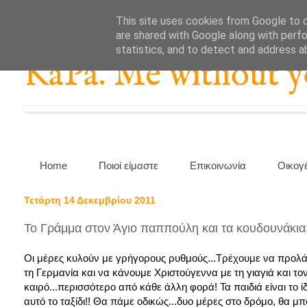
This site uses cookies from Google to de
are shared with Google along with perfo
statistics, and to detect and address a
KaPa. Me without you
Home
Ποιοί είμαστε
Επικοινωνία
Οικογ
Τετάρτη 14 Δεκεμβρίου 2011
Το Γράμμα στον Άγιο παππούλη και τα κουδουνάκια.
Οι μέρες κυλούν με γρήγορους ρυθμούς...Τρέχουμε να προλάβ
τη Γερμανία και να κάνουμε Χριστούγεννα με τη γιαγιά και τ
καιρό...περισσότερο από κάθε άλλη φορά! Τα παιδιά είναι το ί
αυτό το ταξίδι!! Θα πάμε οδικώς...δυο μέρες στο δρόμο, θα μπ