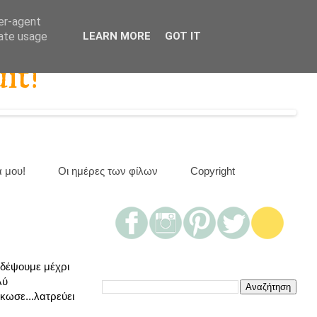
ser-agent
rate usage
LEARN MORE
GOT IT
it!
α μου!
Οι ημέρες των φίλων
Copyright
ιδέψουμε μέχρι
λύ
ήκωσε...λατρεύει