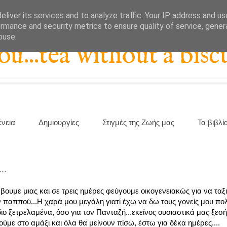
liver its services and to analyze traffic. Your IP address and u
rmance and security metrics to ensure quality of service, gene
buse.
...tea without a biscu
ένεια
Δημιουργίες
Στιγμές της Ζωής μας
Τα βιβλί
..
ουμε μιας και σε τρεις ημέρες φεύγουμε οικογενειακώς για να ταξ
ον παππού...Η χαρά μου μεγάλη γιατί έχω να δω τους γονείς μου πο
διο ξετρελαμένα, όσο για τον Πανταζή...εκείνος ουσιαστικά μας ξεσ
ούμε στο αμάξι και όλα θα μείνουν πίσω, έστω για δέκα ημέρες....