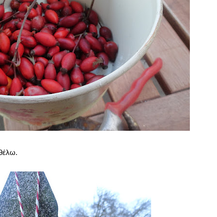
 θέλω.