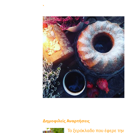
`
Δημοφιλείς Αναρτήσεις
Το ξερόκλαδο που έφερε την