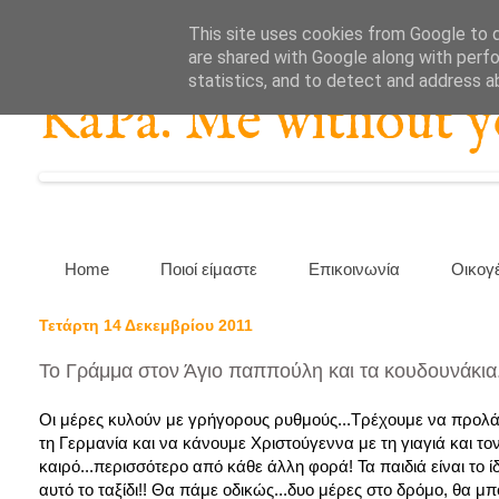
This site uses cookies from Google to de
are shared with Google along with perfo
statistics, and to detect and address a
KaPa. Me without you
Home
Ποιοί είμαστε
Επικοινωνία
Οικογ
Τετάρτη 14 Δεκεμβρίου 2011
Το Γράμμα στον Άγιο παππούλη και τα κουδουνάκια.
Οι μέρες κυλούν με γρήγορους ρυθμούς...Τρέχουμε να προλάβ
τη Γερμανία και να κάνουμε Χριστούγεννα με τη γιαγιά και τ
καιρό...περισσότερο από κάθε άλλη φορά! Τα παιδιά είναι το ί
αυτό το ταξίδι!! Θα πάμε οδικώς...δυο μέρες στο δρόμο, θα μπ