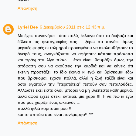
Απάντηση
Lyriel Bee
6 Δεκεμβρίου 2011 στις 12:43 π.μ.
Με έχεις συγκινήσει τόσο πολύ, έκλαιγα όσο τα διάβαζα και
έβλεπα τις φωτογραφίες σας .. ξέρω οτι πονάει, όμως
μερικές φορές οι τολμηροί προκειμένου να ακολουθήσουν το
όνειρό τους, αναγκάζονται να αφήσουν κάποια πρόσωπα
και πράγματα λίγο πίσω .. έτσι είναι, θαυμάζω όμως την
απόφαση σου να ακούσεις την καρδιά και να κάνεις ότι
εκείνη προστάζει, το ίδιο έκανα κι εγώ και βρίσκομαι εδω
που βρίσκομαι, έχασα πολλά, αλλά η ζωή ταξίδι είναι και
όσοι αγαπούν την "περιπέτεια" πετούν σαν πεταλούδες.
Άλλωστε εκεί είστε όλοι, μπορεί να μη βλέπεστε καθημερινά,
αλλά αφού έχετε στέκι, εντάξει, μια χαρά !!! Τι να πω κι εγώ
που μας χωρίζει ένας ωκεανός ...
πολλά φιλιά κοριτσάκι μου !!
και το σπιτάκι σου είναι πανέμορφο!! ***
Απάντηση