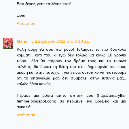
Εσυ ξερεις γιατι επιλέγεις ετσι!
φιλια
Απάντηση
Maria..
6 Δεκεμβρίου 2011 στις 9:10 μ.μ.
Καλή αρχή θα σου πω μόνο! Τόλμησες το πιο δύσκολο
κομμάτι.. κάτι που κι εγώ δεν τολμώ να κάνω 10 χρόνια
τώρα.. όλα θα πάρουν τον δρόμο τους και το τωρινό
'πένθος' θα δώσει τη θέση του στη 'δημιουργία' και ίσως
ακόμη και στην 'ευτυχία'.. γιατί είναι ουτοπικό να πιστεύουμε
ότι το επάγγελμα μας δεν συμβάλει στην ευτυχία μας..
καλώς ή/και κακώς..
Πέρασε μια βόλτα απ'το σπιτάκι μου (http://amaryllis-
femme.blogspot.com) σε περιμένει ένα βραβείο και μια
αγκαλιά..
Απάντηση