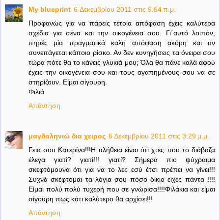
My blueprint
6 Δεκεμβρίου 2011 στις 9:54 π.μ.
Προφανώς για να πάρεις τέτοια απόφαση έχεις καλύτερα
σχέδια για σένα και την οικογένεια σου. Γι΄αυτό λοιπόν,
πηρές μία πραγματικά καλή απόφαση ακόμη και αν
συνεπάγεται κάποιο ρίσκο. Αν δεν κυνηγήσεις τα όνειρα σου
τώρα πότε θα το κάνεις γλυκιά μου; Όλα θα πάνε καλά αφού
έχεις την οικογένεια σου και τους αγαπημένους σου να σε
στηρίζουν. Είμαι σίγουρη.
Φιλιά
Απάντηση
μαγδαληνιώ δια χειρος
6 Δεκεμβρίου 2011 στις 3:29 μ.μ.
Γεια σου Κατερίνα!!!Η αλήθεια είναι ότι χτες που το διάβαζα
έλεγα γιατί? γιατί!!! γιατί? Σήμερα πιο ψύχραιμα
σκεφτόμουνα ότι για να το λες εσύ έτσι πρέπει να γίνει!!!
Συχνά σκέφτομαι τα λόγια σου πόσο δίκιο είχες πάντα !!!!
Είμαι πολύ πολύ τυχερή που σε γνώρισα!!!!Φιλάκια και είμαι
σίγουρη πως κάτι καλύτερο θα αρχίσει!!!
Απάντηση