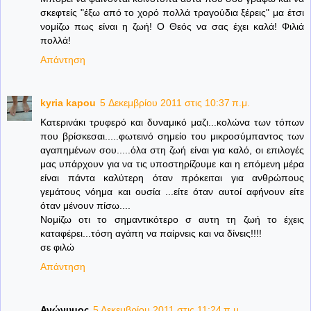
σκεφτείς "έξω από το χορό πολλά τραγούδια ξέρεις" μα έτσι
νομίζω πως είναι η ζωή! Ο Θεός να σας έχει καλά! Φιλιά
πολλά!
Απάντηση
kyria kapou
5 Δεκεμβρίου 2011 στις 10:37 π.μ.
Κατερινάκι τρυφερό και δυναμικό μαζι...κολώνα των τόπων
που βρίσκεσαι.....φωτεινό σημείο του μικροσύμπαντος των
αγαπημένων σου.....όλα στη ζωή είναι για καλό, οι επιλογές
μας υπάρχουν για να τις υποστηρίζουμε και η επόμενη μέρα
είναι πάντα καλύτερη όταν πρόκειται για ανθρώπους
γεμάτους νόημα και ουσία ...είτε όταν αυτοί αφήνουν είτε
όταν μένουν πίσω....
Νομίζω οτι το σημαντικότερο σ αυτη τη ζωή το έχεις
καταφέρει...τόση αγάπη να παίρνεις και να δίνεις!!!!
σε φιλώ
Απάντηση
Ανώνυμος
5 Δεκεμβρίου 2011 στις 11:24 π.μ.