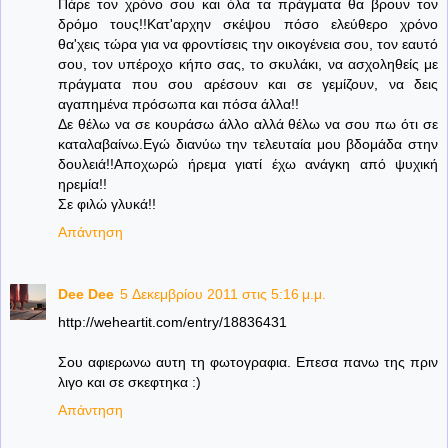
Πάρε τον χρόνο σου και όλα τα πράγματα θα βρουν τον
δρόμο τους!!Κατ'αρχην σκέψου πόσο ελεύθερο χρόνο
θα'χεις τώρα για να φροντίσεις την οικογένεια σου, τον εαυτό
σου, τον υπέροχο κήπο σας, το σκυλάκι, να ασχοληθείς με
πράγματα που σου αρέσουν και σε γεμίζουν, να δεις
αγαπημένα πρόσωπα και πόσα άλλα!!
Δε θέλω να σε κουράσω άλλο αλλά θέλω να σου πω ότι σε
καταλαβαίνω.Εγώ διανύω την τελευταία μου βδομάδα στην
δουλειά!!Αποχωρώ ήρεμα γιατί έχω ανάγκη από ψυχική
ηρεμία!!
Σε φιλώ γλυκά!!
Απάντηση
Dee Dee
5 Δεκεμβρίου 2011 στις 5:16 μ.μ.
http://weheartit.com/entry/18836431
Σου αφιερωνω αυτη τη φωτογραφια. Επεσα πανω της πριν
λιγο και σε σκεφτηκα :)
Απάντηση