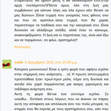
σταματήσω, θα ήμουν μισή( ή θα αισθανόμουν έτσι,στην
αρχή τουλάχιστον!)Πάντα όμως όλα στη ζωή μας
συμβαίνουν για κάποιο λόγο..και όλα έχουν κάτι θετικό να
μας δώσουν..Είσαι τυχερή που γνώρισες τους φίλους σου
και που σε αγαπάνε..είσαι τυχερή που θα χαρείς
περισσότερο τα παιδάκια σου και την οικογένειά σου..Είναι
δύσκολο να αλλάζουμε σελίδα, αλλά όταν το κάνουμε,
ανακουφιζόμαστε..Η ζωή και οι περιπέτειες της, είναι εκεί έξω
και σε περιμένουν..σε φιλώ, αγαπημένη!!
Απάντηση
vailie
5 Δεκεμβρίου 2011 στις 10:05 μ.μ.
Κατερίνα μουουουου! Είναι η τρίτη φορά που αφήνω σχόλιο
στην σημερινή σου ανάρτηση... :ο( Η πρωτη αποτυχημένη
προσπάθεια ήταν πρωϊ-πρωϊ μόλις πήγα στη δουλειά και
ανοιξα όλο χαρά περιμένοντας μια ακόμη χαρούμενη και
ταξιδιάρα ανάρτηση σου.
Αυτή τη φορά θα'ναι ένα σύντομο σχόλιο. Σε
νοιώθω....Εστίασε στους λόγους που σε έκαναν να πάρεις
αυτή την απόφαση και απόλαυσε όσο πιο πολύ μπορείς τις
στιγμές που θα περνάς με τους αγαπημένους σου, κάτι που