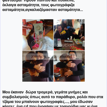
φάντασμα! Ήμουν παντού και πουθενά,
έκλαιγα ασταμάτητα, τους φωτογράφιζα
ασταμάτητα,αγκαλιαζόμασταν ασταμάτητα...
Μου έκαναν δώρα τρομερά, γεμάτα μνήμες και
συμβολισμούς όπως αυτό το παράθυρο, ρολόι που στα
τζάμια του μπαίνουν φωτογραφίες...., μου έδωσαν
κάρτες, ένα cd που έγραψαν με τραγούδια μας κι ένα