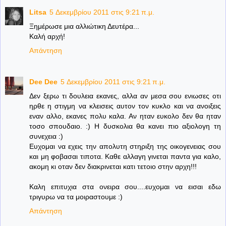
Litsa
5 Δεκεμβρίου 2011 στις 9:21 π.μ.
Ξημέρωσε μια αλλιώτικη Δευτέρα...
Καλή αρχή!
Απάντηση
Dee Dee
5 Δεκεμβρίου 2011 στις 9:21 π.μ.
Δεν ξερω τι δουλεια εκανες, αλλα αν μεσα σου ενιωσες οτι
ηρθε η στιγμη να κλεισεις αυτον τον κυκλο και να ανοιξεις
εναν αλλο, εκανες πολυ καλα. Αν ηταν ευκολο δεν θα ηταν
τοσο σπουδαιο. :) Η δυσκολια θα κανει πιο αξιολογη τη
συνεχεια :)
Ευχομαι να εχεις την απολυτη στηριξη της οικογενειας σου
και μη φοβασαι τιποτα. Καθε αλλαγη γινεται παντα για καλο,
ακομη κι οταν δεν διακρινεται κατι τετοιο στην αρχη!!!
Καλη επιτυχια στα ονειρα σου....ευχομαι να εισαι εδω
τριγυρω να τα μοιραστουμε :)
Απάντηση