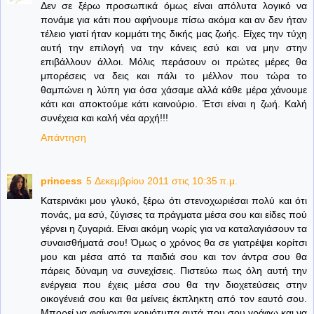
Δεν σε ξέρω προσωπικά όμως είναι απόλυτα λογικό να
πονάμε για κάτι που αφήνουμε πίσω ακόμα και αν δεν ήταν
τέλειο γιατί ήταν κομμάτι της δικής μας ζωής. Είχες την τύχη
αυτή την επιλογή να την κάνεις εσύ και να μην στην
επιβάλλουν άλλοι. Μόλις περάσουν οι πρώτες μέρες θα
μπορέσεις να δεις και πάλι το μέλλον που τώρα το
θαμπώνει η λύπη για όσα χάσαμε αλλά κάθε μέρα χάνουμε
κάτι και αποκτούμε κάτι καινούριο. Έτσι είναι η ζωή. Καλή
συνέχεια και καλή νέα αρχή!!!
Απάντηση
princess
5 Δεκεμβρίου 2011 στις 10:35 π.μ.
Κατερινάκι μου γλυκό, ξέρω ότι στενοχωριέσαι πολύ και ότι
πονάς, μα εσύ, ζύγισες τα πράγματα μέσα σου και είδες πού
γέρνει η ζυγαριά. Είναι ακόμη νωρίς για να καταλαγιάσουν τα
συναισθήματά σου! Όμως ο χρόνος θα σε γιατρέψει κορίτσι
μου και μέσα από τα παιδιά σου και τον άντρα σου θα
πάρεις δύναμη να συνεχίσεις. Πιστεύω πως όλη αυτή την
ενέργεια που έχεις μέσα σου θα την διοχετεύσεις στην
οικογένειά σου και θα μείνεις έκπληκτη από τον εαυτό σου.
Μπορεί να φαίνονται κοινότυπα αυτά που σου γράφω και να