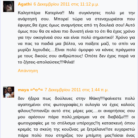
Agathi
6 Δεκεμβρίου 2011 στις 11:12 μ.μ.
Καλησπέρα Κατερίνα!! Με συγκίνησες πολύ με την
ανάρτησή σου. Μπορεί τώρα να στεναχωριέσαι που
έφυγες,θα έχεις όμως αναμνήσεις από τη δουλειά σου! Αυτό
όμως που θα σε κάνει πιο δυνατή είναι το ότι θα έχεις χρόνο
για την οικογένειά σου και είναι πολύ σημαντικό! Χρόνο για
να πας τα παιδιά μια βόλτα, να παίξετε μαζί, το σπίτι να
μυρίζει λιχουδιές....Είναι πολύ όμορφο να κάνεις πράγματα
με τους δικούς σου ανθρώπους! Οπότε δεν έχεις παρά να
το ζήσεις-απολαύσεις!!!Φιλιά!
Απάντηση
maya =^o^=
7 Δεκεμβρίου 2011 στις 1:44 π.μ.
δεν ήξερα πως δούλευες στην Ιθάκη!!!!φαίνεστε πολύ
αγαπημένοι στις φωτογραφίες,τι ευλογία να έχεις καλούς
φίλους!!σπανίζει αυτό στις μέρες μας....οι αναρτήσεις σου
μου αρέσουν πάρα πολύ,χαίρομαι να σε διαβάζω!!!! οι
φωτογραφίες με το στόλισμα υπέροχες!!η κατασκευή όπου
κρεμάς τα σκεύη της κουζίνας με ξετρέλανε!!σε ευχαριστώ
πάρα πολύ που στηρίζεις τον μπέμπη μας!!είσαι ένας