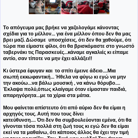
Το απόγευμα μας βρήκε να χαζολογάμε κάνοντας
σχέδια για το μέλλον... για ένα μέλλον όπου δεν θα μας
βρει μαζί. Δώσαμε υποσχέσεις, ότι δεν θα χαθούμε, ότι
τώρα πια είμαστε φίλοι, ότι θα βρισκόμαστε στο γνωστό
ταβερνάκι τις Παρασκευές...κάναμε αγκαλιές κι είπαμε
αντίο, σαν τίποτε να μην έχει αλλάξει!!
Κι ύστερα έφυγαν και το σπίτι έμεινε άδειο....Μια
σιωπή εκκωφαντική... Ήθελα να φύγω κι εγώ να μην
την ακούω...να βάλω μουσική , να κάνω θόρυβο....
Έκλαψα πολύ,όπως κλαίγαμε όταν είμασταν παιδιά,
απαρηγόρητα...με τα χέρια στα μάτια.
Μου φαίνεται απίστευτο ότι από αύριο δεν θα είμαι η
αρχηγός τους. Αυτή που τους δίνει
κατεύθυνση.... Ότι δεν θα συμβουλεύονται εμένα, ότι θα
γίνονται τόσα πολλά στη ζωή τους κι εγώ δεν θα είμαι
εκεί να τα μαθαίνω, ότι κάποιος άλλος θα έχει την τιμή