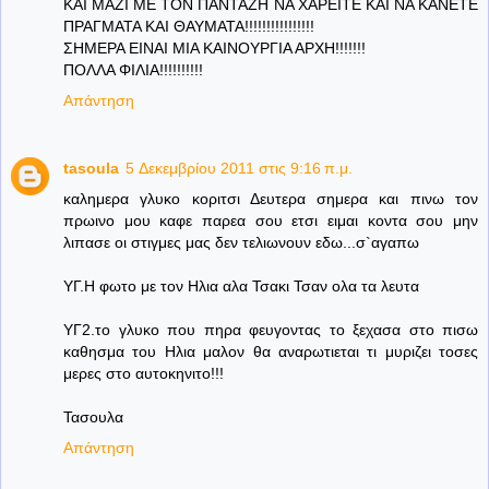
ΚΑΙ ΜΑΖΙ ΜΕ ΤΟΝ ΠΑΝΤΑΖΗ ΝΑ ΧΑΡΕΙΤΕ ΚΑΙ ΝΑ ΚΑΝΕΤΕ
ΠΡΑΓΜΑΤΑ ΚΑΙ ΘΑΥΜΑΤΑ!!!!!!!!!!!!!!!!
ΣΗΜΕΡΑ ΕΙΝΑΙ ΜΙΑ ΚΑΙΝΟΥΡΓΙΑ ΑΡΧΗ!!!!!!!
ΠΟΛΛΑ ΦΙΛΙΑ!!!!!!!!!!
Απάντηση
tasoula
5 Δεκεμβρίου 2011 στις 9:16 π.μ.
καλημερα γλυκο κοριτσι Δευτερα σημερα και πινω τον
πρωινο μου καφε παρεα σου ετσι ειμαι κοντα σου μην
λιπασε οι στιγμες μας δεν τελιωνουν εδω...σ`αγαπω
ΥΓ.Η φωτο με τον Ηλια αλα Τσακι Τσαν ολα τα λευτα
ΥΓ2.το γλυκο που πηρα φευγοντας το ξεχασα στο πισω
καθησμα του Ηλια μαλον θα αναρωτιεται τι μυριζει τοσες
μερες στο αυτοκηνιτο!!!
Τασουλα
Απάντηση