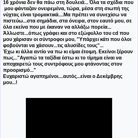
16 χρόνια δεν θα πάω στη δουλειά... Όλα τα σχέδια που
μου φάνταζαν ονειρεμένα, τώρα, μέσα στη σιωπή της
νύχτας είναι τρομακτικά....Μα πρέπει να συνεχίσω να
πιστεύω...στα σημάδια, στα όνειρα, στον εαυτό μου, σε
όλα εκείνα που με έκαναν να αλλάξω πορεία...
Άλλωστε...όπως γράφει και στο εξώφυλλο του cd που
μου χάρισαν οι σύντροφοι μου, "Υπάρχει κάτι που όλοι
φοβούνται να χάσουν...τις αλυσίδες τους"...
Έχω κι άλλα αντίο να πω κι είμαι έτοιμη. Εκείνοι ξέρουν
πως...
"Αγαπώ τα ταξίδια έστω κι το τίμημα είναι να
αποχαιρετώ τους συντρόφους μου φτάνοντας στον
προορισμό..."
Ευχαριστώ αγαπημένοι....α
υτός...είναι ο Δεκέμβρης
μου...!