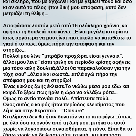
και σκληρό, που με αγχώνει και με γεμίζει πόνο και όσο
κι αν αυτό το τέλος ήταν δική μου απόφαση, αυτό δεν
μετριάζει τη θλίψη...
Αποφάσισα λοιπόν μετά από 16 ολόκληρα χρόνια, να
αφήσω τη δουλειά που κάνω....Είναι μεγάλη ιστορία κι
ίσως αργότερα να μου είναι πιο εύκολο να καταθέσω το
γιατί ή το πως, όμως πήρα την απόφαση και την
στηρίζω...
Πολλοί μου λένε "μπράβο προχώρα, είσαι γενναία",
άλλοι μου λένε "είσαι τρελή σε περίοδο κρίσης αφήνεις
μια τόσο καλή δουλειά,άλλοι θα παρακαλούσαν για την
τύχη σου"...όλα είναι σωστά...απλά εγώ πήρα την
απόφαση μου και τη στηρίζω!
Ένας κύκλος ζωής έκλεισε.Το νιώθω μέσα μου εδω και
καιρό.Το ξέρω πως ήρθε η ώρα να αλλάξω ρότα...
Ομως το αντίο πονάει πολύ...Απίστευτα πολύ...
Ολος αυτός ο καιρός ήταν περίοδος κλεισίματος που
λέμε και στην θεραπεία ..."Closure".
Κι αλίμονο δεν θα ήταν δυνατόν να το αποφύγω...όπως
με όλα όσα περνούν από τη ζωή μου, μπήκα σε αυτό
χωρίς να λογαριάσω συναισθήματα, ή πόνο. Είπα θα το
ζήσω χωρίς να δειλιάσω ούτε στιγμή...κι είμαι τόσο