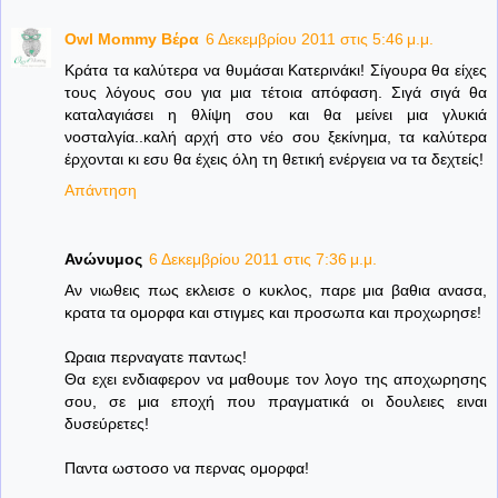
Owl Mommy Βέρα
6 Δεκεμβρίου 2011 στις 5:46 μ.μ.
Κράτα τα καλύτερα να θυμάσαι Κατερινάκι! Σίγουρα θα είχες
τους λόγους σου για μια τέτοια απόφαση. Σιγά σιγά θα
καταλαγιάσει η θλίψη σου και θα μείνει μια γλυκιά
νοσταλγία..καλή αρχή στο νέο σου ξεκίνημα, τα καλύτερα
έρχονται κι εσυ θα έχεις όλη τη θετική ενέργεια να τα δεχτείς!
Απάντηση
Ανώνυμος
6 Δεκεμβρίου 2011 στις 7:36 μ.μ.
Αν νιωθεις πως εκλεισε ο κυκλος, παρε μια βαθια ανασα,
κρατα τα ομορφα και στιγμες και προσωπα και προχωρησε!
Ωραια περναγατε παντως!
Θα εχει ενδιαφερον να μαθουμε τον λογο της αποχωρησης
σου, σε μια εποχή που πραγματικά οι δουλειες ειναι
δυσεύρετες!
Παντα ωστοσο να περνας ομορφα!