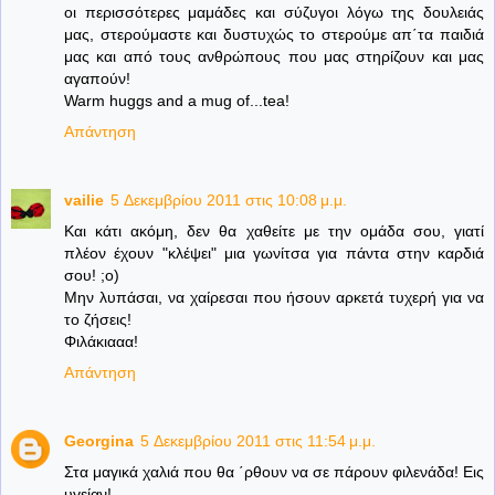
οι περισσότερες μαμάδες και σύζυγοι λόγω της δουλειάς
μας, στερούμαστε και δυστυχώς το στερούμε απ΄τα παιδιά
μας και από τους ανθρώπους που μας στηρίζουν και μας
αγαπούν!
Warm huggs and a mug of...tea!
Απάντηση
vailie
5 Δεκεμβρίου 2011 στις 10:08 μ.μ.
Και κάτι ακόμη, δεν θα χαθείτε με την ομάδα σου, γιατί
πλέον έχουν "κλέψει" μια γωνίτσα για πάντα στην καρδιά
σου! ;ο)
Μην λυπάσαι, να χαίρεσαι που ήσουν αρκετά τυχερή για να
το ζήσεις!
Φιλάκιααα!
Απάντηση
Georgina
5 Δεκεμβρίου 2011 στις 11:54 μ.μ.
Στα μαγικά χαλιά που θα ΄ρθουν να σε πάρουν φιλενάδα! Εις
υγείαν!