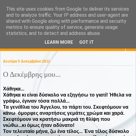
This site uses cookies from Google to deliver its services
KaPa. Me without you...tea
and to analyze traffic. Your IP address and user-agent are
shared with Google along with performance and security
without a biscuit!
metrics to ensure quality of service, generate usage
statistics, and to detect and address abuse.
LEARN MORE
GOT IT
▼
Δευτέρα 5 Δεκεμβρίου 2011
Ο Δεκέμβρης μου...
Χάθηκα...
Χάθηκα κι είναι δύσκολο να εξηγήσω το γιατί! Ήθελα να
γράψω, έγιναν τόσα πολλά...
Τα γενέθλια του Άγγελου, το πάρτι του. Σκεφτόμουν να
κάνω όμορφες αναρτήσεις γεμάτες χρώμα και χαρά.
Σκεφτόμουν να κρατήσω μακριά τη θλίψη που
νιώθω...κι όμως ήταν αδύνατο!
Τον τελευταίο μήνα, ζω ένα τέλος... Ένα τέλος δύσκολο