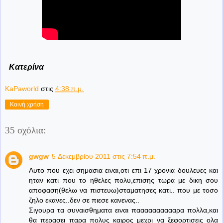
Κατερίνα
KaPaworld
στις
4:38 π.μ.
Κοινή χρήση
35 σχόλια:
gwgw
5 Δεκεμβρίου 2011 στις 7:54 π.μ.
Αυτο που εχει σημασια ειναι,οτι επι 17 χρονια δουλευες και
ηταν κατι που το ηθελες πολυ,επισης τωρα με δικη σου
αποφαση(θελω να πιστευω)σταματησες κατι.. που με τοσο
ζηλο εκανες..δεν σε πιεσε κανενας..
Σιγουρα τα συναισθηματα ειναι πααααααααααρα πολλα,και
θα περασει παρα πολυς καιρος μεχρι να ξεφορτισεις ολα