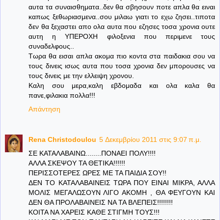
αυτα τα συναισθηματα..δεν θα σβησουν ποτε απλα θα ειναι
καπως ξεθωριασμενα..σου μιλαω γιατι το εχω ζησει..τιποτα
δεν θα ξεχαστει απο ολα αυτα που εζησες τοσα χρονια ουτε
αυτη η ΥΠΕΡΟΧΗ φιλοξενια που περιμενε τους
συναδελφους..
Τωρα θα εισαι απλα ακομα πιο κοντα στα παιδακια σου να
τους δινεις ισως αυτα που τοσα χρονια δεν μπορουσες να
τους δινεις με την ελλειψη χρονου.
Καλη σου μερα,καλη εβδομαδα και ολα καλα θα
πανε,φιλακια πολλα!!!
Απάντηση
Rena Christodoulou
5 Δεκεμβρίου 2011 στις 9:07 π.μ.
ΣΕ ΚΑΤΑΛΑΒΑΙΝΩ........ΠΟΝΑΕΙ ΠΟΛΥ!!!!
ΑΛΛΑ ΣΚΕΨΟΥ ΤΑ ΘΕΤΙΚΑ!!!!!!
ΠΕΡΙΣΣΟΤΕΡΕΣ ΩΡΕΣ ΜΕ ΤΑ ΠΑΙΔΙΑ ΣΟΥ!!
ΔΕΝ ΤΟ ΚΑΤΑΛΑΒΑΙΝΕΙΣ ΤΩΡΑ ΠΟΥ ΕΙΝΑΙ ΜΙΚΡΑ, ΑΛΛΑ
ΜΟΛΙΣ ΜΕΓΑΛΩΣΟΥΝ ΛΙΓΟ ΑΚΟΜΗ , ΘΑ ΦΕΥΓΟΥΝ ΚΑΙ
ΔΕΝ ΘΑ ΠΡΟΛΑΒΑΙΝΕΙΣ ΝΑ ΤΑ ΒΛΕΠΕΙΣ!!!!!!!!
ΚΟΙΤΑ ΝΑ ΧΑΡΕΙΣ ΚΑΘΕ ΣΤΙΓΜΗ ΤΟΥΣ!!!