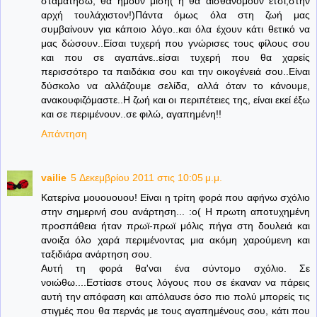
σταματήσω, θα ήμουν μισή( ή θα αισθανόμουν έτσι,στην
αρχή τουλάχιστον!)Πάντα όμως όλα στη ζωή μας
συμβαίνουν για κάποιο λόγο..και όλα έχουν κάτι θετικό να
μας δώσουν..Είσαι τυχερή που γνώρισες τους φίλους σου
και που σε αγαπάνε..είσαι τυχερή που θα χαρείς
περισσότερο τα παιδάκια σου και την οικογένειά σου..Είναι
δύσκολο να αλλάζουμε σελίδα, αλλά όταν το κάνουμε,
ανακουφιζόμαστε..Η ζωή και οι περιπέτειες της, είναι εκεί έξω
και σε περιμένουν..σε φιλώ, αγαπημένη!!
Απάντηση
vailie
5 Δεκεμβρίου 2011 στις 10:05 μ.μ.
Κατερίνα μουουουου! Είναι η τρίτη φορά που αφήνω σχόλιο
στην σημερινή σου ανάρτηση... :ο( Η πρωτη αποτυχημένη
προσπάθεια ήταν πρωϊ-πρωϊ μόλις πήγα στη δουλειά και
ανοιξα όλο χαρά περιμένοντας μια ακόμη χαρούμενη και
ταξιδιάρα ανάρτηση σου.
Αυτή τη φορά θα'ναι ένα σύντομο σχόλιο. Σε
νοιώθω....Εστίασε στους λόγους που σε έκαναν να πάρεις
αυτή την απόφαση και απόλαυσε όσο πιο πολύ μπορείς τις
στιγμές που θα περνάς με τους αγαπημένους σου, κάτι που