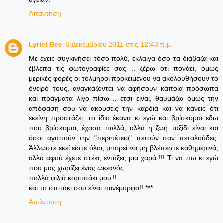
Απάντηση
Lyriel Bee
6 Δεκεμβρίου 2011 στις 12:43 π.μ.
Με έχεις συγκινήσει τόσο πολύ, έκλαιγα όσο τα διάβαζα και
έβλεπα τις φωτογραφίες σας .. ξέρω οτι πονάει, όμως
μερικές φορές οι τολμηροί προκειμένου να ακολουθήσουν το
όνειρό τους, αναγκάζονται να αφήσουν κάποια πρόσωπα
και πράγματα λίγο πίσω .. έτσι είναι, θαυμάζω όμως την
απόφαση σου να ακούσεις την καρδιά και να κάνεις ότι
εκείνη προστάζει, το ίδιο έκανα κι εγώ και βρίσκομαι εδω
που βρίσκομαι, έχασα πολλά, αλλά η ζωή ταξίδι είναι και
όσοι αγαπούν την "περιπέτεια" πετούν σαν πεταλούδες.
Άλλωστε εκεί είστε όλοι, μπορεί να μη βλέπεστε καθημερινά,
αλλά αφού έχετε στέκι, εντάξει, μια χαρά !!! Τι να πω κι εγώ
που μας χωρίζει ένας ωκεανός ...
πολλά φιλιά κοριτσάκι μου !!
και το σπιτάκι σου είναι πανέμορφο!! ***
Απάντηση