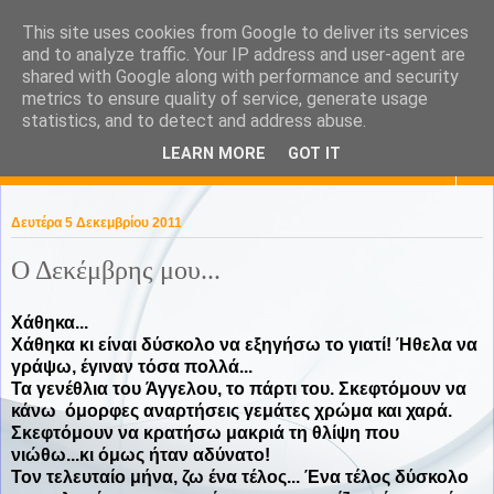
This site uses cookies from Google to deliver its services
KaPa. Me without you...tea
and to analyze traffic. Your IP address and user-agent are
shared with Google along with performance and security
without a biscuit!
metrics to ensure quality of service, generate usage
statistics, and to detect and address abuse.
LEARN MORE
GOT IT
▼
Δευτέρα 5 Δεκεμβρίου 2011
Ο Δεκέμβρης μου...
Χάθηκα...
Χάθηκα κι είναι δύσκολο να εξηγήσω το γιατί! Ήθελα να
γράψω, έγιναν τόσα πολλά...
Τα γενέθλια του Άγγελου, το πάρτι του. Σκεφτόμουν να
κάνω όμορφες αναρτήσεις γεμάτες χρώμα και χαρά.
Σκεφτόμουν να κρατήσω μακριά τη θλίψη που
νιώθω...κι όμως ήταν αδύνατο!
Τον τελευταίο μήνα, ζω ένα τέλος... Ένα τέλος δύσκολο