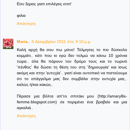
Εσυ ξερεις γιατι επιλέγεις ετσι!
φιλια
Απάντηση
Maria..
6 Δεκεμβρίου 2011 στις 9:10 μ.μ.
Καλή αρχή θα σου πω μόνο! Τόλμησες το πιο δύσκολο
κομμάτι.. κάτι που κι εγώ δεν τολμώ να κάνω 10 χρόνια
τώρα.. όλα θα πάρουν τον δρόμο τους και το τωρινό
'πένθος' θα δώσει τη θέση του στη 'δημιουργία' και ίσως
ακόμη και στην 'ευτυχία'.. γιατί είναι ουτοπικό να πιστεύουμε
ότι το επάγγελμα μας δεν συμβάλει στην ευτυχία μας..
καλώς ή/και κακώς..
Πέρασε μια βόλτα απ'το σπιτάκι μου (http://amaryllis-
femme.blogspot.com) σε περιμένει ένα βραβείο και μια
αγκαλιά..
Απάντηση