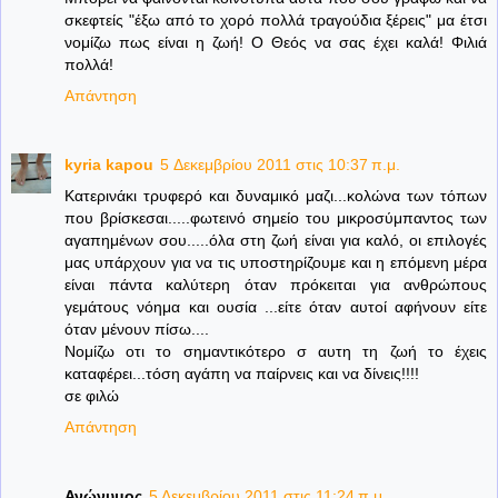
σκεφτείς "έξω από το χορό πολλά τραγούδια ξέρεις" μα έτσι
νομίζω πως είναι η ζωή! Ο Θεός να σας έχει καλά! Φιλιά
πολλά!
Απάντηση
kyria kapou
5 Δεκεμβρίου 2011 στις 10:37 π.μ.
Κατερινάκι τρυφερό και δυναμικό μαζι...κολώνα των τόπων
που βρίσκεσαι.....φωτεινό σημείο του μικροσύμπαντος των
αγαπημένων σου.....όλα στη ζωή είναι για καλό, οι επιλογές
μας υπάρχουν για να τις υποστηρίζουμε και η επόμενη μέρα
είναι πάντα καλύτερη όταν πρόκειται για ανθρώπους
γεμάτους νόημα και ουσία ...είτε όταν αυτοί αφήνουν είτε
όταν μένουν πίσω....
Νομίζω οτι το σημαντικότερο σ αυτη τη ζωή το έχεις
καταφέρει...τόση αγάπη να παίρνεις και να δίνεις!!!!
σε φιλώ
Απάντηση
Ανώνυμος
5 Δεκεμβρίου 2011 στις 11:24 π.μ.