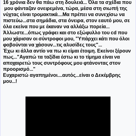
16 χρόνια δεν θα πάω στη δουλειά... Όλα τα σχέδια που
μου φάνταζαν ονειρεμένα, τώρα, μέσα στη σιωπή της
νύχτας είναι τρομακτικά....Μα πρέπει να συνεχίσω να
πιστεύω...στα σημάδια, στα όνειρα, στον εαυτό μου, σε
όλα εκείνα που με έκαναν να αλλάξω πορεία...
Άλλωστε...όπως γράφει και στο εξώφυλλο του cd που
μου χάρισαν οι σύντροφοι μου, "Υπάρχει κάτι που όλοι
φοβούνται να χάσουν...τις αλυσίδες τους"...
Έχω κι άλλα αντίο να πω κι είμαι έτοιμη. Εκείνοι ξέρουν
πως...
"Αγαπώ τα ταξίδια έστω κι το τίμημα είναι να
αποχαιρετώ τους συντρόφους μου φτάνοντας στον
προορισμό..."
Ευχαριστώ αγαπημένοι....α
υτός...είναι ο Δεκέμβρης
μου...!