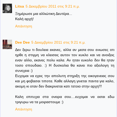
Litsa
5 Δεκεμβρίου 2011 στις 9:21 π.μ.
Ξημέρωσε μια αλλιώτικη Δευτέρα...
Καλή αρχή!
Απάντηση
Dee Dee
5 Δεκεμβρίου 2011 στις 9:21 π.μ.
Δεν ξερω τι δουλεια εκανες, αλλα αν μεσα σου ενιωσες οτι
ηρθε η στιγμη να κλεισεις αυτον τον κυκλο και να ανοιξεις
εναν αλλο, εκανες πολυ καλα. Αν ηταν ευκολο δεν θα ηταν
τοσο σπουδαιο. :) Η δυσκολια θα κανει πιο αξιολογη τη
συνεχεια :)
Ευχομαι να εχεις την απολυτη στηριξη της οικογενειας σου
και μη φοβασαι τιποτα. Καθε αλλαγη γινεται παντα για καλο,
ακομη κι οταν δεν διακρινεται κατι τετοιο στην αρχη!!!
Καλη επιτυχια στα ονειρα σου....ευχομαι να εισαι εδω
τριγυρω να τα μοιραστουμε :)
Απάντηση