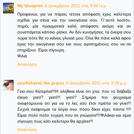
My blueprint
6 Δεκεμβρίου 2011 στις 9:54 π.μ.
Προφανώς για να πάρεις τέτοια απόφαση έχεις καλύτερα
σχέδια για σένα και την οικογένεια σου. Γι΄αυτό λοιπόν,
πηρές μία πραγματικά καλή απόφαση ακόμη και αν
συνεπάγεται κάποιο ρίσκο. Αν δεν κυνηγήσεις τα όνειρα σου
τώρα πότε θα το κάνεις γλυκιά μου; Όλα θα πάνε καλά αφού
έχεις την οικογένεια σου και τους αγαπημένους σου να σε
στηρίζουν. Είμαι σίγουρη.
Φιλιά
Απάντηση
μαγδαληνιώ δια χειρος
6 Δεκεμβρίου 2011 στις 3:29 μ.μ.
Γεια σου Κατερίνα!!!Η αλήθεια είναι ότι χτες που το διάβαζα
έλεγα γιατί? γιατί!!! γιατί? Σήμερα πιο ψύχραιμα
σκεφτόμουνα ότι για να το λες εσύ έτσι πρέπει να γίνει!!!
Συχνά σκέφτομαι τα λόγια σου πόσο δίκιο είχες πάντα !!!!
Είμαι πολύ πολύ τυχερή που σε γνώρισα!!!!Φιλάκια και είμαι
σίγουρη πως κάτι καλύτερο θα αρχίσει!!!
Απάντηση