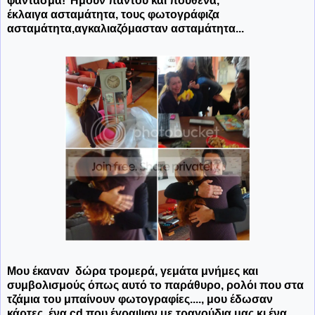
φάντασμα! Ήμουν παντού και πουθενά,
έκλαιγα ασταμάτητα, τους φωτογράφιζα
ασταμάτητα,αγκαλιαζόμασταν ασταμάτητα...
Μου έκαναν δώρα τρομερά, γεμάτα μνήμες και
συμβολισμούς όπως αυτό το παράθυρο, ρολόι που στα
τζάμια του μπαίνουν φωτογραφίες...., μου έδωσαν
κάρτες, ένα cd που έγραψαν με τραγούδια μας κι ένα