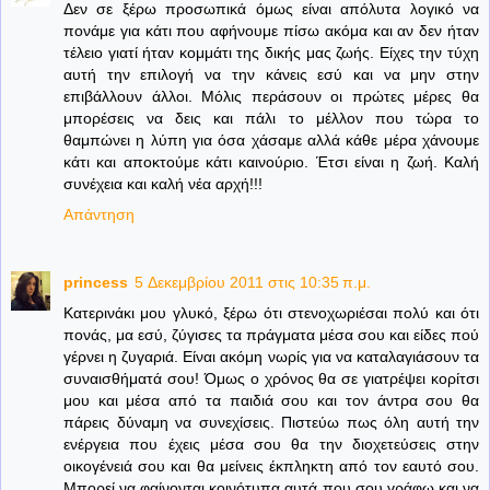
Δεν σε ξέρω προσωπικά όμως είναι απόλυτα λογικό να
πονάμε για κάτι που αφήνουμε πίσω ακόμα και αν δεν ήταν
τέλειο γιατί ήταν κομμάτι της δικής μας ζωής. Είχες την τύχη
αυτή την επιλογή να την κάνεις εσύ και να μην στην
επιβάλλουν άλλοι. Μόλις περάσουν οι πρώτες μέρες θα
μπορέσεις να δεις και πάλι το μέλλον που τώρα το
θαμπώνει η λύπη για όσα χάσαμε αλλά κάθε μέρα χάνουμε
κάτι και αποκτούμε κάτι καινούριο. Έτσι είναι η ζωή. Καλή
συνέχεια και καλή νέα αρχή!!!
Απάντηση
princess
5 Δεκεμβρίου 2011 στις 10:35 π.μ.
Κατερινάκι μου γλυκό, ξέρω ότι στενοχωριέσαι πολύ και ότι
πονάς, μα εσύ, ζύγισες τα πράγματα μέσα σου και είδες πού
γέρνει η ζυγαριά. Είναι ακόμη νωρίς για να καταλαγιάσουν τα
συναισθήματά σου! Όμως ο χρόνος θα σε γιατρέψει κορίτσι
μου και μέσα από τα παιδιά σου και τον άντρα σου θα
πάρεις δύναμη να συνεχίσεις. Πιστεύω πως όλη αυτή την
ενέργεια που έχεις μέσα σου θα την διοχετεύσεις στην
οικογένειά σου και θα μείνεις έκπληκτη από τον εαυτό σου.
Μπορεί να φαίνονται κοινότυπα αυτά που σου γράφω και να