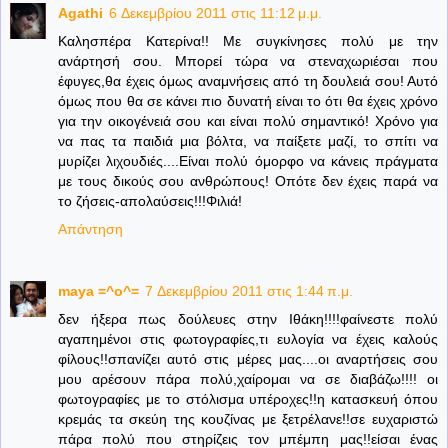
Agathi
6 Δεκεμβρίου 2011 στις 11:12 μ.μ.
Καλησπέρα Κατερίνα!! Με συγκίνησες πολύ με την
ανάρτησή σου. Μπορεί τώρα να στεναχωριέσαι που
έφυγες,θα έχεις όμως αναμνήσεις από τη δουλειά σου! Αυτό
όμως που θα σε κάνει πιο δυνατή είναι το ότι θα έχεις χρόνο
για την οικογένειά σου και είναι πολύ σημαντικό! Χρόνο για
να πας τα παιδιά μια βόλτα, να παίξετε μαζί, το σπίτι να
μυρίζει λιχουδιές....Είναι πολύ όμορφο να κάνεις πράγματα
με τους δικούς σου ανθρώπους! Οπότε δεν έχεις παρά να
το ζήσεις-απολαύσεις!!!Φιλιά!
Απάντηση
maya =^o^=
7 Δεκεμβρίου 2011 στις 1:44 π.μ.
δεν ήξερα πως δούλευες στην Ιθάκη!!!!φαίνεστε πολύ
αγαπημένοι στις φωτογραφίες,τι ευλογία να έχεις καλούς
φίλους!!σπανίζει αυτό στις μέρες μας....οι αναρτήσεις σου
μου αρέσουν πάρα πολύ,χαίρομαι να σε διαβάζω!!!! οι
φωτογραφίες με το στόλισμα υπέροχες!!η κατασκευή όπου
κρεμάς τα σκεύη της κουζίνας με ξετρέλανε!!σε ευχαριστώ
πάρα πολύ που στηρίζεις τον μπέμπη μας!!είσαι ένας