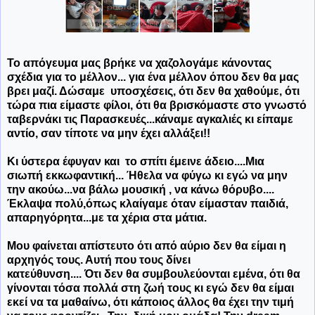
Το απόγευμα μας βρήκε να χαζολογάμε κάνοντας
σχέδια για το μέλλον... για ένα μέλλον όπου δεν θα μας
βρει μαζί. Δώσαμε υποσχέσεις, ότι δεν θα χαθούμε, ότι
τώρα πια είμαστε φίλοι, ότι θα βρισκόμαστε στο γνωστό
ταβερνάκι τις Παρασκευές...κάναμε αγκαλιές κι είπαμε
αντίο, σαν τίποτε να μην έχει αλλάξει!!
Κι ύστερα έφυγαν και το σπίτι έμεινε άδειο....Μια
σιωπή εκκωφαντική... Ήθελα να φύγω κι εγώ να μην
την ακούω...να βάλω μουσική , να κάνω θόρυβο....
Έκλαψα πολύ,όπως κλαίγαμε όταν είμασταν παιδιά,
απαρηγόρητα...με τα χέρια στα μάτια.
Μου φαίνεται απίστευτο ότι από αύριο δεν θα είμαι η
αρχηγός τους. Αυτή που τους δίνει
κατεύθυνση.... Ότι δεν θα συμβουλεύονται εμένα, ότι θα
γίνονται τόσα πολλά στη ζωή τους κι εγώ δεν θα είμαι
εκεί να τα μαθαίνω, ότι κάποιος άλλος θα έχει την τιμή