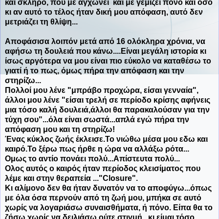
και σκληρό, που με αγχώνει και με γεμίζει πόνο και όσο
κι αν αυτό το τέλος ήταν δική μου απόφαση, αυτό δεν
μετριάζει τη θλίψη...
Αποφάσισα λοιπόν μετά από 16 ολόκληρα χρόνια, να
αφήσω τη δουλειά που κάνω....Είναι μεγάλη ιστορία κι
ίσως αργότερα να μου είναι πιο εύκολο να καταθέσω το
γιατί ή το πως, όμως πήρα την απόφαση και την
στηρίζω...
Πολλοί μου λένε "μπράβο προχώρα, είσαι γενναία",
άλλοι μου λένε "είσαι τρελή σε περίοδο κρίσης αφήνεις
μια τόσο καλή δουλειά,άλλοι θα παρακαλούσαν για την
τύχη σου"...όλα είναι σωστά...απλά εγώ πήρα την
απόφαση μου και τη στηρίζω!
Ένας κύκλος ζωής έκλεισε.Το νιώθω μέσα μου εδω και
καιρό.Το ξέρω πως ήρθε η ώρα να αλλάξω ρότα...
Ομως το αντίο πονάει πολύ...Απίστευτα πολύ...
Ολος αυτός ο καιρός ήταν περίοδος κλεισίματος που
λέμε και στην θεραπεία ..."Closure".
Κι αλίμονο δεν θα ήταν δυνατόν να το αποφύγω...όπως
με όλα όσα περνούν από τη ζωή μου, μπήκα σε αυτό
χωρίς να λογαριάσω συναισθήματα, ή πόνο. Είπα θα το
ζήσω χωρίς να δειλιάσω ούτε στιγμή...κι είμαι τόσο