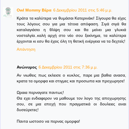
Owl Mommy Βέρα
6 Δεκεμβρίου 2011 στις 5:46 μ.μ.
Κράτα τα καλύτερα να θυμάσαι Κατερινάκι! Σίγουρα θα είχες
τους λόγους σου για μια τέτοια απόφαση. Σιγά σιγά θα
καταλαγιάσει η θλίψη σου και θα μείνει μια γλυκιά
νοσταλγία..καλή αρχή στο νέο σου ξεκίνημα, τα καλύτερα
έρχονται κι εσυ θα έχεις όλη τη θετική ενέργεια να τα δεχτείς!
Απάντηση
Ανώνυμος
6 Δεκεμβρίου 2011 στις 7:36 μ.μ.
Αν νιωθεις πως εκλεισε ο κυκλος, παρε μια βαθια ανασα,
κρατα τα ομορφα και στιγμες και προσωπα και προχωρησε!
Ωραια περναγατε παντως!
Θα εχει ενδιαφερον να μαθουμε τον λογο της αποχωρησης
σου, σε μια εποχή που πραγματικά οι δουλειες ειναι
δυσεύρετες!
Παντα ωστοσο να περνας ομορφα!