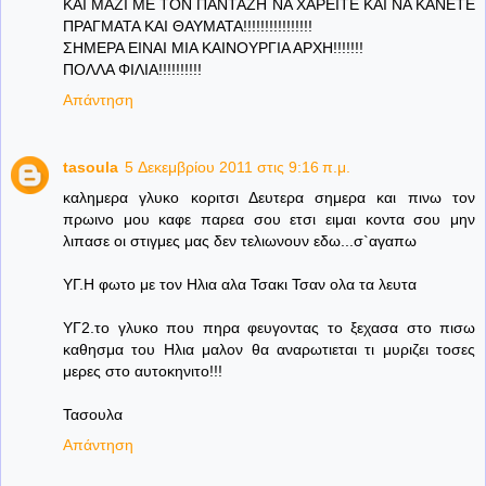
ΚΑΙ ΜΑΖΙ ΜΕ ΤΟΝ ΠΑΝΤΑΖΗ ΝΑ ΧΑΡΕΙΤΕ ΚΑΙ ΝΑ ΚΑΝΕΤΕ
ΠΡΑΓΜΑΤΑ ΚΑΙ ΘΑΥΜΑΤΑ!!!!!!!!!!!!!!!!
ΣΗΜΕΡΑ ΕΙΝΑΙ ΜΙΑ ΚΑΙΝΟΥΡΓΙΑ ΑΡΧΗ!!!!!!!
ΠΟΛΛΑ ΦΙΛΙΑ!!!!!!!!!!
Απάντηση
tasoula
5 Δεκεμβρίου 2011 στις 9:16 π.μ.
καλημερα γλυκο κοριτσι Δευτερα σημερα και πινω τον
πρωινο μου καφε παρεα σου ετσι ειμαι κοντα σου μην
λιπασε οι στιγμες μας δεν τελιωνουν εδω...σ`αγαπω
ΥΓ.Η φωτο με τον Ηλια αλα Τσακι Τσαν ολα τα λευτα
ΥΓ2.το γλυκο που πηρα φευγοντας το ξεχασα στο πισω
καθησμα του Ηλια μαλον θα αναρωτιεται τι μυριζει τοσες
μερες στο αυτοκηνιτο!!!
Τασουλα
Απάντηση