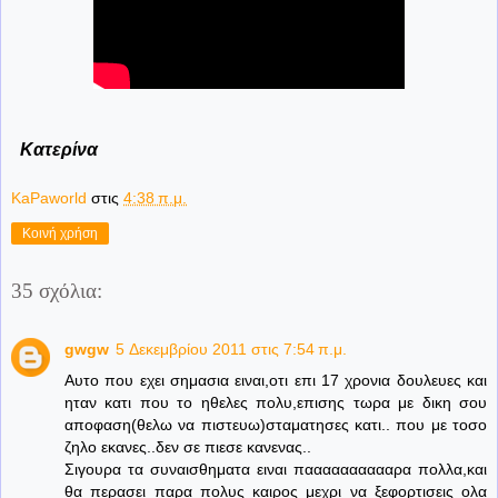
Κατερίνα
KaPaworld
στις
4:38 π.μ.
Κοινή χρήση
35 σχόλια:
gwgw
5 Δεκεμβρίου 2011 στις 7:54 π.μ.
Αυτο που εχει σημασια ειναι,οτι επι 17 χρονια δουλευες και
ηταν κατι που το ηθελες πολυ,επισης τωρα με δικη σου
αποφαση(θελω να πιστευω)σταματησες κατι.. που με τοσο
ζηλο εκανες..δεν σε πιεσε κανενας..
Σιγουρα τα συναισθηματα ειναι πααααααααααρα πολλα,και
θα περασει παρα πολυς καιρος μεχρι να ξεφορτισεις ολα