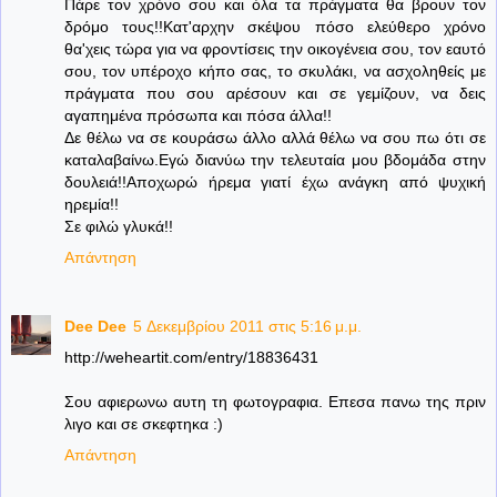
Πάρε τον χρόνο σου και όλα τα πράγματα θα βρουν τον
δρόμο τους!!Κατ'αρχην σκέψου πόσο ελεύθερο χρόνο
θα'χεις τώρα για να φροντίσεις την οικογένεια σου, τον εαυτό
σου, τον υπέροχο κήπο σας, το σκυλάκι, να ασχοληθείς με
πράγματα που σου αρέσουν και σε γεμίζουν, να δεις
αγαπημένα πρόσωπα και πόσα άλλα!!
Δε θέλω να σε κουράσω άλλο αλλά θέλω να σου πω ότι σε
καταλαβαίνω.Εγώ διανύω την τελευταία μου βδομάδα στην
δουλειά!!Αποχωρώ ήρεμα γιατί έχω ανάγκη από ψυχική
ηρεμία!!
Σε φιλώ γλυκά!!
Απάντηση
Dee Dee
5 Δεκεμβρίου 2011 στις 5:16 μ.μ.
http://weheartit.com/entry/18836431
Σου αφιερωνω αυτη τη φωτογραφια. Επεσα πανω της πριν
λιγο και σε σκεφτηκα :)
Απάντηση