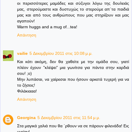
οι περισσότερες μαμάδες και σύζυγοι λόγω της δουλειάς
μας, στερούμαστε και δυστυχώς το στερούμε απ΄τα παιδιά
μας και από τους ανθρώπους που μας στηρίζουν και μας
αγαπούν!
Warm huggs and a mug of...tea!
Απάντηση
vailie
5 Δεκεμβρίου 2011 στις 10:08 μ.μ.
Και κάτι ακόμη, δεν θα χαθείτε με την ομάδα σου, γιατί
πλέον έχουν "κλέψει" μια γωνίτσα για πάντα στην καρδιά
σου! ;ο)
Μην λυπάσαι, να χαίρεσαι που ήσουν αρκετά τυχερή για να
το ζήσεις!
Φιλάκιααα!
Απάντηση
Georgina
5 Δεκεμβρίου 2011 στις 11:54 μ.μ.
Στα μαγικά χαλιά που θα ΄ρθουν να σε πάρουν φιλενάδα! Εις
υγείαν!