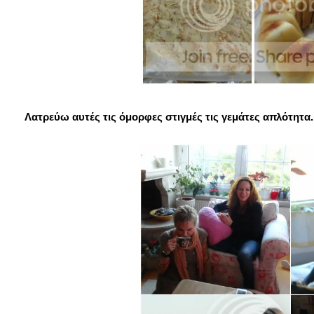
Λατρεύω αυτές τις όμορφες στιγμές τις γεμάτες απλότητα..