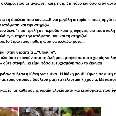
 σκληρό, που με αγχώνει και με γεμίζει πόνο και όσο κι αν αυτό
τη δουλειά που κάνω....Είναι μεγάλη ιστορία κι ίσως αργότερ
 απόφαση και την στηρίζω...
ου λένε "είσαι τρελή σε περίοδο κρίσης αφήνεις μια τόσο καλή
απλά εγώ πήρα την απόφαση μου και τη στηρίζω!
ρό.Το ξέρω πως ήρθε η ώρα να αλλάξω ρότα...
αι στην θεραπεία ..."Closure".
ε όλα όσα περνούν από τη ζωή μου, μπήκα σε αυτό χωρίς να λ
 ούτε στιγμή...κι είμαι τόσο ευτυχισμένη που το έκανα!!
γήσω τί ήταν η Ιθάκη για εμένα...Η Ιθάκη μου!!! Ομως σε αυτή
με τους οποίους δούλευα μαζί τα τελευταία 7 χρόνια. Με κάποι
 καφές, με κάθε λογής ωραία γλυκίσματα και κεράσματα, που έφ