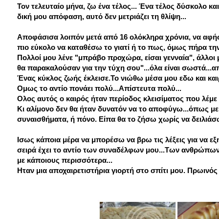
Τον τελευταίο μήνα, ζω ένα τέλος... Ένα τέλος δύσκολο και
δική μου απόφαση, αυτό δεν μετριάζει τη θλίψη...
Αποφάσισα λοιπόν μετά από 16 ολόκληρα χρόνια, να αφήσω 
πιο εύκολο να καταθέσω το γιατί ή το πως, όμως πήρα την
Πολλοί μου λένε "μπράβο προχώρα, είσαι γενναία", άλλοι μ
θα παρακαλούσαν για την τύχη σου"...όλα είναι σωστά...
Ένας κύκλος ζωής έκλεισε.Το νιώθω μέσα μου εδω και και
Ομως το αντίο πονάει πολύ...Απίστευτα πολύ...
Ολος αυτός ο καιρός ήταν περίοδος κλεισίματος που λέμε κ
Κι αλίμονο δεν θα ήταν δυνατόν να το αποφύγω...όπως μ
συναισθήματα, ή πόνο. Είπα θα το ζήσω χωρίς να δειλιάσω
Ισως κάποια μέρα να μπορέσω να βρω τις λέξεις για να εξη
σειρά έχει το αντίο των συναδέλφων μου...Των ανθρώπων 
με κάποιους περισσότερα...
Ηταν μια αποχαιρετιστήρια γιορτή στο σπίτι μου. Πρωινός