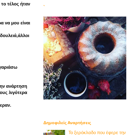
 το τέλος ήταν
`
α να μου είναι
 δουλειά,άλλοι
ογαριάσω
 την ανάρτηση
ους λιγότερα
εραν.
Δημοφιλείς Αναρτήσεις
Το ξερόκλαδο που έφερε την