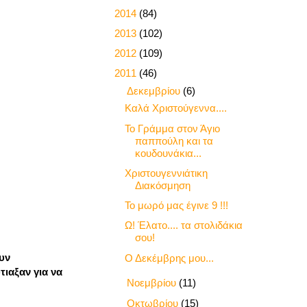
►
2014
(84)
►
2013
(102)
►
2012
(109)
▼
2011
(46)
▼
Δεκεμβρίου
(6)
Καλά Χριστούγεννα....
Το Γράμμα στον Άγιο
παππούλη και τα
κουδουνάκια...
Χριστουγεννιάτικη
Διακόσμηση
Το μωρό μας έγινε 9 !!!
Ω! Έλατο.... τα στολιδάκια
σου!
υν
Ο Δεκέμβρης μου...
τιαξαν για να
►
Νοεμβρίου
(11)
►
Οκτωβρίου
(15)