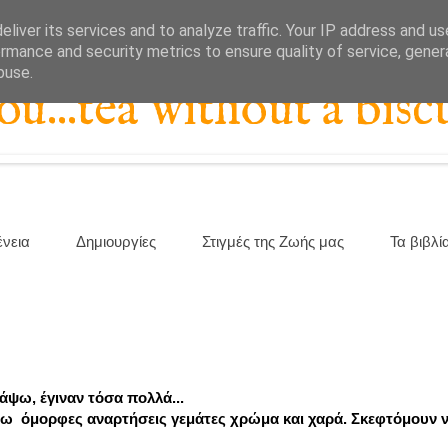
liver its services and to analyze traffic. Your IP address and u
rmance and security metrics to ensure quality of service, gene
buse.
...tea without a biscu
ένεια
Δημιουργίες
Στιγμές της Ζωής μας
Τα βιβλί
άψω, έγιναν τόσα πολλά...
κάνω όμορφες αναρτήσεις γεμάτες χρώμα και χαρά. Σκεφτόμουν