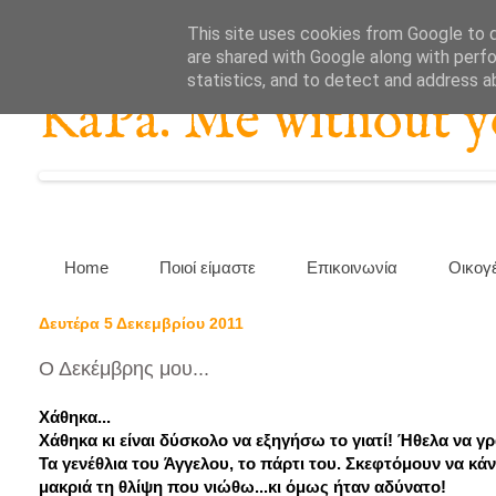
This site uses cookies from Google to de
are shared with Google along with perfo
statistics, and to detect and address a
KaPa. Me without you
Home
Ποιοί είμαστε
Επικοινωνία
Οικογ
Δευτέρα 5 Δεκεμβρίου 2011
Ο Δεκέμβρης μου...
Χάθηκα...
Χάθηκα κι είναι δύσκολο να εξηγήσω το γιατί! Ήθελα να γρ
Τα γενέθλια του Άγγελου, το πάρτι του. Σκεφτόμουν να 
μακριά τη θλίψη που νιώθω...κι όμως ήταν αδύνατο!