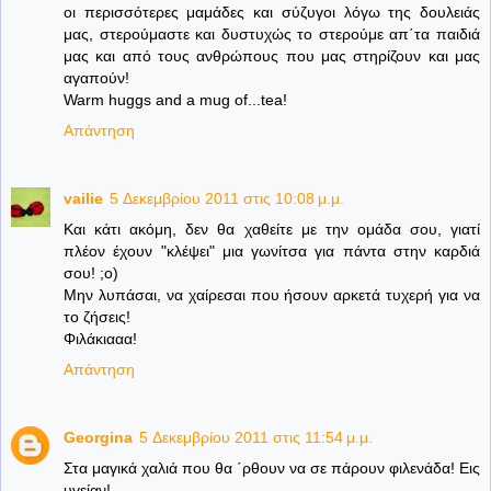
οι περισσότερες μαμάδες και σύζυγοι λόγω της δουλειάς
μας, στερούμαστε και δυστυχώς το στερούμε απ΄τα παιδιά
μας και από τους ανθρώπους που μας στηρίζουν και μας
αγαπούν!
Warm huggs and a mug of...tea!
Απάντηση
vailie
5 Δεκεμβρίου 2011 στις 10:08 μ.μ.
Και κάτι ακόμη, δεν θα χαθείτε με την ομάδα σου, γιατί
πλέον έχουν "κλέψει" μια γωνίτσα για πάντα στην καρδιά
σου! ;ο)
Μην λυπάσαι, να χαίρεσαι που ήσουν αρκετά τυχερή για να
το ζήσεις!
Φιλάκιααα!
Απάντηση
Georgina
5 Δεκεμβρίου 2011 στις 11:54 μ.μ.
Στα μαγικά χαλιά που θα ΄ρθουν να σε πάρουν φιλενάδα! Εις
υγείαν!