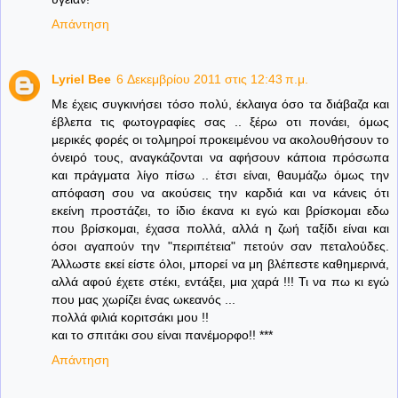
Απάντηση
Lyriel Bee
6 Δεκεμβρίου 2011 στις 12:43 π.μ.
Με έχεις συγκινήσει τόσο πολύ, έκλαιγα όσο τα διάβαζα και
έβλεπα τις φωτογραφίες σας .. ξέρω οτι πονάει, όμως
μερικές φορές οι τολμηροί προκειμένου να ακολουθήσουν το
όνειρό τους, αναγκάζονται να αφήσουν κάποια πρόσωπα
και πράγματα λίγο πίσω .. έτσι είναι, θαυμάζω όμως την
απόφαση σου να ακούσεις την καρδιά και να κάνεις ότι
εκείνη προστάζει, το ίδιο έκανα κι εγώ και βρίσκομαι εδω
που βρίσκομαι, έχασα πολλά, αλλά η ζωή ταξίδι είναι και
όσοι αγαπούν την "περιπέτεια" πετούν σαν πεταλούδες.
Άλλωστε εκεί είστε όλοι, μπορεί να μη βλέπεστε καθημερινά,
αλλά αφού έχετε στέκι, εντάξει, μια χαρά !!! Τι να πω κι εγώ
που μας χωρίζει ένας ωκεανός ...
πολλά φιλιά κοριτσάκι μου !!
και το σπιτάκι σου είναι πανέμορφο!! ***
Απάντηση