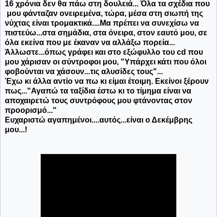
16 χρόνια δεν θα πάω στη δουλειά... Όλα τα σχέδια που
μου φάνταζαν ονειρεμένα, τώρα, μέσα στη σιωπή της
νύχτας είναι τρομακτικά....Μα πρέπει να συνεχίσω να
πιστεύω...στα σημάδια, στα όνειρα, στον εαυτό μου, σε
όλα εκείνα που με έκαναν να αλλάξω πορεία...
Άλλωστε...όπως γράφει και στο εξώφυλλο του cd που
μου χάρισαν οι σύντροφοι μου, "Υπάρχει κάτι που όλοι
φοβούνται να χάσουν...τις αλυσίδες τους"...
Έχω κι άλλα αντίο να πω κι είμαι έτοιμη. Εκείνοι ξέρουν
πως...
"Αγαπώ τα ταξίδια έστω κι το τίμημα είναι να
αποχαιρετώ τους συντρόφους μου φτάνοντας στον
προορισμό..."
Ευχαριστώ αγαπημένοι....α
υτός...είναι ο Δεκέμβρης
μου...!