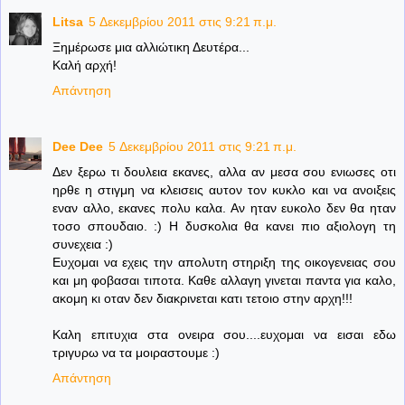
Litsa
5 Δεκεμβρίου 2011 στις 9:21 π.μ.
Ξημέρωσε μια αλλιώτικη Δευτέρα...
Καλή αρχή!
Απάντηση
Dee Dee
5 Δεκεμβρίου 2011 στις 9:21 π.μ.
Δεν ξερω τι δουλεια εκανες, αλλα αν μεσα σου ενιωσες οτι
ηρθε η στιγμη να κλεισεις αυτον τον κυκλο και να ανοιξεις
εναν αλλο, εκανες πολυ καλα. Αν ηταν ευκολο δεν θα ηταν
τοσο σπουδαιο. :) Η δυσκολια θα κανει πιο αξιολογη τη
συνεχεια :)
Ευχομαι να εχεις την απολυτη στηριξη της οικογενειας σου
και μη φοβασαι τιποτα. Καθε αλλαγη γινεται παντα για καλο,
ακομη κι οταν δεν διακρινεται κατι τετοιο στην αρχη!!!
Καλη επιτυχια στα ονειρα σου....ευχομαι να εισαι εδω
τριγυρω να τα μοιραστουμε :)
Απάντηση