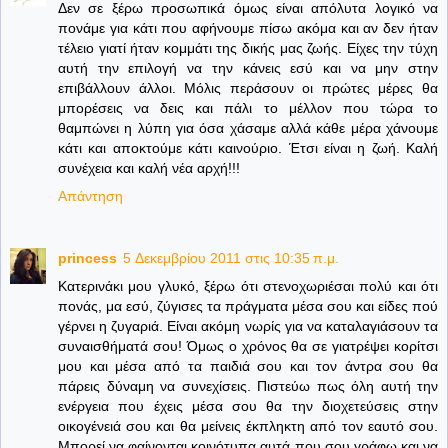
Δεν σε ξέρω προσωπικά όμως είναι απόλυτα λογικό να
πονάμε για κάτι που αφήνουμε πίσω ακόμα και αν δεν ήταν
τέλειο γιατί ήταν κομμάτι της δικής μας ζωής. Είχες την τύχη
αυτή την επιλογή να την κάνεις εσύ και να μην στην
επιβάλλουν άλλοι. Μόλις περάσουν οι πρώτες μέρες θα
μπορέσεις να δεις και πάλι το μέλλον που τώρα το
θαμπώνει η λύπη για όσα χάσαμε αλλά κάθε μέρα χάνουμε
κάτι και αποκτούμε κάτι καινούριο. Έτσι είναι η ζωή. Καλή
συνέχεια και καλή νέα αρχή!!!
Απάντηση
princess
5 Δεκεμβρίου 2011 στις 10:35 π.μ.
Κατερινάκι μου γλυκό, ξέρω ότι στενοχωριέσαι πολύ και ότι
πονάς, μα εσύ, ζύγισες τα πράγματα μέσα σου και είδες πού
γέρνει η ζυγαριά. Είναι ακόμη νωρίς για να καταλαγιάσουν τα
συναισθήματά σου! Όμως ο χρόνος θα σε γιατρέψει κορίτσι
μου και μέσα από τα παιδιά σου και τον άντρα σου θα
πάρεις δύναμη να συνεχίσεις. Πιστεύω πως όλη αυτή την
ενέργεια που έχεις μέσα σου θα την διοχετεύσεις στην
οικογένειά σου και θα μείνεις έκπληκτη από τον εαυτό σου.
Μπορεί να φαίνονται κοινότυπα αυτά που σου γράφω και να