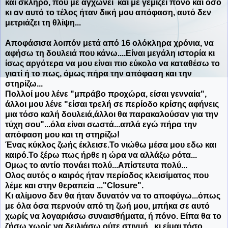
και σκληρό, που με αγχώνει και με γεμίζει πόνο και όσο
κι αν αυτό το τέλος ήταν δική μου απόφαση, αυτό δεν
μετριάζει τη θλίψη...
Αποφάσισα λοιπόν μετά από 16 ολόκληρα χρόνια, να
αφήσω τη δουλειά που κάνω....Είναι μεγάλη ιστορία κι
ίσως αργότερα να μου είναι πιο εύκολο να καταθέσω το
γιατί ή το πως, όμως πήρα την απόφαση και την
στηρίζω...
Πολλοί μου λένε "μπράβο προχώρα, είσαι γενναία",
άλλοι μου λένε "είσαι τρελή σε περίοδο κρίσης αφήνεις
μια τόσο καλή δουλειά,άλλοι θα παρακαλούσαν για την
τύχη σου"...όλα είναι σωστά...απλά εγώ πήρα την
απόφαση μου και τη στηρίζω!
Ένας κύκλος ζωής έκλεισε.Το νιώθω μέσα μου εδω και
καιρό.Το ξέρω πως ήρθε η ώρα να αλλάξω ρότα...
Ομως το αντίο πονάει πολύ...Απίστευτα πολύ...
Ολος αυτός ο καιρός ήταν περίοδος κλεισίματος που
λέμε και στην θεραπεία ..."Closure".
Κι αλίμονο δεν θα ήταν δυνατόν να το αποφύγω...όπως
με όλα όσα περνούν από τη ζωή μου, μπήκα σε αυτό
χωρίς να λογαριάσω συναισθήματα, ή πόνο. Είπα θα το
ζήσω χωρίς να δειλιάσω ούτε στιγμή...κι είμαι τόσο