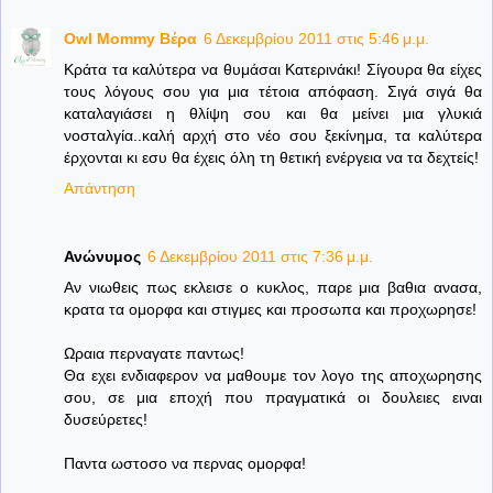
Owl Mommy Βέρα
6 Δεκεμβρίου 2011 στις 5:46 μ.μ.
Κράτα τα καλύτερα να θυμάσαι Κατερινάκι! Σίγουρα θα είχες
τους λόγους σου για μια τέτοια απόφαση. Σιγά σιγά θα
καταλαγιάσει η θλίψη σου και θα μείνει μια γλυκιά
νοσταλγία..καλή αρχή στο νέο σου ξεκίνημα, τα καλύτερα
έρχονται κι εσυ θα έχεις όλη τη θετική ενέργεια να τα δεχτείς!
Απάντηση
Ανώνυμος
6 Δεκεμβρίου 2011 στις 7:36 μ.μ.
Αν νιωθεις πως εκλεισε ο κυκλος, παρε μια βαθια ανασα,
κρατα τα ομορφα και στιγμες και προσωπα και προχωρησε!
Ωραια περναγατε παντως!
Θα εχει ενδιαφερον να μαθουμε τον λογο της αποχωρησης
σου, σε μια εποχή που πραγματικά οι δουλειες ειναι
δυσεύρετες!
Παντα ωστοσο να περνας ομορφα!