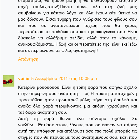
σταματήσω, θα ήμουν μισή( ή θα αισθανόμουν έτσι,στην
αρχή τουλάχιστον!)Πάντα όμως όλα στη ζωή μας
συμβαίνουν για κάποιο λόγο..και όλα έχουν κάτι θετικό να
μας δώσουν..Είσαι τυχερή που γνώρισες τους φίλους σου
και που σε αγαπάνε..είσαι τυχερή που θα χαρείς
περισσότερο τα παιδάκια σου και την οικογένειά σου..Είναι
δύσκολο να αλλάζουμε σελίδα, αλλά όταν το κάνουμε,
ανακουφιζόμαστε..Η ζωή και οι περιπέτειες της, είναι εκεί έξω
και σε περιμένουν..σε φιλώ, αγαπημένη!!
Απάντηση
vailie
5 Δεκεμβρίου 2011 στις 10:05 μ.μ.
Κατερίνα μουουουου! Είναι η τρίτη φορά που αφήνω σχόλιο
στην σημερινή σου ανάρτηση... :ο( Η πρωτη αποτυχημένη
προσπάθεια ήταν πρωϊ-πρωϊ μόλις πήγα στη δουλειά και
ανοιξα όλο χαρά περιμένοντας μια ακόμη χαρούμενη και
ταξιδιάρα ανάρτηση σου.
Αυτή τη φορά θα'ναι ένα σύντομο σχόλιο. Σε
νοιώθω....Εστίασε στους λόγους που σε έκαναν να πάρεις
αυτή την απόφαση και απόλαυσε όσο πιο πολύ μπορείς τις
στιγμές που θα περνάς με τους αγαπημένους σου, κάτι που