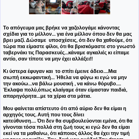
Το απόγευμα μας βρήκε να χαζολογάμε κάνοντας
σχέδια για το μέλλον... για ένα μέλλον όπου δεν θα μας
βρει μαζί. Δώσαμε υποσχέσεις, ότι δεν θα χαθούμε, ότι
τώρα πια είμαστε φίλοι, ότι θα βρισκόμαστε στο γνωστό
ταβερνάκι τις Παρασκευές...κάναμε αγκαλιές κι είπαμε
αντίο, σαν τίποτε να μην έχει αλλάξει!!
Κι ύστερα έφυγαν και το σπίτι έμεινε άδειο....Μια
σιωπή εκκωφαντική... Ήθελα να φύγω κι εγώ να μην
την ακούω...να βάλω μουσική , να κάνω θόρυβο....
Έκλαψα πολύ,όπως κλαίγαμε όταν είμασταν παιδιά,
απαρηγόρητα...με τα χέρια στα μάτια.
Μου φαίνεται απίστευτο ότι από αύριο δεν θα είμαι η
αρχηγός τους. Αυτή που τους δίνει
κατεύθυνση.... Ότι δεν θα συμβουλεύονται εμένα, ότι θα
γίνονται τόσα πολλά στη ζωή τους κι εγώ δεν θα είμαι
εκεί να τα μαθαίνω, ότι κάποιος άλλος θα έχει την τιμή