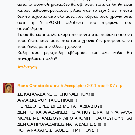
αυτα τα συναισθηματα..δεν θα σβησουν ποτε απλα θα ειναι
καπως ξεθωριασμενα..σου μιλαω γιατι το εχω ζησει..τιποτα
δεν θα ξεχαστει απο ολα αυτα που εζησες τοσα χρονια ουτε
αυτη η ΥΠΕΡΟΧΗ φιλοξενια που περιμενε τους
συναδελφους..
Τωρα θα εισαι απλα ακομα πιο κοντα στα παιδακια σου να
τους δινεις ισως αυτα που τοσα χρονια δεν μπορουσες να
τους δινεις με την ελλειψη χρονου.
Καλη σου μερα,καλη εβδομαδα και ολα καλα θα
πανε,φιλακια πολλα!!!
Απάντηση
Rena Christodoulou
5 Δεκεμβρίου 2011 στις 9:07 π.μ.
ΣΕ ΚΑΤΑΛΑΒΑΙΝΩ........ΠΟΝΑΕΙ ΠΟΛΥ!!!!
ΑΛΛΑ ΣΚΕΨΟΥ ΤΑ ΘΕΤΙΚΑ!!!!!!
ΠΕΡΙΣΣΟΤΕΡΕΣ ΩΡΕΣ ΜΕ ΤΑ ΠΑΙΔΙΑ ΣΟΥ!!
ΔΕΝ ΤΟ ΚΑΤΑΛΑΒΑΙΝΕΙΣ ΤΩΡΑ ΠΟΥ ΕΙΝΑΙ ΜΙΚΡΑ, ΑΛΛΑ
ΜΟΛΙΣ ΜΕΓΑΛΩΣΟΥΝ ΛΙΓΟ ΑΚΟΜΗ , ΘΑ ΦΕΥΓΟΥΝ ΚΑΙ
ΔΕΝ ΘΑ ΠΡΟΛΑΒΑΙΝΕΙΣ ΝΑ ΤΑ ΒΛΕΠΕΙΣ!!!!!!!!
ΚΟΙΤΑ ΝΑ ΧΑΡΕΙΣ ΚΑΘΕ ΣΤΙΓΜΗ ΤΟΥΣ!!!