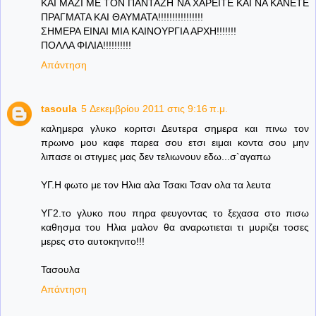
ΚΑΙ ΜΑΖΙ ΜΕ ΤΟΝ ΠΑΝΤΑΖΗ ΝΑ ΧΑΡΕΙΤΕ ΚΑΙ ΝΑ ΚΑΝΕΤΕ
ΠΡΑΓΜΑΤΑ ΚΑΙ ΘΑΥΜΑΤΑ!!!!!!!!!!!!!!!!
ΣΗΜΕΡΑ ΕΙΝΑΙ ΜΙΑ ΚΑΙΝΟΥΡΓΙΑ ΑΡΧΗ!!!!!!!
ΠΟΛΛΑ ΦΙΛΙΑ!!!!!!!!!!
Απάντηση
tasoula
5 Δεκεμβρίου 2011 στις 9:16 π.μ.
καλημερα γλυκο κοριτσι Δευτερα σημερα και πινω τον
πρωινο μου καφε παρεα σου ετσι ειμαι κοντα σου μην
λιπασε οι στιγμες μας δεν τελιωνουν εδω...σ`αγαπω
ΥΓ.Η φωτο με τον Ηλια αλα Τσακι Τσαν ολα τα λευτα
ΥΓ2.το γλυκο που πηρα φευγοντας το ξεχασα στο πισω
καθησμα του Ηλια μαλον θα αναρωτιεται τι μυριζει τοσες
μερες στο αυτοκηνιτο!!!
Τασουλα
Απάντηση