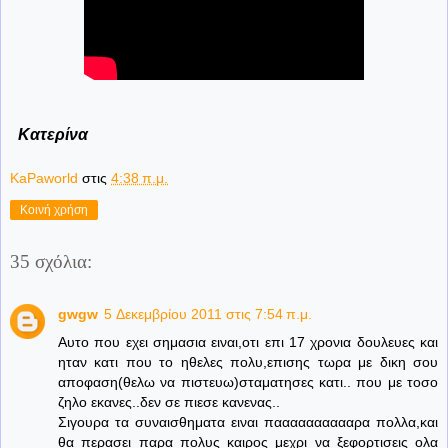
Κατερίνα
KaPaworld
στις
4:38 π.μ.
Κοινή χρήση
35 σχόλια:
gwgw
5 Δεκεμβρίου 2011 στις 7:54 π.μ.
Αυτο που εχει σημασια ειναι,οτι επι 17 χρονια δουλευες και
ηταν κατι που το ηθελες πολυ,επισης τωρα με δικη σου
αποφαση(θελω να πιστευω)σταματησες κατι.. που με τοσο
ζηλο εκανες..δεν σε πιεσε κανενας..
Σιγουρα τα συναισθηματα ειναι πααααααααααρα πολλα,και
θα περασει παρα πολυς καιρος μεχρι να ξεφορτισεις ολα