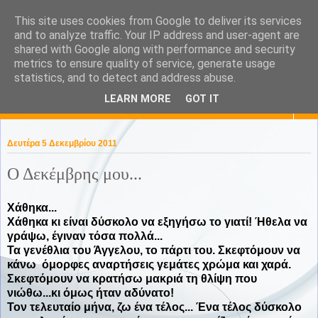
This site uses cookies from Google to deliver its services
KaPa. Me without you...tea
and to analyze traffic. Your IP address and user-agent are
shared with Google along with performance and security
without a biscuit!
metrics to ensure quality of service, generate usage
statistics, and to detect and address abuse.
LEARN MORE
GOT IT
▼
Δευτέρα 5 Δεκεμβρίου 2011
Ο Δεκέμβρης μου...
Χάθηκα...
Χάθηκα κι είναι δύσκολο να εξηγήσω το γιατί! Ήθελα να
γράψω, έγιναν τόσα πολλά...
Τα γενέθλια του Άγγελου, το πάρτι του. Σκεφτόμουν να
κάνω όμορφες αναρτήσεις γεμάτες χρώμα και χαρά.
Σκεφτόμουν να κρατήσω μακριά τη θλίψη που
νιώθω...κι όμως ήταν αδύνατο!
Τον τελευταίο μήνα, ζω ένα τέλος... Ένα τέλος δύσκολο