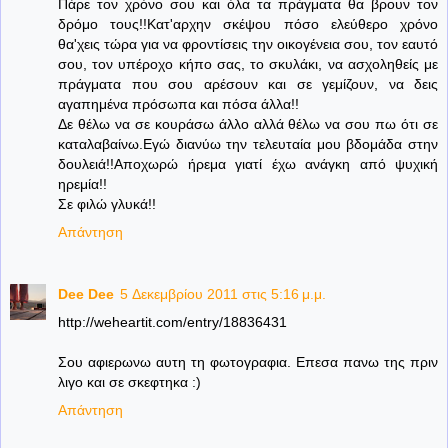
Πάρε τον χρόνο σου και όλα τα πράγματα θα βρουν τον
δρόμο τους!!Κατ'αρχην σκέψου πόσο ελεύθερο χρόνο
θα'χεις τώρα για να φροντίσεις την οικογένεια σου, τον εαυτό
σου, τον υπέροχο κήπο σας, το σκυλάκι, να ασχοληθείς με
πράγματα που σου αρέσουν και σε γεμίζουν, να δεις
αγαπημένα πρόσωπα και πόσα άλλα!!
Δε θέλω να σε κουράσω άλλο αλλά θέλω να σου πω ότι σε
καταλαβαίνω.Εγώ διανύω την τελευταία μου βδομάδα στην
δουλειά!!Αποχωρώ ήρεμα γιατί έχω ανάγκη από ψυχική
ηρεμία!!
Σε φιλώ γλυκά!!
Απάντηση
Dee Dee
5 Δεκεμβρίου 2011 στις 5:16 μ.μ.
http://weheartit.com/entry/18836431
Σου αφιερωνω αυτη τη φωτογραφια. Επεσα πανω της πριν
λιγο και σε σκεφτηκα :)
Απάντηση