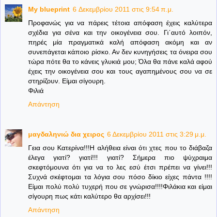
My blueprint
6 Δεκεμβρίου 2011 στις 9:54 π.μ.
Προφανώς για να πάρεις τέτοια απόφαση έχεις καλύτερα
σχέδια για σένα και την οικογένεια σου. Γι΄αυτό λοιπόν,
πηρές μία πραγματικά καλή απόφαση ακόμη και αν
συνεπάγεται κάποιο ρίσκο. Αν δεν κυνηγήσεις τα όνειρα σου
τώρα πότε θα το κάνεις γλυκιά μου; Όλα θα πάνε καλά αφού
έχεις την οικογένεια σου και τους αγαπημένους σου να σε
στηρίζουν. Είμαι σίγουρη.
Φιλιά
Απάντηση
μαγδαληνιώ δια χειρος
6 Δεκεμβρίου 2011 στις 3:29 μ.μ.
Γεια σου Κατερίνα!!!Η αλήθεια είναι ότι χτες που το διάβαζα
έλεγα γιατί? γιατί!!! γιατί? Σήμερα πιο ψύχραιμα
σκεφτόμουνα ότι για να το λες εσύ έτσι πρέπει να γίνει!!!
Συχνά σκέφτομαι τα λόγια σου πόσο δίκιο είχες πάντα !!!!
Είμαι πολύ πολύ τυχερή που σε γνώρισα!!!!Φιλάκια και είμαι
σίγουρη πως κάτι καλύτερο θα αρχίσει!!!
Απάντηση