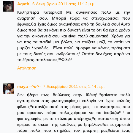
Agathi
6 Δεκεμβρίου 2011 στις 11:12 μ.μ.
Καλησπέρα Κατερίνα!! Με συγκίνησες πολύ με την
ανάρτησή σου. Μπορεί τώρα να στεναχωριέσαι που
έφυγες,θα έχεις όμως αναμνήσεις από τη δουλειά σου! Αυτό
όμως που θα σε κάνει πιο δυνατή είναι το ότι θα έχεις χρόνο
για την οικογένειά σου και είναι πολύ σημαντικό! Χρόνο για
να πας τα παιδιά μια βόλτα, να παίξετε μαζί, το σπίτι να
μυρίζει λιχουδιές....Είναι πολύ όμορφο να κάνεις πράγματα
με τους δικούς σου ανθρώπους! Οπότε δεν έχεις παρά να
το ζήσεις-απολαύσεις!!!Φιλιά!
Απάντηση
maya =^o^=
7 Δεκεμβρίου 2011 στις 1:44 π.μ.
δεν ήξερα πως δούλευες στην Ιθάκη!!!!φαίνεστε πολύ
αγαπημένοι στις φωτογραφίες,τι ευλογία να έχεις καλούς
φίλους!!σπανίζει αυτό στις μέρες μας....οι αναρτήσεις σου
μου αρέσουν πάρα πολύ,χαίρομαι να σε διαβάζω!!!! οι
φωτογραφίες με το στόλισμα υπέροχες!!η κατασκευή όπου
κρεμάς τα σκεύη της κουζίνας με ξετρέλανε!!σε ευχαριστώ
πάρα πολύ που στηρίζεις τον μπέμπη μας!!είσαι ένας