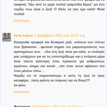
σκεφτείς "έξω από το χορό πολλά τραγούδια ξέρεις" μα έτσι
νομίζω πως είναι η ζωή! Ο Θεός να σας έχει καλά! Φιλιά
πολλά!
Απάντηση
kyria kapou
5 Δεκεμβρίου 2011 στις 10:37 π.μ.
Κατερινάκι τρυφερό και δυναμικό μαζι...κολώνα των τόπων
που βρίσκεσαι.....φωτεινό σημείο του μικροσύμπαντος των
αγαπημένων σου.....όλα στη ζωή είναι για καλό, οι επιλογές
μας υπάρχουν για να τις υποστηρίζουμε και η επόμενη μέρα
είναι πάντα καλύτερη όταν πρόκειται για ανθρώπους
γεμάτους νόημα και ουσία ...είτε όταν αυτοί αφήνουν είτε
όταν μένουν πίσω....
Νομίζω οτι το σημαντικότερο σ αυτη τη ζωή το έχεις
καταφέρει...τόση αγάπη να παίρνεις και να δίνεις!!!!
σε φιλώ
Απάντηση
Ανώνυμος
5 Δεκεμβρίου 2011 στις 11:24 π.μ.