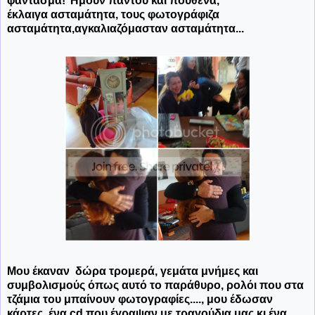
φάντασμα! Ήμουν παντού και πουθενά,
έκλαιγα ασταμάτητα, τους φωτογράφιζα
ασταμάτητα,αγκαλιαζόμασταν ασταμάτητα...
Μου έκαναν δώρα τρομερά, γεμάτα μνήμες και
συμβολισμούς όπως αυτό το παράθυρο, ρολόι που στα
τζάμια του μπαίνουν φωτογραφίες...., μου έδωσαν
κάρτες, ένα cd που έγραψαν με τραγούδια μας κι ένα