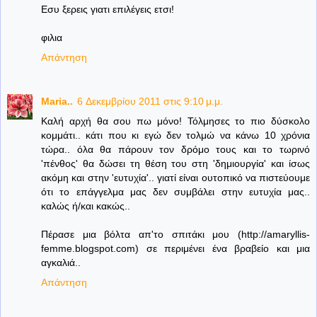
Εσυ ξερεις γιατι επιλέγεις ετσι!
φιλια
Απάντηση
Maria..
6 Δεκεμβρίου 2011 στις 9:10 μ.μ.
Καλή αρχή θα σου πω μόνο! Τόλμησες το πιο δύσκολο
κομμάτι.. κάτι που κι εγώ δεν τολμώ να κάνω 10 χρόνια
τώρα.. όλα θα πάρουν τον δρόμο τους και το τωρινό
'πένθος' θα δώσει τη θέση του στη 'δημιουργία' και ίσως
ακόμη και στην 'ευτυχία'.. γιατί είναι ουτοπικό να πιστεύουμε
ότι το επάγγελμα μας δεν συμβάλει στην ευτυχία μας..
καλώς ή/και κακώς..
Πέρασε μια βόλτα απ'το σπιτάκι μου (http://amaryllis-
femme.blogspot.com) σε περιμένει ένα βραβείο και μια
αγκαλιά..
Απάντηση