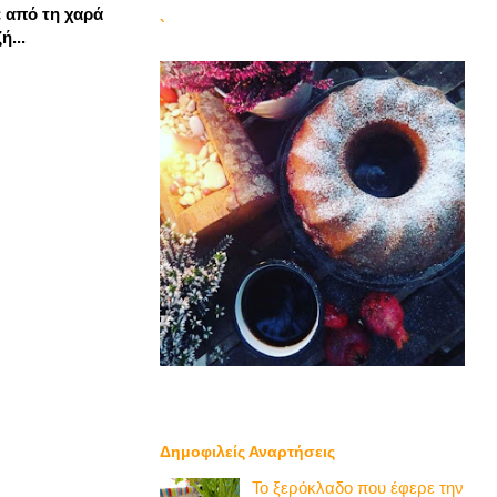
ε από τη χαρά
`
ή...
Δημοφιλείς Αναρτήσεις
Το ξερόκλαδο που έφερε την