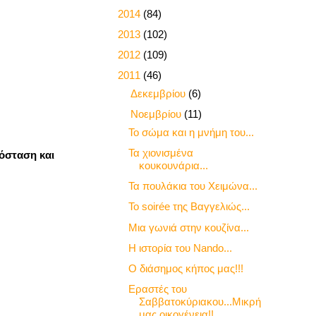
►
2014
(84)
►
2013
(102)
►
2012
(109)
▼
2011
(46)
►
Δεκεμβρίου
(6)
▼
Νοεμβρίου
(11)
Το σώμα και η μνήμη του...
Τα χιονισμένα
πόσταση και
κουκουνάρια...
Τα πουλάκια του Χειμώνα...
To soirée της Βαγγελιώς...
Μια γωνιά στην κουζίνα...
Η ιστορία του Nando...
Ο διάσημος κήπος μας!!!
Εραστές του
Σαββατοκύριακου...Μικρή
μας οικογένεια!!