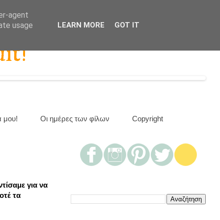
ser-agent
rate usage
LEARN MORE
GOT IT
it!
α μου!
Οι ημέρες των φίλων
Copyright
τίσαμε για να
οτέ τα