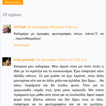
Κοινή χρήση
19 σχόλια:
ΑΧΤΙΔΑ
16 Ιανουαρίου 2014 στις 8:56 π.μ.
Καλημέρα με όμορφες φωτογραφίες όπως πάντα.Τι να
..πρωτοθαυμάσω!
Απάντηση
lolipopfamily
16 Ιανουαρίου 2014 στις 9:02 π.μ.
Κατερινα μου καλημέρα. Μου άρεσε τόσο μα τόσο πολύ η
ιδέα με τα νεράτζια και τα κουκουνάρια. Εγώ σκέφτηκα νατο
εξελίξω κάπως. Σε μια γυάλα να έχω λεμόνια, στην άλλη
μανταρίνια κλπ και σε άλλη μήλα και αχλάδια. Δεν ξέρω.... θα
κάνω πειράματα και θα στείλω φωτό. Όσο για το
χειμωνανθό...νόμιζα πως ήταν μόνο τραγούδι. Μα πόσα
πράγματα έχω μάθει από σένα για τα λουλούδια; Αφού καμιά
φορά όταν βλέπω κάποιο και δεν ξέρω πως το λένε,
σκέφτομαι να το φωτογραφίσω και να σε ρωτήσω.