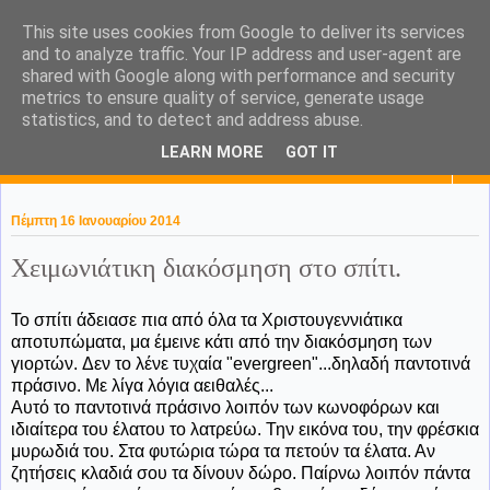
This site uses cookies from Google to deliver its services
KaPa. Me without you...tea
and to analyze traffic. Your IP address and user-agent are
shared with Google along with performance and security
without a biscuit!
metrics to ensure quality of service, generate usage
statistics, and to detect and address abuse.
LEARN MORE
GOT IT
▼
Πέμπτη 16 Ιανουαρίου 2014
Χειμωνιάτικη διακόσμηση στο σπίτι.
Το σπίτι άδειασε πια από όλα τα Χριστουγεννιάτικα
αποτυπώματα, μα έμεινε κάτι από την διακόσμηση των
γιορτών. Δεν το λένε τυχαία "evergreen"...δηλαδή παντοτινά
πράσινο. Με λίγα λόγια αειθαλές...
Αυτό το παντοτινά πράσινο λοιπόν των κωνοφόρων και
ιδιαίτερα του έλατου το λατρεύω. Την εικόνα του, την φρέσκια
μυρωδιά του. Στα φυτώρια τώρα τα πετούν τα έλατα. Αν
ζητήσεις κλαδιά σου τα δίνουν δώρο. Παίρνω λοιπόν πάντα