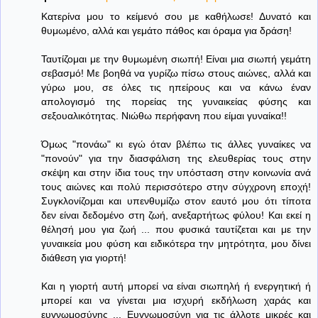
Κατερίνα μου το κείμενό σου με καθήλωσε! Δυνατό και
θυμωμένο, αλλά και γεμάτο πάθος και όραμα για δράση!
Ταυτίζομαι με την θυμωμένη σιωπή! Είναι μια σιωπή γεμάτη
σεβασμό! Με βοηθά να γυρίζω πίσω στους αιώνες, αλλά και
γύρω μου, σε όλες τις ηπείρους και να κάνω έναν
απολογισμό της πορείας της γυναικείας φύσης και
σεξουαλικότητας. Νιώθω περήφανη που είμαι γυναίκα!!
Όμως "πονάω" κι εγώ όταν βλέπω τις άλλες γυναίκες να
"πονούν" για την διασφάλιση της ελευθερίας τους στην
σκέψη και στην ίδια τους την υπόσταση στην κοινωνία ανά
τους αιώνες και πολύ περισσότερο στην σύγχρονη εποχή!
Συγκλονίζομαι και υπενθυμίζω στον εαυτό μου ότι τίποτα
δεν είναι δεδομένο στη ζωή, ανεξαρτήτως φύλου! Και εκεί η
θέλησή μου για ζωή ... που φυσικά ταυτίζεται και με την
γυναικεία μου φύση και ειδικότερα την μητρότητα, μου δίνει
διάθεση για γιορτή!
Και η γιορτή αυτή μπορεί να είναι σιωπηλή ή ενεργητική ή
μπορεί και να γίνεται μια ισχυρή εκδήλωση χαράς και
ευγνωμοσύνης ... Ευγνωμοσύνη για τις άλλοτε μικρές και