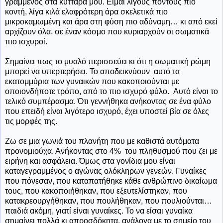
γραμμένος στα κύτταρα μου. Είμαι λίγους πόντους πιο
κοντή, λίγα κιλά ελαφρότερη άρα σκελετικά πιο
μικροκαμωμένη και άρα στη φύση πιο αδύναμη… κι από εκεί
αρχίζουν όλα, σε έναν κόσμο που κυριαρχούν οι σωματικά
πιο ισχυροί.
Σημαίνει πως το μυαλό περισσεύει κι ότι η σωματική ρώμη
μπορεί να υπερτερήσει. Το αποδεικνύουν
αυτό τα
εκατομμύρια των γυναικών που κακοποιούνται με
οποιονδήποτε τρόπο, από το πιο ισχυρό φύλο.
Αυτό είναι το
τελικό συμπέρασμα. Ότι γεννήθηκα ανήκοντας σε ένα φύλο
που επειδή είναι λιγότερο ισχυρό, έχει υποστεί βία σε όλες
τις μορφές της.
Ζω σε μια γωνιά του πλανήτη που με καθιστά αυτόματα
προνομιούχα. Ανήκοντας στο 4%
του πληθυσμού που ζει με
ειρήνη και ασφάλεια. Όμως στα γονίδια μου είναι
καταγεγραμμένος ο αγώνας ολόκληρων γενεών. Γυναίκες
που πόνεσαν, που καταπατήθηκε κάθε ανθρώπινο δικαίωμα
τους, που κακοποιήθηκαν, που εξευτελίστηκαν, που
κατακρεουργήθηκαν, που πουλήθηκαν, που πουλιούνται…
παιδιά
ακόμη,
γιατί είναι γυναίκες. Το να είσαι γυναίκα
σημαίνει πολλά κι απροσδόκητα, ανάλογα με το σημείο του