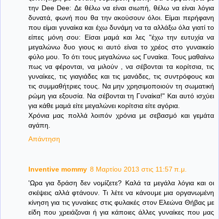
την Dee Dee: Δε θέλω να είναι σιωπή, θέλω να είναι λόγια
δυνατά, φωνή που θα την ακούσουν όλοι. Είμαι περήφανη
που είμαι γυναίκα και έχω δυνάμη να τα αλλάξω όλα γιατί το
είπες μόνη σου: Είσαι μαμά και λες "έχω την ευτυχία να
μεγαλώνω δυο γιους κι αυτό είναι το χρέος στο γυναικείο
φύλο μου. Το ότι τους μεγαλώνω ως Γυναίκα. Τους μαθαίνω
πως να φέρονται, να μιλούν , να σέβονται τα κορίτσια, τις
γυναίκες, τις γιαγιάδες και τις μανάδες, τις συντρόφους και
τις συμμαθήτριες τους. Να μην χρησιμοποιούν τη σωματική
ρώμη για εξουσία. Να σέβονται τη Γυναίκα!" Και αυτό ισχύει
για κάθε μαμά είτε μεγαλώνει κορίτσια είτε αγόρια.
Χρόνια μας πολλά λοιπόν χρόνια με σεβασμό και γεμάτα
αγάπη.
Απάντηση
Inventive mommy
8 Μαρτίου 2013 στις 11:57 π.μ.
'Ωρα για δράση δεν νομίζετε? Καλά τα μεγάλα λόγια και οι
σκέψεις αλλά φτάνουν. Τι λέτε να κάνουμε μια οργανωμένη
κίνηση για τις γυναίκες στις φυλακές στον Ελεώνα Θήβας με
είδη που χρειάζοναι ή για κάποιες άλλες γυναίκες που μας