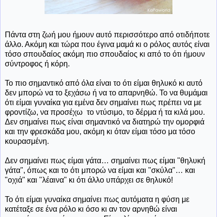
Πάντα στη ζωή μου ήμουν αυτό περισσότερο από οτιδήποτε
άλλο. Ακόμη και τώρα που έγινα μαμά κι ο ρόλος αυτός είναι
τόσο σπουδαίος ακόμη πιο σπουδαίος κι από το ότι ήμουν
σύντροφος ή κόρη.
Το πιο σημαντικό από όλα είναι το ότι είμαι θηλυκό κι αυτό
δεν μπορώ να το ξεχάσω ή να το απαρνηθώ. Το να θυμάμαι
ότι είμαι γυναίκα για εμένα δεν σημαίνει πως πρέπει να με
φροντίζω, να προσέχω
το ντύσιμο, το δέρμα ή τα κιλά μου.
Δεν σημαίνει πως είναι σημαντικό να διατηρώ την ομορφιά
και την φρεσκάδα μου, ακόμη κι όταν είμαι τόσο μα τόσο
κουρασμένη.
Δεν σημαίνει πως είμαι γάτα… σημαίνει πως είμαι "θηλυκή
γάτα", όπως και το ότι μπορώ να είμαι και "σκύλα"… και
"οχιά" και "λέαινα" κι ότι άλλο υπάρχει σε θηλυκό!
Το ότι είμαι γυναίκα σημαίνει πως αυτόματα η φύση με
κατέταξε σε ένα ρόλο κι όσο κι αν τον αρνηθώ είναι