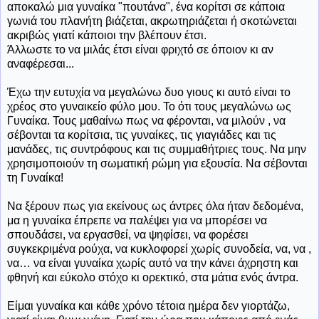
αποκαλώ μια γυναίκα "πουτάνα", ένα κορίτσι σε κάποια
γωνιά του πλανήτη βιάζεται, ακρωτηριάζεται ή σκοτώνεται
ακριβώς γιατί κάποιοι την βλέπουν έτσι.
Άλλωστε το να μιλάς έτσι είναι φριχτό σε όποιον κι αν
αναφέρεσαι...
Έχω την ευτυχία να μεγαλώνω δυο γιους κι αυτό είναι το
χρέος στο γυναικείο φύλο μου. Το ότι τους μεγαλώνω ως
Γυναίκα. Τους μαθαίνω πως να φέρονται, να μιλούν , να
σέβονται τα κορίτσια, τις γυναίκες, τις γιαγιάδες και τις
μανάδες, τις συντρόφους και τις συμμαθήτριες τους. Να μην
χρησιμοποιούν τη σωματική ρώμη για εξουσία. Να σέβονται
τη Γυναίκα!
Να ξέρουν πως για εκείνους ως άντρες όλα ήταν δεδομένα,
μα η γυναίκα έπρεπε να παλέψει για να μπορέσει να
σπουδάσει, να εργασθεί, να ψηφίσει, να φορέσει
συγκεκριμένα ρούχα, να κυκλοφορεί χωρίς συνοδεία, να, να ,
να… να είναι γυναίκα χωρίς αυτό να την κάνει άχρηστη και
φθηνή και εύκολο στόχο κι ορεκτικό, στα μάτια ενός άντρα.
Είμαι γυναίκα και κάθε χρόνο τέτοια ημέρα δεν γιορτάζω,