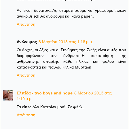
Αν ειναι δυνατον...Ας σταματησουμε να γραφουμε πλεον
ανακριβειες!! Ας ανοιξουμε και κανα paper..
Απάντηση
Ανώνυμος
8 Μαρτίου 2013 στις 1:18 μ.μ.
Οι Αρχές, οι Αξίες και οι Συνθήκες της Ζωής είναι αυτές που
διαμορφώνουν τον άνθρωπο.Η κακοποίηση της
ανθρώπινης ύπαρξης κάθε ηλικίας και φύλου είναι
καταδικαστέα και παύλα. Φιλικά Μυρτάλη
Απάντηση
Ελπίδα - two boys and hope
8 Μαρτίου 2013 στις
1:19 μ.μ.
Τα είπες όλα Κατερίνα μου!! Σε φιλώ..
Απάντηση