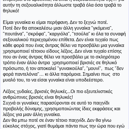
αυτήν τη σεξουαλικότητα άλλωστε τραβά όλα όσα τραβά το
θηλυκό!
Είμαι γυναίκα κι είμαι περήφανη. Δεν το ξεχνώ ποτέ.
Ποτέ δεν θα αποκαλέσω μιαν άλλη γυναίκα "γκόμενα",
"πουτάνα", "σκρόφα", "καργιόλα", "τσούλα" κι όλα τα συναφή
σεξουαλικού περιεχομένου επίθετα. Δεν είναι τυχαίο πως
κάθε φορά που ένας άντρας θέλει να προσβάλει μια γυναίκα
χρησιμοποιεί τέτοιου είδους λέξεις. Δεν είναι τυχαίο επίσης
που αν ένας άντρας θέλει να προσβάλει με το σκληρότερο
τρόπο έναν άλλο άντρα χρησιμοποιεί βρισιές σε θηλυκό
πρόσωπο, ή τον αποκαλεί "γυναικούλα", "μουνί", πως "δεν
φορά παντελόνια"… κι άλλα παρόμοια. Σημαίνει πως
στο
μυαλό του, το να είσαι γυναίκα είναι υποδεέστερο.
Λέξεις χυδαίες, βρισιές θηλυκές...Οι πιο εξευτελιστικές
ανθρώπινες βρισιές είναι θηλυκές!
Συχνά οι γυναίκες παρασύρονται σε αυτό το παιχνίδι
προβολής δύναμης, χρησιμοποιώντας ίδιες εκφράσεις και
λέξεις για μιαν άλλη γυναίκα.
Δεν θα μπω ποτέ σε έναν τέτοιο παιχνίδι. Δεν θα γίνω
εύκολος στόχος, γιατί θυμάμαι πάντα πως την ώρα που εγώ