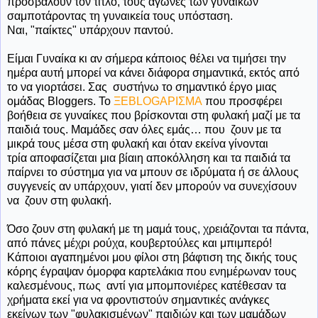
προσβάλουν τον τίτλο, τους αγώνες των γυναικών
σαμποτάροντας τη γυναικεία τους υπόσταση.
Ναι, "παίκτες" υπάρχουν παντού.
Είμαι Γυναίκα κι αν σήμερα κάποιος θέλει να τιμήσει την
ημέρα αυτή μπορεί να κάνει διάφορα σημαντικά, εκτός από
το να γιορτάσει. Σας
συστήνω
το σημαντικό έργο μιας
ομάδας Bloggers. Το
ΞΕΒLOGΑΡΙΣΜΑ
που προσφέρει
βοήθεια σε γυναίκες που βρίσκονται στη φυλακή μαζί με τα
παιδιά τους. Μαμάδες σαν όλες εμάς… που
ζουν με τα
μικρά τους μέσα στη φυλακή και όταν εκείνα γίνονται
τρία αποφασίζεται μια βίαιη αποκόλληση και τα παιδιά τα
παίρνει το σύστημα για να μπουν σε ιδρύματα ή σε άλλους
συγγενείς αν υπάρχουν, γιατί δεν μπορούν να συνεχίσουν
να
ζουν στη φυλακή.
Όσο ζουν στη φυλακή με τη μαμά τους, χρειάζονται τα πάντα,
από πάνες μέχρι ρούχα, κουβερτούλες και μπιμπερό!
Κάποιοι αγαπημένοι μου φίλοι στη βάφτιση της δικής τους
κόρης έγραψαν όμορφα καρτελάκια που ενημέρωναν τους
καλεσμένους, πως αντί για μπομπονιέρες κατέθεσαν τα
χρήματα εκεί για να φροντιστούν σημαντικές ανάγκες
εκείνων των "φυλακισμένων" παιδιών και των μαμάδων