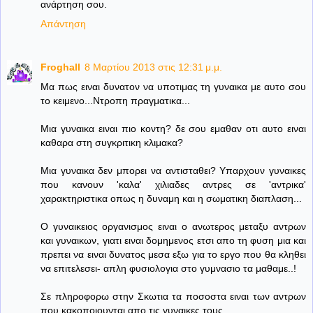
ανάρτηση σου.
Απάντηση
Froghall
8 Μαρτίου 2013 στις 12:31 μ.μ.
Μα πως ειναι δυνατον να υποτιμας τη γυναικα με αυτο σου
το κειμενο...Ντροπη πραγματικα...
Μια γυναικα ειναι πιο κοντη? δε σου εμαθαν οτι αυτο ειναι
καθαρα στη συγκριτικη κλιμακα?
Μια γυναικα δεν μπορει να αντισταθει? Υπαρχουν γυναικες
που κανουν 'καλα' χιλιαδες αντρες σε 'αντρικα'
χαρακτηριστικα οπως η δυναμη και η σωματικη διαπλαση...
Ο γυναικειος οργανισμος ειναι ο ανωτερος μεταξυ αντρων
και γυναικων, γιατι ειναι δομημενος ετσι απο τη φυση μια και
πρεπει να ειναι δυνατος μεσα εξω για το εργο που θα κληθει
να επιτελεσει- απλη φυσιολογια στο γυμνασιο τα μαθαμε..!
Σε πληροφορω στην Σκωτια τα ποσοστα ειναι των αντρων
που κακοποιουνται απο τις γυναικες τους....