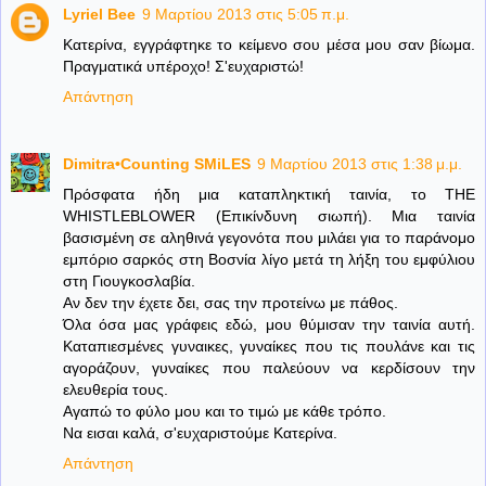
Lyriel Bee
9 Μαρτίου 2013 στις 5:05 π.μ.
Κατερίνα, εγγράφτηκε το κείμενο σου μέσα μου σαν βίωμα.
Πραγματικά υπέροχο! Σ'ευχαριστώ!
Απάντηση
Dimitra•Counting SΜiLES
9 Μαρτίου 2013 στις 1:38 μ.μ.
Πρόσφατα ήδη μια καταπληκτική ταινία, το ΤΗΕ
WHISTLEBLOWER (Επικίνδυνη σιωπή). Μια ταινία
βασισμένη σε αληθινά γεγονότα που μιλάει για το παράνομο
εμπόριο σαρκός στη Βοσνία λίγο μετά τη λήξη του εμφύλιου
στη Γιουγκοσλαβία.
Αν δεν την έχετε δει, σας την προτείνω με πάθος.
Όλα όσα μας γράφεις εδώ, μου θύμισαν την ταινία αυτή.
Καταπιεσμένες γυναικες, γυναίκες που τις πουλάνε και τις
αγοράζουν, γυναίκες που παλεύουν να κερδίσουν την
ελευθερία τους.
Αγαπώ το φύλο μου και το τιμώ με κάθε τρόπο.
Να εισαι καλά, σ'ευχαριστούμε Κατερίνα.
Απάντηση