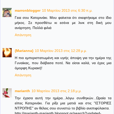
marronblogger
10 Μαρτίου 2013 στις 6:30 π.μ.
Γεια σου Κατερινάκι. Μου φαίνεται ότι σκεφτήκαμε στο ίδιο
μήκος. Σε προσθέτω κι εσένα με λινκ στη δική μου
ανάρτηση. Πολλά φιλιά
Απάντηση
{Marianna}
10 Μαρτίου 2013 στις 12:28 μ.μ.
Η πιο εμπεριστατωμένη και υγιής άποψη για την ημέρα της
Γυναίκας, που διάβασα ποτέ. Να είσαι καλά, να έχεις μια
όμορφη Κυριακή!
Απάντηση
marianth
10 Μαρτίου 2013 στις 2:18 μ.μ.
Την έχασα αυτή την ημέρα...λόγω συνθηκών...Ωραία τα
είπες Κατερινάκι. Για ρίξε μια ματιά και στις "ΙΣΤΟΡΙΕΣ
ΝΤΡΟΠΗΣ" αν θέλεις σου συνιστώ το βιβλίο ανεπιφύλακτα.
http://marianth-marianth.blogspot.gr/search?updated-