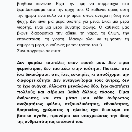
βοηθαω κανεναν. Ειχα την τιμη να συμμετεχω στο
ξεμπλοκαρισμα απο την αρχη του. Ο καθενας ομως αυτη
την ημερα ειναι καλο να την τιμαει οπως αντεχει η δικη του
ψυχη. Δεν ειναι μια μερα σιωπης για μενα. Ειναι μια μερα
γιορτης, ειναι μια μερα δυνατης φωνης. Ο καθενας μας
βιωνει διαφορετικα την αδικια, τη χαρα, τη θλιψη, την
επανασταση, τη γιορτη. Μακαρι ολοι να τιμησουν τη
σημερινη μερα, ο καθενας με τον τροπο του :)
Συνυπογραφω σε αυτο:
Δεν φοράω ταμπέλες στον εαυτό μου. Δεν είμαι
φεμινίστρια, δεν πιστεύω στην ισότητα. Πιστεύω στα
ίσα δικαιώματα, στις ίσες ευκαιρίες κι αποδέχομαι την
διαφορετικότητα. Δεν ανταγωνίζομαι τους άντρες, δεν
το έχω ανάγκη, άλλωστε μεγαλώνω δύο, έχω αγαπήσει
πολλούς και σέβομαι βαθιά άλλους τόσους. Είμαι
άνθρωπος και στα μάτια μου κάθε άνθρωπος
ανεξαρτήτως φύλου, σεξουαλικότητας, εθνικότητας,
θρησκείας, χρώματος ή ηλικίας έχει δικαίωμα σε
βασικά αγαθά, προνόμια και υποχρεώσεις την ίδιας
της ανθρωπότητας απέναντί του.