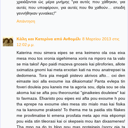
χρειάζονται ώς μέρα μνήμης "για αυτές που χάθηκαν, για
αυτές που υποφέρουν, για αυτές που θα χαθούν… επειδή
γεννήθηκαν γυναίκες!"
Απάντηση
Κάλη και Κατερίνα από Ανθομέλι
8 Μαρτίου 2013 στις
12:02 μ.μ.
Katerina mou simera eipes se ena keimeno ola osa eixa
mesa mou tos xronia sigehimena xoris na mporo na ta valo
se mia taksi! Apo paidi mazeva gnoseis kai plirofories, allote
sximatiza gnomi kai meta erxotan kati na mou anatrepsei ta
dedomena. Tora pia megali pistevo akrivos afto... oxi den
eimaste isoi alla exoume isa dikaiomata! Panta evlepa tin
foveri douleia pou kaneis me ta agoria sou, dipla sou se ola
akoma kai se afta pou theorountai "ginaikeies douleiew" kai
to favmaza. Efxaristo pou eipes esi afta pou exoume h pou
tha eprepe na exoume oles mesa sto mialo mas kai fisika
na ta kanoume prakseis! To thema me ta paidia stis filakes
me provlimatise ki emena prosfata meta apo mia ekpompi
pou eida stin tileorasi kai oi skepseis mou itan dixasmenes!
Tha mpo na do to blog pou mas proteineis (sorry gia ta