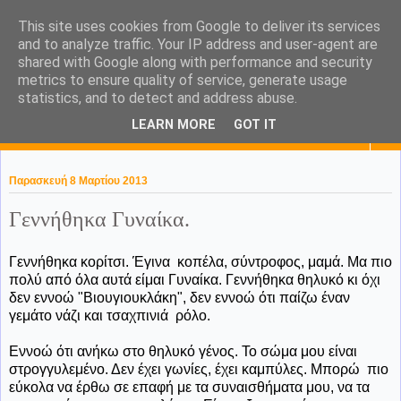
This site uses cookies from Google to deliver its services
KaPa. Me without you...tea
and to analyze traffic. Your IP address and user-agent are
shared with Google along with performance and security
without a biscuit!
metrics to ensure quality of service, generate usage
statistics, and to detect and address abuse.
LEARN MORE
GOT IT
▼
Παρασκευή 8 Μαρτίου 2013
Γεννήθηκα Γυναίκα.
Γεννήθηκα κορίτσι. Έγινα
κοπέλα, σύντροφος, μαμά. Μα πιο
πολύ από όλα αυτά είμαι Γυναίκα. Γεννήθηκα θηλυκό κι όχι
δεν εννοώ "Βιουγιουκλάκη", δεν εννοώ ότι παίζω έναν
γεμάτο νάζι και τσαχπινιά
ρόλο.
Εννοώ ότι ανήκω στο θηλυκό γένος. Το σώμα μου είναι
στρογγυλεμένο. Δεν έχει γωνίες, έχει καμπύλες. Μπορώ
πιο
εύκολα να έρθω σε επαφή με τα συναισθήματα μου, να τα