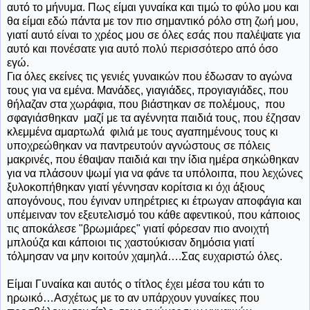
αυτό το μήνυμα. Πως είμαι γυναίκα και τιμώ το φύλο μου και
θα είμαι εδώ πάντα με τον πιο σημαντικό ρόλο στη ζωή μου,
γιατί αυτό είναι το χρέος μου σε όλες εσάς που παλέψατε για
αυτό και πονέσατε για αυτό πολύ περισσότερο από όσο
εγώ.
Για όλες εκείνες τις γενιές γυναικών που έδωσαν το αγώνα
τους για να εμένα. Μανάδες, γιαγιάδες, προγιαγιάδες, που
θήλαζαν στα χωράφια, που βιάστηκαν σε πολέμους,
που
σφαγιάσθηκαν
μαζί με τα αγέννητα παιδιά τους, που έζησαν
κλεμμένα αμαρτωλά
φιλιά με τους αγαπημένους τους κι
υποχρεώθηκαν να παντρευτούν αγνώστους σε πόλεις
μακρινές, που έθαψαν παιδιά και την ίδια ημέρα σηκώθηκαν
για να πλάσουν ψωμί για να φάνε τα υπόλοιπα, που λεχώνες
ξυλοκοπήθηκαν γιατί γέννησαν κορίτσια κι όχι άξιους
απογόνους, που έγιναν υπηρέτριες κι έτρωγαν αποφάγια και
υπέμειναν τον εξευτελισμό του κάθε αφεντικού, που κάποιος
τις αποκάλεσε "βρωμιάρες" γιατί φόρεσαν πιο ανοιχτή
μπλούζα και
κάποιοι τις χαστούκισαν δημόσια γιατί
τόλμησαν να μην
κοιτούν χαμηλά….Σας ευχαριστώ όλες.
Είμαι Γυναίκα και αυτός ο τίτλος έχει μέσα του κάτι το
ηρωικό…Ασχέτως με το αν υπάρχουν γυναίκες που