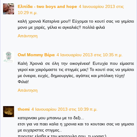
Ελπίδα - two boys and hope
4 Ιανουαρίου 2013 στις
10:29 π.μ.
καλή χρονιά Κατερίνα μου!! Εύχομαι το κουτί σας να γεμίσει
μονο με χαρές, γέλια κι αγκαλιές!! πολλά φιλιά
Απάντηση
Owl Mommy Βέρα
4 Ιανουαρίου 2013 στις 10:35 π.μ.
Καλή Χρονιά σε όλη την οικογένεια! Ευτυχία που είμαστε
γεροί και χαιρόμαστε τις στιγμές μας! Το κουτί σας να γεμίσει
με όνειρα, ευχές, δημιουργίες, αγάπες και μπόλικη τύχη!
Φιλιά!
Απάντηση
thomi
4 Ιανουαρίου 2013 στις 10:39 π.μ.
κατερινακι μου μπαινω με το δεξι...
ετσι για να παει καλα η χρονια και το κουτακι σας να γεμισει
με ευχαριστες στιγμες..
προχτες ελαβα κ την καρτουλα σου..τι ωραια:)