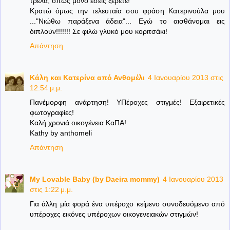
τρέλα, όπως μόνο εσείς ξέρετε!
Κρατώ όμως την τελευταία σου φράση Κατερινούλα μου
..."Νιώθω παράξενα άδεια"... Εγώ το αισθάνομαι εις
διπλούν!!!!!!! Σε φιλώ γλυκό μου κοριτσάκι!
Απάντηση
Κάλη και Κατερίνα από Ανθομέλι
4 Ιανουαρίου 2013 στις
12:54 μ.μ.
Πανέμορφη ανάρτηση! ΥΠέροχες στιγμές! Εξαιρετικές
φωτογραφίες!
Καλή χρονιά οικογένεια ΚαΠΑ!
Kathy by anthomeli
Απάντηση
My Lovable Baby (by Daeira mommy)
4 Ιανουαρίου 2013
στις 1:22 μ.μ.
Για άλλη μία φορά ένα υπέροχο κείμενο συνοδευόμενο από
υπέροχες εικόνες υπέροχων οικογενειακών στιγμών!