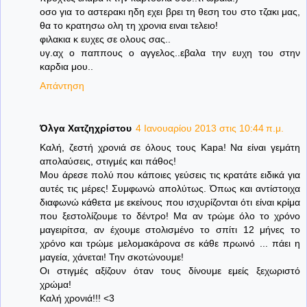
οσο για το αστερακι ηδη εχει βρει τη θεση του στο τζακι μας,
θα το κρατησω ολη τη χρονια ειναι τελειο!
φιλακια κ ευχες σε ολους σας..
υγ.αχ ο παππους ο αγγελος..εβαλα την ευχη του στην
καρδια μου..
Απάντηση
Όλγα Χατζηχρίστου
4 Ιανουαρίου 2013 στις 10:44 π.μ.
Καλή, ζεστή χρονιά σε όλους τους Kapa! Να είναι γεμάτη
απολαύσεις, στιγμές και πάθος!
Μου άρεσε πολύ που κάποιες γεύσεις τις κρατάτε ειδικά για
αυτές τις μέρες! Συμφωνώ απολύτως. Όπως και αντίστοιχα
διαφωνώ κάθετα με εκείνους που ισχυρίζονται ότι είναι κρίμα
που ξεστολίζουμε το δέντρο! Μα αν τρώμε όλο το χρόνο
μαγειρίτσα, αν έχουμε στολισμένο το σπίτι 12 μήνες το
χρόνο και τρώμε μελομακάρονα σε κάθε πρωινό ... πάει η
μαγεία, χάνεται! Την σκοτώνουμε!
Οι στιγμές αξίζουν όταν τους δίνουμε εμείς ξεχωριστό
χρώμα!
Καλή χρονιά!!! <3