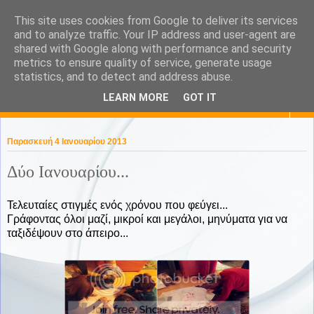
This site uses cookies from Google to deliver its services
KaPa. Me without you...tea
and to analyze traffic. Your IP address and user-agent are
shared with Google along with performance and security
without a biscuit!
metrics to ensure quality of service, generate usage
statistics, and to detect and address abuse.
LEARN MORE
GOT IT
▼
Παρασκευή 4 Ιανουαρίου 2013
Δύο Ιανουαρίου...
Τελευταίες στιγμές ενός χρόνου που φεύγει...
Γράφοντας όλοι μαζί, μικροί και μεγάλοι, μηνύματα για να
ταξιδέψουν στο άπειρο...