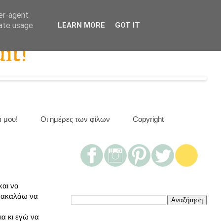
ser-agent
rate usage
LEARN MORE
GOT IT
it!
α μου!
Οι ημέρες των φίλων
Copyright
και να
αρακαλάω να
ια κι εγώ να