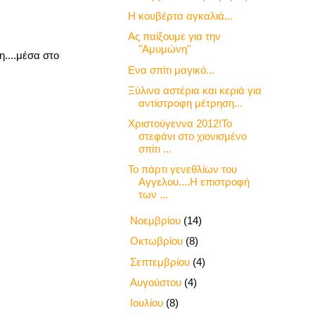
Η κουβέρτα αγκαλιά...
Ας παίξουμε για την
"Αμυμώνη"
η....μέσα στο
Ενα σπίτι μαγικό...
Ξύλινα αστέρια και κεριά για
αντίστροφη μέτρηση...
Χριστούγεννα 2012!Το
στεφάνι στο χιονισμένο
σπίτι ...
Το πάρτι γενεθλίων του
Αγγελου....Η επιστροφή
των ...
►
Νοεμβρίου
(14)
►
Οκτωβρίου
(8)
►
Σεπτεμβρίου
(4)
►
Αυγούστου
(4)
►
Ιουλίου
(8)