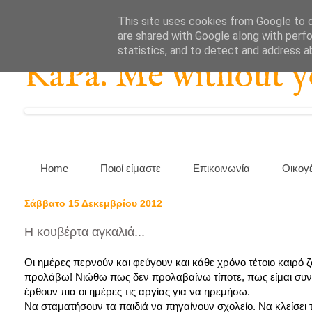
This site uses cookies from Google to de
are shared with Google along with perfo
statistics, and to detect and address a
KaPa. Me without you
Home
Ποιοί είμαστε
Επικοινωνία
Οικογ
Σάββατο 15 Δεκεμβρίου 2012
Η κουβέρτα αγκαλιά...
Οι ημέρες περνούν και φεύγουν και κάθε χρόνο τέτοιο καιρό
προλάβω! Νιώθω πως δεν προλαβαίνω τίποτε, πως είμαι συνέχ
έρθουν πια οι ημέρες τις αργίας για να ηρεμήσω.
Να σταματήσουν τα παιδιά να πηγαίνουν σχολείο. Να κλείσει το