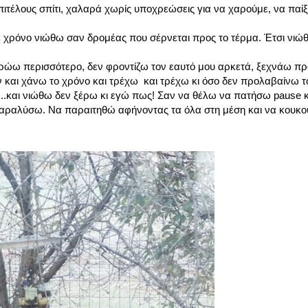
 επιτέλους σπίτι, χαλαρά χωρίς υποχρεώσεις για να χαρούμε, να παί
 χρόνο νιώθω σαν δρομέας που σέρνεται προς το τέρμα. Έτσι νιώ
 τρώω περισσότερο, δεν φροντίζω τον εαυτό μου αρκετά, ξεχνάω π
 και χάνω το χρόνο και τρέχω και τρέχω κι όσο δεν προλαβαίνω τό
υς...και νιώθω δεν ξέρω κι εγώ πως! Σαν να θέλω να πατήσω pause 
 παραλύσω. Να παραιτηθώ αφήνοντας τα όλα στη μέση και να κουκ