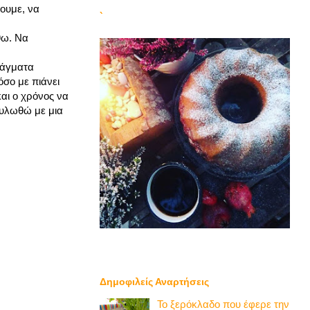
ξουμε, να
`
θω. Να
ράγματα
σο με πιάνει
και ο χρόνος να
ουλωθώ με μια
Δημοφιλείς Αναρτήσεις
Το ξερόκλαδο που έφερε την