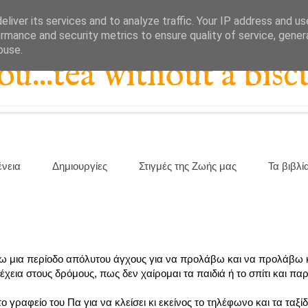
liver its services and to analyze traffic. Your IP address and u
rmance and security metrics to ensure quality of service, gene
buse.
...tea without a biscu
ένεια
Δημιουργίες
Στιγμές της Ζωής μας
Τα βιβλί
 ζω μια περίοδο απόλυτου άγχους για να προλάβω και να προλάβω 
εια στους δρόμους, πως δεν χαίρομαι τα παιδιά ή το σπίτι και π
 γραφείο του Πα για να κλείσει κι εκείνος το τηλέφωνο και τα ταξίδ