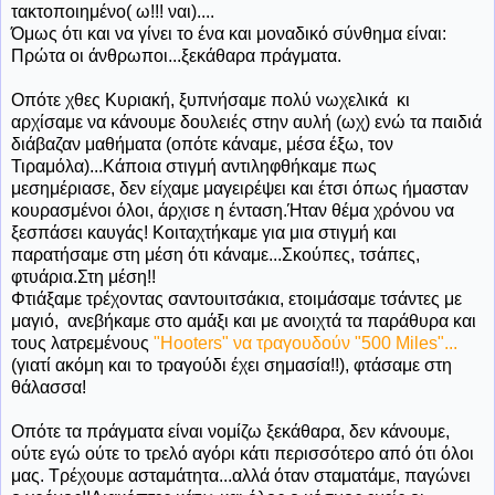
τακτοποιημένο( ω!!! ναι)....
Όμως ότι και να γίνει το ένα και μοναδικό σύνθημα είναι:
Πρώτα οι άνθρωποι...ξεκάθαρα πράγματα.
Οπότε χθες Κυριακή, ξυπνήσαμε πολύ νωχελικά κι
αρχίσαμε να κάνουμε δουλειές στην αυλή (ωχ) ενώ τα παιδιά
διάβαζαν μαθήματα (οπότε κάναμε, μέσα έξω, τον
Τιραμόλα)...Κάποια στιγμή αντιληφθήκαμε πως
μεσημέριασε, δεν είχαμε μαγειρέψει και έτσι όπως ήμασταν
κουρασμένοι όλοι, άρχισε η ένταση.Ήταν θέμα χρόνου να
ξεσπάσει καυγάς! Κοιταχτήκαμε για μια στιγμή και
παρατήσαμε στη μέση ότι κάναμε...Σκούπες, τσάπες,
φτυάρια.Στη μέση!!
Φτιάξαμε τρέχοντας σαντουιτσάκια, ετοιμάσαμε τσάντες με
μαγιό, ανεβήκαμε στο αμάξι και με ανοιχτά τα παράθυρα και
τους λατρεμένους
"Hooters" να τραγουδούν "500 Miles"...
(γιατί ακόμη και το τραγούδι έχει σημασία!!), φτάσαμε στη
θάλασσα!
Οπότε τα πράγματα είναι νομίζω ξεκάθαρα, δεν κάνουμε,
ούτε εγώ ούτε το τρελό αγόρι κάτι περισσότερο από ότι όλοι
μας. Τρέχουμε ασταμάτητα...αλλά όταν σταματάμε, παγώνει