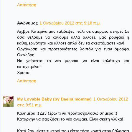
Απάντηση
Ανώνυμος
1 Οκτωβρίου 2012 στις 9:18 π.μ.
Aχ,βρε Κατερίνα,μας ταξίδεψες πάλι σε ομορφες στιγμές!Σε
όσα θελουμε να κανουμε αλλα αλλοτε, μας ρουφαει η
καθημερινότητα και αλλοτε απλά δεν τα σκεφτόμαστε καν!
Οργάνωση και προτεραιότητες λοιπόν για εναν όμορφο
Οκτώβρη!
Να χαίρεσται το νεο μωράκι ,να είναι καλότυχο και
ευτυχισμένο!
Χρυσα.
Απάντηση
My Lovable Baby (by Daeira mommy)
1 Οκτωβρίου 2012
στις 9:51 π.μ.
Καλημέρα :) Δεν ξέρω τι να πρωτοσχολιάσω σήμερα :)
Καταρχήν να σας ζήσει το νέο ανιψάκι. Είναι σκέτη γλύκα!
Κατά 2ον, είστε τυχεροί που είστε τόσο κοντά στην θάλασσα