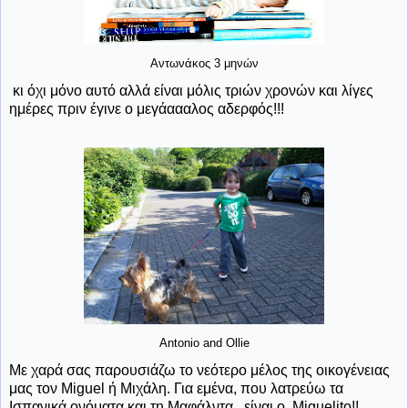
Αντωνάκος 3 μηνών
κι όχι μόνο αυτό αλλά είναι μόλις τριών χρονών και λίγες
ημέρες πριν έγινε ο μεγάαααλος αδερφός!!!
Antonio and Ollie
Με χαρά σας παρουσιάζω το νεότερο μέλος της οικογένειας
μας τον Miguel ή Μιχάλη. Για εμένα, που λατρεύω τα
Ισπανικά ονόματα και τη Μαφάλντα, είναι ο Miguelito!!