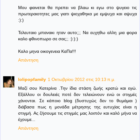
Μου φαινεται θα πρεπει να βλαω κι εγω στο ψυγειο τις
πρωτεραιοτητες μας γιατι ψιοχαθηκα με εμψυχα και αψυχα
:):)
Τελευταιο μπανακι ηταν αυτο;;; Να ευχηθω αλλη μια φορα
καλο φθινοπωρο σε σας;; :):):)
Καλο μηνα οικογενεια ΚαΠα!!!
Απάντηση
lolipopfamily
1 Οκτωβρίου 2012 στις 10:13 π.μ.
Μαζί σου Κατερίνα .Την ίδια στάση ζωής κρατώ και εγώ.
Εξάλλου οι δουλειές ποτέ δεν τελειώνουν ενώ οι στιγμές
χάνονται. Σε κάποιο blog (δυστυχώς δεν το θυμάμαι )
διάβασα πως η μονάδα μέτρησης της ευτυχίας είναι η
στιγμή. Ας ζήσουμε τις στιγμές μας λοιπόν και καλό μήνα να
έχουμε...
Απάντηση