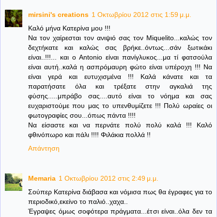
mirsini's creations
1 Οκτωβρίου 2012 στις 1:59 μ.μ.
Καλό μήνα Κατερίνα μου !!!
Να τον χαίρεσται τον ανιψιό σας τον Μiquelito...καλώς τον
δεχτήκατε και καλώς σας βρήκε..όντως...σάν ξωτικάκι
είναι..!!!... και ο Αntonio είναι πανίγλυκος...μα τί φατσούλα
είναι αυτή..καλά η ασπρόμαυρη φώτο είναι υπέροχη !!! Να
είναι γερά και ευτυχισμένα !!! Καλά κάνατε και τα
παρατήσατε όλα και τρέξατε στην αγκαλιά της
φύσης.....μπράβο σας....αυτό είναι το νόημα και σας
ευχαριστούμε που μας το υπενθυμίζετε !!! Πολύ ωραίες οι
φωτογραφίες σου...όπως πάντα !!!!
Να είσαστε και να περνάτε πολύ πολύ καλά !!! Καλό
φθινόπωρο και πάλι !!!! Φιλάκια πολλά !!
Απάντηση
Memaria
1 Οκτωβρίου 2012 στις 2:49 μ.μ.
Σούπερ Κατερίνα διάβασα και νόμισα πως θα έγραφες για το
περιοδικό,εκείνο το παλιό..χαχα..
Έγραψες όμως σοφότερα πράγματα...έτσι είναι..όλα δεν τα