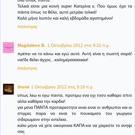
όλα όπως πάντα.
Τελικά είσαι μια κοινή super Κατερίνα ε; Που όμως έχει τα
πάντα όπως τα θέλει, αυτό μετράει τελικά!
Καλό μήνα λοιπόν και καλή εβδομάδα αγαπημένοι!
Απάντηση
Magdalene B.
1 Οκτωβρίου 2012 στις 9:15 π.μ.
πρέπει να το κάνω και εγώ αυτό. Αυτή είναι η σωστή σειρά!
ναι!δε θέλει άγχος...καλημέρααααααα!
Απάντηση
thomi
1 Οκτωβρίου 2012 στις 9:18 π.μ.
οπως λεω κι εγω παντα, προτιμω ενα οχι τοσο καθαρο σπιτι
αλλα καθάρια την καρδια!
για μενα ΠΑΝΤΑ προταιρεοτητα ειναι ειναι οι ανθρωποι και οι
στιγμες παρα να ειναι το πουκαμισο του γιωργου
σιδερωμενο στην εντελεια..
καλο μηνα να χετε οικογενεια ΚΑΠΑ και να χαιρεστε το ανηψι
σας