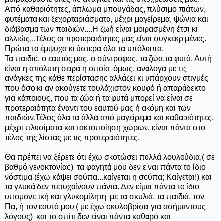
Από καθαριότητες, άπλωμα μπουγάδας, πλύσιμο πιάτων,
φυτέματα και ξεχορταριάσματα, μέχρι μαγείρεμα, ψώνια και
διάβασμα των παιδιών....Η ζωή είναι μοιρασμένη έτσι κι
αλλιώς...Τέλος οι προτεραιότητες μας είναι συγκεκριμένες.
Πρώτα τα έμψυχα κι ύστερα όλα τα υπόλοιπα.
Τα παιδιά, ο εαυτός μας, ο σύντροφος, τα ζώα,τα φυτά. Αυτή
είναι η απόλυτη σειρά η οποία όμως, ανάλογα με τις
ανάγκες της κάθε περίστασης αλλάζει κι υπάρχουν στιγμές
που όσο κι αν ακούγετε τουλάχιστον κουφό ή απαράδεκτο
για κάποιους, που τα ζώα ή τα φυτά μπορεί να είναι σε
προτεραιότητα έναντι του εαυτού μας ή ακόμη και των
παιδιών.Τέλος όλα τα άλλα από μαγείρεμα και καθαριότητες,
μέχρι πλυσίματα και τακτοποίηση χώρων, είναι πάντα στο
τέλος της λίστας με τις προτεραιότητες.
Θα πρέπει να ξέρετε ότι έχω σκοτώσει πολλά λουλούδια,( σε
βαθμό γενοκτονίας), τα φαγητά μου δεν είναι πάντα το ίδιο
νόστιμα (έχω κάψει σούπα...καίγεται η σούπα; Καίγεται!) και
τα γλυκά δεν πετυχαίνουν πάντα. Δεν είμαι πάντα το ίδιο
υπομονετική και γλυκομίλητη με τα σκυλιά, τα παιδιά, τον
Πα, ή τον εαυτό μου ( με έχω σκυλοβρίσει για ασήμαντους
λόγους) και το σπίτι δεν είναι πάντα καθαρό και