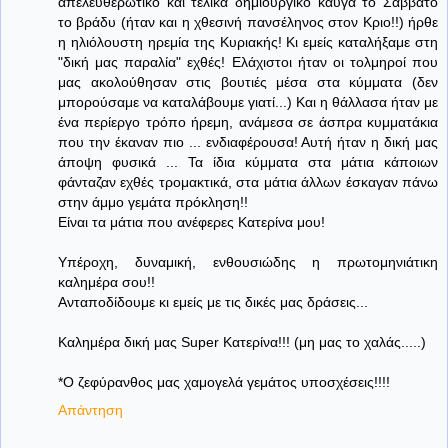
απελευθερωτικό και τελικά δημιουργικό καυγά το Σάββατο
το βράδυ (ήταν και η χθεσινή πανσέληνος στον Κριο!!) ήρθε
η ηλιόλουστη ηρεμία της Κυριακής! Κι εμείς καταλήξαμε στη
"δική μας παραλία" εχθές! Ελάχιστοι ήταν οι τολμηροί που
μας ακολούθησαν στις βουτιές μέσα στα κύμματα (δεν
μπορούσαμε να καταλάβουμε γιατί...) Και η θάλλασα ήταν με
ένα περίεργο τρόπο ήρεμη, ανάμεσα σε άσπρα κυμματάκια
που την έκαναν πιο ... ενδιαφέρουσα! Αυτή ήταν η δική μας
άποψη φυσικά ... Τα ίδια κύμματα στα μάτια κάποιων
φάνταζαν εχθές τρομακτικά, στα μάτια άλλων έσκαγαν πάνω
στην άμμο γεμάτα πρόκληση!!
Είναι τα μάτια που ανέφερες Κατερίνα μου!
Υπέροχη, δυναμική, ενθουσιώδης η πρωτομηνιάτικη
καλημέρα σου!!
Ανταποδίδουμε κι εμείς με τις δικές μας δράσεις...
Καλημέρα δική μας Super Κατερίνα!!! (μη μας το χαλάς.....)
*Ο ζεφύρανθος μας χαμογελά γεμάτος υποσχέσεις!!!!
Απάντηση