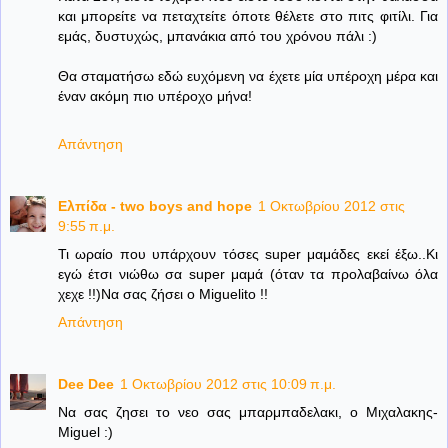
και μπορείτε να πεταχτείτε όποτε θέλετε στο πιτς φιτίλι. Για
εμάς, δυστυχώς, μπανάκια από του χρόνου πάλι :)
Θα σταματήσω εδώ ευχόμενη να έχετε μία υπέροχη μέρα και
έναν ακόμη πιο υπέροχο μήνα!
Απάντηση
Ελπίδα - two boys and hope
1 Οκτωβρίου 2012 στις
9:55 π.μ.
Τι ωραίο που υπάρχουν τόσες super μαμάδες εκεί έξω..Κι
εγώ έτσι νιώθω σα super μαμά (όταν τα προλαβαίνω όλα
χεχε !!)Να σας ζήσει ο Miguelito !!
Απάντηση
Dee Dee
1 Οκτωβρίου 2012 στις 10:09 π.μ.
Να σας ζησει το νεο σας μπαρμπαδελακι, ο Μιχαλακης-
Miguel :)