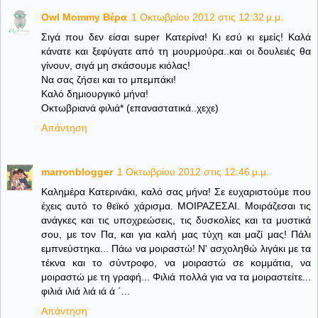
Owl Mommy Βέρα
1 Οκτωβρίου 2012 στις 12:32 μ.μ.
Σιγά που δεν είσαι super Κατερίνα! Κι εσύ κι εμείς! Καλά
κάνατε και ξεφύγατε από τη μουρμούρα..και οι δουλειές θα
γίνουν, σιγά μη σκάσουμε κιόλας!
Να σας ζήσει και το μπεμπάκι!
Καλό δημιουργικό μήνα!
Οκτωβριανά φιλιά* (επαναστατικά..χεχε)
Απάντηση
marronblogger
1 Οκτωβρίου 2012 στις 12:46 μ.μ.
Καλημέρα Κατερινάκι, καλό σας μήνα! Σε ευχαριστούμε που
έχεις αυτό το θεϊκό χάρισμα. ΜΟΙΡΑΖΕΣΑΙ. Μοιράζεσαι τις
ανάγκες και τις υποχρεώσεις, τις δυσκολίες και τα μυστικά
σου, με τον Πα, και για καλή μας τύχη και μαζί μας! Πάλι
εμπνεύστηκα... Πάω να μοιραστώ! Ν' ασχοληθώ λιγάκι με τα
τέκνα και το σύντροφο, να μοιραστώ σε κομμάτια, να
μοιραστώ με τη γραφή... Φιλιά πολλά για να τα μοιραστείτε...
φιλιά ιλιά λιά ιά ά ΄...
Απάντηση