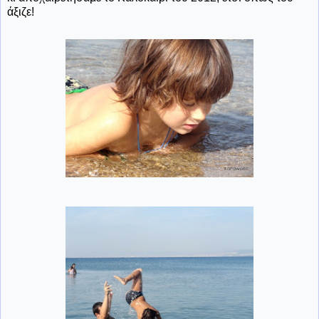
άξιζε!