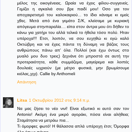
μέλος της οικογένειας. Ωραία να έχεις φίλου-συγγενείς.
Γεμίζει η αγκαλιά σου βρε παιδί μου! Οσο για τον
αποχαιρετισμό του καλοκαιριού... το ίδιο κάναμε κι εμείς
χθες. Μετά από ένα γεμάτο Σ/Κ, κλείσαμε με κυριακή
απόγευμα στηνπαραλία.... είπα στον άντρα μου ότι δήθεν το
κάνω για χατήρι του αλλά τελικά το ήθελα τόσο πολύ. Ηταν
υπέροχα!!! Ετσι, λοιπόν, να σου ευχηθώ κι εγώ καλό
Οκτώβρη και να έχεις πάντα τη δύναμη να βάζεις τους
ανθρώπους πάνω απ' όλα. Πολλοί (και έχω όντως στο
μυαλό μου δυο τρεις) ξεχνάνε ότι μπροστά σε αυτή την
προτεραιότητα, κάθε συμμάζεμα, μαγείρεμα και λοιπές
δουλειές ωχριούν (με μέτρο φυσικά, μην βρωμίσουμε
κιόλας,χιχι). Callie by Anthomeli
Απάντηση
Litsa
1 Οκτωβρίου 2012 στις 9:14 π.μ.
Να μας ζήσει το νέο νινί! Είναι εξωτικό κι αυτό σαν τον
Antonio! Ακόμη ένα μικρό αγοράκι, πόσα είναι αλήθεια;
Σταμάτησα να μετράω πια...
Τι όμορφες φωτό! Η θάλασσα απλά υπέροχη έτσι; Όμορφα