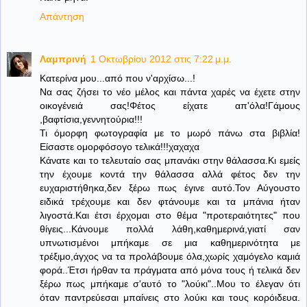
Απάντηση
Λαμπρινή
1 Οκτωβρίου 2012 στις 7:22 μ.μ.
Κατερίνα μου...από που ν'αρχίσω...!
Να σας ζήσει το νέο μέλος και πάντα χαρές να έχετε στην
οικογένειά σας!Φέτος είχατε απ'όλα!Γάμους
,βαφτίσια,γεννητούρια!!!
Τι όμορφη φωτογραφία με το μωρό πάνω στα βιβλία!
Είσαστε ομορφόσογο τελικά!!!χαχαχα
Κάνατε και το τελευταίο σας μπανάκι στην θάλασσα.Κι εμείς
την έχουμε κοντά την θάλασσα αλλά φέτος δεν την
ευχαριστήθηκα,δεν ξέρω πως έγινε αυτό.Τον Αύγουστο
ειδικά τρέχουμε και δεν φτάνουμε και τα μπάνια ήταν
λιγοστά.Και έτσι έρχομαι στο θέμα "προτεραιότητες" που
θίγεις...Κάνουμε πολλά λάθη,καθημερινά,γιατί σαν
υπνωτισμένοι μπήκαμε σε μια καθημερινότητα με
τρέξιμο,άγχος να τα προλάβουμε όλα,χωρίς χαμόγελο καμιά
φορά..Έτσι ήρθαν τα πράγματα από μόνα τους ή τελικά δεν
ξέρω πως μπήκαμε σ'αυτό το "λούκι"..Μου το έλεγαν ότι
όταν παντρεύεσαι μπαίνεις στο λούκι και τους κορόιδευα.