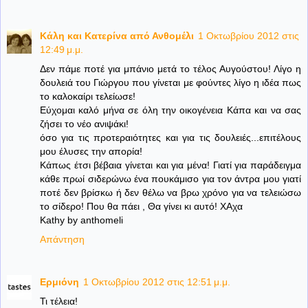
Κάλη και Κατερίνα από Ανθομέλι
1 Οκτωβρίου 2012 στις
12:49 μ.μ.
Δεν πάμε ποτέ για μπάνιο μετά το τέλος Αυγούστου! Λίγο η
δουλειά του Γιώργου που γίνεται με φούντες λίγο η ιδέα πως
το καλοκαίρι τελείωσε!
Εύχομαι καλό μήνα σε όλη την οικογένεια Κάπα και να σας
ζήσει το νέο ανιψάκι!
όσο για τις προτεραιότητες και για τις δουλειές...επιτέλους
μου έλυσες την απορία!
Κάπως έτσι βέβαια γίνεται και για μένα! Γιατί για παράδειγμα
κάθε πρωί σιδερώνω ένα πουκάμισο για τον άντρα μου γιατί
ποτέ δεν βρίσκω ή δεν θέλω να βρω χρόνο για να τελειώσω
το σίδερο! Που θα πάει , Θα γίνει κι αυτό! ΧΑχα
Kathy by anthomeli
Απάντηση
Ερμιόνη
1 Οκτωβρίου 2012 στις 12:51 μ.μ.
Τι τέλεια!