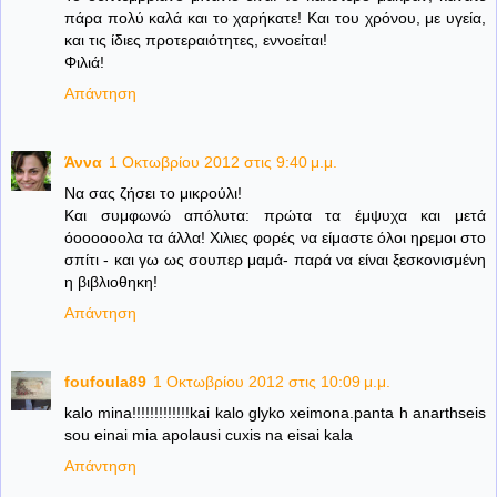
πάρα πολύ καλά και το χαρήκατε! Και του χρόνου, με υγεία,
και τις ίδιες προτεραιότητες, εννοείται!
Φιλιά!
Απάντηση
Άννα
1 Οκτωβρίου 2012 στις 9:40 μ.μ.
Να σας ζήσει το μικρούλι!
Και συμφωνώ απόλυτα: πρώτα τα έμψυχα και μετά
όοοοοοολα τα άλλα! Χιλιες φορές να είμαστε όλοι ηρεμοι στο
σπίτι - και γω ως σουπερ μαμά- παρά να είναι ξεσκονισμένη
η βιβλιοθηκη!
Απάντηση
foufoula89
1 Οκτωβρίου 2012 στις 10:09 μ.μ.
kalo mina!!!!!!!!!!!!!kai kalo glyko xeimona.panta h anarthseis
sou einai mia apolausi cuxis na eisai kala
Απάντηση