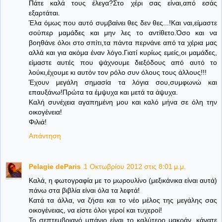
Πάτε καλά τους έλεγα?Στο χέρι σας είναι,από εσάς
εξαρτάται.
Έλα όμως που αυτό συμβαίνει θες δεν θες...!Και ναι,είμαστε
σούπερ μαμάδες και μην λες το αντίθετο.Όσο και να
βοηθάνε όλοι στο σπίτι,τα πάντα περνάνε από τα χέρια μας
αλλά και για ακόμα έναν λόγο.Γιατί κυρίως εμείς,οι μαμάδες,
είμαστε αυτές που ψάχνουμε διεξόδους από αυτό το
λούκι,έχουμε κι αυτόν τον ρόλο συν όλους τους άλλους!!!
Έχουν μεγάλη σημασία τα λόγια σου,συμφωνώ και
επαυξάνω!Πρώτα τα έμψυχα και μετά τα άψυχα.
Καλή συνέχεια αγαπημένη μου και καλό μήνα σε όλη την
οικογένεια!
Φιλιά!
Απάντηση
Pelagie deParis
1 Οκτωβρίου 2012 στις 8:01 μ.μ.
Καλά, η φωτογραφία με το μωρουλίνο (μεξικάνικα είναι αυτά)
πάνω στα βιβλία είναι όλα τα λεφτά!
Κατά τα άλλα, να ζήσει και το νέο μέλος της μεγάλης σας
οικογένειας, να είστε όλοι γεροί και τυχεροί!
Το σεπτεμβριανό μπάνιο είναι το καλύτερο μακράν, κάνατε