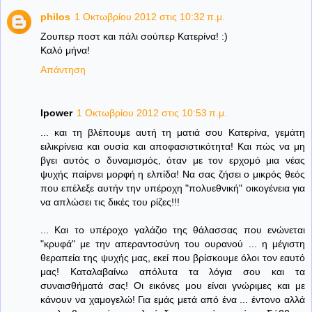
philos
1 Οκτωβρίου 2012 στις 10:32 π.μ.
Ζουπερ ποστ και πάλι σούπερ Κατερίνα! :)
Καλό μήνα!
Απάντηση
lpower
1 Οκτωβρίου 2012 στις 10:53 π.μ.
... και τη βλέπουμε αυτή τη ματιά σου Κατερίνα, γεμάτη
ειλικρίνεια και ουσία και αποφασιστικότητα! Και πώς να μη
βγει αυτός ο δυναμισμός, όταν με τον ερχομό μια νέας
ψυχής παίρνει μορφή η ελπίδα! Να σας ζήσει ο μικρός θεός
που επέλεξε αυτήν την υπέροχη "πολυεθνική" οικογένεια για
να απλώσει τις δικές του ρίζες!!!
... Και το υπέροχο γαλάζιο της θάλασσας που ενώνεται
"κρυφά" με την απεραντοσύνη του ουρανού ... η μέγιστη
θεραπεία της ψυχής μας, εκεί που βρίσκουμε όλοι τον εαυτό
μας! Καταλαβαίνω απόλυτα τα λόγια σου και τα
συναισθήματά σας! Οι εικόνες μου είναι γνώριμες και με
κάνουν να χαμογελώ! Για εμάς μετά από ένα ... έντονο αλλά