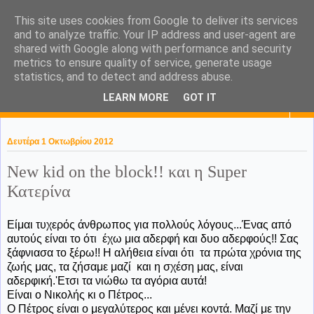
This site uses cookies from Google to deliver its services
KaPa. Me without you...tea
and to analyze traffic. Your IP address and user-agent are
shared with Google along with performance and security
without a biscuit!
metrics to ensure quality of service, generate usage
statistics, and to detect and address abuse.
LEARN MORE
GOT IT
▼
Δευτέρα 1 Οκτωβρίου 2012
New kid on the block!! και η Super
Κατερίνα
Είμαι τυχερός άνθρωπος για πολλούς λόγους...Ένας από
αυτούς είναι το ότι έχω μια αδερφή και δυο αδερφούς!! Σας
ξάφνιασα το ξέρω!! Η αλήθεια είναι ότι τα πρώτα χρόνια της
ζωής μας, τα ζήσαμε μαζί και η σχέση μας, είναι
αδερφική.'Eτσι τα νιώθω τα αγόρια αυτά!
Είναι ο Νικολής κι ο Πέτρος...
Ο Πέτρος είναι ο μεγαλύτερος και μένει κοντά. Μαζί με την