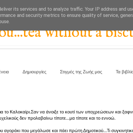
liver its services and to analyze traffic. Your IP address and u
rmance and security metrics to ensure quality of service, gene
buse.
...tea without a biscu
ένεια
Δημιουργίες
Στιγμές της Ζωής μας
Τα βιβλί
τό για το Καλοκαίρι.Σαν να άνοιξε το κουτί των υποχρεώσεων και ξα
ελικούς δεν προλαβαίνω τίποτε...μα τίποτε και το εννοώ.
υ αγοράκι που μεγάλωσε και πάει πρώτη Δημοτικού...Τι συγκινητικ