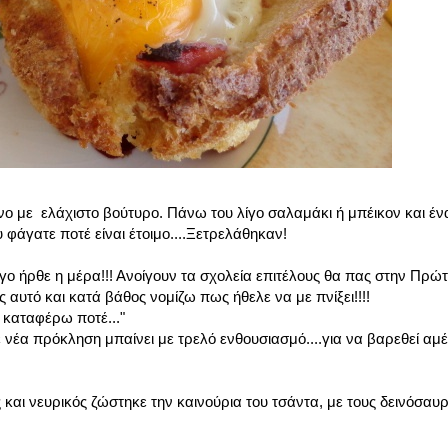
νο με ελάχιστο βούτυρο. Πάνω του λίγο σαλαμάκι ή μπέικον και έν
 φάγατε ποτέ είναι έτοιμο....Ξετρελάθηκαν!
ήρθε η μέρα!!! Ανοίγουν τα σχολεία επιτέλους θα πας στην Πρώτη
ς αυτό και κατά βάθος νομίζω πως ήθελε να με πνίξει!!!!
 καταφέρω ποτέ..."
ε νέα πρόκληση μπαίνει με τρελό ενθουσιασμό....για να βαρεθεί αμ
και νευρικός ζώστηκε την καινούρια του τσάντα, με τους δεινόσαυ