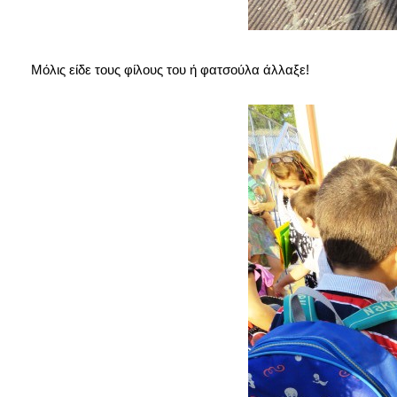
Μόλις είδε τους φίλους του ή φατσούλα άλλαξε!