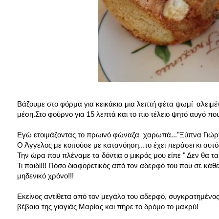
Βάζουμε στο φόρμα για κεικάκια μια λεπτή φέτα ψωμί αλειμέ
μέση.Στο φούρνο για 15 λεπτά και το πιο τέλειο ψητό αυγό που
Εγώ ετοιμάζοντας το πρωινό φώναζα χαρωπά..."Ξύπνα Γιώργο 
Ο Άγγελος με κοιτούσε με κατανόηση...το έχει περάσει κι αυτό
Την ώρα που πλέναμε τα δόντια ο μικρός μου είπε " Δεν θα τα
Τι παιδί!!! Πόσο διαφορετικός από τον αδερφό του που σε κάθ
μηδενικό χρόνο!!!
Εκείνος αντίθετα από τον μεγάλο του αδερφό, συγκρατημένος 
βέβαια της γιαγιάς Μαρίας και πήρε το δρόμο το μακρύ!