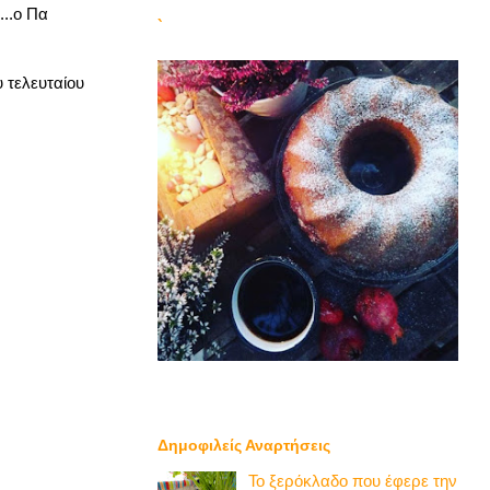
...ο Πα
`
 τελευταίου
Δημοφιλείς Αναρτήσεις
Το ξερόκλαδο που έφερε την