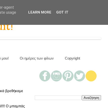
ser-agent
rate usage
LEARN MORE
GOT IT
it!
α μου!
Οι ημέρες των φίλων
Copyright
φνικά βρεθήκαμε
ό!!!! Ο μπαμπάς