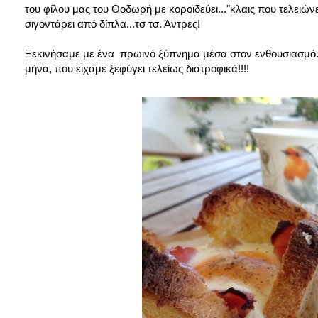
του φίλου μας του Θοδωρή με κοροϊδεύει..."κλαις που τελειώνει,
σιγοντάρει από δίπλα...τσ τσ. Άντρες!
Ξεκινήσαμε με ένα πρωινό ξύπνημα μέσα στον ενθουσιασμό. Ετ
μήνα, που είχαμε ξεφύγει τελείως διατροφικά!!!!