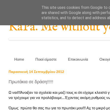
This site uses cookies from Google to de
are shared with Google along with perfo
statistics, and to detect and address a
KaPa. Me without you
Home
Ποιοί είμαστε
Επικοινωνία
Οικογ
Παρασκευή 14 Σεπτεμβρίου 2012
Πρωτάκια σε δράση!!!!!
Ω ναι!!!Άνοιξαν τα σχολεία και μαζί τους κι ότι είχαμε κλεισ
να τρέχουμε για να προλάβουμε...Έχοντας ακόμη ρυθμούς νωχ
Όμως πρώτα θα σας πω για το πρωτάκι μου!!! Αχ το μικρό μο