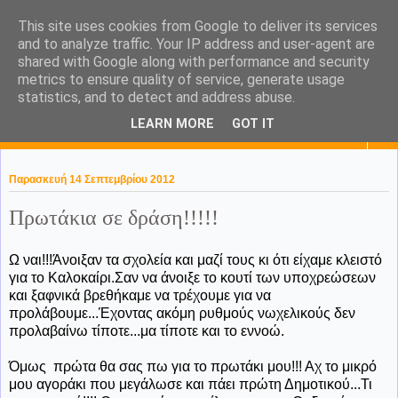
This site uses cookies from Google to deliver its services
KaPa. Me without you...tea
and to analyze traffic. Your IP address and user-agent are
shared with Google along with performance and security
without a biscuit!
metrics to ensure quality of service, generate usage
statistics, and to detect and address abuse.
LEARN MORE
GOT IT
▼
Παρασκευή 14 Σεπτεμβρίου 2012
Πρωτάκια σε δράση!!!!!
Ω ναι!!!Άνοιξαν τα σχολεία και μαζί τους κι ότι είχαμε κλειστό
για το Καλοκαίρι.Σαν να άνοιξε το κουτί των υποχρεώσεων
και ξαφνικά βρεθήκαμε να τρέχουμε για να
προλάβουμε...Έχοντας ακόμη ρυθμούς νωχελικούς δεν
προλαβαίνω τίποτε...μα τίποτε και το εννοώ.
Όμως πρώτα θα σας πω για το πρωτάκι μου!!! Αχ το μικρό
μου αγοράκι που μεγάλωσε και πάει πρώτη Δημοτικού...Τι