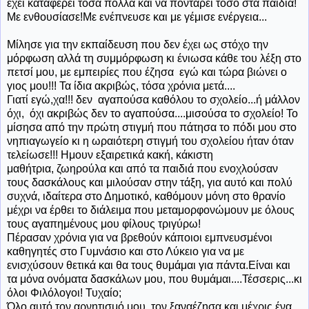
έχει καταφέρει τόσα πολλά και να ποντάρει τόσο στα παιδιά!
Με ενθουσίασε!Με ενέπνευσε και με γέμισε ενέργεια...
Μίλησε για την εκπαίδευση που δεν έχει ως στόχο την
μόρφωση αλλά τη συμμόρφωση κι ένιωσα κάθε του λέξη στο
πετσί μου, με εμπειρίες που έζησα εγώ και τώρα βιώνει ο
γιος μου!!! Τα ίδια ακριβώς, τόσα χρόνια μετά....
Γιατί εγώ,χα!!! δεν αγαπούσα καθόλου το σχολείο...ή μάλλον
όχι, όχι ακριβώς δεν το αγαπούσα....μισούσα το σχολείο! Το
μίσησα από την πρώτη στιγμή που πάτησα το πόδι μου στο
νηπιαγωγείο κι η ωραιότερη στιγμή του σχολείου ήταν όταν
τελείωσε!!! Ημουν εξαιρετικά κακή, κάκιστη
μαθήτρια, ζωηρούλα και από τα παιδιά που ενοχλούσαν
τους δασκάλους και μιλούσαν στην τάξη, για αυτό και πολύ
συχνά, ιδαίτερα στο Δημοτικό, καθόμουν μόνη στο θρανίο
μέχρι να έρθει το διάλειμα που μεταμορφονώμουν με όλους
τους αγαπημένους μου φίλους τριγύρω!
Πέρασαν χρόνια για να βρεθούν κάποιοι εμπνευσμένοι
καθηγητές στο Γυμνάσιο και στο Λύκειο για να με
ενισχύσουν θετικά και θα τους θυμάμαι για πάντα.Είναι και
τα μόνα ονόματα δασκάλων μου, που θυμάμαι....Τέσσερις...κι
όλοι Φιλόλογοι! Τυχαίο;
Όλο αυτό τον αρνητισμό μου, τον ξαναέζησα και μέχρις ένα