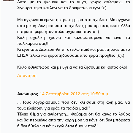
Αυτο με το ψωμακι και το αυγο, χωρις σαλαμακι, το
λιγουρευτηκα και λεω να το δοκιμασω κι εγω :):)
Με αγχωνει κι εμενα η πρωτη μερα στο σχολειο. Με αγχωνε
απο μικρη. Δεν μισουσα το σχολειο, μου αρεσε αρκετα. Αλλα
η πρωτη μερα ηταν πολυ αγχωτικη παντα :)
Καλη σχολικη χρονια και καλοφωτισμενα να ειναι τα
παλικαρακι σας!!!
Κι εγω απο Δευτερα θα τη στειλω παιδικο, μας πηρανε με το
ΕΠΣΑ τελικα και χοροπηδουσαμε απο χαρα προχθες :):):)
Καλο φθινοπωρο και με υγεια να τα ζησουμε και φετος ολα!
Απάντηση
Ανώνυμος
14 Σεπτεμβρίου 2012 στις 10:50 π.μ.
..."Τους λογαριασμούς που δεν κλείσαμε στη ζωή μας, θα
τους κλείσουν για εμάς τα παιδιά μας!!"
Τέλειο θέμα για ανάρτηση....Φοβάμαι ότι θα κάνω το λάθος
και θα περιμένω από την κόρη μου να κάνει ότι δεν μπόρεσα
ή δεν ήθελα να κάνω εγώ όταν ήμουν παιδί...