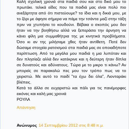
Καλή σχολική χρονιά στα παιδιά σου και στο δικό μου το
πρωτάκι. τελικά είδες που τα παιδιά μας είναι πολύ πιο
ανεξάρτητα από ότι πιστεύουμε? τα ίδια και η δικιά μου, με
το ζόρι με άφησε σήμερα να πάμε την τσάντα μαζί στην τάξη
πριν να χτυπήσει το κουδούνι. Βέβαια ο σκοπός μου δεν
ήταν να την βοηθήσω αλλά να ξεπεράσει την άρνηση να
κάνει φίλη μια συμμαθήτρια της με κινητικά προβλήματα.
Όσο κι αν της μιλήσαμε χθες ήταν αντίθετη. Ποτέ δεν
δώσαμε στοιχεία ρατσισμού στα παιδιά μας σε οποιαδήποτε
περίπτωση. Από τα μεγάλα μου παιδιά η μια λυπόταν και
δεν πλησίαζε αλλά δεν κατέκρινε και η δεύτερη ήταν δίπλα
σε δυνατούς και αδύνατους. Τώρα με το μικρο τι κάνω? Αν
μπορείς σε παρακαλώ πες μου τον τρόπο πως να το
χειριστώ. Με αυτό το παιδί "τα έχω δει όλα", Λιονταράκι
βλέπεις.
Κατά τα άλλα σε ευχαριστώ και πάλι για τις πανέμορφες
εικόνες και καλή μας χρονιά
ΡΟΥΛΑ
Απάντηση
Ανώνυμος
14 Σεπτεμβρίου 2012 στις 8:48 π.μ.