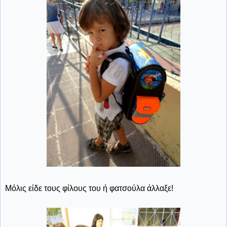
Μόλις είδε τους φίλους του ή φατσούλα άλλαξε!