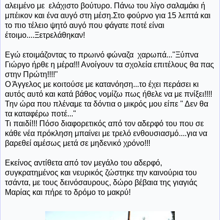
αλειμένο με ελάχιστο βούτυρο. Πάνω του λίγο σαλαμάκι ή
μπέικον και ένα αυγό στη μέση.Στο φούρνο για 15 λεπτά και
το πιο τέλειο ψητό αυγό που φάγατε ποτέ είναι
έτοιμο....Ξετρελάθηκαν!
Εγώ ετοιμάζοντας το πρωινό φώναζα χαρωπά..."Ξύπνα
Γιώργο ήρθε η μέρα!!! Ανοίγουν τα σχολεία επιτέλους θα πας
στην Πρώτη!!!!"
Ο Άγγελος με κοιτούσε με κατανόηση...το έχει περάσει κι
αυτός αυτό και κατά βάθος νομίζω πως ήθελε να με πνίξει!!!!
Την ώρα που πλέναμε τα δόντια ο μικρός μου είπε " Δεν θα
τα καταφέρω ποτέ..."
Τι παιδί!!! Πόσο διαφορετικός από τον αδερφό του που σε
κάθε νέα πρόκληση μπαίνει με τρελό ενθουσιασμό....για να
βαρεθεί αμέσως μετά σε μηδενικό χρόνο!!!
Εκείνος αντίθετα από τον μεγάλο του αδερφό,
συγκρατημένος και νευρικός ζώστηκε την καινούρια του
τσάντα, με τους δεινόσαυρους, δώρο βέβαια της γιαγιάς
Μαρίας και πήρε το δρόμο το μακρύ!