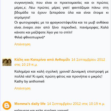
συγκινητικές που είναι οι προετοιμασίες και οι πρώτες
μέρες,ε; Λέω πρώτες μέρες γιατί φαντάζομαι πάνω στη
βδομάδα τα έχουν ξεπεράσει όλα και είναι έτοιμα κι
ατρόμητα!
Οι φωτογραφίες με τα φραγκοστάφυλλα και τα μωβ ανθάκια
είναι..όνειρο..σαν από ξένο περιοδικό, πανέμορφες..Καλά
κάνατε και μαζέψατε λίγα για το σπίτι!
Φιλιά φθινοπωρινά*
Απάντηση
Κάλη και Κατερίνα από Ανθομέλι
14 Σεπτεμβρίου 2012
στις 10:19 π.μ.
Καλημέρα και καλή σχολική χρονιά! Δυναμική επιστροφή με
πολλά νέα! Κι εμείς πρώτη φέτος και προνήπια ο μικρός!
Kathy by anthomeli
Απάντηση
Momma's daily life
14 Σεπτεμβρίου 2012 στις 10:19 π.μ.
καλημερα και καλη σχολικη χρονια!