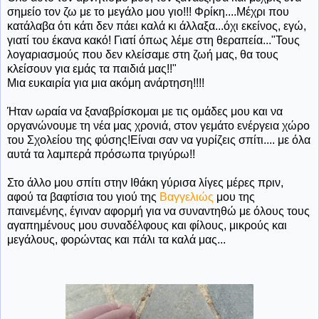
σημείο τον ζω με το μεγάλο μου γιο!!! Φρίκη....Μέχρι που
κατάλαβα ότι κάτι δεν πάει καλά κι άλλαξα...όχι εκείνος, εγώ,
γιατί του έκανα κακό! Γιατί όπως λέμε στη θεραπεία..."Τους
λογαριασμούς που δεν κλείσαμε στη ζωή μας, θα τους
κλείσουν για εμάς τα παιδιά μας!!"
Μια ευκαιρία για μια ακόμη ανάρτηση!!!!
Ήταν ωραία να ξαναβρίσκομαι με τις ομάδες μου και να
οργανώνουμε τη νέα μας χρονιά, στον γεμάτο ενέργεια χώρο
του Σχολείου της φύσης!Είναι σαν να γυρίζεις σπίτι.... με όλα
αυτά τα λαμπερά πρόσωπα τριγύρω!!
Στο άλλο μου σπίτι στην Ιθάκη γύρισα λίγες μέρες πριν,
αφού τα βαφτίσια του γιού της
Βαγγελιώς
μου της
παινεμένης, έγιναν αφορμή για να συναντηθώ με όλους τους
αγαπημένους μου συναδέλφους και φίλους, μικρούς και
μεγάλους, φορώντας και πάλι τα καλά μας...