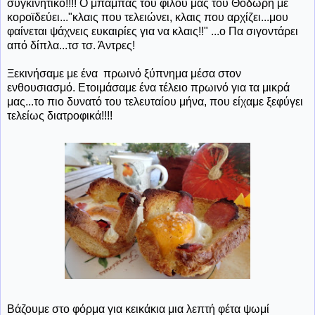
συγκινητικό!!!! Ο μπαμπάς του φίλου μας του Θοδωρή με
κοροϊδεύει..."κλαις που τελειώνει, κλαις που αρχίζει...μου
φαίνεται ψάχνεις ευκαιρίες για να κλαις!!" ...ο Πα σιγοντάρει
από δίπλα...τσ τσ. Άντρες!
Ξεκινήσαμε με ένα πρωινό ξύπνημα μέσα στον
ενθουσιασμό. Ετοιμάσαμε ένα τέλειο πρωινό για τα μικρά
μας...το πιο δυνατό του τελευταίου μήνα, που είχαμε ξεφύγει
τελείως διατροφικά!!!!
Βάζουμε στο φόρμα για κεικάκια μια λεπτή φέτα ψωμί