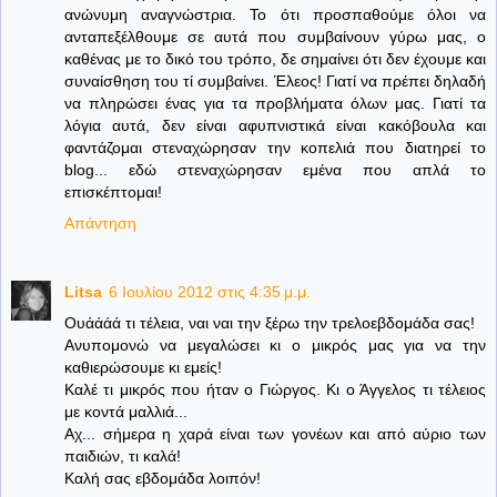
ανώνυμη αναγνώστρια. Το ότι προσπαθούμε όλοι να
ανταπεξέλθουμε σε αυτά που συμβαίνουν γύρω μας, ο
καθένας με το δικό του τρόπο, δε σημαίνει ότι δεν έχουμε και
συναίσθηση του τί συμβαίνει. Έλεος! Γιατί να πρέπει δηλαδή
να πληρώσει ένας για τα προβλήματα όλων μας. Γιατί τα
λόγια αυτά, δεν είναι αφυπνιστικά είναι κακόβουλα και
φαντάζομαι στεναχώρησαν την κοπελιά που διατηρεί το
blog... εδώ στεναχώρησαν εμένα που απλά το
επισκέπτομαι!
Απάντηση
Litsa
6 Ιουλίου 2012 στις 4:35 μ.μ.
Ουάάάά τι τέλεια, ναι ναι την ξέρω την τρελοεβδομάδα σας!
Ανυπομονώ να μεγαλώσει κι ο μικρός μας για να την
καθιερώσουμε κι εμείς!
Καλέ τι μικρός που ήταν ο Γιώργος. Κι ο Άγγελος τι τέλειος
με κοντά μαλλιά...
Αχ... σήμερα η χαρά είναι των γονέων και από αύριο των
παιδιών, τι καλά!
Καλή σας εβδομάδα λοιπόν!