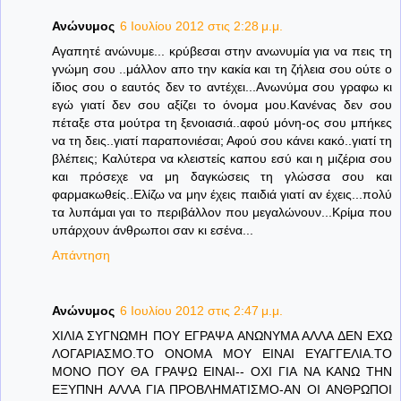
Ανώνυμος
6 Ιουλίου 2012 στις 2:28 μ.μ.
Αγαπητέ ανώνυμε... κρύβεσαι στην ανωνυμία για να πεις τη
γνώμη σου ..μάλλον απο την κακία και τη ζήλεια σου ούτε ο
ίδιος σου ο εαυτός δεν το αντέχει...Ανωνύμα σου γραφω κι
εγώ γιατί δεν σου αξίζει το όνομα μου.Κανένας δεν σου
πέταξε στα μούτρα τη ξενοιασιά..αφού μόνη-ος σου μπήκες
να τη δεις..γιατί παραπονιέσαι; Αφού σου κάνει κακό..γιατί τη
βλέπεις; Καλύτερα να κλειστείς καπου εσύ και η μιζέρια σου
και πρόσεχε να μη δαγκώσεις τη γλώσσα σου και
φαρμακωθείς..Ελίζω να μην έχεις παιδιά γιατί αν έχεις...πολύ
τα λυπάμαι γαι το περιβάλλον που μεγαλώνουν...Κρίμα που
υπάρχουν άνθρωποι σαν κι εσένα...
Απάντηση
Ανώνυμος
6 Ιουλίου 2012 στις 2:47 μ.μ.
ΧΙΛΙΑ ΣΥΓΝΩΜΗ ΠΟΥ ΕΓΡΑΨΑ ΑΝΩΝΥΜΑ ΑΛΛΑ ΔΕΝ ΕΧΩ
ΛΟΓΑΡΙΑΣΜΟ.ΤΟ ΟΝΟΜΑ ΜΟΥ ΕΙΝΑΙ ΕΥΑΓΓΕΛΙΑ.ΤΟ
ΜΟΝΟ ΠΟΥ ΘΑ ΓΡΑΨΩ ΕΙΝΑΙ-- ΟΧΙ ΓΙΑ ΝΑ ΚΑΝΩ ΤΗΝ
ΕΞΥΠΝΗ ΑΛΛΑ ΓΙΑ ΠΡΟΒΛΗΜΑΤΙΣΜΟ-ΑΝ ΟΙ ΑΝΘΡΩΠΟΙ