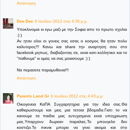
Απάντηση
Dee Dee
6 Ιουλίου 2012 στις 4:35 μ.μ.
Υποκλινομαι κι εγω μαζι με την Σοφια απο το πρωτο σχολιο
:):)
Αν ηταν ολοι οι γονεις σας εσας ο κοσμος θα ηταν πολυ
καλυτερος!!! Κανω και share την αναρτηση σου στο
facebook μηπως, διαβαζοντας σε, ειναι κατι κολλητικο και το
"παθουμε" κι εμεις να σας μοιασουμε :):)
Να περασετε παραμυθενια!!!
Απάντηση
Parents Land Gr
6 Ιουλίου 2012 στις 4:43 μ.μ.
Οικογενεια ΚαΠΑ Συγχαρητηρια για την ιδεα σας.Θα
καθιερωσουμε και μεις μια τετοια βδομαδα.Γιατι το να
κανουμε τα παιδια μας ευτυχισμενα ειναι υποχρεωση
μας.Υπαρχουν δωρεαν παραλιες.Το μπουγελο δεν
κοστιζει.Το πικνικ μπορει να γινει ακομα και στο