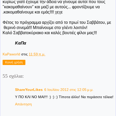
κυρίως γιατί έχουμε την άδεια να γίνουμε αυτοί που τους
"κακομαθαίνουν" και μαζί με αυτούς... φροντίζουμε να
.κακομαθαίνουμε και εμάς!!!! χεχε
Φέτος το πρόγραμμα αρχίζει από το πρωί του Σαββάτου, με
θερινό σινεμά!!! Μπαίνουμε στο γλέντι λοιπόν!
Καλό Σαββατοκύριακο και καλές βουτιές φίλοι μας!!!
ΚαΠα
KaPaworld
στις
11:59 π.μ.
Κοινή χρήση
55 σχόλια:
ShareYourLikes
6 Ιουλίου 2012 στις 12:05 μ.μ.
Υ ΠΟ ΚΛΙ ΝΟ ΜΑΙ!!! :) :) :) Τίποτα άλλο! Να περάσετε τέλεια!
Απάντηση