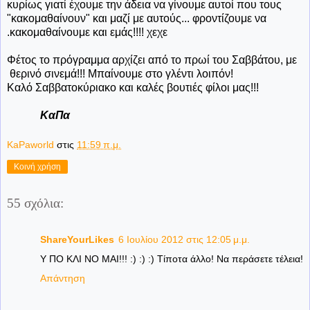
κυρίως γιατί έχουμε την άδεια να γίνουμε αυτοί που τους
"κακομαθαίνουν" και μαζί με αυτούς... φροντίζουμε να
.κακομαθαίνουμε και εμάς!!!! χεχε
Φέτος το πρόγραμμα αρχίζει από το πρωί του Σαββάτου, με
θερινό σινεμά!!! Μπαίνουμε στο γλέντι λοιπόν!
Καλό Σαββατοκύριακο και καλές βουτιές φίλοι μας!!!
ΚαΠα
KaPaworld
στις
11:59 π.μ.
Κοινή χρήση
55 σχόλια:
ShareYourLikes
6 Ιουλίου 2012 στις 12:05 μ.μ.
Υ ΠΟ ΚΛΙ ΝΟ ΜΑΙ!!! :) :) :) Τίποτα άλλο! Να περάσετε τέλεια!
Απάντηση