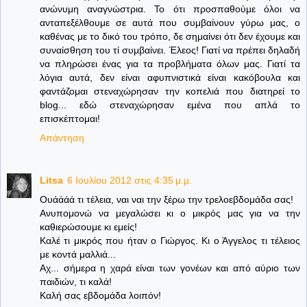
ανώνυμη αναγνώστρια. Το ότι προσπαθούμε όλοι να
ανταπεξέλθουμε σε αυτά που συμβαίνουν γύρω μας, ο
καθένας με το δικό του τρόπο, δε σημαίνει ότι δεν έχουμε και
συναίσθηση του τί συμβαίνει. Έλεος! Γιατί να πρέπει δηλαδή
να πληρώσει ένας για τα προβλήματα όλων μας. Γιατί τα
λόγια αυτά, δεν είναι αφυπνιστικά είναι κακόβουλα και
φαντάζομαι στεναχώρησαν την κοπελιά που διατηρεί το
blog... εδώ στεναχώρησαν εμένα που απλά το
επισκέπτομαι!
Απάντηση
Litsa
6 Ιουλίου 2012 στις 4:35 μ.μ.
Ουάάάά τι τέλεια, ναι ναι την ξέρω την τρελοεβδομάδα σας!
Ανυπομονώ να μεγαλώσει κι ο μικρός μας για να την
καθιερώσουμε κι εμείς!
Καλέ τι μικρός που ήταν ο Γιώργος. Κι ο Άγγελος τι τέλειος
με κοντά μαλλιά...
Αχ... σήμερα η χαρά είναι των γονέων και από αύριο των
παιδιών, τι καλά!
Καλή σας εβδομάδα λοιπόν!