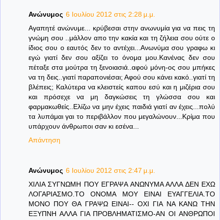
Ανώνυμος
6 Ιουλίου 2012 στις 2:28 μ.μ.
Αγαπητέ ανώνυμε... κρύβεσαι στην ανωνυμία για να πεις τη
γνώμη σου ..μάλλον απο την κακία και τη ζήλεια σου ούτε ο
ίδιος σου ο εαυτός δεν το αντέχει...Ανωνύμα σου γραφω κι
εγώ γιατί δεν σου αξίζει το όνομα μου.Κανένας δεν σου
πέταξε στα μούτρα τη ξενοιασιά..αφού μόνη-ος σου μπήκες
να τη δεις..γιατί παραπονιέσαι; Αφού σου κάνει κακό..γιατί τη
βλέπεις; Καλύτερα να κλειστείς καπου εσύ και η μιζέρια σου
και πρόσεχε να μη δαγκώσεις τη γλώσσα σου και
φαρμακωθείς..Ελίζω να μην έχεις παιδιά γιατί αν έχεις...πολύ
τα λυπάμαι γαι το περιβάλλον που μεγαλώνουν...Κρίμα που
υπάρχουν άνθρωποι σαν κι εσένα...
Απάντηση
Ανώνυμος
6 Ιουλίου 2012 στις 2:47 μ.μ.
ΧΙΛΙΑ ΣΥΓΝΩΜΗ ΠΟΥ ΕΓΡΑΨΑ ΑΝΩΝΥΜΑ ΑΛΛΑ ΔΕΝ ΕΧΩ
ΛΟΓΑΡΙΑΣΜΟ.ΤΟ ΟΝΟΜΑ ΜΟΥ ΕΙΝΑΙ ΕΥΑΓΓΕΛΙΑ.ΤΟ
ΜΟΝΟ ΠΟΥ ΘΑ ΓΡΑΨΩ ΕΙΝΑΙ-- ΟΧΙ ΓΙΑ ΝΑ ΚΑΝΩ ΤΗΝ
ΕΞΥΠΝΗ ΑΛΛΑ ΓΙΑ ΠΡΟΒΛΗΜΑΤΙΣΜΟ-ΑΝ ΟΙ ΑΝΘΡΩΠΟΙ