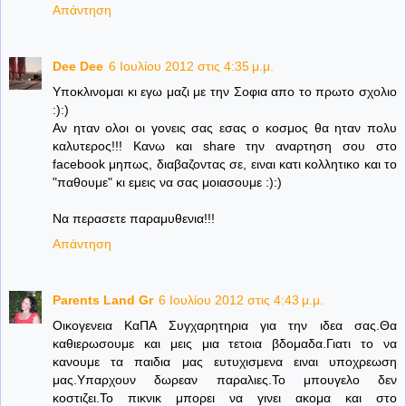
Απάντηση
Dee Dee
6 Ιουλίου 2012 στις 4:35 μ.μ.
Υποκλινομαι κι εγω μαζι με την Σοφια απο το πρωτο σχολιο
:):)
Αν ηταν ολοι οι γονεις σας εσας ο κοσμος θα ηταν πολυ
καλυτερος!!! Κανω και share την αναρτηση σου στο
facebook μηπως, διαβαζοντας σε, ειναι κατι κολλητικο και το
"παθουμε" κι εμεις να σας μοιασουμε :):)
Να περασετε παραμυθενια!!!
Απάντηση
Parents Land Gr
6 Ιουλίου 2012 στις 4:43 μ.μ.
Οικογενεια ΚαΠΑ Συγχαρητηρια για την ιδεα σας.Θα
καθιερωσουμε και μεις μια τετοια βδομαδα.Γιατι το να
κανουμε τα παιδια μας ευτυχισμενα ειναι υποχρεωση
μας.Υπαρχουν δωρεαν παραλιες.Το μπουγελο δεν
κοστιζει.Το πικνικ μπορει να γινει ακομα και στο