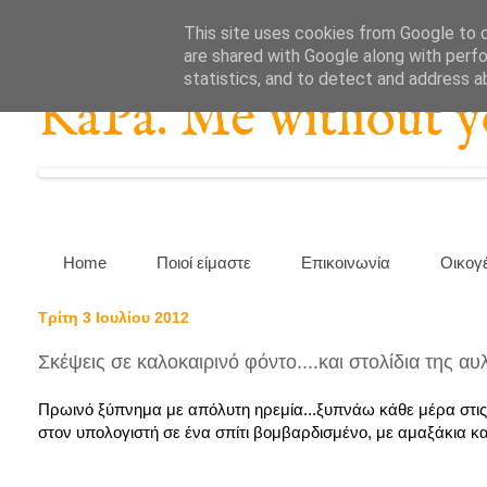
This site uses cookies from Google to de
are shared with Google along with perfo
statistics, and to detect and address a
KaPa. Me without you
Home
Ποιοί είμαστε
Επικοινωνία
Οικογ
Τρίτη 3 Ιουλίου 2012
Σκέψεις σε καλοκαιρινό φόντο....και στολίδια της αυ
Πρωινό ξύπνημα με απόλυτη ηρεμία...ξυπνάω κάθε μέρα στις
στον υπολογιστή σε ένα σπίτι βομβαρδισμένο, με αμαξάκια και