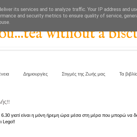
liver its services and to analyze traffic. Your IP address and u
rmance and security metrics to ensure quality of service, gene
buse.
...tea without a biscu
ένεια
Δημιουργίες
Στιγμές της Ζωής μας
Τα βιβλί
λής!!
 6.30 γιατί είναι η μόνη ήρεμη ώρα μέσα στη μέρα που μπορώ να 
 Lego!!