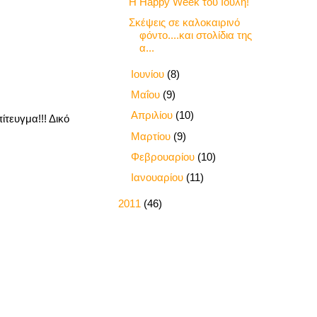
Η Happy Week του Ιούλη!
Σκέψεις σε καλοκαιρινό
φόντο....και στολίδια της
α...
►
Ιουνίου
(8)
►
Μαΐου
(9)
►
Απριλίου
(10)
τευγμα!!! Δικό
►
Μαρτίου
(9)
►
Φεβρουαρίου
(10)
►
Ιανουαρίου
(11)
►
2011
(46)