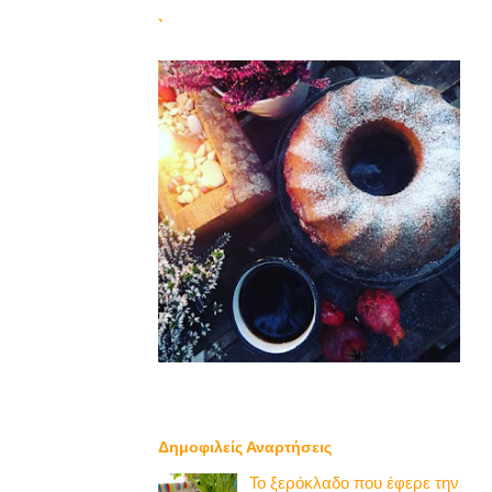
`
Δημοφιλείς Αναρτήσεις
Το ξερόκλαδο που έφερε την