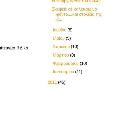
Η Happy Week του Ιούλη!
Σκέψεις σε καλοκαιρινό
φόντο....και στολίδια της
α...
►
Ιουνίου
(8)
►
Μαΐου
(9)
►
Απριλίου
(10)
τευγμα!!! Δικό
►
Μαρτίου
(9)
►
Φεβρουαρίου
(10)
►
Ιανουαρίου
(11)
►
2011
(46)