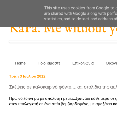
This site uses cookies from Google to de
are shared with Google along with perfo
statistics, and to detect and address a
KaPa. Me without you
Home
Ποιοί είμαστε
Επικοινωνία
Οικογ
Τρίτη 3 Ιουλίου 2012
Σκέψεις σε καλοκαιρινό φόντο....και στολίδια της αυ
Πρωινό ξύπνημα με απόλυτη ηρεμία...ξυπνάω κάθε μέρα στις
στον υπολογιστή σε ένα σπίτι βομβαρδισμένο, με αμαξάκια και