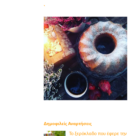
`
Δημοφιλείς Αναρτήσεις
Το ξερόκλαδο που έφερε την