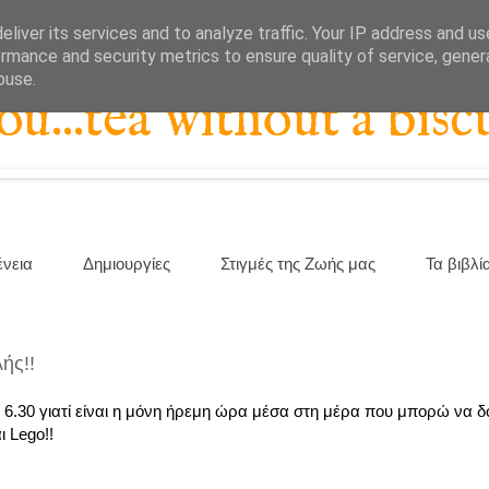
liver its services and to analyze traffic. Your IP address and u
rmance and security metrics to ensure quality of service, gene
buse.
...tea without a biscu
ένεια
Δημιουργίες
Στιγμές της Ζωής μας
Τα βιβλί
λής!!
 6.30 γιατί είναι η μόνη ήρεμη ώρα μέσα στη μέρα που μπορώ να 
 Lego!!