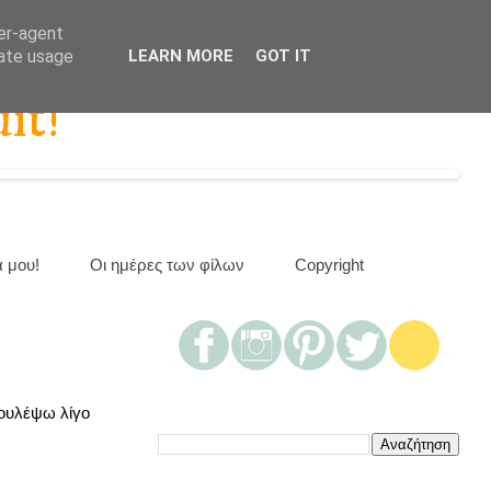
ser-agent
rate usage
LEARN MORE
GOT IT
it!
α μου!
Οι ημέρες των φίλων
Copyright
δουλέψω λίγο