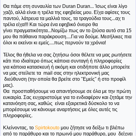
Θα πάμε στη συναυλία των Duran Duran... Ίσως είναι λίγο
χαζό, αλλά είναι η τρέλα της εφηβείας μου. Είχα αφίσες τους
παντού, λάτρευα τα μαλλιά τους, τα τραγούδια τους...αχ τι
τρέλα είχα!!! Και τώρα ένα εφηβικό όνειρο θα
γίνει πραγματικότητα...Νομίζω πως αν το ζούσα αυτό στα 15
μου θα πάθαινα παράκρουση....Για να δούμε. Μεσήλικες πια
όλοι κι εκείνοι κι εμείς....πως περνούν τα χρόνια!
Τέλος θα ήθελα να σας ζητήσω όσοι θέλετε να μας ρωτήσετε
κάτι πιο ιδιαίτερο όπως κάποια συνταγή ή πληροφορίες
για κάποια κατασκευή ή ακόμη και οτιδήποτε άλλο μπορείτε
να μας στείλετε τα mail σας στην ηλεκτρονική μας
διεύθυνση (την οποία θα βρείτε στο "Εμείς" ή στο προφίλ
μας).
Θα προσπαθήσουμε να απαντήσουμε σε όλα με την πρώτη
ευκαιρία. Σας ευχαριστούμε για το ενδιαφέρον και ζητάμε την
κατανόηση σας, καθώς είναι εξαιρετικά δύσκολο το να
μπορέσουμε να κάνουμε αναρτήσεις με όλες αυτές τις
πληροφορίες.
Κλείνοντας, το
Spirtokouto
μου ζήτησε να δείξω τι βλέπω
από το παράθυρο και το πρωινό μου παράθυρο, μου δείχνει