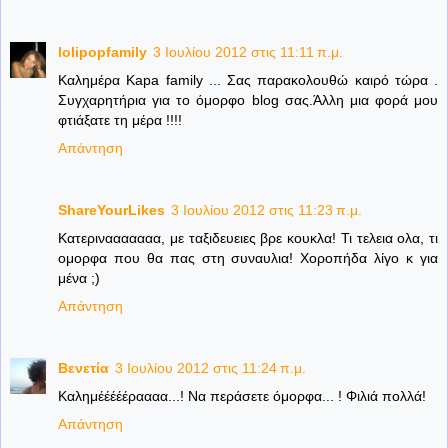
lolipopfamily
3 Ιουλίου 2012 στις 11:11 π.μ.
Καλημέρα Kapa family ... Σας παρακολουθώ καιρό τώρα .
Συγχαρητήρια για το όμορφο blog σας.Άλλη μια φορά μου
φτιάξατε τη μέρα !!!!
Απάντηση
ShareYourLikes
3 Ιουλίου 2012 στις 11:23 π.μ.
Κατερινααααααα, με ταξιδευειες βρε κουκλα! Τι τελεια ολα, τι
ομορφα που θα πας στη συναυλια! Χοροπήδα λίγο κ για
μένα ;)
Απάντηση
Βενετία
3 Ιουλίου 2012 στις 11:24 π.μ.
Καλημέέέέέραααα...! Να περάσετε όμορφα... ! Φιλιά πολλά!
Απάντηση