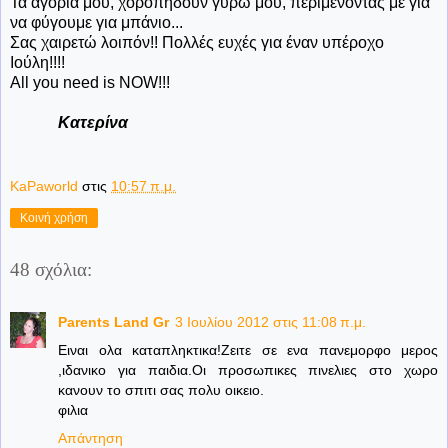
Τα αγόρια μου, χοροπηδούν γύρω μου, περιμένοντας με για
να φύγουμε για μπάνιο...
Σας χαιρετώ λοιπόν!! Πολλές ευχές για έναν υπέροχο
Ιούλη!!!!
All you need is NOW!!!
Κατερίνα
KaPaworld
στις
10:57 π.μ.
Κοινή χρήση
48 σχόλια:
Parents Land Gr
3 Ιουλίου 2012 στις 11:08 π.μ.
Ειναι ολα καταπληκτικα!Ζειτε σε ενα πανεμορφο μερος
,ιδανικο για παιδια.Οι προσωπικες πινελιες στο χωρο
κανουν το σπιτι σας πολυ οικειο.
φιλια
Απάντηση