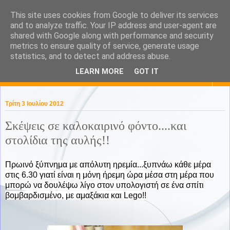
This site uses cookies from Google to deliver its services
KaPa. Me without you...tea
and to analyze traffic. Your IP address and user-agent are
shared with Google along with performance and security
without a biscuit!
metrics to ensure quality of service, generate usage
statistics, and to detect and address abuse.
LEARN MORE
GOT IT
▼
Τρίτη 3 Ιουλίου 2012
Σκέψεις σε καλοκαιρινό φόντο....και
στολίδια της αυλής!!
Πρωινό ξύπνημα με απόλυτη ηρεμία...ξυπνάω κάθε μέρα
στις 6.30 γιατί είναι η μόνη ήρεμη ώρα μέσα στη μέρα που
μπορώ να δουλέψω λίγο στον υπολογιστή σε ένα σπίτι
βομβαρδισμένο, με αμαξάκια και Lego!!