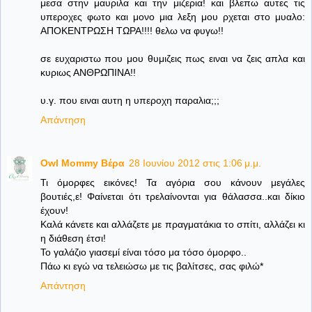
μεσα στην μαυριλα και την μιζερια! και βλεπω αυτες τις
υπεροχες φωτο και μονο μια λεξη μου ρχεται στο μυαλο:
ΑΠΟΚΕΝΤΡΩΣΗ ΤΩΡΑ!!!! θελω να φυγω!!
σε ευχαριστω που μου θυμιζεις πως ειναι να ζεις απλα και
κυριως ΑΝΘΡΩΠΙΝΑ!!
υ.γ. που ειναι αυτη η υπεροχη παραλια;;;
Απάντηση
Owl Mommy Βέρα
28 Ιουνίου 2012 στις 1:06 μ.μ.
Τι όμορφες εικόνες! Τα αγόρια σου κάνουν μεγάλες
βουτιές,ε! Φαίνεται ότι τρελαίνονται για θάλασσα..και δίκιο
έχουν!
Καλά κάνετε και αλλάζετε με πραγματάκια το σπίτι, αλλάζει κι
η διάθεση έτσι!
Το γαλάζιο γιασεμί είναι τόσο μα τόσο όμορφο..
Πάω κι εγώ να τελειώσω με τις βαλίτσες, σας φιλώ*
Απάντηση