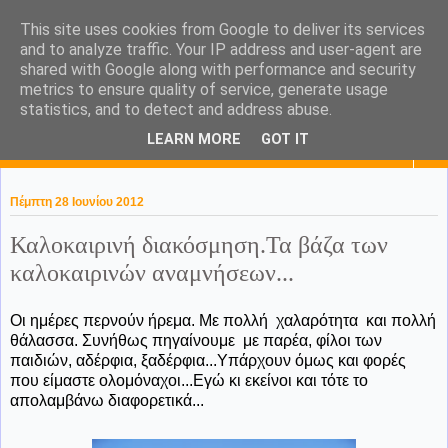
This site uses cookies from Google to deliver its services
KaPa. Me without you...tea
and to analyze traffic. Your IP address and user-agent are
shared with Google along with performance and security
without a biscuit!
metrics to ensure quality of service, generate usage
statistics, and to detect and address abuse.
LEARN MORE
GOT IT
▼
Πέμπτη 28 Ιουνίου 2012
Καλοκαιρινή διακόσμηση.Τα βάζα των
καλοκαιρινών αναμνήσεων...
Οι ημέρες περνούν ήρεμα. Με πολλή χαλαρότητα και πολλή
θάλασσα. Συνήθως πηγαίνουμε με παρέα, φίλοι των
παιδιών, αδέρφια, ξαδέρφια...Υπάρχουν όμως και φορές
που είμαστε ολομόναχοι...Εγώ κι εκείνοι και τότε το
απολαμβάνω διαφορετικά...