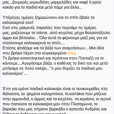
μας...ζουμερές μυρωδάτες μαρμελάδες και καφέ ή κρύο
κακάο για τα παιδιά και μετά πάμε για άλλα...
Υπέροχες ημέρες ξημερώνουν και το σπίτι έβαλε τα
καλοκαιρινά του!!
Εκεί στις μακρινές παραλίες που περνάμε τις ημέρες
μας, μαζεύουμε τα πάντα...από κοχύλια, μέχρι θαλασσόξυλα,
άμμο και βότσαλα.... Όλα αυτά τα φέρνουμε μαζί μας για να
στολίσουμε καλοκαιρινά το σπίτι....
Επίσης φτιάξαμε και τα βάζα των αναμνήσεων....Μια ιδέα
που βρήκα πέρσι στο συγκεκριμένο
blog
.
Τη βρήκα καταπληκτική και πρότεινα στον Πανταζή να το
κάνουμε....Αγοράσαμε βάζα, ο καθένας το δικό του και μετά
μπήκαμε σε πολύ σκέψη..."τι μου θυμίζει τα παιδικά μου
καλοκαίρια"....
Έτσι
για εμένα παιδικό καλοκαίρι είναι οι λουκουμάδες στη
θάλασσα, τα ψημένα καλαμπόκια, τα καπάκια που μάζευα
στην αμμουδιά, η άμμος και τα κοχύλια, τα κεράσια, οι αχινοί
που πατούσα τα καλοκαίρια μου στον Πλαταμώνα, το
βαρκάκι που μας πήγαινε βαρκάδα ο καπετάν Ανδρέας και