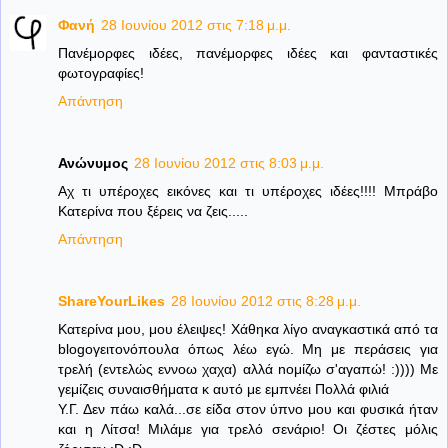
Φανή
28 Ιουνίου 2012 στις 7:18 μ.μ.
Πανέμορφες ιδέες, πανέμορφες ιδέες και φανταστικές
φωτογραφίες!
Απάντηση
Ανώνυμος
28 Ιουνίου 2012 στις 8:03 μ.μ.
Αχ τι υπέροχες εικόνες και τι υπέροχες ιδέες!!!! Μπράβο
Κατερίνα που ξέρεις να ζεις.....
Απάντηση
ShareYourLikes
28 Ιουνίου 2012 στις 8:28 μ.μ.
Κατερίνα μου, μου έλειψες! Χάθηκα λίγο αναγκαστικά από τα
blogoγειτονόπουλα όπως λέω εγώ. Μη με περάσεις για
τρελή (εντελώς εννοω χαχα) αλλά nομίζω σ'αγαπώ! :)))) Με
γεμίζεις συναισθήματα κ αυτό με εμπνέει Πολλά φιλιά
Υ.Γ. Δεν πάω καλά...σε είδα στον ύπνο μου και φυσικά ήταν
και η Λίτσα! Μιλάμε για τρελό σενάριο! Οι ζέστες μόλις