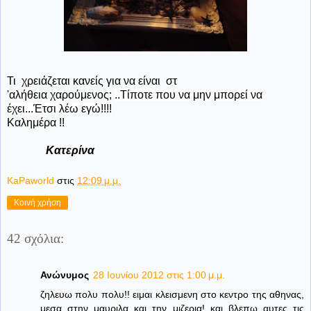
Τι χρειάζεται κανείς για να είναι στ
'αλήθεια χαρούμενος;
..Τίποτε που να μην μπορεί να
έχει...Έτσι λέω εγώ!!!!
Καλημέρα !!
Κατερίνα
KaPaworld
στις
12:09 μ.μ.
Κοινή χρήση
42 σχόλια:
Ανώνυμος
28 Ιουνίου 2012 στις 1:00 μ.μ.
ζηλευω πολυ πολυ!! ειμαι κλεισμενη στο κεντρο της αθηνας,
μεσα στην μαυριλα και την μιζερια! και βλεπω αυτες τις