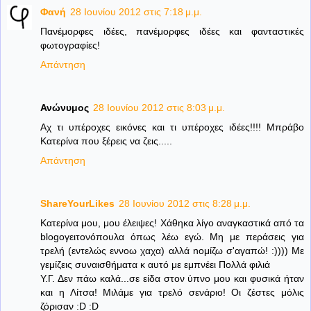
Φανή
28 Ιουνίου 2012 στις 7:18 μ.μ.
Πανέμορφες ιδέες, πανέμορφες ιδέες και φανταστικές
φωτογραφίες!
Απάντηση
Ανώνυμος
28 Ιουνίου 2012 στις 8:03 μ.μ.
Αχ τι υπέροχες εικόνες και τι υπέροχες ιδέες!!!! Μπράβο
Κατερίνα που ξέρεις να ζεις.....
Απάντηση
ShareYourLikes
28 Ιουνίου 2012 στις 8:28 μ.μ.
Κατερίνα μου, μου έλειψες! Χάθηκα λίγο αναγκαστικά από τα
blogoγειτονόπουλα όπως λέω εγώ. Μη με περάσεις για
τρελή (εντελώς εννοω χαχα) αλλά nομίζω σ'αγαπώ! :)))) Με
γεμίζεις συναισθήματα κ αυτό με εμπνέει Πολλά φιλιά
Υ.Γ. Δεν πάω καλά...σε είδα στον ύπνο μου και φυσικά ήταν
και η Λίτσα! Μιλάμε για τρελό σενάριο! Οι ζέστες μόλις
ζόρισαν :D :D