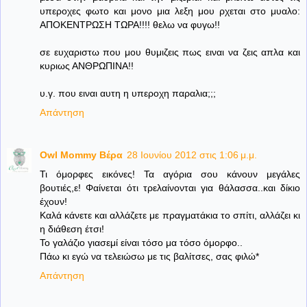
υπεροχες φωτο και μονο μια λεξη μου ρχεται στο μυαλο:
ΑΠΟΚΕΝΤΡΩΣΗ ΤΩΡΑ!!!! θελω να φυγω!!
σε ευχαριστω που μου θυμιζεις πως ειναι να ζεις απλα και
κυριως ΑΝΘΡΩΠΙΝΑ!!
υ.γ. που ειναι αυτη η υπεροχη παραλια;;;
Απάντηση
Owl Mommy Βέρα
28 Ιουνίου 2012 στις 1:06 μ.μ.
Τι όμορφες εικόνες! Τα αγόρια σου κάνουν μεγάλες
βουτιές,ε! Φαίνεται ότι τρελαίνονται για θάλασσα..και δίκιο
έχουν!
Καλά κάνετε και αλλάζετε με πραγματάκια το σπίτι, αλλάζει κι
η διάθεση έτσι!
Το γαλάζιο γιασεμί είναι τόσο μα τόσο όμορφο..
Πάω κι εγώ να τελειώσω με τις βαλίτσες, σας φιλώ*
Απάντηση