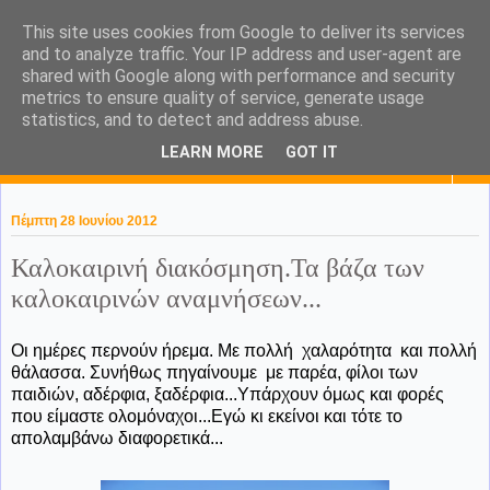
This site uses cookies from Google to deliver its services
KaPa. Me without you...tea
and to analyze traffic. Your IP address and user-agent are
shared with Google along with performance and security
without a biscuit!
metrics to ensure quality of service, generate usage
statistics, and to detect and address abuse.
LEARN MORE
GOT IT
▼
Πέμπτη 28 Ιουνίου 2012
Καλοκαιρινή διακόσμηση.Τα βάζα των
καλοκαιρινών αναμνήσεων...
Οι ημέρες περνούν ήρεμα. Με πολλή χαλαρότητα και πολλή
θάλασσα. Συνήθως πηγαίνουμε με παρέα, φίλοι των
παιδιών, αδέρφια, ξαδέρφια...Υπάρχουν όμως και φορές
που είμαστε ολομόναχοι...Εγώ κι εκείνοι και τότε το
απολαμβάνω διαφορετικά...