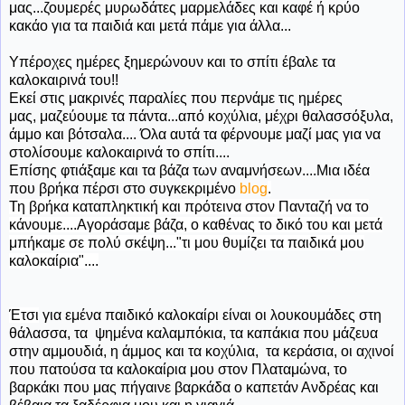
μας...ζουμερές μυρωδάτες μαρμελάδες και καφέ ή κρύο
κακάο για τα παιδιά και μετά πάμε για άλλα...
Υπέροχες ημέρες ξημερώνουν και το σπίτι έβαλε τα
καλοκαιρινά του!!
Εκεί στις μακρινές παραλίες που περνάμε τις ημέρες
μας, μαζεύουμε τα πάντα...από κοχύλια, μέχρι θαλασσόξυλα,
άμμο και βότσαλα.... Όλα αυτά τα φέρνουμε μαζί μας για να
στολίσουμε καλοκαιρινά το σπίτι....
Επίσης φτιάξαμε και τα βάζα των αναμνήσεων....Μια ιδέα
που βρήκα πέρσι στο συγκεκριμένο
blog
.
Τη βρήκα καταπληκτική και πρότεινα στον Πανταζή να το
κάνουμε....Αγοράσαμε βάζα, ο καθένας το δικό του και μετά
μπήκαμε σε πολύ σκέψη..."τι μου θυμίζει τα παιδικά μου
καλοκαίρια"....
Έτσι
για εμένα παιδικό καλοκαίρι είναι οι λουκουμάδες στη
θάλασσα, τα ψημένα καλαμπόκια, τα καπάκια που μάζευα
στην αμμουδιά, η άμμος και τα κοχύλια, τα κεράσια, οι αχινοί
που πατούσα τα καλοκαίρια μου στον Πλαταμώνα, το
βαρκάκι που μας πήγαινε βαρκάδα ο καπετάν Ανδρέας και