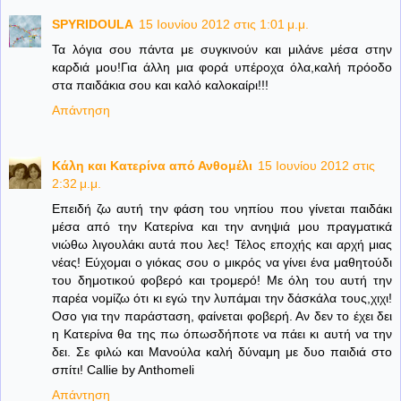
SPYRIDOULA
15 Ιουνίου 2012 στις 1:01 μ.μ.
Τα λόγια σου πάντα με συγκινούν και μιλάνε μέσα στην
καρδιά μου!Για άλλη μια φορά υπέροχα όλα,καλή πρόοδο
στα παιδάκια σου και καλό καλοκαίρι!!!
Απάντηση
Κάλη και Κατερίνα από Ανθομέλι
15 Ιουνίου 2012 στις
2:32 μ.μ.
Επειδή ζω αυτή την φάση του νηπίου που γίνεται παιδάκι
μέσα από την Κατερίνα και την ανηψιά μου πραγματικά
νιώθω λιγουλάκι αυτά που λες! Τέλος εποχής και αρχή μιας
νέας! Εύχομαι ο γιόκας σου ο μικρός να γίνει ένα μαθητούδι
του δημοτικού φοβερό και τρομερό! Με όλη του αυτή την
παρέα νομίζω ότι κι εγώ την λυπάμαι την δάσκάλα τους,χιχι!
Οσο για την παράσταση, φαίνεται φοβερή. Αν δεν το έχει δει
η Κατερίνα θα της πω όπωσδήποτε να πάει κι αυτή να την
δει. Σε φιλώ και Μανούλα καλή δύναμη με δυο παιδιά στο
σπίτι! Callie by Anthomeli
Απάντηση