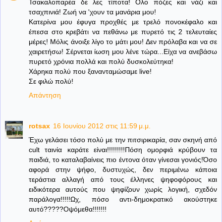
Τσακαλοπαρέα δε λες τίποτα! Ολο πόζες και νάζι και
τσαχπινιά! Ζωή να 'χουν τα μανάρια μου!
Κατερίνα μου έφυγα προχθές με τρελό πονοκέφαλο και
έπεσα στο κρεβάτι να πεθάνω με πυρετό τις 2 τελευταίες
μέρες! Μόλις άνοιξε λίγο το μάτι μου! Δεν πρόλαβα και να σε
χαιρετήσω! Σέρνεται ίωση μου λένε τώρα...Είχα να ανεβάσω
πυρετό χρόνια πολλά και πολύ δυσκολεύτηκα!
Χάρηκα πολύ που ξανανταμώσαμε live!
Σε φιλώ πολύ!
Απάντηση
rotsax
16 Ιουνίου 2012 στις 11:59 μ.μ.
Έχω γελάσει τόσο πολύ με την πιτσιρικαρία, σαν σκηνή από
cult ταινία καράτε είναι!!!!!!!!!Πόση ομορφιά κρύβουν τα
παιδιά, το καταλαβαίνεις πιο έντονα όταν γίνεσαι γονιός!Όσο
αφορά στην ψήφο, δυστυχώς, δεν περιμένω κάποια
τεράστια αλλαγή από τους έλληνες ψηφοφόρους και
ειδικότερα αυτούς που ψηφίζουν χωρίς λογική, σχεδόν
παράλογα!!!!!Ωχ, πόσο αντι-δημοκρατικό ακούστηκε
αυτό?????Οψόμεθα!!!!!!!