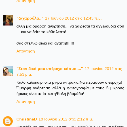
Απάντηση
"ζαχαρούλα.."
17 Ιουνίου 2012 στις 12:43 π.μ.
άλλη μία όμορφη ανάρτηση... να χαίρεσαι τα αγγελούδια σου
... και να ζείτε το κάθε λεπτό.........
σας στέλνω φιλιά και αγάπη!!!!!!!
Απάντηση
"Στον δικό μου υπέροχο κόσμο...."
17 Ιουνίου 2012 στις
7:53 μ.μ.
Καλό καλοκαίρι στα μικρά αντράκια!Να περάσουν υπέροχα!
Όμορφη ανάρτηση αλλά η φωτογραφία με τους 5 μικρούς
ήρωες είναι απίστευτη!Καλή βδομάδα!
Απάντηση
ChristinaD
18 Ιουνίου 2012 στις 2:12 π.μ.