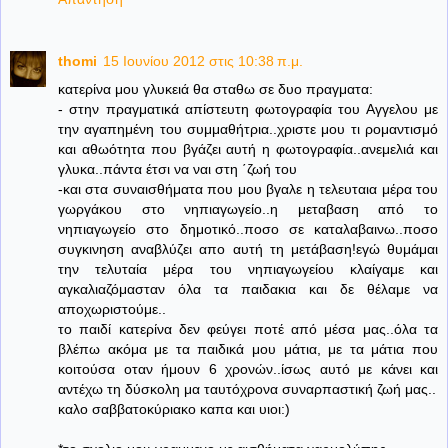
thomi
15 Ιουνίου 2012 στις 10:38 π.μ.
κατερίνα μου γλυκειά θα σταθω σε δυο πραγματα:
- στην πραγματικά απίστευτη φωτογραφία του Αγγελου με
την αγαπημένη του συμμαθήτρια..χριστε μου τι ρομαντισμό
και αθωότητα που βγάζει αυτή η φωτογραφία..ανεμελιά και
γλυκα..πάντα έτσι να ναι στη ΄ζωή του
-και στα συναισθήματα που μου βγαλε η τελευταια μέρα του
γωργάκου στο νηπιαγωγείο..η μεταβαση από το
νηπιαγωγείο στο δημοτικό..ποσο σε καταλαβαινω..ποσο
συγκινηση αναβλύζει απο αυτή τη μετάβαση!εγώ θυμάμαι
την τελυταία μέρα του νηπιαγωγείου κλαίγαμε και
αγκαλιαζόμασταν όλα τα παιδακια και δε θέλαμε να
αποχωριστούμε..
το παιδί κατερίνα δεν φεύγει ποτέ από μέσα μας..όλα τα
βλέπω ακόμα με τα παιδικά μου μάτια, με τα μάτια που
κοιτούσα οταν ήμουν 6 χρονών..ίσως αυτό με κάνει και
αντέχω τη δύσκολη μα ταυτόχρονα συναρπαστική ζωή μας..
καλο σαββατοκύριακο καπα και υιοι:)