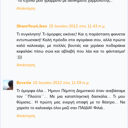
*το σχολιο μου γραμμενο με αισθήματα χαρμολύπης..
Απάντηση
ShareYourLikes
15 Ιουνίου 2012 στις 11:43 π.μ.
Τι συγκίνηση! Τι όμορφες εικόνες! Και η παράσταση φαινεται
εντυπωσιακή! Καλή πρόοδο στα αγοράκια σου, αλλά πρώτα
καλό καλοκαίρι, με πολλές βουτιές και χεράκια ποδαράκια
κεφαλάκι πίσω σώα και αβλαβή που λέει και το φάντασμα!
:)))
Απάντηση
Βενετία
15 Ιουνίου 2012 στις 11:59 π.μ.
Τι όμορφα όλα... Ήμουν Πέμπτη Δημοτικού όταν ανεβάσαμε
τον ΄΄Πλούτο΄΄... Με μια καταπληκτική δασκάλα... Τι μου
θύμισες.. Η πρώτη μας ενεργή επαφή με το θέατρο... Να
χαρείτε το καλοκαίρι όλοι μαζί σαν ΠΑΙΔΙΑ! Φιλιά..
Απάντηση