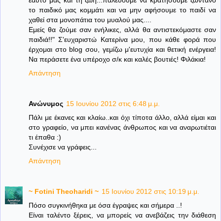
εαυτό μας και τη ζωή...παλεύουμε να κρατήσουμε ζωντανό
το παιδικό μας κομμάτι και να μην αφήσουμε το παιδί να
χαθεί στα μονοπάτια του μυαλού μας....
Εμείς θα ζούμε σαν ενήλικες, αλλά θα αντιστεκόμαστε σαν
παιδιά!!" Σ'ευχαριστώ Κατερίνα μου, που κάθε φορά που
έρχομαι στο blog σου, γεμίζω μ'ευτυχία και θετική ενέργεια!
Να περάσετε ένα υπέροχο σ/κ και καλές βουτιές! Φιλάκια!
Απάντηση
Ανώνυμος
15 Ιουνίου 2012 στις 6:48 μ.μ.
Πάλι με έκανες και κλαίω..και όχι τίποτα άλλο, αλλά είμαι και
στο γραφείο, να μπει κανένας άνθρωπος και να αναρωτιέται
τι έπαθα :)
Συνέχισε να γράφεις...
Απάντηση
~ Fotini Theoharidi ~
15 Ιουνίου 2012 στις 10:19 μ.μ.
Πόσο συγκινήθηκα με όσα έγραψες και σήμερα ..!
Είναι ταλέντο ξέρεις, να μπορείς να ανεβάζεις την διάθεση