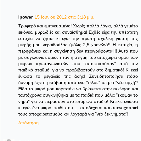
lpower
15 Ιουνίου 2012 στις 3:18 μ.μ.
Τρυφερό και εμπνευσμένο! Χωρίς πολλά λόγια, αλλά γεμάτο
εικόνες, μυρωδιές και συναίσθημα! Εχθές είχα την υπέρτατη
ευτυχία να ζήσω κι εγώ την πρώτη σχολική γιορτή της
μικρής μου νεραϊδούλας (μόλις 2,5 χρονών)!! Η ευτυχία, η
περηφάνεια και η συγκίνηση δεν περιγράφονται!!! Αυτό που
με συγκλόνισε όμως ήταν η στιγμή του αποχαιρετισμού των
μικρών πρωταγωνιστών που "αποφοιτούσαν" από τον
παιδικό σταθμό, για να προβιβαστούν στο δημοτικό! Κι εκεί
ένιωσα το μεγαλείο της ζωής! Συνειδητοποίησα πόσο
δύναμη έχει η μετάβαση από ένα "τέλος" σε μια "νέα αρχή"!
Είδα το μικρό μου κοριτσάκι να βρίσκεται στην εκκίνηση και
ταυτόχρονα συγκινήθηκα με τα παιδιά που μόλις "έκοψαν το
νήμα" για να περάσουν στο επόμενο στάδιο! Κι εκεί ένιωσα
κι εγώ ένα μικρό παιδί που ... αποδέχεται και απενοχοποιεί
τους αποχαιρετισμούς και λαχταρά για "νέα ξεκινήματα"!
Απάντηση