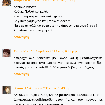
Aθηνά Π.Κ.
17 Απριλίου 2012 στις 9:25 μ.μ.
Αληθώς Ανέστη !!
Χρόνια Πολλά και καλά,
πάντα χαρούμενα και πολύχρωμα,
με γλυκά χαμόγελα και μπακλαβάδες !!
Να σαστε καλά, να χαίρεστε την όμορφη οικογένειά σας !!
Σαμιώτικα γιορτινά χαιρετίσματα
Απάντηση
Tante Kiki
17 Απριλίου 2012 στις 9:35 μ.μ.
Υπέροχα όλα Κατερίνα μου αλλά και η μεταπασχαλινή
πραγματικότητα είναι ωραία γιατί κι εγώ έχω και τις δύο
ανιψιές μου στο σπίτι!!! Καλά ο μπακλαβάς ...απάιχτος!!!
Απάντηση
Stone
17 Απριλίου 2012 στις 9:43 μ.μ.
Αληθώς ο Κυριος Κατερίνα!!Ο μπακλαβας καλύτερος κι απο
ζαχαροπλαστείου!Μπραβο στον Πα!Και του χρόνου με
υγεία, έτσι όμορφα και οικογενειακά!