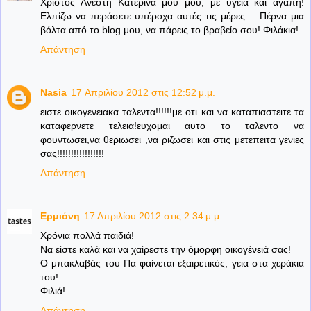
Χριστός Ανέστη Κατερίνα μου μου, με υγεία και αγάπη!
Ελπίζω να περάσετε υπέροχα αυτές τις μέρες.... Πέρνα μια
βόλτα από το blog μου, να πάρεις το βραβείο σου! Φιλάκια!
Απάντηση
Nasia
17 Απριλίου 2012 στις 12:52 μ.μ.
ειστε οικογενειακα ταλεντα!!!!!!με οτι και να καταπιαστειτε τα
καταφερνετε τελεια!ευχομαι αυτο το ταλεντο να
φουντωσει,να θεριωσει ,να ριζωσει και στις μετεπειτα γενιες
σας!!!!!!!!!!!!!!!!!
Απάντηση
Ερμιόνη
17 Απριλίου 2012 στις 2:34 μ.μ.
Χρόνια πολλά παιδιά!
Να είστε καλά και να χαίρεστε την όμορφη οικογένειά σας!
Ο μπακλαβάς του Πα φαίνεται εξαιρετικός, γεια στα χεράκια
του!
Φιλιά!
Απάντηση