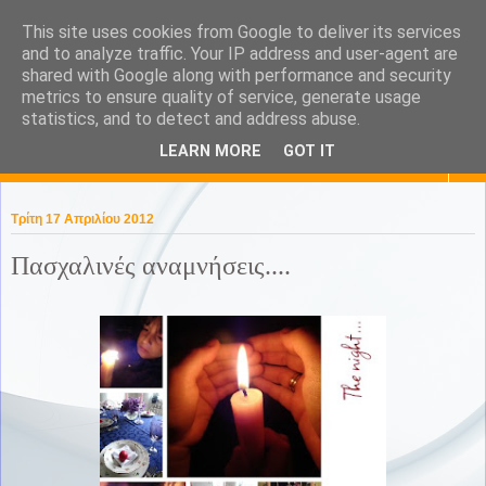
This site uses cookies from Google to deliver its services
KaPa. Me without you...tea
and to analyze traffic. Your IP address and user-agent are
shared with Google along with performance and security
without a biscuit!
metrics to ensure quality of service, generate usage
statistics, and to detect and address abuse.
LEARN MORE
GOT IT
▼
Τρίτη 17 Απριλίου 2012
Πασχαλινές αναμνήσεις....