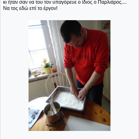
κι ήταν σαν να του τον υπαγόρευε ο ίδιος ο Παρλιάρος....
Να τος εδώ επί το έργον!