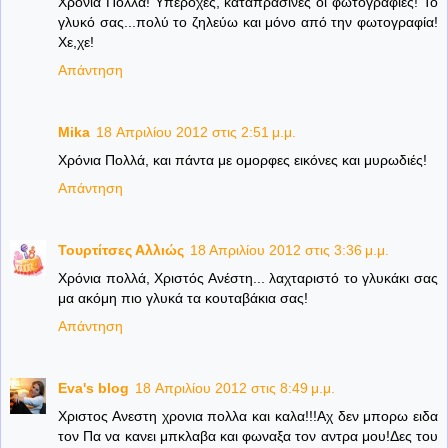
Χρόνια Πολλά! Υπέροχες, καταπράσινες οι φωτογραφίες! Το
γλυκό σας...πολύ το ζηλεύω και μόνο από την φωτογραφία!
Χε,χε!
Απάντηση
Mika
18 Απριλίου 2012 στις 2:51 μ.μ.
Χρόνια Πολλά, και πάντα με ομορφες εικόνες και μυρωδιές!
Απάντηση
Τουρτίτσες Αλλιώς
18 Απριλίου 2012 στις 3:36 μ.μ.
Χρόνια πολλά, Χριστός Ανέστη... λαχταριστό το γλυκάκι σας
μα ακόμη πιο γλυκά τα κουταβάκια σας!
Απάντηση
Eva's blog
18 Απριλίου 2012 στις 8:49 μ.μ.
Χριστος Ανεστη χρονια πολλα και καλα!!!Αχ δεν μπορω ειδα
τον Πα να κανει μπκλαβα και φωναξα τον αντρα μου!Δες του