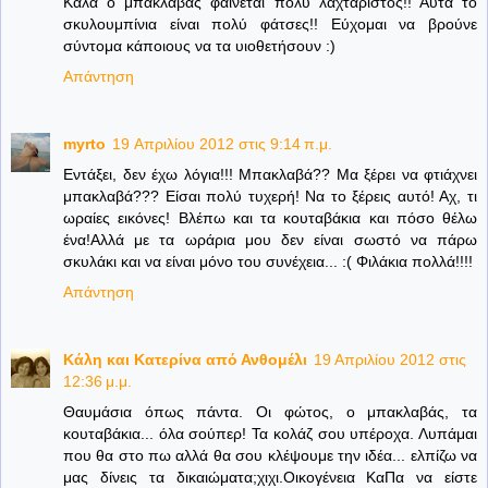
Καλά ο μπακλαβάς φαίνεται πολύ λαχταριστός!! Αυτά το
σκυλουμπίνια είναι πολύ φάτσες!! Εύχομαι να βρούνε
σύντομα κάποιους να τα υιοθετήσουν :)
Απάντηση
myrto
19 Απριλίου 2012 στις 9:14 π.μ.
Εντάξει, δεν έχω λόγια!!! Μπακλαβά?? Μα ξέρει να φτιάχνει
μπακλαβά??? Είσαι πολύ τυχερή! Να το ξέρεις αυτό! Αχ, τι
ωραίες εικόνες! Βλέπω και τα κουταβάκια και πόσο θέλω
ένα!Αλλά με τα ωράρια μου δεν είναι σωστό να πάρω
σκυλάκι και να είναι μόνο του συνέχεια... :( Φιλάκια πολλά!!!!
Απάντηση
Κάλη και Κατερίνα από Ανθομέλι
19 Απριλίου 2012 στις
12:36 μ.μ.
Θαυμάσια όπως πάντα. Οι φώτος, ο μπακλαβάς, τα
κουταβάκια... όλα σούπερ! Τα κολάζ σου υπέροχα. Λυπάμαι
που θα στο πω αλλά θα σου κλέψουμε την ιδέα... ελπίζω να
μας δίνεις τα δικαιώματα;χιχι.Οικογένεια ΚαΠα να είστε