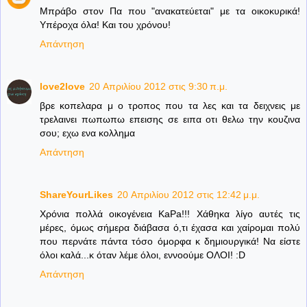
Μπράβο στον Πα που "ανακατεύεται" με τα οικοκυρικά!
Υπέροχα όλα! Και του χρόνου!
Απάντηση
love2love
20 Απριλίου 2012 στις 9:30 π.μ.
βρε κοπελαρα μ ο τροπος που τα λες και τα δειχνεις με
τρελαινει πωπωπω επεισης σε ειπα οτι θελω την κουζινα
σου; εχω ενα κολλημα
Απάντηση
ShareYourLikes
20 Απριλίου 2012 στις 12:42 μ.μ.
Χρόνια πολλά οικογένεια KaPa!!! Χάθηκα λίγο αυτές τις
μέρες, όμως σήμερα διάβασα ό,τι έχασα και χαίρομαι πολύ
που περνάτε πάντα τόσο όμορφα κ δημιουργικά! Να είστε
όλοι καλά...κ όταν λέμε όλοι, εννοούμε ΟΛΟΙ! :D
Απάντηση