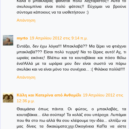
Καλά ο μπακλαβάς φαίνεται πολύ λαχταριστός!! Αυτά το
σκυλουμπίνια είναι πολύ φάτσες!! Εύχομαι να βρούνε
σύντομα κάποιους να τα υιοθετήσουν :)
Απάντηση
myrto
19 Απριλίου 2012 στις 9:14 π.μ.
Εντάξει, δεν έχω λόγια!!! Μπακλαβά?? Μα ξέρει να φτιάχνει
μπακλαβά??? Είσαι πολύ τυχερή! Να το ξέρεις αυτό! Αχ, τι
ωραίες εικόνες! Βλέπω και τα κουταβάκια και πόσο θέλω
ένα!Αλλά με τα ωράρια μου δεν είναι σωστό να πάρω
σκυλάκι και να είναι μόνο του συνέχεια... :( Φιλάκια πολλά!!!!
Απάντηση
Κάλη και Κατερίνα από Ανθομέλι
19 Απριλίου 2012 στις
12:36 μ.μ.
Θαυμάσια όπως πάντα. Οι φώτος, ο μπακλαβάς, τα
κουταβάκια... όλα σούπερ! Τα κολάζ σου υπέροχα. Λυπάμαι
που θα στο πω αλλά θα σου κλέψουμε την ιδέα... ελπίζω να
μας δίνεις τα δικαιώματα;χιχι.Οικογένεια ΚαΠα να είστε