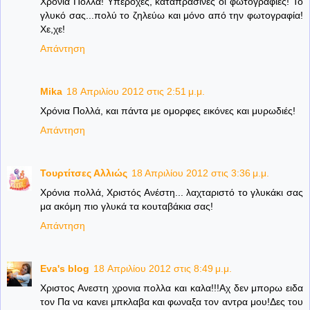
Χρόνια Πολλά! Υπέροχες, καταπράσινες οι φωτογραφίες! Το
γλυκό σας...πολύ το ζηλεύω και μόνο από την φωτογραφία!
Χε,χε!
Απάντηση
Mika
18 Απριλίου 2012 στις 2:51 μ.μ.
Χρόνια Πολλά, και πάντα με ομορφες εικόνες και μυρωδιές!
Απάντηση
Τουρτίτσες Αλλιώς
18 Απριλίου 2012 στις 3:36 μ.μ.
Χρόνια πολλά, Χριστός Ανέστη... λαχταριστό το γλυκάκι σας
μα ακόμη πιο γλυκά τα κουταβάκια σας!
Απάντηση
Eva's blog
18 Απριλίου 2012 στις 8:49 μ.μ.
Χριστος Ανεστη χρονια πολλα και καλα!!!Αχ δεν μπορω ειδα
τον Πα να κανει μπκλαβα και φωναξα τον αντρα μου!Δες του