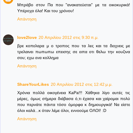
Μπράβο στον Πα που "ανακατεύεται" με τα οικοκυρικά!
Υπέροχα όλα! Και του χρόνου!
Απάντηση
love2love
20 Απριλίου 2012 στις 9:30 π.μ.
βρε κοπελαρα μ ο τροπος που τα λες και τα δειχνεις με
τρελαινει πωπωπω επεισης σε ειπα οτι θελω την κουζινα
σου; εχω ενα κολλημα
Απάντηση
ShareYourLikes
20 Απριλίου 2012 στις 12:42 μ.μ.
Χρόνια πολλά οικογένεια KaPa!!! Χάθηκα λίγο αυτές τις
μέρες, όμως σήμερα διάβασα ό,τι έχασα και χαίρομαι πολύ
που περνάτε πάντα τόσο όμορφα κ δημιουργικά! Να είστε
όλοι καλά...κ όταν λέμε όλοι, εννοούμε ΟΛΟΙ! :D
Απάντηση