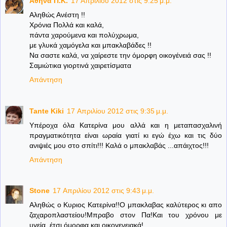
Aθηνά Π.Κ.
17 Απριλίου 2012 στις 9:25 μ.μ.
Αληθώς Ανέστη !!
Χρόνια Πολλά και καλά,
πάντα χαρούμενα και πολύχρωμα,
με γλυκά χαμόγελα και μπακλαβάδες !!
Να σαστε καλά, να χαίρεστε την όμορφη οικογένειά σας !!
Σαμιώτικα γιορτινά χαιρετίσματα
Απάντηση
Tante Kiki
17 Απριλίου 2012 στις 9:35 μ.μ.
Υπέροχα όλα Κατερίνα μου αλλά και η μεταπασχαλινή
πραγματικότητα είναι ωραία γιατί κι εγώ έχω και τις δύο
ανιψιές μου στο σπίτι!!! Καλά ο μπακλαβάς ...απάιχτος!!!
Απάντηση
Stone
17 Απριλίου 2012 στις 9:43 μ.μ.
Αληθώς ο Κυριος Κατερίνα!!Ο μπακλαβας καλύτερος κι απο
ζαχαροπλαστείου!Μπραβο στον Πα!Και του χρόνου με
υγεία, έτσι όμορφα και οικογενειακά!