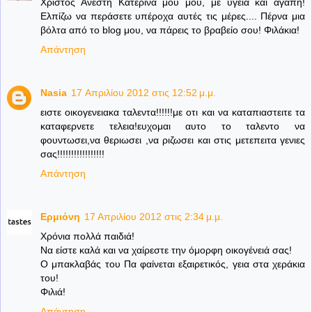
Χριστός Ανέστη Κατερίνα μου μου, με υγεία και αγάπη!
Ελπίζω να περάσετε υπέροχα αυτές τις μέρες.... Πέρνα μια
βόλτα από το blog μου, να πάρεις το βραβείο σου! Φιλάκια!
Απάντηση
Nasia
17 Απριλίου 2012 στις 12:52 μ.μ.
ειστε οικογενειακα ταλεντα!!!!!!με οτι και να καταπιαστειτε τα
καταφερνετε τελεια!ευχομαι αυτο το ταλεντο να
φουντωσει,να θεριωσει ,να ριζωσει και στις μετεπειτα γενιες
σας!!!!!!!!!!!!!!!!!
Απάντηση
Ερμιόνη
17 Απριλίου 2012 στις 2:34 μ.μ.
Χρόνια πολλά παιδιά!
Να είστε καλά και να χαίρεστε την όμορφη οικογένειά σας!
Ο μπακλαβάς του Πα φαίνεται εξαιρετικός, γεια στα χεράκια
του!
Φιλιά!
Απάντηση