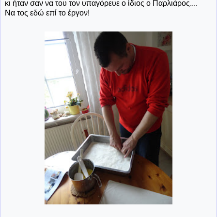
κι ήταν σαν να του τον υπαγόρευε ο ίδιος ο Παρλιάρος....
Να τος εδώ επί το έργον!