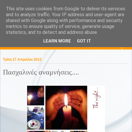
This site uses cookies from Google to deliver its services
KaPa. Me without you...tea
and to analyze traffic. Your IP address and user-agent are
shared with Google along with performance and security
without a biscuit!
metrics to ensure quality of service, generate usage
statistics, and to detect and address abuse.
LEARN MORE
GOT IT
▼
Τρίτη 17 Απριλίου 2012
Πασχαλινές αναμνήσεις....