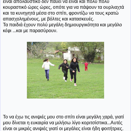
είναι απολαυστικό δεν παύει να είναι και πολύ πολύ
κουραστικό ώρες ώρες, οπότε για να πάψουν τα ουρλιαχτά
και τα κυνηγητά μέσα στο σπίτι, φροντίζω να τους κρατώ
απασχολημένους, με βόλτες και κατασκευές.
Τα παιδιά έχουν πολύ μεγάλη δημιουργικότητα και μεγάλο
κέφι ...και με παρασύρουν.
Το να έχω τις ανιψιές μου στο σπίτι είναι μεγάλη χαρά, γιατί
μου δίνεται η ευκαιρία να μιλήσω λίγο κοριτσίστικα...Αυτές
είναι οι μικρές ανιψιές γιατί οι μεγάλες είναι ήδη φοιτήτριες.