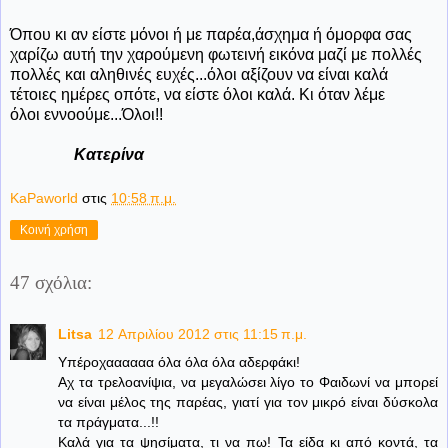
Όπου κι αν είστε μόνοι ή με παρέα,άσχημα ή όμορφα σας
χαρίζω αυτή την χαρούμενη φωτεινή εικόνα μαζί με πολλές
πολλές και αληθινές ευχές...όλοι αξίζουν να είναι καλά
τέτοιες ημέρες οπότε, να είστε όλοι καλά. Κι όταν λέμε
όλοι εννοούμε...Όλοι!!
Κατερίνα
KaPaworld
στις
10:58 π.μ.
Κοινή χρήση
47 σχόλια:
Litsa
12 Απριλίου 2012 στις 11:15 π.μ.
Υπέροχαααααα όλα όλα όλα αδερφάκι!
Αχ τα τρελοανίψια, να μεγαλώσει λίγο το Φαιδωνί να μπορεί
να είναι μέλος της παρέας, γιατί για τον μικρό είναι δύσκολα
τα πράγματα...!!
Καλά για τα ψησίματα, τι να πω! Τα είδα κι από κοντά, τα