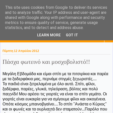
This site uses cookies from Google to deliver its services
KaPa. Me without you...tea
and to analyze traffic. Your IP address and user-agent are
shared with Google along with performance and security
without a biscuit!
metrics to ensure quality of service, generate usage
statistics, and to detect and address abuse.
LEARN MORE
GOT IT
▼
Πέμπτη 12 Απριλίου 2012
Πάσχα φωτεινό και μοσχοβολιστό!!
Μεγάλη Εβδομάδα και είμαι σπίτι με τα πιτσιρίκια και παρέα
με τα ξαδερφάκια μας, περνάμε στιγμές ξεχωριστές....
Τα παιδιά είναι ξετρελαμένα με όλο αυτό. Σπίτι, φίλοι,
ξαδέρφια, παρέες, γλυκά, τηλεόραση, βόλτες και πολύ
παιχνίδι! Μου αρέσει τις γιορτές να είναι το σπίτι γεμάτο. Οι
γιορτές είναι ευκαιρία για να σμίγουμε φίλοι και οικογένεια.
Οπότε κόσμος μπαινοβγαίνει....Το σπίτι "Ανάστα ο Κύριος"
και οι φωνές και τα ουρλιαχτά δεν σταματούν...Παρόλο που