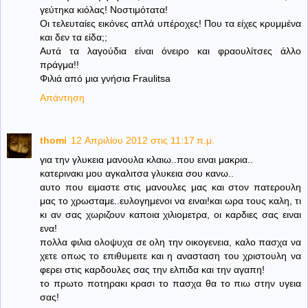
γεύτηκα κιόλας! Νοστιμότατα!
Οι τελευταίες εικόνες απλά υπέροχες! Που τα είχες κρυμμένα
και δεν τα είδα;;
Αυτά τα λαγούδια είναι όνειρο και φραουλίτσες άλλο
πράγμα!!
Φιλιά από μια γνήσια Fraulitsa
Απάντηση
thomi
12 Απριλίου 2012 στις 11:17 π.μ.
για την γλυκεια μανουλα κλαιω..που ειναι μακρια..
κατερινακι μου αγκαλιτσα γλυκεια σου κανω..
αυτο που ειμαστε στις μανουλες μας και στον πατερουλη
μας το χρωσταμε..ευλογημενοι να ειναι!και ωρα τους καλη, τι
κι αν σας χωριζουν καποια χιλιομετρα, οι καρδιες σας ειναι
ενα!
πολλα φιλια ολοψυχα σε ολη την οικογενεια, καλο πασχα να
χετε οπως το επιθυμειτε και η ανασταση του χριστουλη να
φερει στις καρδουλες σας την ελπιδα και την αγαπη!
το πρωτο ποτηρακι κρασι το πασχα θα το πιω στην υγεια
σας!