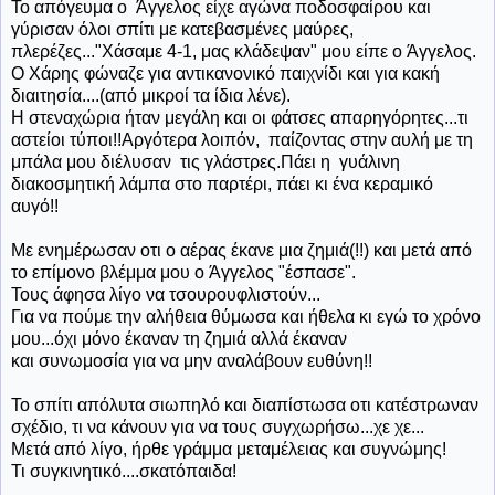
Το απόγευμα ο Άγγελος είχε αγώνα ποδοσφαίρου και
γύρισαν όλοι σπίτι με κατεβασμένες μαύρες,
πλερέζες..."Χάσαμε 4-1, μας κλάδεψαν" μου είπε ο Άγγελος.
Ο Χάρης φώναζε για αντικανονικό παιχνίδι και για κακή
διαιτησία....(από μικροί τα ίδια λένε).
Η στεναχώρια ήταν μεγάλη και οι φάτσες απαρηγόρητες...τι
αστείοι τύποι!!Αργότερα λοιπόν, παίζοντας στην αυλή με τη
μπάλα μου διέλυσαν τις γλάστρες.Πάει η γυάλινη
διακοσμητική λάμπα στο παρτέρι, πάει κι ένα κεραμικό
αυγό!!
Με ενημέρωσαν οτι ο αέρας έκανε μια ζημιά(!!) και μετά από
το επίμονο βλέμμα μου ο Άγγελος "έσπασε".
Τους άφησα λίγο να τσουρουφλιστούν...
Για να πούμε την αλήθεια θύμωσα και ήθελα κι εγώ το χρόνο
μου...όχι μόνο έκαναν τη ζημιά αλλά έκαναν
και συνωμοσία για να μην αναλάβουν ευθύνη!!
Το σπίτι απόλυτα σιωπηλό και διαπίστωσα οτι κατέστρωναν
σχέδιο, τι να κάνουν για να τους συγχωρήσω...χε χε...
Μετά από λίγο, ήρθε γράμμα μεταμέλειας και συγνώμης!
Τι συγκινητικό....σκατόπαιδα!