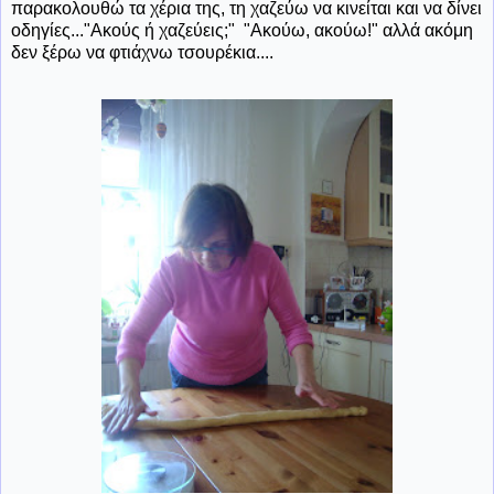
παρακολουθώ τα χέρια της, τη χαζεύω να κινείται και να δίνει
οδηγίες..."Ακούς ή χαζεύεις;" "Ακούω, ακούω!" αλλά ακόμη
δεν ξέρω να φτιάχνω τσουρέκια....