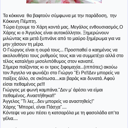
Τα κόκκινα θα βαφτούν σύμφωνα με την παράδοση, την
Κόκκινη Πέμπτη.
Τώρα έχουμε το Χάρη κοντά μας. Μεγάλος ενθουσιασμός.Ο
Χάρης κι ο Άγγελος είναι αυτοκόλλητοι. Ξημερώνουν
μιλώντας και μετά ξυπνάνε από το μαύρο ξημέρωμα για να
μην χάσουν τη μέρα.
Ο Γιώργος είναι η ουρά τους... Προσπαθεί ο καημένος να
ακολουθήσει τους ρυθμούς τους και να συμμετέχει αλλά στο
τέλος καταλήγει μισολιπόθυμος στον καναπέ.
Σήμερα παίζοντας κι οι τρεις ξιφομαχία...(ιππότες) ακούω
τον Άγγελο να φωνάζει στο Γιώργο "Ει Ρε!!Δεν μπορείς να
παίξεις άλλο, σε σκότωσα....και βαράς και δυνατά. Αφού
είσαι πεθαμένος ρε!!!
Γιώργος με φωνή καμπάνα."Δεν μ' άρέσει να είμαι
πεθαμένος. Αναστήθηκα!!"
Άγγελος "Τι λες...δεν μπορείς να αναστηθείς!"
Χάρης "Μπορεί, είναι Πάσχα"....
Κόντεψε να μου πέσει η κατσαρόλα με τη φασολάδα απ'τα
γέλια....