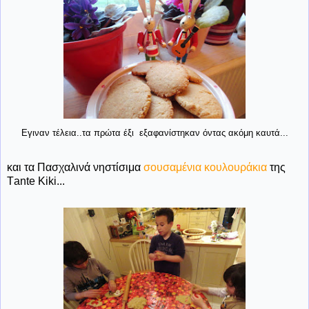
Εγιναν τέλεια..τα πρώτα έξι εξαφανίστηκαν όντας ακόμη καυτά...
και τα Πασχαλινά νηστίσιμα
σουσαμένια κουλουράκια
της
Τante Kiki...