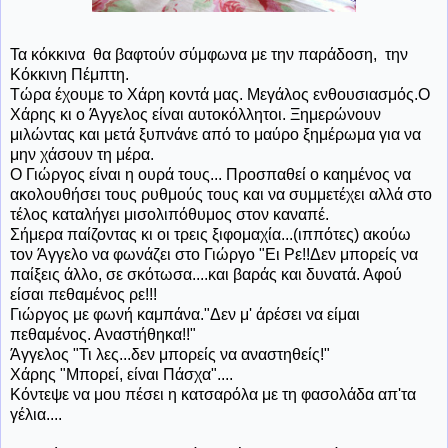
Τα κόκκινα θα βαφτούν σύμφωνα με την παράδοση, την
Κόκκινη Πέμπτη.
Τώρα έχουμε το Χάρη κοντά μας. Μεγάλος ενθουσιασμός.Ο
Χάρης κι ο Άγγελος είναι αυτοκόλλητοι. Ξημερώνουν
μιλώντας και μετά ξυπνάνε από το μαύρο ξημέρωμα για να
μην χάσουν τη μέρα.
Ο Γιώργος είναι η ουρά τους... Προσπαθεί ο καημένος να
ακολουθήσει τους ρυθμούς τους και να συμμετέχει αλλά στο
τέλος καταλήγει μισολιπόθυμος στον καναπέ.
Σήμερα παίζοντας κι οι τρεις ξιφομαχία...(ιππότες) ακούω
τον Άγγελο να φωνάζει στο Γιώργο "Ει Ρε!!Δεν μπορείς να
παίξεις άλλο, σε σκότωσα....και βαράς και δυνατά. Αφού
είσαι πεθαμένος ρε!!!
Γιώργος με φωνή καμπάνα."Δεν μ' άρέσει να είμαι
πεθαμένος. Αναστήθηκα!!"
Άγγελος "Τι λες...δεν μπορείς να αναστηθείς!"
Χάρης "Μπορεί, είναι Πάσχα"....
Κόντεψε να μου πέσει η κατσαρόλα με τη φασολάδα απ'τα
γέλια....