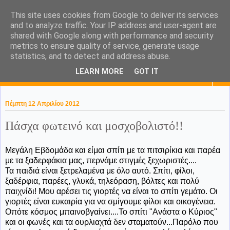
This site uses cookies from Google to deliver its services
KaPa. Me without you...tea
and to analyze traffic. Your IP address and user-agent are
shared with Google along with performance and security
without a biscuit!
metrics to ensure quality of service, generate usage
statistics, and to detect and address abuse.
LEARN MORE
GOT IT
▼
Πέμπτη 12 Απριλίου 2012
Πάσχα φωτεινό και μοσχοβολιστό!!
Μεγάλη Εβδομάδα και είμαι σπίτι με τα πιτσιρίκια και παρέα
με τα ξαδερφάκια μας, περνάμε στιγμές ξεχωριστές....
Τα παιδιά είναι ξετρελαμένα με όλο αυτό. Σπίτι, φίλοι,
ξαδέρφια, παρέες, γλυκά, τηλεόραση, βόλτες και πολύ
παιχνίδι! Μου αρέσει τις γιορτές να είναι το σπίτι γεμάτο. Οι
γιορτές είναι ευκαιρία για να σμίγουμε φίλοι και οικογένεια.
Οπότε κόσμος μπαινοβγαίνει....Το σπίτι "Ανάστα ο Κύριος"
και οι φωνές και τα ουρλιαχτά δεν σταματούν...Παρόλο που