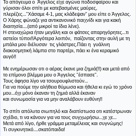
Το απόγευμα ο Άγγελος είχε αγώνα ποδοσφαίρου και
γύρισαν όλοι σπίτι με κατεβασμένες μαύρες,
πλερέζες..."Χάσαμε 4-1, μας κλάδεψαν" μου είπε ο Άγγελος.
Ο Χάρης φώναζε για αντικανονικό παιχνίδι και για κακή
διαιτησία....(από μικροί τα ίδια λένε).
Η στεναχώρια ήταν μεγάλη και οι φάτσες απαρηγόρητες...τι
αστείοι τύποι!!Αργότερα λοιπόν, παίζοντας στην αυλή με τη
μπάλα μου διέλυσαν τις γλάστρες.Πάει η γυάλινη
διακοσμητική λάμπα στο παρτέρι, πάει κι ένα κεραμικό
αυγό!!
Με ενημέρωσαν οτι ο αέρας έκανε μια ζημιά(!!) και μετά από
το επίμονο βλέμμα μου ο Άγγελος "έσπασε".
Τους άφησα λίγο να τσουρουφλιστούν...
Για να πούμε την αλήθεια θύμωσα και ήθελα κι εγώ το χρόνο
μου...όχι μόνο έκαναν τη ζημιά αλλά έκαναν
και συνωμοσία για να μην αναλάβουν ευθύνη!!
Το σπίτι απόλυτα σιωπηλό και διαπίστωσα οτι κατέστρωναν
σχέδιο, τι να κάνουν για να τους συγχωρήσω...χε χε...
Μετά από λίγο, ήρθε γράμμα μεταμέλειας και συγνώμης!
Τι συγκινητικό....σκατόπαιδα!