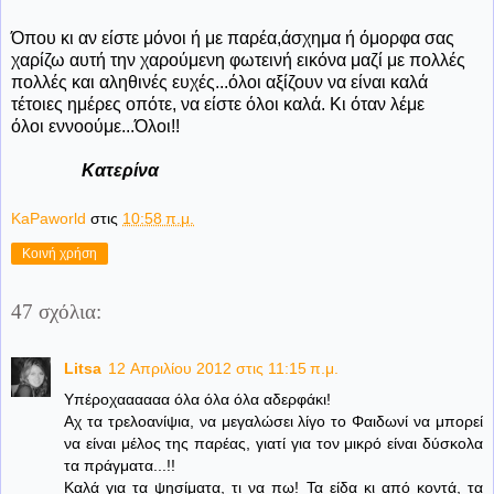
Όπου κι αν είστε μόνοι ή με παρέα,άσχημα ή όμορφα σας
χαρίζω αυτή την χαρούμενη φωτεινή εικόνα μαζί με πολλές
πολλές και αληθινές ευχές...όλοι αξίζουν να είναι καλά
τέτοιες ημέρες οπότε, να είστε όλοι καλά. Κι όταν λέμε
όλοι εννοούμε...Όλοι!!
Κατερίνα
KaPaworld
στις
10:58 π.μ.
Κοινή χρήση
47 σχόλια:
Litsa
12 Απριλίου 2012 στις 11:15 π.μ.
Υπέροχαααααα όλα όλα όλα αδερφάκι!
Αχ τα τρελοανίψια, να μεγαλώσει λίγο το Φαιδωνί να μπορεί
να είναι μέλος της παρέας, γιατί για τον μικρό είναι δύσκολα
τα πράγματα...!!
Καλά για τα ψησίματα, τι να πω! Τα είδα κι από κοντά, τα