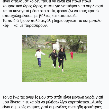
είναι απολαυστικό δεν παύει να είναι και πολύ πολύ
κουραστικό ώρες ώρες, οπότε για να πάψουν τα ουρλιαχτά
και τα κυνηγητά μέσα στο σπίτι, φροντίζω να τους κρατώ
απασχολημένους, με βόλτες και κατασκευές.
Τα παιδιά έχουν πολύ μεγάλη δημιουργικότητα και μεγάλο
κέφι ...και με παρασύρουν.
Το να έχω τις ανιψιές μου στο σπίτι είναι μεγάλη χαρά, γιατί
μου δίνεται η ευκαιρία να μιλήσω λίγο κοριτσίστικα...Αυτές
είναι οι μικρές ανιψιές γιατί οι μεγάλες είναι ήδη φοιτήτριες.