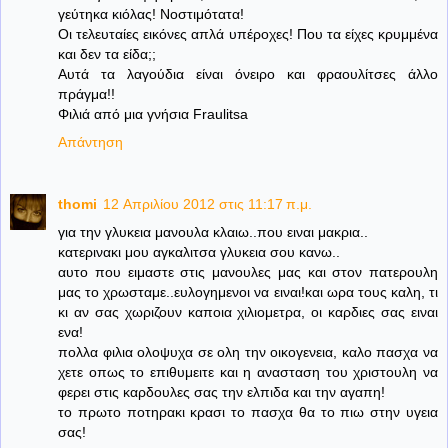
γεύτηκα κιόλας! Νοστιμότατα!
Οι τελευταίες εικόνες απλά υπέροχες! Που τα είχες κρυμμένα
και δεν τα είδα;;
Αυτά τα λαγούδια είναι όνειρο και φραουλίτσες άλλο
πράγμα!!
Φιλιά από μια γνήσια Fraulitsa
Απάντηση
thomi
12 Απριλίου 2012 στις 11:17 π.μ.
για την γλυκεια μανουλα κλαιω..που ειναι μακρια..
κατερινακι μου αγκαλιτσα γλυκεια σου κανω..
αυτο που ειμαστε στις μανουλες μας και στον πατερουλη
μας το χρωσταμε..ευλογημενοι να ειναι!και ωρα τους καλη, τι
κι αν σας χωριζουν καποια χιλιομετρα, οι καρδιες σας ειναι
ενα!
πολλα φιλια ολοψυχα σε ολη την οικογενεια, καλο πασχα να
χετε οπως το επιθυμειτε και η ανασταση του χριστουλη να
φερει στις καρδουλες σας την ελπιδα και την αγαπη!
το πρωτο ποτηρακι κρασι το πασχα θα το πιω στην υγεια
σας!