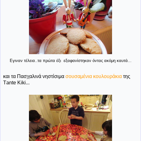
Εγιναν τέλεια..τα πρώτα έξι εξαφανίστηκαν όντας ακόμη καυτά...
και τα Πασχαλινά νηστίσιμα
σουσαμένια κουλουράκια
της
Τante Kiki...