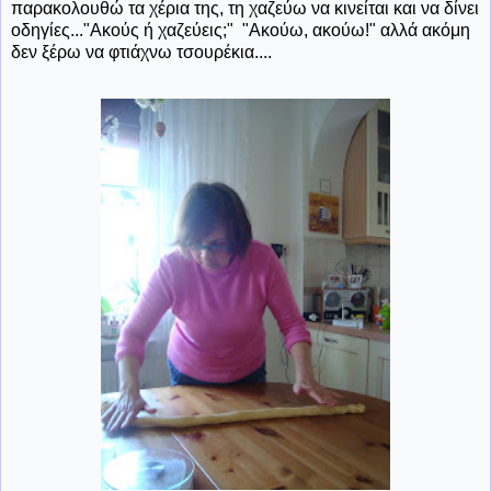
παρακολουθώ τα χέρια της, τη χαζεύω να κινείται και να δίνει
οδηγίες..."Ακούς ή χαζεύεις;" "Ακούω, ακούω!" αλλά ακόμη
δεν ξέρω να φτιάχνω τσουρέκια....