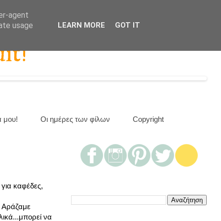
ser-agent
rate usage
LEARN MORE
GOT IT
it!
α μου!
Οι ημέρες των φίλων
Copyright
 για καφέδες,
. Αράζαμε
ικά...μπορεί να