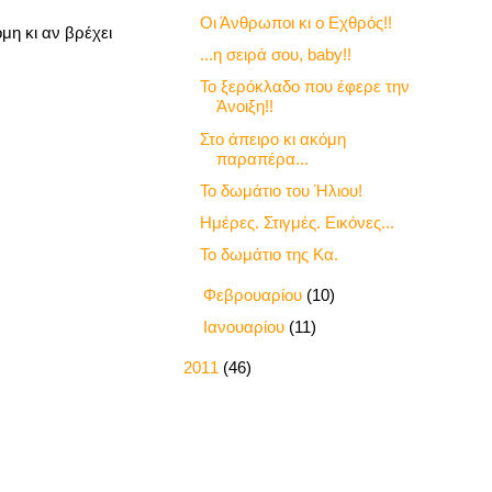
Οι Άνθρωποι κι ο Εχθρός!!
μη κι αν βρέχει
...η σειρά σου, baby!!
Το ξερόκλαδο που έφερε την
Άνοιξη!!
Στο άπειρο κι ακόμη
παραπέρα...
Το δωμάτιο του Ήλιου!
Ημέρες. Στιγμές. Εικόνες...
Το δωμάτιο της Κα.
►
Φεβρουαρίου
(10)
►
Ιανουαρίου
(11)
►
2011
(46)