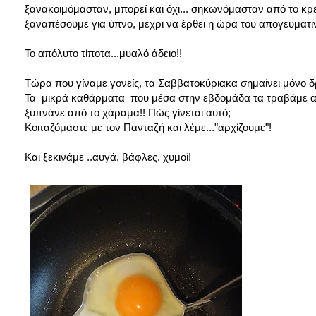
ξανακοιμόμασταν, μπορεί και όχι... σηκωνόμασταν από το κρε
ξαναπέσουμε για ύπνο, μέχρι να έρθει η ώρα του απογευματιν
Το απόλυτο τίποτα...μυαλό άδειο!!
Τώρα που γίναμε γονείς, τα Σαββατοκύριακα σημαίνει μόνο 
Τα μικρά καθάρματα που μέσα στην εβδομάδα τα τραβάμε απ
ξυπνάνε από το χάραμα!! Πώς γίνεται αυτό;
Κοιταζόμαστε με τον Πανταζή και λέμε..."αρχίζουμε"!
Και ξεκινάμε ..αυγά, βάφλες, χυμοί!