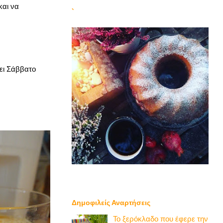
και να
`
ει Σάββατο
Δημοφιλείς Αναρτήσεις
Το ξερόκλαδο που έφερε την