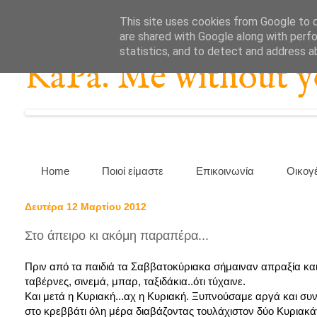
This site uses cookies from Google to de
are shared with Google along with perfo
statistics, and to detect and address a
KaPa. Me without you
Home
Ποιοί είμαστε
Επικοινωνία
Οικογ
Δευτέρα 12 Μαρτίου 2012
Στο άπειρο κι ακόμη παραπέρα...
Πριν από τα παιδιά τα Σαββατοκύριακα σήμαιναν απραξία και
ταβέρνες, σινεμά, μπαρ, ταξιδάκια..ότι τύχαινε.
Και μετά η Κυριακή...αχ η Κυριακή. Ξυπνούσαμε αργά και σ
στο κρεββάτι όλη μέρα διαβάζοντας τουλάχιστον δύο Κυριακά