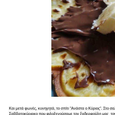
Και μετά φωνές, κυνηγητά, το σπίτι "Ανάστα ο Κύριος". Στο σαλ
Σαββατοκύριακο που φιλοξενούσαμε τον ξαδερφούλη μας τον Χ