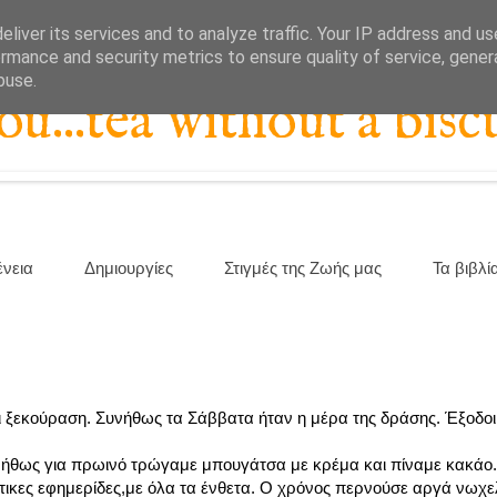
liver its services and to analyze traffic. Your IP address and u
rmance and security metrics to ensure quality of service, gene
buse.
...tea without a biscu
ένεια
Δημιουργίες
Στιγμές της Ζωής μας
Τα βιβλί
 ξεκούραση. Συνήθως τα Σάββατα ήταν η μέρα της δράσης. Έξοδοι
υνήθως για πρωινό τρώγαμε μπουγάτσα με κρέμα και πίναμε κακάο
τικες εφημερίδες,με όλα τα ένθετα. Ο χρόνος περνούσε αργά νωχελ