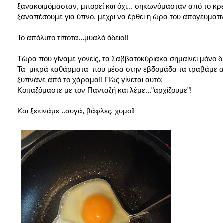
ξανακοιμόμασταν, μπορεί και όχι... σηκωνόμασταν από το κρε
ξαναπέσουμε για ύπνο, μέχρι να έρθει η ώρα του απογευματιν
Το απόλυτο τίποτα...μυαλό άδειο!!
Τώρα που γίναμε γονείς, τα Σαββατοκύριακα σημαίνει μόνο 
Τα μικρά καθάρματα που μέσα στην εβδομάδα τα τραβάμε απ
ξυπνάνε από το χάραμα!! Πώς γίνεται αυτό;
Κοιταζόμαστε με τον Πανταζή και λέμε..."αρχίζουμε"!
Και ξεκινάμε ..αυγά, βάφλες, χυμοί!