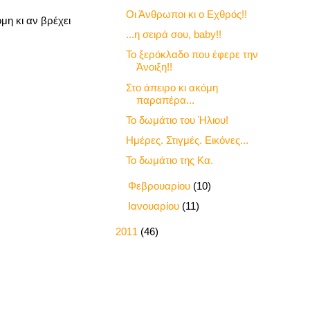
Οι Άνθρωποι κι ο Εχθρός!!
μη κι αν βρέχει
...η σειρά σου, baby!!
Το ξερόκλαδο που έφερε την
Άνοιξη!!
Στο άπειρο κι ακόμη
παραπέρα...
Το δωμάτιο του Ήλιου!
Ημέρες. Στιγμές. Εικόνες...
Το δωμάτιο της Κα.
►
Φεβρουαρίου
(10)
►
Ιανουαρίου
(11)
►
2011
(46)