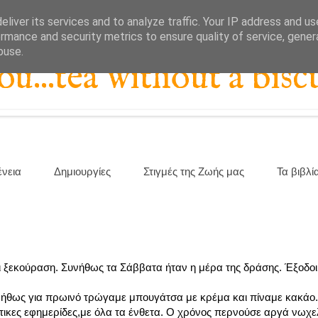
liver its services and to analyze traffic. Your IP address and u
rmance and security metrics to ensure quality of service, gene
buse.
...tea without a biscu
ένεια
Δημιουργίες
Στιγμές της Ζωής μας
Τα βιβλί
 ξεκούραση. Συνήθως τα Σάββατα ήταν η μέρα της δράσης. Έξοδοι
υνήθως για πρωινό τρώγαμε μπουγάτσα με κρέμα και πίναμε κακάο
τικες εφημερίδες,με όλα τα ένθετα. Ο χρόνος περνούσε αργά νωχελ