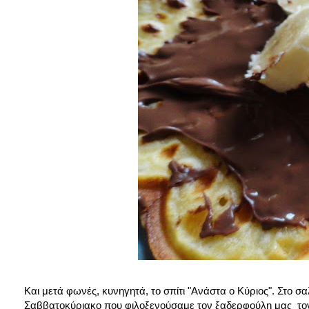
Και μετά φωνές, κυνηγητά, το σπίτι "Ανάστα ο Κύριος". Στο σαλ
Σαββατοκύριακο που φιλοξενούσαμε τον ξαδερφούλη μας τον Χ