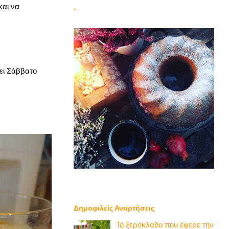
και να
`
ει Σάββατο
Δημοφιλείς Αναρτήσεις
Το ξερόκλαδο που έφερε την