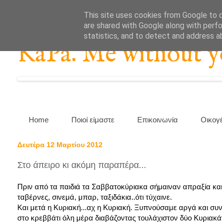
This site uses cookies from Google to de
are shared with Google along with perfo
statistics, and to detect and address a
KaPa. Me without you
Home
Ποιοί είμαστε
Επικοινωνία
Οικογ
Δευτέρα 12 Μαρτίου 2012
Στο άπειρο κι ακόμη παραπέρα...
Πριν από τα παιδιά τα Σαββατοκύριακα σήμαιναν απραξία και
ταβέρνες, σινεμά, μπαρ, ταξιδάκια..ότι τύχαινε.
Και μετά η Κυριακή...αχ η Κυριακή. Ξυπνούσαμε αργά και σ
στο κρεββάτι όλη μέρα διαβάζοντας τουλάχιστον δύο Κυριακά