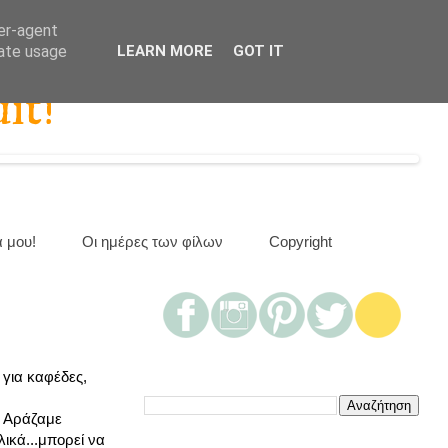
ser-agent
rate usage
LEARN MORE
GOT IT
it!
α μου!
Οι ημέρες των φίλων
Copyright
 για καφέδες,
. Αράζαμε
ικά...μπορεί να