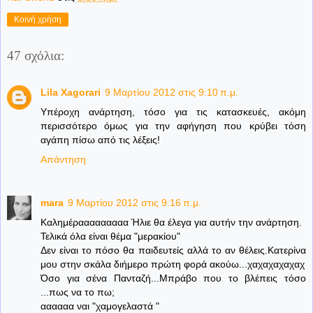
Κοινή χρήση
47 σχόλια:
Lila Xagorari
9 Μαρτίου 2012 στις 9:10 π.μ.
Yπέροχη ανάρτηση, τόσο για τις κατασκευές, ακόμη
περισσότερο όμως για την αφήγηση που κρύβει τόση
αγάπη πίσω από τις λέξεις!
Απάντηση
mara
9 Μαρτίου 2012 στις 9:16 π.μ.
Καλημέρααααααααα Ήλιε θα έλεγα για αυτήν την ανάρτηση.
Τελικά όλα είναι θέμα "μερακίου"
Δεν είναι το πόσο θα παιδευτείς αλλά το αν θέλεις.Κατερίνα
μου στην σκάλα διήμερο πρώτη φορά ακούω...χαχαχαχαχαχ
Όσο για σένα Πανταζή...Μπράβο που το βλέπεις τόσο
...πως να το πω;
αααααα ναι "χαμογελαστά "