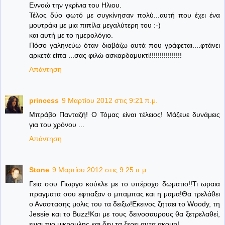
Εννοώ την γκρίνια του Ηλιου.
Τέλος δύο φωτό με συγκίνησαν πολύ...αυτή που έχει ένα
μουτράκι με μια πιπίλα μεγαλύτερη του :-)
και αυτή με το ημερολόγιο.
Πόσο γαληνεύω όταν διαβάζω αυτά που γράφεται....φτάνει
αρκετά είπα ...σας φιλώ ασκαρδαμυκτί!!!!!!!!!!!!!!!!
Απάντηση
princess
9 Μαρτίου 2012 στις 9:21 π.μ.
Μπράβο Πανταζή! Ο Τόμας είναι τέλειος! Μάζευε δυνάμεις
για του χρόνου ...
Απάντηση
Stone
9 Μαρτίου 2012 στις 9:25 π.μ.
Γεια σου Γιωργο κούκλε με το υπέροχο δωματιο!!Τι ωραια
πραγματα σου εφτιαξαν ο μπαμπας και η μαμα!Θα τρελάθει
ο Αναστασης μολις του τα δειξω!Εκεινος ζηταει το Woody, τη
Jessie και το Buzz!Και με τους δεινοσαυρους θα ξετρελαθεί,
ειναι πιο μικρουλης και δεν τα ξερει αυτα ακομη!