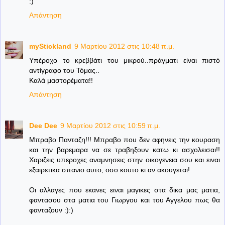
:)
Απάντηση
myStickland
9 Μαρτίου 2012 στις 10:48 π.μ.
Υπέροχο το κρεββάτι του μικρού..πράγματι είναι πιστό
αντίγραφο του Τόμας..
Καλά μαστορέματα!!
Απάντηση
Dee Dee
9 Μαρτίου 2012 στις 10:59 π.μ.
Μπραβο Πανταζη!!! Μπραβο που δεν αφηνεις την κουραση
και την βαρεμαρα να σε τραβηξουν κατω κι ασχολεισαι!!
Χαριζεις υπεροχες αναμνησεις στην οικογενεια σου και ειναι
εξαιρετικα σπανιο αυτο, οσο κουτο κι αν ακουγεται!
Οι αλλαγες που εκανες ειναι μαγικες στα δικα μας ματια,
φαντασου στα ματια του Γιωργου και του Αγγελου πως θα
φανταζουν :):)