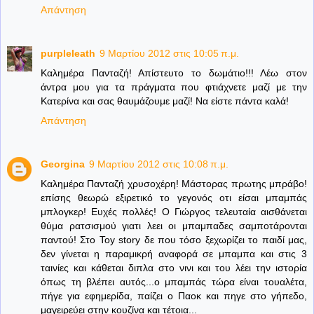
Απάντηση
purpleleath
9 Μαρτίου 2012 στις 10:05 π.μ.
Καλημέρα Πανταζή! Απίστευτο το δωμάτιο!!! Λέω στον
άντρα μου για τα πράγματα που φτιάχνετε μαζί με την
Κατερίνα και σας θαυμάζουμε μαζί! Να είστε πάντα καλά!
Απάντηση
Georgina
9 Μαρτίου 2012 στις 10:08 π.μ.
Καλημέρα Πανταζή χρυσοχέρη! Μάστορας πρωτης μπράβο!
επίσης θεωρώ εξιρετικό το γεγονός οτι είσαι μπαμπάς
μπλογκερ! Ευχές πολλές! Ο Γιώργος τελευταία αισθάνεται
θύμα ρατσισμού γιατι λεει οι μπαμπαδες σαμποτάρονται
παντού! Στο Toy story δε που τόσο ξεχωρίζει το παιδί μας,
δεν γίνεται η παραμικρή αναφορά σε μπαμπα και στις 3
ταινίες και κάθεται διπλα στο νινι και του λέει την ιστορία
όπως τη βλέπει αυτός...ο μπαμπάς τώρα είναι τουαλέτα,
πήγε για εφημερίδα, παίζει ο Παοκ και πηγε στο γήπεδο,
μαγειρεύει στην κουζίνα και τέτοια...