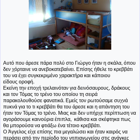
Αυτό που άρεσε πάρα πολύ στο Γιώργο ήταν η σκάλα, όπου
δεν χόρταινε να ανεβοκατεβαίνει. Επίσης ήθελε το κρεββάτι
του να έχει συγκεκριμένο χαρακτήρα και κάποιου
είδους οροφή.
Εκείνη την εποχή τρελαινόταν για δεινόσαυρους, δράκους
και τον Τόμας το τρένο του οποίου τη σειρά
παρακολουθούσε φανατικά. Εμείς τον ρωτούσαμε συχνά
πυκνά για το τι κρεββάτι θα του άρεσε και η απάντηση του
ήταν τον Τόμας το τρένο. Μιας και δεν υπήρχε περίπτωση να
αγοράσουμε καινούρια έπιπλα, κάθισα και σκέφτηκα πως
θα μπορούσα να φτιάξω ένα τέτοιο κρεββάτι.
Ο Άγγελος είχε επίσης πια μεγαλώσει και ήταν καιρός να
περάσει από την περίοδο του νηπιαγωγείου στις ανάγκες