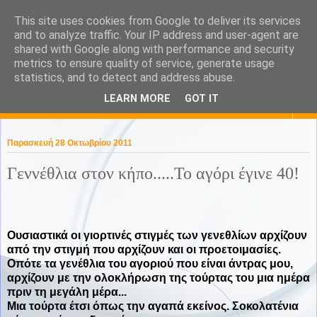
This site uses cookies from Google to deliver its services
KaPa. Me without you...tea
and to analyze traffic. Your IP address and user-agent are
shared with Google along with performance and security
without a biscuit!
metrics to ensure quality of service, generate usage
statistics, and to detect and address abuse.
LEARN MORE
GOT IT
▼
Παρασκευή 28 Οκτωβρίου 2011
Γεννέθλια στον κήπο.....Το αγόρι έγινε 40!
Ουσιαστικά οι γιορτινές στιγμές των γενεθλίων αρχίζουν
από την στιγμή που αρχίζουν και οι προετοιμασίες.
Οπότε τα γενέθλια του αγοριού που είναι άντρας μου,
αρχίζουν με την ολοκλήρωση της τούρτας του μια ημέρα
πριν τη μεγάλη μέρα...
Μια τούρτα έτσι όπως την αγαπά εκείνος. Σοκολατένια