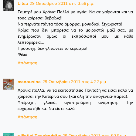
Litsa
29 Οκτωβρίου 2011 στις 3:56 μ.μ.
Γαμπρέ μου Χρόνια Πολλά με υγεία. Να σε χαίρονται και να
τους χαίρεσαι βεβαίως!!
Να περνάτε πάντα τόσο όμορφα, μοναδικά, ξεχωριστά!
Κρίμα που δεν μπόρεσα να το μοιραστώ μαζί σας, με
ενημέρωσαν όμως οι εκπρόσωποί μου με κάθε
λεπτομέρεια...
Προσοχή: δεν γλιτώνετε το κέρασμα!
Φιλιά
Απάντηση
manousina
29 Οκτωβρίου 2011 στις 4:22 μ.μ.
Χρόνια πολλά, να τα εκατοστήσεις Πανταζή να είσαι καλά να
χαίρεσαι την Κατερίνα σου (και όλη την οικογένεια-παρέα).
Υπέροχη, γλυκιά, αγαπησιάρικη ανάρτηση. Την
ευχαριστήθηκα. Να είστε καλά
Απάντηση
~ Fotini Theoharidi ~
29 Οκτωβρίου 2011 στις 8:33 μ.μ.