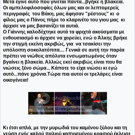
Μετά έγινε αυτό που γίνεται πάντα...βγήκε η βλακεία.
Οι αμπελοφιλοσοφίες όλων μας και οι λεπτομερείς
περιγραφές του Βάκη, μας άφησαν "ρέστους" κι ο
φίλος μας ο Πάνος πήρε το κλαρινέτο του γιου μας κι
άρχισε να μας βασανίζει τα αυτιά.
Ο Γιάννης καλοδέχτηκε αυτά τα φριχτά ακούσματα με
ενθουσιασμό κι άρχισε να χορεύει, ενώ ο Άλκης βρήκε
την στιγμή εκείνη ακριβώς, για να τσακίσει την
υπόλοιπη σοκολατόπιτα.... Γενικά σε αυτή την παρέα
πρέπει να νιώθεις απόλυτα ενσωματωμένος όταν
βγαίνει η βλακεία. Αλλιώς εκεί ακριβώς είναι που θα
νιώσεις ξένο σώμα... Κάποτε το είχα νιώσει κι εγώ
αυτό...πάνε χρόνια.Τώρα πια αυτοί οι τρελάρες είναι
οικογένεια!
Κι έτσι απλά, με την μυρωδιά του καμένου ξύλου και τη
γεύση ενός καλού παλιού καπνισμένου κρασιού έκλεισε