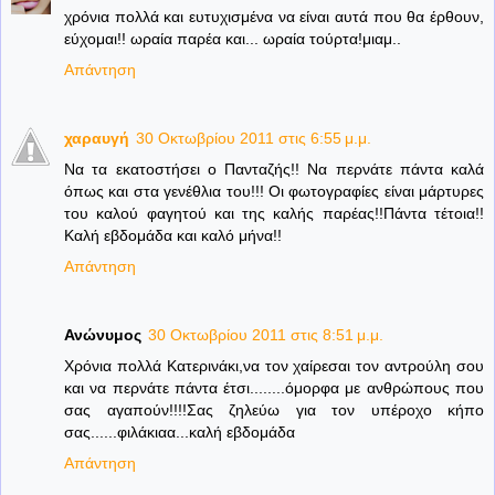
χρόνια πολλά και ευτυχισμένα να είναι αυτά που θα έρθουν,
εύχομαι!! ωραία παρέα και... ωραία τούρτα!μιαμ..
Απάντηση
χαραυγή
30 Οκτωβρίου 2011 στις 6:55 μ.μ.
Να τα εκατοστήσει ο Πανταζής!! Να περνάτε πάντα καλά
όπως και στα γενέθλια του!!! Οι φωτογραφίες είναι μάρτυρες
του καλού φαγητού και της καλής παρέας!!Πάντα τέτοια!!
Καλή εβδομάδα και καλό μήνα!!
Απάντηση
Ανώνυμος
30 Οκτωβρίου 2011 στις 8:51 μ.μ.
Χρόνια πολλά Κατερινάκι,να τον χαίρεσαι τον αντρούλη σου
και να περνάτε πάντα έτσι........όμορφα με ανθρώπους που
σας αγαπούν!!!!Σας ζηλεύω για τον υπέροχο κήπο
σας......φιλάκιαα...καλή εβδομάδα
Απάντηση