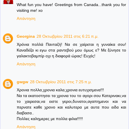
What fun you have! Greetings from Canada...thank you for
visiting me! xo
Απάντηση
Georgina
28 Οκτωβρίου 2011 στις 6:21 π.μ.
Χρόνια πολλά Πανταζή! Να σε χαίρεται η γυναίκα σου!
Καναδέζα κι εγω στα ραντεβού μου όμως ε? Με ξύνησε το
γαλακτοβαμπίρ οχι η διαφορά ώρας! Ευχές!
Απάντηση
gwgw
28 Οκτωβρίου 2011 στις 7:25 π.μ.
Χρονια πολλα,χρονια καλα,χρονια ευτυχισμενα!!!
Να τα εκατοστησει τα χρονια του το αγορι σου Κατερινακι,να
το χαιρεσαι,να ειστε γεροι,δυνατοι,αγαπημενοι και να
περνατε καθε χρονο και καλυτερα με αυτα που ειδα και
διαβασα..
Πολλες καλημερες με πολλα φιλια!!!!!
Απάντηση