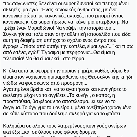
πρωταγωνιστές δεν είναι οι super δυνατοί και πετυχημένοι
αθλητές, μα εγώ...Ένας κανονικός άνθρωπος, με ένα
κανονικό σώμα, με κανονικές αντοχές που μπορεί όντας
κανονικός κι όχι super ήρωας να κάνει μια υπέρβαση...Να
τρέξει έναν Μαραθώνιο! Να γράψει την ιστορία του...
Συγκινήθηκα πολύ όταν στην αθλητική ιστοσελίδα που είδα
αυτή τη διαφήμιση υπήρχε το σχόλιο ενός άντρα που
έγραφε..."πίσω από αυτήν την κοπέλα, είμαι εγώ"..."και πίσω
από εσένα, εγώ!" Έγραψα με περηφάνια...Θα είμαι η
τελευταία! Μα θα είμαι εκεί...στο τέρμα.
Κι όλα αυτά με αφορμή την αυριανή ημέρα καθώς αύριο θα
είμαι στον νυχτερινό ημιμαραθώνιο της Θεσσαλονίκης κι ήδη
νιώθω να φουσκώνω από προσμονή...
Αγαπημένοι βρείτε κάτι να το αγαπήσετε και κυνηγήστε το
ανελέητα μέχρι να το αγγίξετε...Το κυνήγι, ο κόπος, η
προσπάθεια, θα φέρουν το αποτέλεσμα...κι εκείνο το
άγγιγμα. Το άγγιγμα του ονείρου, μένει ανεξίτηλα χαραγμένο
σε κάθε κύτταρο που δούλεψε σκληρά για να το φτάσει.
Καλημέρα σε όλους τους λατρεμένους κυνηγούς ονείρων
εκεί έξω...και σε όλους τους φίλους δρομείς.