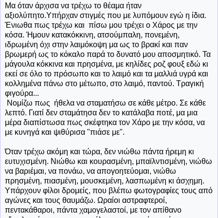
Μα όταν άρχισα να τρέχω το θέαμα ήταν
αξιολύπητο.Υπήρχαν στιγμές που με λυπόμουν εγώ η ίδια.
Ένιωθα πως τρέχω και πίσω μου τρέχει ο Χάρος με την
κόσα. Ήμουν κατακόκκινη, ατσούμπαλη, πονεμένη,
ιδρωμένη όχι στην λαιμόκοψη μα ως το βρακί και παν
βρωμερή ως το κόκαλο παρά το δυνατό μου αποσμητικό. Τα
μάγουλα κόκκινα και πρησμένα, με κηλίδες ροζ φουξ εδώ κι
εκεί σε όλο το πρόσωπο και το λαιμό και τα μαλλιά υγρά και
κολλημένα πάνω στο μέτωπο, στο λαιμό, παντού. Τραγική
φιγούρα...
Νομίζω πως ήθελα να σταματήσω σε κάθε μέτρο. Σε κάθε
λεπτό. Γιατί δεν σταμάτησα δεν το κατάλαβα ποτέ, μα μια
μέρα διαπίστωσα πως σκέφτηκα τον Χάρο με την κόσα, να
με κυνηγά και ψιθύρισα "πιάσε με".
Όταν τρέχω ακόμη και τώρα, δεν νιώθω πάντα ήρεμη κι
ευτυχισμένη. Νιώθω και κουρασμένη, μπαϊλντισμένη, νιώθω
να βαριέμαι, να πονάω, να απογοητεύομαι, νιώθω
πρησμένη, πιασμένη, μουσκεμένη, λασπωμένη κι άσχημη.
Υπάρχουν φίλοι δρομείς, που βλέπω φωτογραφίες τους από
αγώνες και τους θαυμάζω. Ωραίοι αστραφτεροί,
πεντακάθαροι, πάντα χαμογελαστοί, με τον απίθανο