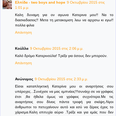
Ελπίδα - two boys and hope
9 Οκτωβρίου 2015 στις
1:01 μ.μ.
Καλη δυναμη για ον αγωνα Κατερινα μου!! Να το
διασκεδασεις!! Μετα τη μετακομιση λεω να αρχισω κι εγω!!
πολλα φιλια
Απάντηση
Κούλλα
9 Οκτωβρίου 2015 στις 2:06 μ.μ.
Καλό δρόμο Κατερινούλα! Τρέξε για όσους δεν μπορούν.
Απάντηση
Ανώνυμος
9 Οκτωβρίου 2015 στις 2:33 μ.μ.
Είσαι καταπληκτική Κατερίνα μου οι αναρτήσεις σου
υπέροχες...Συνέχισε να μας εμπνέεις!!!συνάιχι σε να γράφεις
έτσι ,θα ήθελα όμως να γράφεις συχνότερα.Με τις
αναρτήσεις σου δίνεις πάντα τροφή για σκέψη.Λίγοι
άνθρωποι το πετυχαίνουν αυτό και εσύ να ξέρεις έχεις το
χάρισμα.Καλη επιτυχία αύριο .Τρέξε και για εμάς που δεν