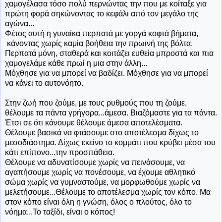
χαμογέλασα τόσο πολύ περνώντας την που με κοίταξε για
πρώτη φορά σηκώνοντας το κεφάλι από τον μεγάλο της
αγώνα...
Φέτος αυτή η γυναίκα περπατά με γοργά κοφτά βήματα,
κάνοντας χωρίς καμία βοήθεια την πρωινή της βόλτα.
Περπατά μόνη, σταθερά και κοιτάζει ευθεία μπροστά και πια
χαμογελάμε κάθε πρωί η μια στην άλλη...
Μόχθησε για να μπορεί να βαδίζει. Μόχθησε για να μπορεί
να κάνει το αυτονόητο.
Στην ζωή που ζούμε, με τους ρυθμούς που τη ζούμε,
θέλουμε τα πάντα γρήγορα...άμεσα. Βιαζόμαστε για τα πάντα.
Έτσι σε ότι κάνουμε θέλουμε άμεσα αποτελέσματα.
Θέλουμε βασικά να φτάσουμε στο αποτέλεσμα δίχως το
μεσοδιάστημα. Δίχως εκείνο το κομμάτι που κρύβει μέσα του
κάτι επίπονο...την προσπάθεια.
Θέλουμε να αδυνατίσουμε χωρίς να πεινάσουμε, να
αγαπήσουμε χωρίς να πονέσουμε, να έχουμε αθλητικό
σώμα χωρίς να γυμναστούμε, να μορφωθούμε χωρίς να
μελετήσουμε...Θέλουμε το αποτέλεσμα χωρίς τον κόπο. Μα
στον κόπο είναι όλη η γνώση, όλος ο πλούτος, όλο το
νόημα...Το ταξίδι, είναι ο κόπος!