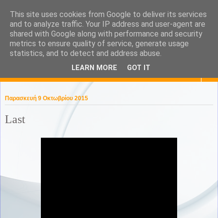
This site uses cookies from Google to deliver its services
KaPa. Me without you...tea
and to analyze traffic. Your IP address and user-agent are
shared with Google along with performance and security
without a biscuit!
metrics to ensure quality of service, generate usage
statistics, and to detect and address abuse.
LEARN MORE
GOT IT
▼
Παρασκευή 9 Οκτωβρίου 2015
Last