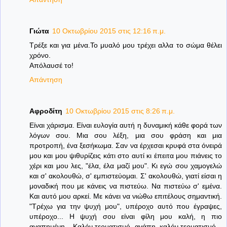
Γιώτα
10 Οκτωβρίου 2015 στις 12:16 π.μ.
Τρέξε και για μένα.Το μυαλό μου τρέχει αλλα το σώμα θέλει
χρόνο.
Απόλαυσέ το!
Απάντηση
Αφροδίτη
10 Οκτωβρίου 2015 στις 8:26 π.μ.
Είναι χάρισμα. Είναι ευλογία αυτή η δυναμική κάθε φορά των
λόγων σου. Μια σου λέξη, μια σου φράση και μια
προτροπή, ένα ξεσήκωμα. Σαν να έρχεσαι κρυφά στα όνειρά
μου και μου ψιθυρίζεις κάτι στο αυτί κι έπειτα μου πιάνεις το
χέρι και μου λες, "έλα, έλα μαζί μου". Κι εγώ σου χαμογελώ
και σ' ακολουθώ, σ' εμπιστεύομαι. Σ' ακολουθώ, γιατί είσαι η
μοναδική που με κάνεις να πιστεύω. Να πιστεύω σ' εμένα.
Και αυτό μου αρκεί. Με κάνει να νιώθω επιτέλους σημαντική.
"Τρέχω για την ψυχή μου", υπέροχο αυτό που έγραψες,
υπέροχο... Η ψυχή σου είναι φίλη μου καλή, η πιο
αγαπημένη... Καλόν τερματισμό, αγάπη, καλόν τερματισμό...