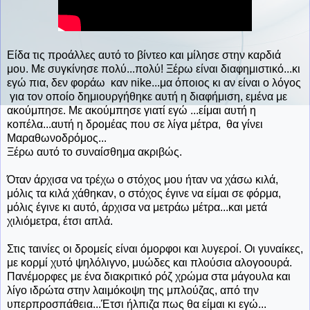
Είδα τις προάλλες αυτό το βίντεο και μίλησε στην καρδιά
μου. Με συγκίνησε πολύ...πολύ! Ξέρω είναι διαφημιστικό...κι
εγώ πια, δεν φοράω καν nike...μα όποιος κι αν είναι ο λόγος
για τον οποίο δημιουργήθηκε αυτή η διαφήμιση, εμένα με
ακούμπησε. Με ακούμπησε γιατί εγώ ...είμαι αυτή η
κοπέλα...αυτή η δρομέας που σε λίγα μέτρα, θα γίνει
Μαραθωνοδρόμος...
Ξέρω αυτό το συναίσθημα ακριβώς.
Όταν άρχισα να τρέχω ο στόχος μου ήταν να χάσω κιλά,
μόλις τα κιλά χάθηκαν, ο στόχος έγινε να είμαι σε φόρμα,
μόλις έγινε κι αυτό, άρχισα να μετράω μέτρα...και μετά
χιλιόμετρα, έτσι απλά.
Στις ταινίες οι δρομείς είναι όμορφοι και λυγεροί. Οι γυναίκες,
με κορμί χυτό ψηλόλιγνο, μυώδες και πλούσια αλογοουρά.
Πανέμορφες με ένα διακριτικό ρόζ χρώμα στα μάγουλα και
λίγο ιδρώτα στην λαιμόκοψη της μπλούζας, από την
υπερπροσπάθεια...Έτσι ήλπιζα πως θα είμαι κι εγώ...