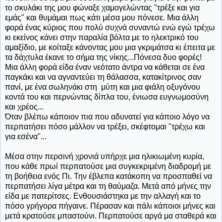
το σκυλάκι της μου φώναξε χαμογελώντας "τρέξε και για
εμάς" και θυμάμαι πως κάτι μέσα μου πόνεσε. Μια άλλη
φορά ένας κύριος που πολύ συχνά συναντώ ενώ εγώ τρέχω
κι εκείνος κάνει στην παραλία βόλτα με το ηλεκτρικό του
αμαξίδιο, με κοίταξε κάνοντας μου μια γκριμάτσα κι έπειτα με
τα δάχτυλα έκανε το σήμα της νίκης...Πόνεσα δυο φορές!
Μια άλλη φορά είδα έναν νεότατο άντρα να κάθεται σε ένα
παγκάκι και να αγναντεύει τη θάλασσα, κατακίτρινος σαν
πανί, με ένα σωληνάκι στη μύτη και μια φιάλη οξυγόνου
κοντά του και περνώντας δίπλα του, ένιωσα ευγνωμοσύνη
και χρέος...
Όταν βλέπω κάποιον πια που αδυνατεί για κάποιο λόγο να
περπατήσει πόσο μάλλον να τρέξει, σκέφτομαι "τρέχω και
για εσένα"...
Μέσα στην περσινή χρονιά υπήρχε μια ηλικιωμένη κυρία,
που κάθε πρωί περπατούσε μια συγκεκριμένη διαδρομή με
τη βοήθεια ενός Πι. Την έβλεπα κατάκοπη να προσπαθεί να
περπατήσει λίγα μέτρα και τη θαύμαζα. Μετά από μήνες την
είδα με πατερίτσες. Ενθουσιάστηκα με την αλλαγή και το
πόσο γρήγορα πήγαινε. Πέρασαν και πάλι κάποιοι μήνες και
μετά κρατούσε μπαστούνι. Περπατούσε αργά μα σταθερά και