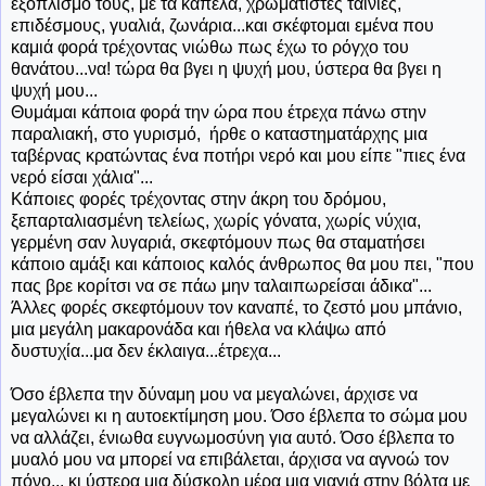
εξοπλισμό τους, με τα καπέλα, χρωματιστές ταινίες,
επιδέσμους, γυαλιά, ζωνάρια...και σκέφτομαι εμένα που
καμιά φορά τρέχοντας νιώθω πως έχω το ρόγχο του
θανάτου...να! τώρα θα βγει η ψυχή μου, ύστερα θα βγει η
ψυχή μου...
Θυμάμαι κάποια φορά την ώρα που έτρεχα πάνω στην
παραλιακή, στο γυρισμό, ήρθε ο καταστηματάρχης μια
ταβέρνας κρατώντας ένα ποτήρι νερό και μου είπε "πιες ένα
νερό είσαι χάλια"...
Κάποιες φορές τρέχοντας στην άκρη του δρόμου,
ξεπαρταλιασμένη τελείως, χωρίς γόνατα, χωρίς νύχια,
γερμένη σαν λυγαριά, σκεφτόμουν πως θα σταματήσει
κάποιο αμάξι και κάποιος καλός άνθρωπος θα μου πει, "που
πας βρε κορίτσι να σε πάω μην ταλαιπωρείσαι άδικα"...
Άλλες φορές σκεφτόμουν τον καναπέ, το ζεστό μου μπάνιο,
μια μεγάλη μακαρονάδα και ήθελα να κλάψω από
δυστυχία...μα δεν έκλαιγα...έτρεχα...
Όσο έβλεπα την δύναμη μου να μεγαλώνει, άρχισε να
μεγαλώνει κι η αυτοεκτίμηση μου. Όσο έβλεπα το σώμα μου
να αλλάζει, ένιωθα ευγνωμοσύνη για αυτό. Όσο έβλεπα το
μυαλό μου να μπορεί να επιβάλεται, άρχισα να αγνοώ τον
πόνο... κι ύστερα μια δύσκολη μέρα μια γιαγιά στην βόλτα με