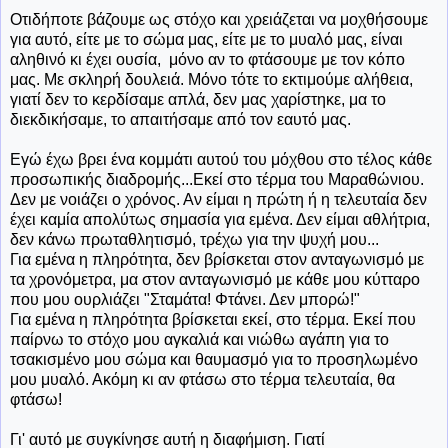
Οτιδήποτε βάζουμε ως στόχο και χρειάζεται να μοχθήσουμε
για αυτό, είτε με το σώμα μας, είτε με το μυαλό μας, είναι
αληθινό κι έχει ουσία, μόνο αν το φτάσουμε με τον κόπο
μας. Με σκληρή δουλειά. Μόνο τότε το εκτιμούμε αλήθεια,
γιατί δεν το κερδίσαμε απλά, δεν μας χαρίστηκε, μα το
διεκδικήσαμε, το απαιτήσαμε από τον εαυτό μας.
Εγώ έχω βρει ένα κομμάτι αυτού του μόχθου στο τέλος κάθε
προσωπικής διαδρομής...Εκεί στο τέρμα του Μαραθώνιου.
Δεν με νοιάζει ο χρόνος. Αν είμαι η πρώτη ή η τελευταία δεν
έχει καμία απολύτως σημασία για εμένα. Δεν είμαι αθλήτρια,
δεν κάνω πρωταθλητισμό, τρέχω για την ψυχή μου...
Για εμένα η πληρότητα, δεν βρίσκεται στον ανταγωνισμό με
τα χρονόμετρα, μα στον ανταγωνισμό με κάθε μου κύτταρο
που μου ουρλιάζει "Σταμάτα! Φτάνει. Δεν μπορώ!"
Για εμένα η πληρότητα βρίσκεται εκεί, στο τέρμα. Εκεί που
παίρνω το στόχο μου αγκαλιά και νιώθω αγάπη για το
τσακισμένο μου σώμα και θαυμασμό για το προσηλωμένο
μου μυαλό. Ακόμη κι αν φτάσω στο τέρμα τελευταία, θα
φτάσω!
Γι' αυτό με συγκίνησε αυτή η διαφήμιση. Γιατί