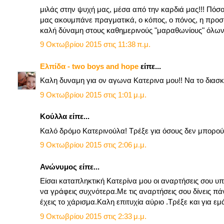
μιλάς στην ψυχή μας, μέσα από την καρδιά μας!!! Πόσο δ
μας ακουμπάνε πραγματικά, ο κόπος, ο πόνος, η προσ
καλή δύναμη στους καθημερινούς "μαραθωνίους" όλων 
9 Οκτωβρίου 2015 στις 11:38 π.μ.
Ελπίδα - two boys and hope
είπε...
Καλη δυναμη για ον αγωνα Κατερινα μου!! Να το διασκ
9 Οκτωβρίου 2015 στις 1:01 μ.μ.
Κούλλα είπε...
Καλό δρόμο Κατερινούλα! Τρέξε για όσους δεν μπορού
9 Οκτωβρίου 2015 στις 2:06 μ.μ.
Ανώνυμος είπε...
Είσαι καταπληκτική Κατερίνα μου οι αναρτήσεις σου υπέ
να γράφεις συχνότερα.Με τις αναρτήσεις σου δίνεις πά
έχεις το χάρισμα.Καλη επιτυχία αύριο .Τρέξε και για ε
9 Οκτωβρίου 2015 στις 2:33 μ.μ.