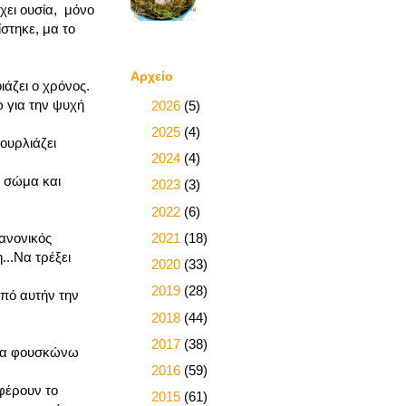
έχει ουσία, μόνο
στηκε, μα το
Αρχείο
άζει ο χρόνος.
ω για την ψυχή
►
2026
(5)
►
2025
(4)
ουρλιάζει
►
2024
(4)
υ σώμα και
►
2023
(3)
►
2022
(6)
►
2021
(18)
κανονικός
..Να τρέξει
►
2020
(33)
►
2019
(28)
από αυτήν την
►
2018
(44)
►
2017
(38)
 να φουσκώνω
►
2016
(59)
 φέρουν το
▼
2015
(61)