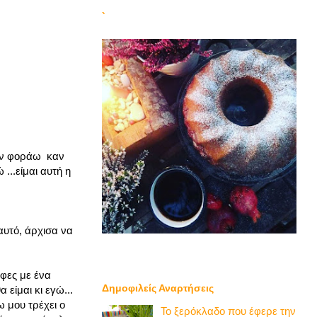
`
 δεν φοράω καν
...είμαι αυτή η
αυτό, άρχισα να
ρφες με ένα
Δημοφιλείς Αναρτήσεις
είμαι κι εγώ...
 μου τρέχει ο
Το ξερόκλαδο που έφερε την