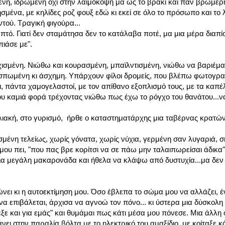
νη, ιδρωμένη όχι στην λαιμόκοψη μα ως το βρακί και παν βρωμερ
μένα, με κηλίδες ροζ φουξ εδώ κι εκεί σε όλο το πρόσωπο και το λ
τού. Τραγική φιγούρα...
τό. Γιατί δεν σταμάτησα δεν το κατάλαβα ποτέ, μα μια μέρα δια
πιάσε με".
χισμένη. Νιώθω και κουρασμένη, μπαϊλντισμένη, νιώθω να βαριέμα
σπωμένη κι άσχημη. Υπάρχουν φίλοι δρομείς, που βλέπω φωτογρα
, πάντα χαμογελαστοί, με τον απίθανο εξοπλισμό τους, με τα καπέ
 που καμιά φορά τρέχοντας νιώθω πως έχω το ρόγχο του θανάτου...ν
ακή, στο γυρισμό, ήρθε ο καταστηματάρχης μια ταβέρνας κρατών
σμένη τελείως, χωρίς γόνατα, χωρίς νύχια, γερμένη σαν λυγαριά,
ου πει, "που πας βρε κορίτσι να σε πάω μην ταλαιπωρείσαι άδικα".
μια μεγάλη μακαρονάδα και ήθελα να κλάψω από δυστυχία...μα δεν
ει κι η αυτοεκτίμηση μου. Όσο έβλεπα το σώμα μου να αλλάζει, 
 επιβάλεται, άρχισα να αγνοώ τον πόνο... κι ύστερα μια δύσκολη 
ξε και για εμάς" και θυμάμαι πως κάτι μέσα μου πόνεσε. Μια άλλη
ει στην παραλία βόλτα με το ηλεκτρικό του αμαξίδιο, με κοίταξε κ