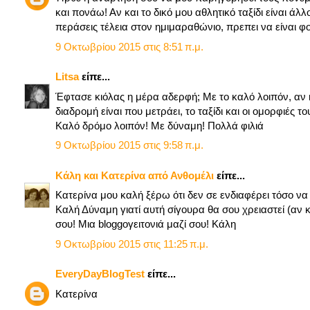
και πονάω! Αν και το δικό μου αθλητικό ταξίδι είναι ά
περάσεις τέλεια στον ημιμαραθώνιο, πρεπει να είναι φ
9 Οκτωβρίου 2015 στις 8:51 π.μ.
Litsa
είπε...
Έφτασε κιόλας η μέρα αδερφή; Με το καλό λοιπόν, αν κ
διαδρομή είναι που μετράει, το ταξίδι και οι ομορφιές το
Καλό δρόμο λοιπόν! Με δύναμη! Πολλά φιλιά
9 Οκτωβρίου 2015 στις 9:58 π.μ.
Κάλη και Κατερίνα από Ανθομέλι
είπε...
Κατερίνα μου καλή ξέρω ότι δεν σε ενδιαφέρει τόσο να
Καλή Δύναμη γιατί αυτή σίγουρα θα σου χρειαστεί (αν 
σου! Μια bloggoγειτονιά μαζί σου! Κάλη
9 Οκτωβρίου 2015 στις 11:25 π.μ.
EveryDayBlogTest
είπε...
Κατερίνα