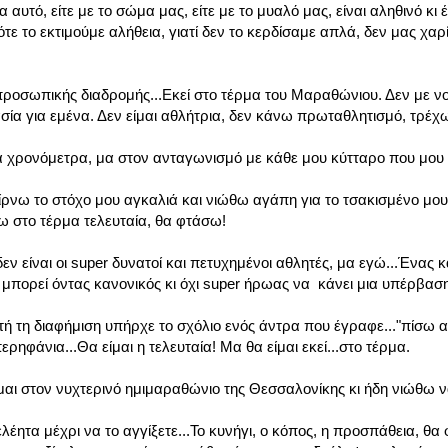
αυτό, είτε με το σώμα μας, είτε με το μυαλό μας, είναι αληθινό κι 
ε το εκτιμούμε αλήθεια, γιατί δεν το κερδίσαμε απλά, δεν μας χαρί
ροσωπικής διαδρομής...Εκεί στο τέρμα του Μαραθώνιου. Δεν με νοι
ασία για εμένα. Δεν είμαι αθλήτρια, δεν κάνω πρωταθλητισμό, τρέχ
τα χρονόμετρα, μα στον ανταγωνισμό με κάθε μου κύτταρο που μου 
παίρνω το στόχο μου αγκαλιά και νιώθω αγάπη για το τσακισμένο μο
 στο τέρμα τελευταία, θα φτάσω!
δεν είναι οι super δυνατοί και πετυχημένοι αθλητές, μα εγώ...Ένας 
πορεί όντας κανονικός κι όχι super ήρωας να κάνει μια υπέρβαση.
τή τη διαφήμιση υπήρχε το σχόλιο ενός άντρα που έγραφε..."πίσω 
ρηφάνια...Θα είμαι η τελευταία! Μα θα είμαι εκεί...στο τέρμα.
ίμαι στον νυχτερινό ημιμαραθώνιο της Θεσσαλονίκης κι ήδη νιώθω
λέητα μέχρι να το αγγίξετε...Το κυνήγι, ο κόπος, η προσπάθεια, θα