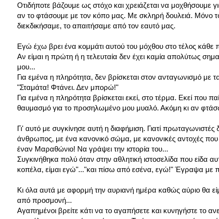
Οτιδήποτε βάζουμε ως στόχο και χρειάζεται να μοχθήσουμε για 
αν το φτάσουμε με τον κόπο μας. Με σκληρή δουλειά. Μόνο τότ
διεκδικήσαμε, το απαιτήσαμε από τον εαυτό μας.
Εγώ έχω βρει ένα κομμάτι αυτού του μόχθου στο τέλος κάθε π
Αν είμαι η πρώτη ή η τελευταία δεν έχει καμία απολύτως σημ
μου...
Για εμένα η πληρότητα, δεν βρίσκεται στον ανταγωνισμό με 
"Σταμάτα! Φτάνει. Δεν μπορώ!"
Για εμένα η πληρότητα βρίσκεται εκεί, στο τέρμα. Εκεί που 
θαυμασμό για το προσηλωμένο μου μυαλό. Ακόμη κι αν φτάσω
Γι' αυτό με συγκίνησε αυτή η διαφήμιση. Γιατί πρωταγωνιστές 
άνθρωπος, με ένα κανονικό σώμα, με κανονικές αντοχές που μ
έναν Μαραθώνιο! Να γράψει την ιστορία του...
Συγκινήθηκα πολύ όταν στην αθλητική ιστοσελίδα που είδα αυ
κοπέλα, είμαι εγώ"..."και πίσω από εσένα, εγώ!" Έγραψα με πε
Κι όλα αυτά με αφορμή την αυριανή ημέρα καθώς αύριο θα ε
από προσμονή...
Αγαπημένοι βρείτε κάτι να το αγαπήσετε και κυνηγήστε το ανε