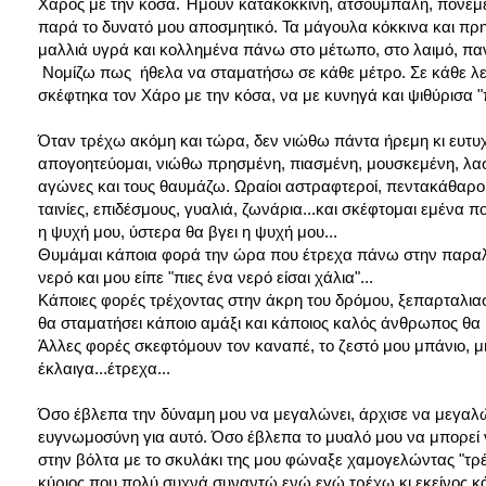
Χάρος με την κόσα. Ήμουν κατακόκκινη, ατσούμπαλη, πονεμέ
παρά το δυνατό μου αποσμητικό. Τα μάγουλα κόκκινα και πρησ
μαλλιά υγρά και κολλημένα πάνω στο μέτωπο, στο λαιμό, παν
Νομίζω πως ήθελα να σταματήσω σε κάθε μέτρο. Σε κάθε λεπ
σκέφτηκα τον Χάρο με την κόσα, να με κυνηγά και ψιθύρισα "
Όταν τρέχω ακόμη και τώρα, δεν νιώθω πάντα ήρεμη κι ευτυ
απογοητεύομαι, νιώθω πρησμένη, πιασμένη, μουσκεμένη, λα
αγώνες και τους θαυμάζω. Ωραίοι αστραφτεροί, πεντακάθαροι
ταινίες, επιδέσμους, γυαλιά, ζωνάρια...και σκέφτομαι εμένα
η ψυχή μου, ύστερα θα βγει η ψυχή μου...
Θυμάμαι κάποια φορά την ώρα που έτρεχα πάνω στην παραλι
νερό και μου είπε "πιες ένα νερό είσαι χάλια"...
Κάποιες φορές τρέχοντας στην άκρη του δρόμου, ξεπαρταλια
θα σταματήσει κάποιο αμάξι και κάποιος καλός άνθρωπος θα μ
Άλλες φορές σκεφτόμουν τον καναπέ, το ζεστό μου μπάνιο, 
έκλαιγα...έτρεχα...
Όσο έβλεπα την δύναμη μου να μεγαλώνει, άρχισε να μεγαλών
ευγνωμοσύνη για αυτό. Όσο έβλεπα το μυαλό μου να μπορεί να
στην βόλτα με το σκυλάκι της μου φώναξε χαμογελώντας "τρέ
κύριος που πολύ συχνά συναντώ ενώ εγώ τρέχω κι εκείνος κάν