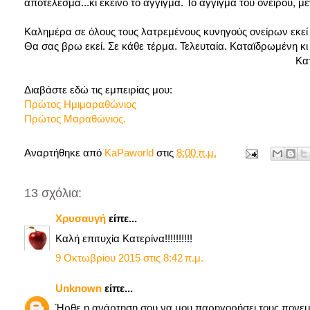
αποτέλεσμα...κι εκείνο το άγγιγμα. Το άγγιγμα του ονείρου, 
Καλημέρα σε όλους τους λατρεμένους κυνηγούς ονείρων εκεί έ
Θα σας βρω εκεί. Σε κάθε τέρμα. Τελευταία. Καταϊδρωμένη κι 
Κατερίν
Διαβάστε εδώ τις εμπειρίας μου:
Πρώτος Ημιμαραθώνιος
Πρώτος Μαραθώνιος.
Αναρτήθηκε από
KaPaworld
στις
8:00 π.μ.
13 σχόλια:
Χρυσαυγή
είπε...
Καλή επιτυχία Κατερίνα!!!!!!!!!!
9 Οκτωβρίου 2015 στις 8:42 π.μ.
Unknown
είπε...
Ήρθε η ανάρτηση σου να μου παρηγορήσει τους πονεμ