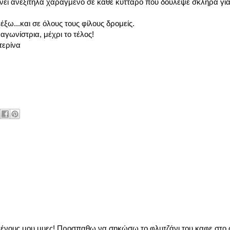
μένει ανεξίτηλα χαραγμένο σε κάθε κύτταρο που δούλεψε σκληρά για
ξω...και σε όλους τους φίλους δρομείς.
αγωνίστρια, μέχρι το τέλος!
α
ένους μου μυες! Προσπαθω να σηκώσω το φλυτζάνι του καφε στο 