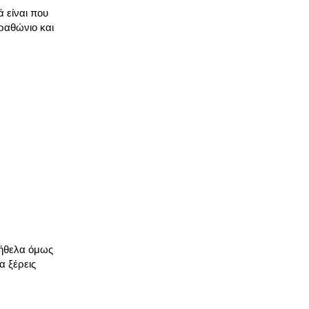
ά είναι που
ραθώνιο και
α ήθελα όμως
α ξέρεις