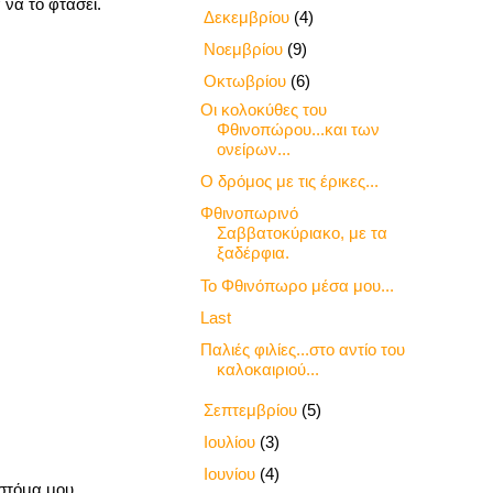
 να το φτάσει.
►
Δεκεμβρίου
(4)
►
Νοεμβρίου
(9)
▼
Οκτωβρίου
(6)
Οι κολοκύθες του
Φθινοπώρου...και των
ονείρων...
Ο δρόμος με τις έρικες...
Φθινοπωρινό
Σαββατοκύριακο, με τα
ξαδέρφια.
Το Φθινόπωρο μέσα μου...
Last
Παλιές φιλίες...στο αντίο του
καλοκαιριού...
►
Σεπτεμβρίου
(5)
►
Ιουλίου
(3)
►
Ιουνίου
(4)
στόμα μου