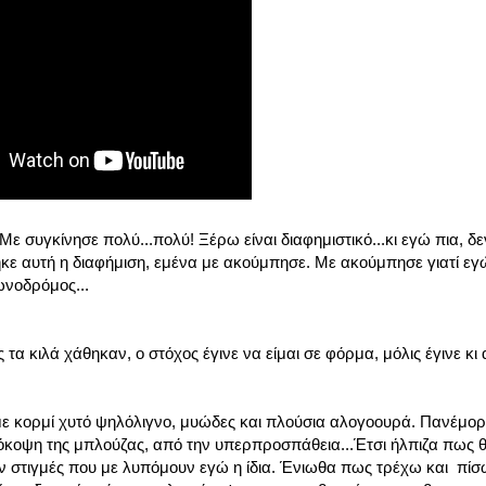
. Με συγκίνησε πολύ...πολύ! Ξέρω είναι διαφημιστικό...κι εγώ πια,
θηκε αυτή η διαφήμιση, εμένα με ακούμπησε. Με ακούμπησε γιατί εγώ 
ωνοδρόμος...
τα κιλά χάθηκαν, ο στόχος έγινε να είμαι σε φόρμα, μόλις έγινε κι 
ες, με κορμί χυτό ψηλόλιγνο, μυώδες και πλούσια αλογοουρά. Πανέμο
όκοψη της μπλούζας, από την υπερπροσπάθεια...Έτσι ήλπιζα πως θα 
 στιγμές που με λυπόμουν εγώ η ίδια. Ένιωθα πως τρέχω και πίσω