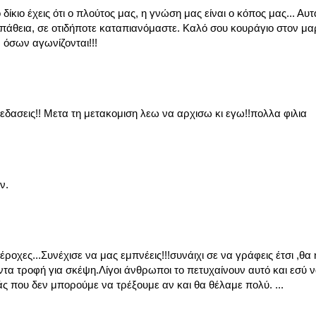
ίκιο έχεις ότι ο πλούτος μας, η γνώση μας είναι ο κόπος μας... Αυτ
πάθεια, σε οτιδήποτε καταπιανόμαστε. Καλό σου κουράγιο στον μα
όσων αγωνίζονται!!!
εδασεις!! Μετα τη μετακομιση λεω να αρχισω κι εγω!!πολλα φιλια
ν.
ροχες...Συνέχισε να μας εμπνέεις!!!συνάιχι σε να γράφεις έτσι ,θ
ντα τροφή για σκέψη.Λίγοι άνθρωποι το πετυχαίνουν αυτό και εσύ ν
μάς που δεν μπορούμε να τρέξουμε αν και θα θέλαμε πολύ. ...