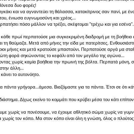
.Πόνεσα δυο φορές!
γκάκι και να αγναντεύει τη θάλασσα, κατακίτρινος σαν πανί, με έ
του, ένιωσα ευγνωμοσύνη και χρέος...
πατήσει πόσο μάλλον να τρέξει, σκέφτομαι "τρέχω και για εσένα"..
 κάθε πρωί περπατούσε μια συγκεκριμένη διαδρομή με τη βοήθεια ε
 τη θαύμαζα. Μετά από μήνες την είδα με πατερίτσες. Ενθουσιάστ
οιοι μήνες και μετά κρατούσε μπαστούνι. Περπατούσε αργά μα στα
ώτη φορά σηκώνοντας το κεφάλι από τον μεγάλο της αγώνα...
ντας χωρίς καμία βοήθεια την πρωινή της βόλτα. Περπατά μόνη, σ
στην άλλη...
κάνει το αυτονόητο.
τα πάντα γρήγορα...άμεσα. Βιαζόμαστε για τα πάντα. Έτσι σε ότι κ
στημα. Δίχως εκείνο το κομμάτι που κρύβει μέσα του κάτι επίπονο
υμε χωρίς να πονέσουμε, να έχουμε αθλητικό σώμα χωρίς να γυμν
ωρίς τον κόπο. Μα στον κόπο είναι όλη η γνώση, όλος ο πλούτος,