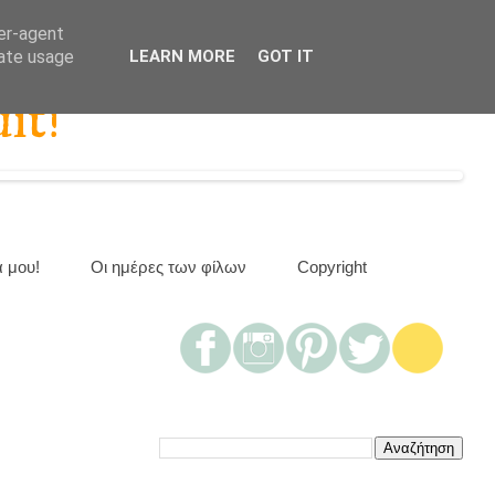
ser-agent
rate usage
LEARN MORE
GOT IT
it!
α μου!
Οι ημέρες των φίλων
Copyright