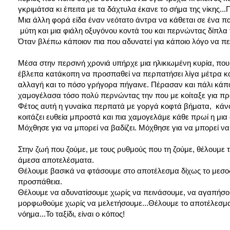
γκριμάτσα κι έπειτα με τα δάχτυλα έκανε το σήμα της νίκης..
Μια άλλη φορά είδα έναν νεότατο άντρα να κάθεται σε ένα πα
μύτη και μια φιάλη οξυγόνου κοντά του και περνώντας δίπλα 
Όταν βλέπω κάποιον πια που αδυνατεί για κάποιο λόγο να περ
Μέσα στην περσινή χρονιά υπήρχε μια ηλικιωμένη κυρία, που
έβλεπα κατάκοπη να προσπαθεί να περπατήσει λίγα μέτρα και
αλλαγή και το πόσο γρήγορα πήγαινε. Πέρασαν και πάλι κάπ
χαμογέλασα τόσο πολύ περνώντας την που με κοίταξε για πρ
Φέτος αυτή η γυναίκα περπατά με γοργά κοφτά βήματα, κάνο
κοιτάζει ευθεία μπροστά και πια χαμογελάμε κάθε πρωί η μια 
Μόχθησε για να μπορεί να βαδίζει. Μόχθησε για να μπορεί να 
Στην ζωή που ζούμε, με τους ρυθμούς που τη ζούμε, θέλουμε 
άμεσα αποτελέσματα.
Θέλουμε βασικά να φτάσουμε στο αποτέλεσμα δίχως το μεσοδιά
προσπάθεια.
Θέλουμε να αδυνατίσουμε χωρίς να πεινάσουμε, να αγαπήσο
μορφωθούμε χωρίς να μελετήσουμε...Θέλουμε το αποτέλεσμα χ
νόημα...Το ταξίδι, είναι ο κόπος!