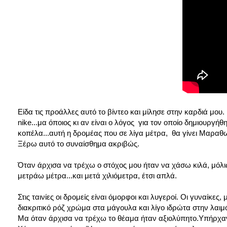
Είδα τις προάλλες αυτό το βίντεο και μίλησε στην καρδιά μου
nike...μα όποιος κι αν είναι ο λόγος για τον οποίο δημιουργή
κοπέλα...αυτή η δρομέας που σε λίγα μέτρα, θα γίνει Μαραθ
Ξέρω αυτό το συναίσθημα ακριβώς.
Όταν άρχισα να τρέχω ο στόχος μου ήταν να χάσω κιλά, μόλις 
μετράω μέτρα...και μετά χιλιόμετρα, έτσι απλά.
Στις ταινίες οι δρομείς είναι όμορφοι και λυγεροί. Οι γυναίκ
διακριτικό ρόζ χρώμα στα μάγουλα και λίγο ιδρώτα στην λαιμ
Μα όταν άρχισα να τρέχω το θέαμα ήταν αξιολύπητο.Υπήρχαν