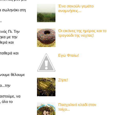
Ένα σακούλι γεμάτο
να σωληνάκι στη
αναμνήσεις...
.
Οι εικόνες της ημέρας και το
νός Πι. Την
τραγούδι της νύχτας!
ηκα με την
θερά και
ταθερά και
Εγώ Φταίω!
άνουμε θέλουμε
Ζήσε!
...την
αστούμε, να
 όλο το
Πασχαλινό κλαδί στον
τοίχο...