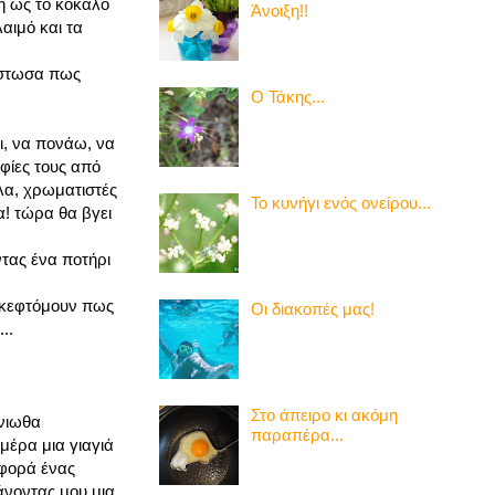
ή ως το κόκαλο
Άνοιξη!!
αιμό και τα
πίστωσα πως
Ο Τάκης...
ι, να πονάω, να
φίες τους από
λα, χρωματιστές
Το κυνήγι ενός ονείρου...
α! τώρα θα βγει
τας ένα ποτήρι
 σκεφτόμουν πως
Οι διακοπές μας!
..
Στο άπειρο κι ακόμη
ένιωθα
παραπέρα...
μέρα μια γιαγιά
 φορά ένας
άνοντας μου μια