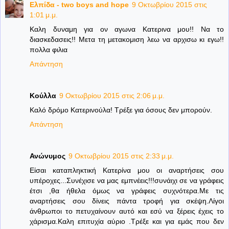
Ελπίδα - two boys and hope
9 Οκτωβρίου 2015 στις
1:01 μ.μ.
Καλη δυναμη για ον αγωνα Κατερινα μου!! Να το
διασκεδασεις!! Μετα τη μετακομιση λεω να αρχισω κι εγω!!
πολλα φιλια
Απάντηση
Κούλλα
9 Οκτωβρίου 2015 στις 2:06 μ.μ.
Καλό δρόμο Κατερινούλα! Τρέξε για όσους δεν μπορούν.
Απάντηση
Ανώνυμος
9 Οκτωβρίου 2015 στις 2:33 μ.μ.
Είσαι καταπληκτική Κατερίνα μου οι αναρτήσεις σου
υπέροχες...Συνέχισε να μας εμπνέεις!!!συνάιχι σε να γράφεις
έτσι ,θα ήθελα όμως να γράφεις συχνότερα.Με τις
αναρτήσεις σου δίνεις πάντα τροφή για σκέψη.Λίγοι
άνθρωποι το πετυχαίνουν αυτό και εσύ να ξέρεις έχεις το
χάρισμα.Καλη επιτυχία αύριο .Τρέξε και για εμάς που δεν