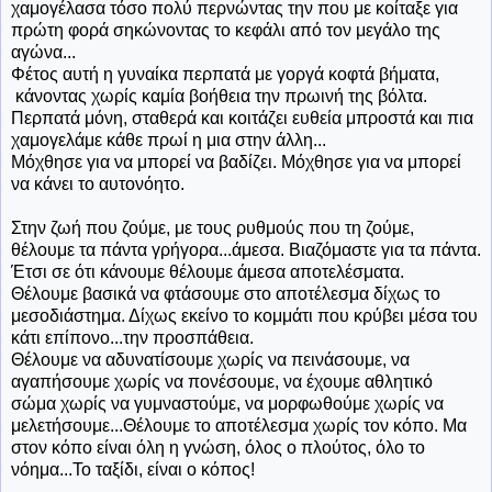
χαμογέλασα τόσο πολύ περνώντας την που με κοίταξε για
πρώτη φορά σηκώνοντας το κεφάλι από τον μεγάλο της
αγώνα...
Φέτος αυτή η γυναίκα περπατά με γοργά κοφτά βήματα,
κάνοντας χωρίς καμία βοήθεια την πρωινή της βόλτα.
Περπατά μόνη, σταθερά και κοιτάζει ευθεία μπροστά και πια
χαμογελάμε κάθε πρωί η μια στην άλλη...
Μόχθησε για να μπορεί να βαδίζει. Μόχθησε για να μπορεί
να κάνει το αυτονόητο.
Στην ζωή που ζούμε, με τους ρυθμούς που τη ζούμε,
θέλουμε τα πάντα γρήγορα...άμεσα. Βιαζόμαστε για τα πάντα.
Έτσι σε ότι κάνουμε θέλουμε άμεσα αποτελέσματα.
Θέλουμε βασικά να φτάσουμε στο αποτέλεσμα δίχως το
μεσοδιάστημα. Δίχως εκείνο το κομμάτι που κρύβει μέσα του
κάτι επίπονο...την προσπάθεια.
Θέλουμε να αδυνατίσουμε χωρίς να πεινάσουμε, να
αγαπήσουμε χωρίς να πονέσουμε, να έχουμε αθλητικό
σώμα χωρίς να γυμναστούμε, να μορφωθούμε χωρίς να
μελετήσουμε...Θέλουμε το αποτέλεσμα χωρίς τον κόπο. Μα
στον κόπο είναι όλη η γνώση, όλος ο πλούτος, όλο το
νόημα...Το ταξίδι, είναι ο κόπος!