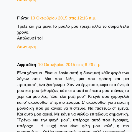
Γιώτα
10 Οκτωβρίου 2015 στις 12:16 π.μ.
Τρέξε και για μένα.Το μυαλό μου τρέχει αλλα το σώμα θέλει
χρόνο.
Απόλαυσέ το!
Απάντηση
Αφροδίτη
10 Οκτωβρίου 2015 στις 8:26 π.μ.
Είναι χάρισμα. Είναι ευλογία αυτή η δυναμική κάθε φορά των
λόγων σου. Μια σου λέξη, μια σου φράση και μια
προτροπή, ένα ξεσήκωμα. Σαν να έρχεσαι κρυφά στα όνειρά
μου και μου ψιθυρίζεις κάτι στο αυτί κι έπειτα μου πιάνεις το
χέρι και μου λες, "έλα, έλα μαζί μου". Κι εγώ σου χαμογελώ
και σ' ακολουθώ, σ' εμπιστεύομαι. Σ' ακολουθώ, γιατί είσαι η
μοναδική που με κάνεις να πιστεύω. Να πιστεύω σ' εμένα.
Και αυτό μου αρκεί. Με κάνει να νιώθω επιτέλους σημαντική.
"Τρέχω για την ψυχή μου", υπέροχο αυτό που έγραψες,
υπέροχο... Η ψυχή σου είναι φίλη μου καλή, η πιο
αγαπημένη... Καλόν τερματισμό, αγάπη, καλόν τερματισμό...