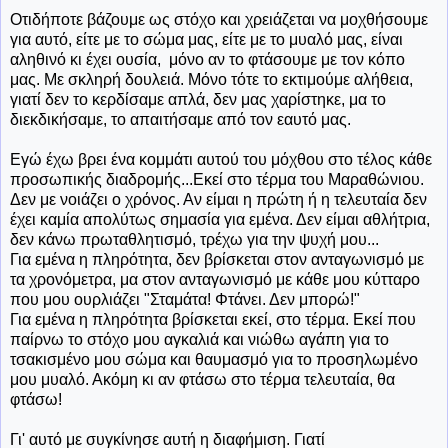
Οτιδήποτε βάζουμε ως στόχο και χρειάζεται να μοχθήσουμε
για αυτό, είτε με το σώμα μας, είτε με το μυαλό μας, είναι
αληθινό κι έχει ουσία, μόνο αν το φτάσουμε με τον κόπο
μας. Με σκληρή δουλειά. Μόνο τότε το εκτιμούμε αλήθεια,
γιατί δεν το κερδίσαμε απλά, δεν μας χαρίστηκε, μα το
διεκδικήσαμε, το απαιτήσαμε από τον εαυτό μας.
Εγώ έχω βρει ένα κομμάτι αυτού του μόχθου στο τέλος κάθε
προσωπικής διαδρομής...Εκεί στο τέρμα του Μαραθώνιου.
Δεν με νοιάζει ο χρόνος. Αν είμαι η πρώτη ή η τελευταία δεν
έχει καμία απολύτως σημασία για εμένα. Δεν είμαι αθλήτρια,
δεν κάνω πρωταθλητισμό, τρέχω για την ψυχή μου...
Για εμένα η πληρότητα, δεν βρίσκεται στον ανταγωνισμό με
τα χρονόμετρα, μα στον ανταγωνισμό με κάθε μου κύτταρο
που μου ουρλιάζει "Σταμάτα! Φτάνει. Δεν μπορώ!"
Για εμένα η πληρότητα βρίσκεται εκεί, στο τέρμα. Εκεί που
παίρνω το στόχο μου αγκαλιά και νιώθω αγάπη για το
τσακισμένο μου σώμα και θαυμασμό για το προσηλωμένο
μου μυαλό. Ακόμη κι αν φτάσω στο τέρμα τελευταία, θα
φτάσω!
Γι' αυτό με συγκίνησε αυτή η διαφήμιση. Γιατί