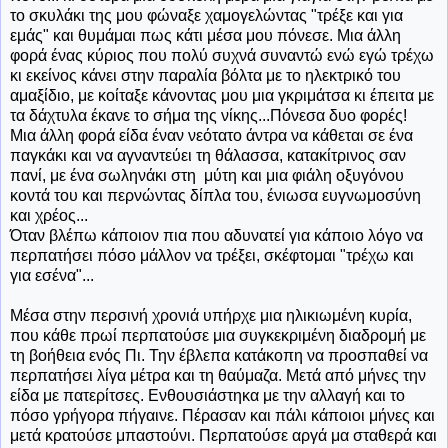
το σκυλάκι της μου φώναξε χαμογελώντας "τρέξε και για
εμάς" και θυμάμαι πως κάτι μέσα μου πόνεσε. Μια άλλη
φορά ένας κύριος που πολύ συχνά συναντώ ενώ εγώ τρέχω
κι εκείνος κάνει στην παραλία βόλτα με το ηλεκτρικό του
αμαξίδιο, με κοίταξε κάνοντας μου μια γκριμάτσα κι έπειτα με
τα δάχτυλα έκανε το σήμα της νίκης...Πόνεσα δυο φορές!
Μια άλλη φορά είδα έναν νεότατο άντρα να κάθεται σε ένα
παγκάκι και να αγναντεύει τη θάλασσα, κατακίτρινος σαν
πανί, με ένα σωληνάκι στη μύτη και μια φιάλη οξυγόνου
κοντά του και περνώντας δίπλα του, ένιωσα ευγνωμοσύνη
και χρέος...
Όταν βλέπω κάποιον πια που αδυνατεί για κάποιο λόγο να
περπατήσει πόσο μάλλον να τρέξει, σκέφτομαι "τρέχω και
για εσένα"...
Μέσα στην περσινή χρονιά υπήρχε μια ηλικιωμένη κυρία,
που κάθε πρωί περπατούσε μια συγκεκριμένη διαδρομή με
τη βοήθεια ενός Πι. Την έβλεπα κατάκοπη να προσπαθεί να
περπατήσει λίγα μέτρα και τη θαύμαζα. Μετά από μήνες την
είδα με πατερίτσες. Ενθουσιάστηκα με την αλλαγή και το
πόσο γρήγορα πήγαινε. Πέρασαν και πάλι κάποιοι μήνες και
μετά κρατούσε μπαστούνι. Περπατούσε αργά μα σταθερά και