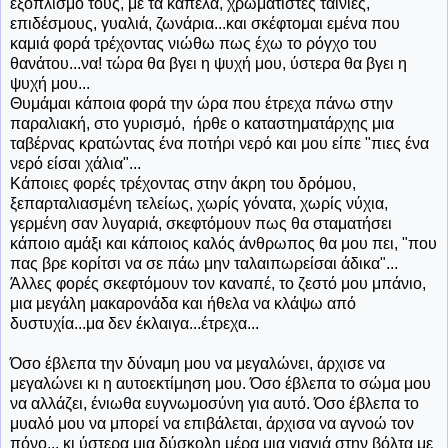
εξοπλισμό τους, με τα καπέλα, χρωματιστές ταινίες,
επιδέσμους, γυαλιά, ζωνάρια...και σκέφτομαι εμένα που
καμιά φορά τρέχοντας νιώθω πως έχω το ρόγχο του
θανάτου...να! τώρα θα βγει η ψυχή μου, ύστερα θα βγει η
ψυχή μου...
Θυμάμαι κάποια φορά την ώρα που έτρεχα πάνω στην
παραλιακή, στο γυρισμό, ήρθε ο καταστηματάρχης μια
ταβέρνας κρατώντας ένα ποτήρι νερό και μου είπε "πιες ένα
νερό είσαι χάλια"...
Κάποιες φορές τρέχοντας στην άκρη του δρόμου,
ξεπαρταλιασμένη τελείως, χωρίς γόνατα, χωρίς νύχια,
γερμένη σαν λυγαριά, σκεφτόμουν πως θα σταματήσει
κάποιο αμάξι και κάποιος καλός άνθρωπος θα μου πει, "που
πας βρε κορίτσι να σε πάω μην ταλαιπωρείσαι άδικα"...
Άλλες φορές σκεφτόμουν τον καναπέ, το ζεστό μου μπάνιο,
μια μεγάλη μακαρονάδα και ήθελα να κλάψω από
δυστυχία...μα δεν έκλαιγα...έτρεχα...
Όσο έβλεπα την δύναμη μου να μεγαλώνει, άρχισε να
μεγαλώνει κι η αυτοεκτίμηση μου. Όσο έβλεπα το σώμα μου
να αλλάζει, ένιωθα ευγνωμοσύνη για αυτό. Όσο έβλεπα το
μυαλό μου να μπορεί να επιβάλεται, άρχισα να αγνοώ τον
πόνο... κι ύστερα μια δύσκολη μέρα μια γιαγιά στην βόλτα με