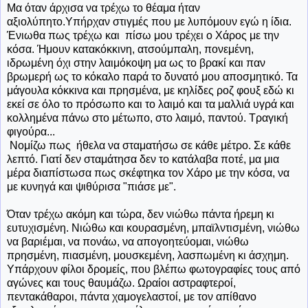
Μα όταν άρχισα να τρέχω το θέαμα ήταν
αξιολύπητο.Υπήρχαν στιγμές που με λυπόμουν εγώ η ίδια.
Ένιωθα πως τρέχω και πίσω μου τρέχει ο Χάρος με την
κόσα. Ήμουν κατακόκκινη, ατσούμπαλη, πονεμένη,
ιδρωμένη όχι στην λαιμόκοψη μα ως το βρακί και παν
βρωμερή ως το κόκαλο παρά το δυνατό μου αποσμητικό. Τα
μάγουλα κόκκινα και πρησμένα, με κηλίδες ροζ φουξ εδώ κι
εκεί σε όλο το πρόσωπο και το λαιμό και τα μαλλιά υγρά και
κολλημένα πάνω στο μέτωπο, στο λαιμό, παντού. Τραγική
φιγούρα...
Νομίζω πως ήθελα να σταματήσω σε κάθε μέτρο. Σε κάθε
λεπτό. Γιατί δεν σταμάτησα δεν το κατάλαβα ποτέ, μα μια
μέρα διαπίστωσα πως σκέφτηκα τον Χάρο με την κόσα, να
με κυνηγά και ψιθύρισα "πιάσε με".
Όταν τρέχω ακόμη και τώρα, δεν νιώθω πάντα ήρεμη κι
ευτυχισμένη. Νιώθω και κουρασμένη, μπαϊλντισμένη, νιώθω
να βαριέμαι, να πονάω, να απογοητεύομαι, νιώθω
πρησμένη, πιασμένη, μουσκεμένη, λασπωμένη κι άσχημη.
Υπάρχουν φίλοι δρομείς, που βλέπω φωτογραφίες τους από
αγώνες και τους θαυμάζω. Ωραίοι αστραφτεροί,
πεντακάθαροι, πάντα χαμογελαστοί, με τον απίθανο