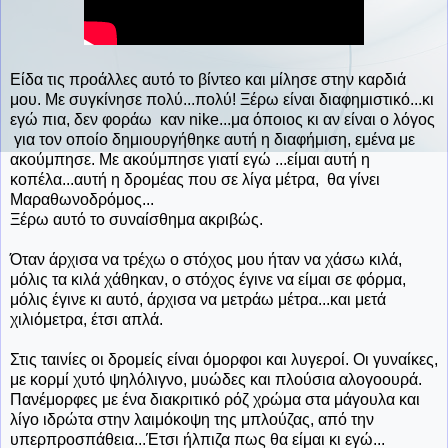
Είδα τις προάλλες αυτό το βίντεο και μίλησε στην καρδιά
μου. Με συγκίνησε πολύ...πολύ! Ξέρω είναι διαφημιστικό...κι
εγώ πια, δεν φοράω καν nike...μα όποιος κι αν είναι ο λόγος
για τον οποίο δημιουργήθηκε αυτή η διαφήμιση, εμένα με
ακούμπησε. Με ακούμπησε γιατί εγώ ...είμαι αυτή η
κοπέλα...αυτή η δρομέας που σε λίγα μέτρα, θα γίνει
Μαραθωνοδρόμος...
Ξέρω αυτό το συναίσθημα ακριβώς.
Όταν άρχισα να τρέχω ο στόχος μου ήταν να χάσω κιλά,
μόλις τα κιλά χάθηκαν, ο στόχος έγινε να είμαι σε φόρμα,
μόλις έγινε κι αυτό, άρχισα να μετράω μέτρα...και μετά
χιλιόμετρα, έτσι απλά.
Στις ταινίες οι δρομείς είναι όμορφοι και λυγεροί. Οι γυναίκες,
με κορμί χυτό ψηλόλιγνο, μυώδες και πλούσια αλογοουρά.
Πανέμορφες με ένα διακριτικό ρόζ χρώμα στα μάγουλα και
λίγο ιδρώτα στην λαιμόκοψη της μπλούζας, από την
υπερπροσπάθεια...Έτσι ήλπιζα πως θα είμαι κι εγώ...