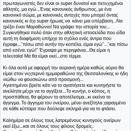
πρωταγωνιστές δεν είναι οι super δυνατοί και πετυχημένοι
αθλητές, μα εγώ...Ένας κανονικός άνθρωπος, με ένα
κανονικό σώμα, με κανονικές αντοχές που μπορεί όντας
κανονικός κι όχι super ήρωας να κάνει μια υπέρβαση...Να
τρέξει έναν Μαραθώνιο! Να γράψει την ιστορία του...
Συγκινήθηκα πολύ όταν στην αθλητική ιστοσελίδα που είδα
αυτή τη διαφήμιση υπήρχε το σχόλιο ενός άντρα που
έγραφε..."πίσω από αυτήν την κοπέλα, είμαι εγώ"..."και πίσω
από εσένα, εγώ!" Έγραψα με περηφάνια...Θα είμαι η
τελευταία! Μα θα είμαι εκεί...στο τέρμα.
Κι όλα αυτά με αφορμή την αυριανή ημέρα καθώς αύριο θα
είμαι στον νυχτερινό ημιμαραθώνιο της Θεσσαλονίκης κι ήδη
νιώθω να φουσκώνω από προσμονή...
Αγαπημένοι βρείτε κάτι να το αγαπήσετε και κυνηγήστε το
ανελέητα μέχρι να το αγγίξετε...Το κυνήγι, ο κόπος, η
προσπάθεια, θα φέρουν το αποτέλεσμα...κι εκείνο το
άγγιγμα. Το άγγιγμα του ονείρου, μένει ανεξίτηλα χαραγμένο
σε κάθε κύτταρο που δούλεψε σκληρά για να το φτάσει.
Καλημέρα σε όλους τους λατρεμένους κυνηγούς ονείρων
εκεί έξω...και σε όλους τους φίλους δρομείς.