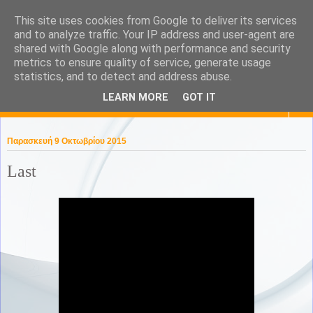
This site uses cookies from Google to deliver its services
KaPa. Me without you...tea
and to analyze traffic. Your IP address and user-agent are
shared with Google along with performance and security
without a biscuit!
metrics to ensure quality of service, generate usage
statistics, and to detect and address abuse.
LEARN MORE
GOT IT
▼
Παρασκευή 9 Οκτωβρίου 2015
Last