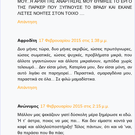
ΜΟΥ...Η ΑΡΧΗ ΤΗΣ ΑΝΑΡΤΗΣΗΣ ΜΟΥ ΘΥΜΗΣΕ ΤΟ ΕΡΓΟ
ΤΗΣ ΠΑΡΚΕΡ ΠΟΥ ΞΥΠΝΟΥΣΕ ΤΟ ΒΡΑΔΥ ΚΑΙ ΕΚΑΝΕ
ΛΙΣΤΕΣ ΝΟΗΤΕΣ ΣΤΟΝ ΤΟΙΧΟ ....
Απάντηση
Αφροδίτη
17 Φεβρουαρίου 2015 στις 1:38 μ.μ.
Δυο μήνες τώρα, δυο μήνες ακριβώς, ιώσεις πρωτόγνωρες,
ιώσεις σωματικές, ιώσεις ψυχικές, προβλήματα μικρά, που
άλλοτε γιγαντώνουν και άλλοτε μικραίνουν, εμπόδια χωρίς
τελειωμό... Δεν είσαι μόνη, Κατερίνα μου, δεν είσαι μόνη, αν
αυτό λιγάκι σε παρηγορεί... Περαστικά, σμαραγδένια μου,
περαστικά σε όλα... Σε φιλώ μαμαδίστικα.
Απάντηση
Ανώνυμος
17 Φεβρουαρίου 2015 στις 2:15 μ.μ.
Μάλλον μας ψεκάζουν γιατί δύσκολη μέρα ξημέρωσε κι εδώ.
Ή τ' άστρα, ποιος να μας πει... Και δεν είμαστε κοντά για
καφέ και αλληλοϋποστήριξη! Τέλος πάντων, ότι και νά 'ναι,
θα περάσει που θα πάει;