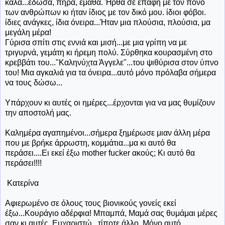
καλά...έδωσα, πήρα, έμαθα. Ήρθα σε επαφή με τον πόνο
των ανθρώπων κι ήταν ίδιος με τον δικό μου. ίδιοι φόβοι.
ίδιες ανάγκες, ίδια όνειρα...Ήταν μια πλούσια, πλούσια, μα
μεγάλη μέρα!
Γύρισα σπίτι στις εννιά και μισή...με μια γρίπη να με
τριγυρνά, γεμάτη κι ήρεμη πολύ. Σύρθηκα κουρασμένη στο
κρεββάτι του..."Καληνύχτα Άγγελε"...του ψιθύρισα στον ύπνο
του! Μια αγκαλιά για τα όνειρα...αυτό μόνο πρόλαβα σήμερα
να τους δώσω...
Υπάρχουν κι αυτές οι ημέρες...έρχονται για να μας θυμίζουν
την αποστολή μας.
Καλημέρα αγαπημένοι...σήμερα ξημέρωσε μιαν άλλη μέρα
που με βρήκε άρρωστη, κομμάτια...μα κι αυτό θα
περάσει....Ει εκεί έξω mother fucker ακούς; Κι αυτό θα
περάσει!!!!
Κατερίνα
Αφιερωμένο σε όλους τους βιονικούς γονείς εκεί
έξω...Κουράγιο αδέρφια! Μπαμπά, Μαμά σας θυμάμαι μέρες
σαν κι αυτές. Ευχαριστώ...τίποτε άλλο. Μόνο αυτό...