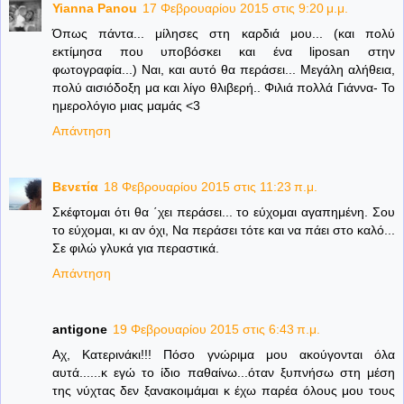
Yianna Panou
17 Φεβρουαρίου 2015 στις 9:20 μ.μ.
Όπως πάντα... μίλησες στη καρδιά μου... (και πολύ
εκτίμησα που υποβόσκει και ένα liposan στην
φωτογραφία...) Ναι, και αυτό θα περάσει... Μεγάλη αλήθεια,
πολύ αισιόδοξη μα και λίγο θλιβερή.. Φιλιά πολλά Γιάννα- Το
ημερολόγιο μιας μαμάς <3
Απάντηση
Βενετία
18 Φεβρουαρίου 2015 στις 11:23 π.μ.
Σκέφτομαι ότι θα ΄χει περάσει... το εύχομαι αγαπημένη. Σου
το εύχομαι, κι αν όχι, Να περάσει τότε και να πάει στο καλό...
Σε φιλώ γλυκά για περαστικά.
Απάντηση
antigone
19 Φεβρουαρίου 2015 στις 6:43 π.μ.
Αχ, Κατερινάκι!!! Πόσο γνώριμα μου ακούγονται όλα
αυτά......κ εγώ το ίδιο παθαίνω...όταν ξυπνήσω στη μέση
της νύχτας δεν ξανακοιμάμαι κ έχω παρέα όλους μου τους