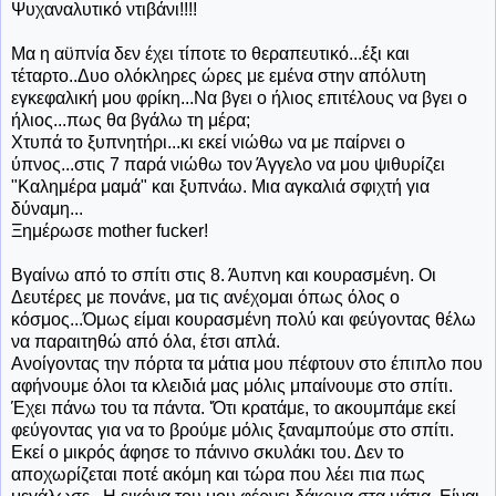
Ψυχαναλυτικό ντιβάνι!!!!
Μα η αϋπνία δεν έχει τίποτε το θεραπευτικό...έξι και
τέταρτο..Δυο ολόκληρες ώρες με εμένα στην απόλυτη
εγκεφαλική μου φρίκη...Να βγει ο ήλιος επιτέλους να βγει ο
ήλιος...πως θα βγάλω τη μέρα;
Χτυπά το ξυπνητήρι...κι εκεί νιώθω να με παίρνει ο
ύπνος...στις 7 παρά νιώθω τον Άγγελο να μου ψιθυρίζει
"Καλημέρα μαμά" και ξυπνάω. Μια αγκαλιά σφιχτή για
δύναμη...
Ξημέρωσε mother fucker!
Βγαίνω από το σπίτι στις 8. Άυπνη και κουρασμένη. Οι
Δευτέρες με πονάνε, μα τις ανέχομαι όπως όλος ο
κόσμος...Όμως είμαι κουρασμένη πολύ και φεύγοντας θέλω
να παραιτηθώ από όλα, έτσι απλά.
Ανοίγοντας την πόρτα τα μάτια μου πέφτουν στο έπιπλο που
αφήνουμε όλοι τα κλειδιά μας μόλις μπαίνουμε στο σπίτι.
Έχει πάνω του τα πάντα. 'Ότι κρατάμε, το ακουμπάμε εκεί
φεύγοντας για να το βρούμε μόλις ξαναμπούμε στο σπίτι.
Εκεί ο μικρός άφησε το πάνινο σκυλάκι του. Δεν το
αποχωρίζεται ποτέ ακόμη και τώρα που λέει πια πως