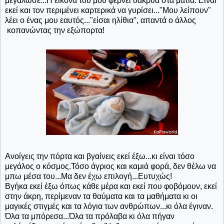
μεγάλωσε...Η εικόνα του μου φέρνει δάκρυα στα μάτια. Είναι
εκεί και τον περιμένει καρτερικά να γυρίσει..."Μου λείπουν"
λέει ο ένας μου εαυτός..."είσαι ηλίθια", απαντά ο άλλος
κοπανώντας την εξώπορτα!
Ανοίγεις την πόρτα και βγαίνεις εκεί έξω...κι είναι τόσο
μεγάλος ο κόσμος.Τόσο άγριος και καμιά φορά, δεν θέλω να
μπω μέσα του...Μα δεν έχω επιλογή...Ευτυχώς!
Βγήκα εκεί έξω όπως κάθε μέρα και εκεί που φοβόμουν, εκεί
στην άκρη, περίμεναν τα θαύματα και τα μαθήματα κι οι
μαγικές στιγμές και τα λόγια των ανθρώπων...κι όλα έγιναν.
Όλα τα μπόρεσα...Όλα τα πρόλαβα κι όλα πήγαν