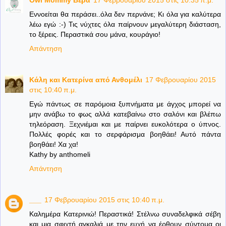
Εννοείται θα περάσει..όλα δεν περνάνε; Κι όλα για καλύτερα
λέω εγώ :-) Τις νύχτες όλα παίρνουν μεγαλύτερη διάσταση,
το ξέρεις. Περαστικά σου μάνα, κουράγιο!
Απάντηση
Κάλη και Κατερίνα από Ανθομέλι
17 Φεβρουαρίου 2015
στις 10:40 π.μ.
Εγώ πάντως σε παρόμοια ξυπνήματα με άγχος μπορεί να
μην ανάβω το φως αλλά κατεβαίνω στο σαλόνι και βλέπω
τηλεόραση. Ξεχνιέμαι και με παίρνει ευκολότερα ο ύπνος.
Πολλές φορές και το σερφάρισμα βοηθάει! Αυτό πάντα
βοηθάει! Χα χα!
Kathy by anthomeli
Απάντηση
___
17 Φεβρουαρίου 2015 στις 10:40 π.μ.
Καλημέρα Κατερινιώ! Περαστικά! Στέλνω συναδελφικά σέβη
και μια σφιχτή αγκαλιά με την ευχή να έρθουν σύντομα οι