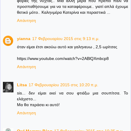
φοβίες της νύχτας.. Μια άλλη μέρα που πρέπει πάλι να
προσπαθήσουμε για να τα καταφέρουμε.. γιατί απλά έχουμε
θετικό μότο.. Καληνμέρα Κατερίνα και περαστικά ...
Απάντηση
yianna
17 Φεβρουαρίου 2015 στις 9:13 π.μ.
όταν είμαι έτσι ακούω αυτό και γαληνευω , 2,5 ωρίτσες
https://www.youtube.com/watch?v=2ABlQXmbcp8
Απάντηση
Litsa
17 Φεβρουαρίου 2015 στις 10:20 π.μ.
sis... δεν είμαι εκεί να σου φτιάξω μια σουπίτσα. Το
ελάχιστο...
Μα θα περάσει κι αυτό!
Απάντηση
Owl Mommy Βέρα
17 Φεβρουαρίου 2015 στις 10:35 π.μ.