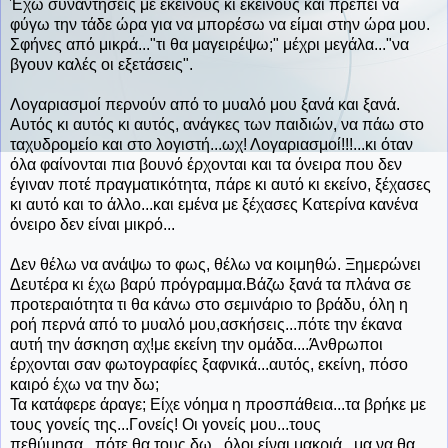
Έχω συναντήσεις με εκείνους κι εκείνους και πρέπει να
φύγω την τάδε ώρα για να μπορέσω να είμαι στην ώρα μου.
Σφήνες από μικρά..."τι θα μαγειρέψω;" μέχρι μεγάλα..."να
βγουν καλές οι εξετάσεις".
Λογαριασμοί περνούν από το μυαλό μου ξανά και ξανά.
Αυτός κι αυτός κι αυτός, ανάγκες των παιδιών, να πάω στο
ταχυδρομείο και στο λογιστή...ωχ! Λογαριασμοί!!!...κι όταν
όλα φαίνονται πια βουνό έρχονται και τα όνειρα που δεν
έγιναν ποτέ πραγματικότητα, πάρε κι αυτό κι εκείνο, ξέχασες
κι αυτό και το άλλο...και εμένα με ξέχασες Κατερίνα κανένα
όνειρο δεν είναι μικρό...
Δεν θέλω να ανάψω το φως, θέλω να κοιμηθώ. Ξημερώνει
Δευτέρα κι έχω βαρύ πρόγραμμα.Βάζω ξανά τα πλάνα σε
προτεραιότητα τι θα κάνω στο σεμινάριο το βράδυ, όλη η
ροή περνά από το μυαλό μου,ασκήσεις...πότε την έκανα
αυτή την άσκηση αχ!με εκείνη την ομάδα....Άνθρωποι
έρχονται σαν φωτογραφίες ξαφνικά...αυτός, εκείνη, πόσο
καιρό έχω να την δω;
Τα κατάφερε άραγε; Είχε νόημα η προσπάθεια...τα βρήκε με
τους γονείς της...Γονείς! Οι γονείς μου...τους
πεθύμησα...πότε θα τους δω...όλοι είναι μακριά...μα να θα