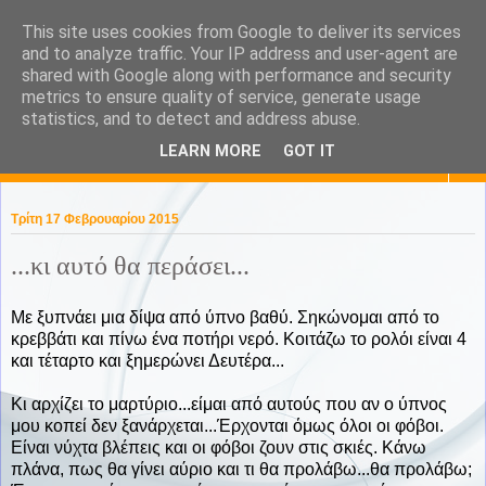
This site uses cookies from Google to deliver its services
KaPa. Me without you...tea
and to analyze traffic. Your IP address and user-agent are
shared with Google along with performance and security
without a biscuit!
metrics to ensure quality of service, generate usage
statistics, and to detect and address abuse.
LEARN MORE
GOT IT
▼
Τρίτη 17 Φεβρουαρίου 2015
...κι αυτό θα περάσει...
Με ξυπνάει μια δίψα από ύπνο βαθύ. Σηκώνομαι από το
κρεββάτι και πίνω ένα ποτήρι νερό. Κοιτάζω το ρολόι είναι 4
και τέταρτο και ξημερώνει Δευτέρα...
Κι αρχίζει το μαρτύριο...είμαι από αυτούς που αν ο ύπνος
μου κοπεί δεν ξανάρχεται...Έρχονται όμως όλοι οι φόβοι.
Είναι νύχτα βλέπεις και οι φόβοι ζουν στις σκιές. Κάνω
πλάνα, πως θα γίνει αύριο και τι θα προλάβω...θα προλάβω;