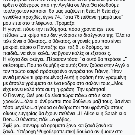
έρθει ο ξάδερφος από την Αγγλία σε λίγο.Θα ιδωθούμε
τουλάχιστον κάποιοι, θα μας μαζέψει η θεία. Η θεία είχε
γενέθλια προχθές, έγινε 74..."στα 76 πέθανε η μαμά μου"
μου είπε στο τηλέφωνο...Τρόμαξα!
Η γιαγιά, πόσο την πεθύμησα, πόσα χρόνια έχει που
πέθανε....τι κρίμα που δεν γνώρισε τα δισέγγονα της. Όλα τα
τελειώνει ο θάνατος...ο θάνατος, οι γονείς μου που είναι
μακριά, αύριο ο Πανταζής έχει ταξίδι, ο δρόμος, τα
παιδιά...να είναι καλά...να βγουν καλές οι εξετάσεις.
Η νύχτα δεν φεύγει...Πέρασαν τόσα, "κι αυτό θα περάσει..."
σκέφτομαι. Που το θυμήθηκα αυτό; Όταν ζούσα στην Αγγλία
τον πρώτο καιρό πρόσεχα ένα αγοράκι τον Γιάννη. Ήταν
εννιά μηνών τι χαριτωμένος! Αυτή η φράση ήταν γραμμένη
με άτσαλα γράμματα σε ένα κάδρο στο σαλόνι τους...Μου
είχε κάνει καλό τότε αυτή η φράση. Την κράτησα!
Ο Γιάννης, Θεέ μου θα είναι τώρα πάνω από είκοσι
χρονών....όλοι οι άνθρωποι που δούλεψα μαζί τους. θα είναι
τόσο μεγάλοι...σίγουρα οι άνθρωποι που φρόντιζα στους
οίκους ευγηρίας θα έχουν πεθάνει...Η Alice κι η Sarah κι ο
Ben...Ο θάνατος πάλι...ο φόβος.
Σφίξιμο...συνειρμικά οράματα ξανά και ξανά ξανά και
ξανά...Υπέροχη Ψυχοθεραπευτική δουλειά αν ήμουν στο