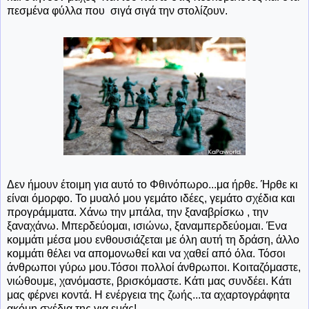
πεσμένα φύλλα που σιγά σιγά την στολίζουν.
Δεν ήμουν έτοιμη για αυτό το Φθινόπωρο...μα ήρθε. Ήρθε κι
είναι όμορφο. Το μυαλό μου γεμάτο ιδέες, γεμάτο σχέδια και
προγράμματα. Χάνω την μπάλα, την ξαναβρίσκω , την
ξαναχάνω. Μπερδεύομαι, ισιώνω, ξαναμπερδεύομαι. Ένα
κομμάτι μέσα μου ενθουσιάζεται με όλη αυτή τη δράση, άλλο
κομμάτι θέλει να απομονωθεί και να χαθεί από όλα. Τόσοι
άνθρωποι γύρω μου.Τόσοι πολλοί άνθρωποι. Κοιταζόμαστε,
νιώθουμε, χανόμαστε, βρισκόμαστε. Κάτι μας συνδέει. Κάτι
μας φέρνει κοντά. Η ενέργεια της ζωής...τα αχαρτογράφητα
ακόμη σχέδια της για εμάς!