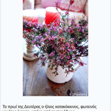
Το πρωί της Δευτέρας ο ήλιος κατακόκκινος, φωτεινός