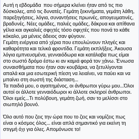
Αυτή η εβδομάδα που σήμερα κλείνει ήταν από τις πιο
δύσκολες, από τις δυνατές. Γεμάτη ξεκινήματα, γεμάτη λάθη,
παρεξηγήσεις, λόγια, συναντήσεις πρωινές, απογευματινές,
βραδυνές. Νέες ομάδες, παλιές ομάδες, δάκρυα και απίθανα
γέλια και αγκαλιές σφιχτές τόσο σφιχτές που πονά το κάθε
κόκαλο, μα μένεις άδειος σαν φύγουν.
Γεμάτη ενέργεια από χέρια που επουλώνουν πληγές και
καθαρότητα και τελικά φροντίδα. Γεμάτη εκπλήξεις. Άκουσα
λόγια εμπνευσμένα, γενναιόδωρα και κατάλαβα πως είμαι
στο σωστό δρόμο έστω κι αν καμιά φορά τον χάνω. Ένιωσα
συναισθήματα που ήταν σαν κουβάρια, να ξετυλίγονται
απαλά και μια εσωτερική πίεση να λειαίνει, να παύει και να
μπαίνει στη σωστή της διάσταση...
Τα παιδιά μου, ο αγαπημένος, οι άνθρωποι γύρω μου...Όλοι
αυτοί οι άλλοτε γενναιόδωροι κι άλλοτε σκληροί άνθρωποι.
Όλοι εμείς...Τι πολύβουη, γεμάτη ζωή, σαν το μελίσσι στο
σιωπηλό βουνό.
Όλο αυτό που ζεις την ώρα που το ζεις και νομίζεις πως
είναι ο κόσμος όλος... είναι απλά σημαντικό για εκείνη τη
στιγμή όχι για όλες. Απομόνωσε το!