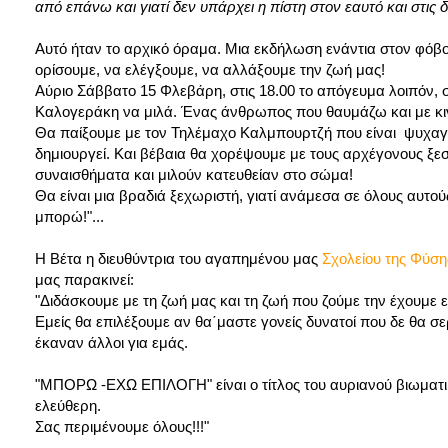
από επάνω και γιατί δεν υπάρχει η πίστη στον εαυτό και στις δ
Αυτό ήταν το αρχικό όραμα. Μια εκδήλωση ενάντια στον φόβ
ορίσουμε, να ελέγξουμε, να αλλάξουμε την ζωή μας!
Αύριο Σάββατο 15 Φλεβάρη, στις 18.00 το απόγευμα λοιπόν, σ
Καλογεράκη να μιλά. Ένας άνθρωπος που θαυμάζω και με κινη
Θα παίξουμε με τον Τηλέμαχο Καλμπουρτζή που είναι ψυχαγωγ
δημιουργεί. Και βέβαια θα χορέψουμε με τους αρχέγονους ξ
συναισθήματα και μιλούν κατευθείαν στο σώμα!
Θα είναι μια βραδιά ξεχωριστή, γιατί ανάμεσα σε όλους αυτούς
μπορώ!"...
Η Βέτα η διευθύντρια του αγαπημένου μας
Σχολείου της Φύση
μας παρακινεί:
"Διδάσκουμε με τη ζωή μας και τη ζωή που ζούμε την έχουμε 
Εμείς θα επιλέξουμε αν θα΄μαστε γονείς δυνατοί που δε θα σ
έκαναν άλλοι για εμάς.
"ΜΠΟΡΩ -ΕΧΩ ΕΠΙΛΟΓΗ" είναι ο τίτλος του αυριανού βιωματικο
ελεύθερη.
Σας περιμένουμε όλους!!!"