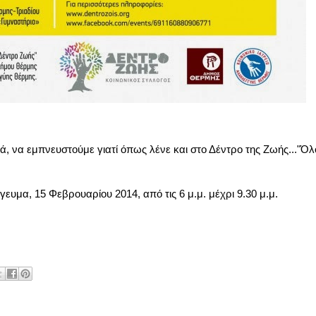
 να εμπνευστούμε γιατί όπως λένε και στο Δέντρο της Ζωής..."Όλο
υμα, 15 Φεβρουαρίου 2014, από τις 6 μ.μ. μέχρι 9.30 μ.μ.