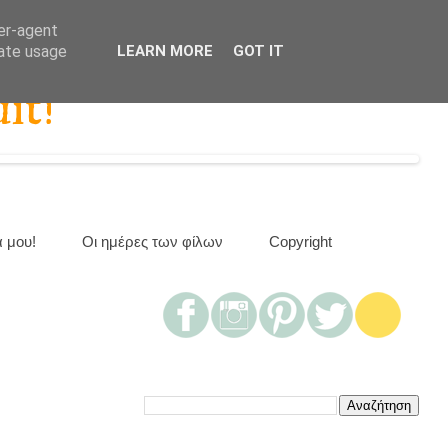
ser-agent
rate usage
LEARN MORE
GOT IT
it!
α μου!
Οι ημέρες των φίλων
Copyright