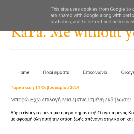
This site uses cookies from Google to de
are shared with Google along with perfo
statistics, and to detect and address a
KaPa. Me without you
Home
Ποιοί είμαστε
Επικοινωνία
Οικογ
Παρασκευή 14 Φεβρουαρίου 2014
Μπορώ.Εχω επιλογή.Μια εμπνευσμένη εκδήλωση!
Αύριο είναι για εμένα μια ημέρα σημαντική! Ο αγαπημένος Κο
με αφορμή όλη αυτή την στάση ζωής απέναντι στην κρίση και σ