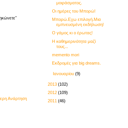
μοιράσματος.
Οι ημέρες του Μπορώ!
ηκώνετε''
Μπορώ.Εχω επιλογή.Μια
εμπνευσμένη εκδήλωση!
Ο γάμος κι ο έρωτας!
Η καθημερινότητα μαζί
τους...
memento mori
Εκδρομές για big dreams.
►
Ιανουαρίου
(9)
►
2013
(102)
►
2012
(109)
τερη Ανάρτηση
►
2011
(46)