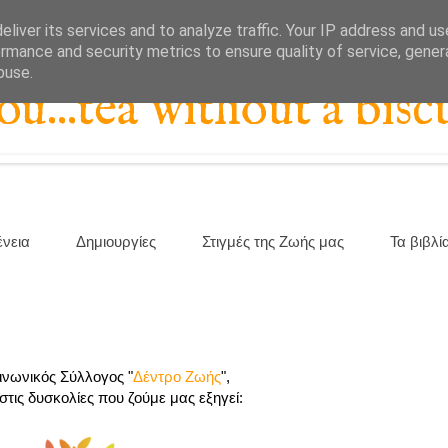
liver its services and to analyze traffic. Your IP address and u
rmance and security metrics to ensure quality of service, gene
buse.
...tea without a biscu
ένεια
Δημιουργίες
Στιγμές της Ζωής μας
Τα βιβλί
ινωνικός Σύλλογος "
Δέντρο Ζωής
",
τις δυσκολίες που ζούμε μας εξηγεί: