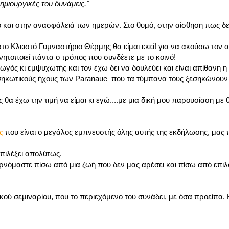
ημιουργικές του δυνάμεις."
ο και στην ανασφάλειά των ημερών. Στο θυμό, στην αίσθηση πως δ
το Κλειστό Γυμναστήριο Θέρμης θα είμαι εκεί! για να ακούσω τον α
τοποιεί πάντα ο τρόπος που συνδέετε με το κοινό!
ός κι εμψυχωτής και τον έχω δει να δουλεύει και είναι απίθανη η
εσηκωτικούς ήχους των Paranaue που τα τύμπανα τους ξεσηκώνουν
 θα έχω την τιμή να είμαι κι εγώ....με μια δική μου παρουσίαση με
ς
που είναι ο μεγάλος εμπνευστής όλης αυτής της εκδήλωσης, μας 
επιλέξει απολύτως.
ερνόμαστε πίσω από μια ζωή που δεν μας αρέσει και πίσω από επιλ
ύ σεμιναρίου, που το περιεχόμενο του συνάδει, με όσα προείπα. Η