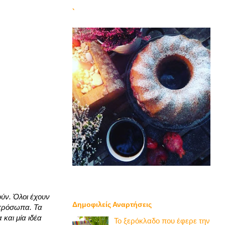
`
ύν. Όλοι έχουν
Δημοφιλείς Αναρτήσεις
 πρόσωπα. Τα
 και μία ιδέα
Το ξερόκλαδο που έφερε την