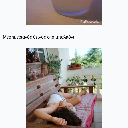
Μεσημεριανός ύπνος στο μπαλκόνι.