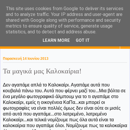
This site uses cookies from Google to deliver its services
KaPa. Me without you...tea
and to analyze traffic. Your IP address and user-agent are
shared with Google along with performance and security
without a biscuit!
metrics to ensure quality of service, generate usage
statistics, and to detect and address abuse.
LEARN MORE
GOT IT
▼
Παρασκευή 14 Ιουνίου 2013
Τα μαγικά μας Καλοκαίρια!
Δεν αγαπάμε απλά το Καλοκαίρι. Αγαπάμε αυτά που
κουβαλά πάνω του. Αυτά που φέρνει μαζί του...Μια βόλτα σε
ένα μεγάλο φωτογραφικό άλμπουμ για το τι αγαπάμε στο
Καλοκαίρι, εμείς η οικογένεια ΚαΠα...και μπορεί οι
φωτογραφίες να είναι πολλές όμως δεν είναι ούτε οι μισές
από αυτά που αγαπάμε...στο λατρεμένο, λατρεμένο
Καλοκαίρι...και τελικά νομίζουμε πως όλα αυτά είναι τα
καλοκαίρια που αγαπάμε όλοι. Νομίζουμε πως τα καλοκαίρια