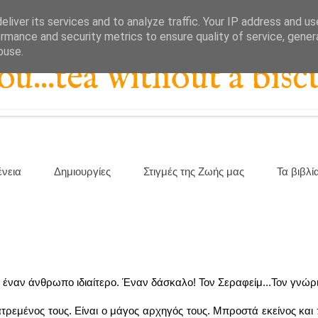
liver its services and to analyze traffic. Your IP address and u
rmance and security metrics to ensure quality of service, gene
buse.
...tea without a biscu
ένεια
Δημιουργίες
Στιγμές της Ζωής μας
Τα βιβλί
έναν άνθρωπο ιδιαίτερο. Έναν δάσκαλο! Τον Σεραφείμ...Τον γνώρι
λατρεμένος τους. Είναι ο μάγος αρχηγός τους. Μπροστά εκείνος και