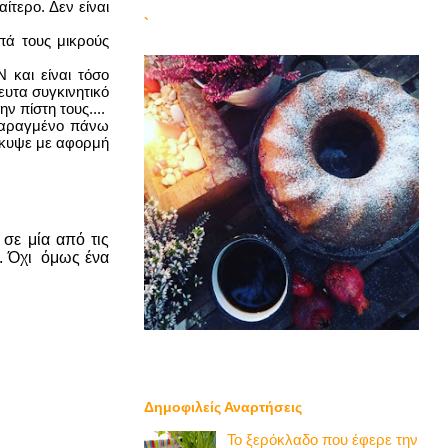
ίτερο. Δεν είναι
`
απά τους μικρούς
 και είναι τόσο
ευτα συγκινητικό
ν πίστη τους....
 χαραγμένο πάνω
οέκυψε με αφορμή
 σε μία από τις
. Όχι
όμως ένα
Δημοφιλείς Αναρτήσεις
Το ξερόκλαδο που έφερε την