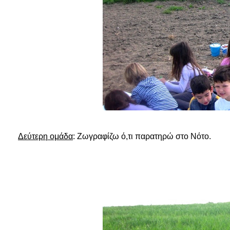
Δεύτερη ομάδα
: Ζωγραφίζω ό,τι παρατηρώ στο Νότο.