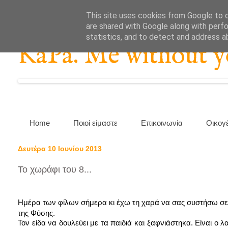
This site uses cookies from Google to de
are shared with Google along with perfo
statistics, and to detect and address a
KaPa. Me without you
Home
Ποιοί είμαστε
Επικοινωνία
Οικογ
Δευτέρα 10 Ιουνίου 2013
Το χωράφι του 8...
Ημέρα των φίλων σήμερα κι έχω τη χαρά να σας συστήσω σε 
της Φύσης.
Τον είδα να δουλεύει με τα παιδιά και ξαφνιάστηκα. Είναι ο 