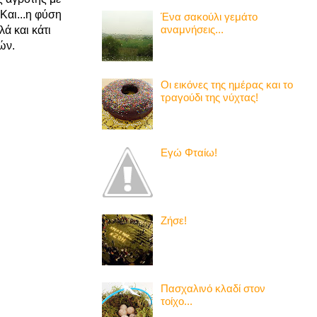
Και...η φύση
Ένα σακούλι γεμάτο
αναμνήσεις...
λά και κάτι
ών.
Οι εικόνες της ημέρας και το
τραγούδι της νύχτας!
Εγώ Φταίω!
Ζήσε!
Πασχαλινό κλαδί στον
τοίχο...