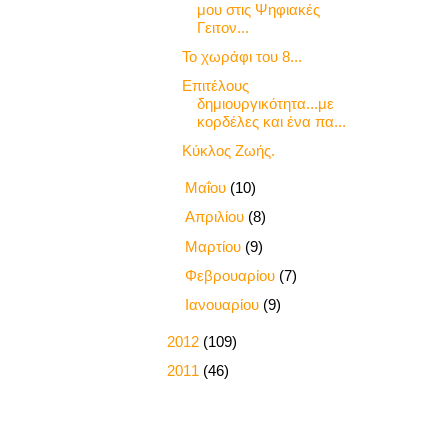
μου στις Ψηφιακές
Γειτον...
Το χωράφι του 8...
Επιτέλους
δημιουργικότητα...με
κορδέλες και ένα πα...
Κύκλος Ζωής.
►
Μαΐου
(10)
►
Απριλίου
(8)
►
Μαρτίου
(9)
►
Φεβρουαρίου
(7)
►
Ιανουαρίου
(9)
►
2012
(109)
►
2011
(46)