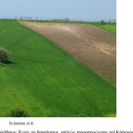
Το βλέπεις το 8;
ταλάβαμε; Εμείς το βαφτίσαμε, απλώς παρατηρώντας το! Κάποιο