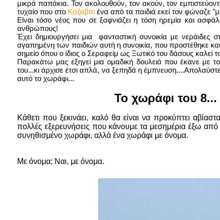
μικρά παπάκια. Τον ακολουθούν, τον ακούν, τον εμπιστεύονται.
τυχαίο που στο
Καζαβίτι
ένα από τα παιδιά εκεί τον φώναζε "
Είναι τόσο νέος που σε ξαφνιάζει η τόση ηρεμία και ασφάλε
ανθρώπους!
Έχει δημιουργήσει μια φανταστική συνοικία με νεράιδες σ
αγαπημένη των παιδιών αυτή η συνοικία, που προστέθηκε και
σημείο όπου ο ίδιος ο Σεραφείμ ως Ξωτικό του δάσους καλεί τ
Παρακάτω μας εξηγεί μια ομαδική δουλειά που έκανε με 
του...κι άρχισε έτσι απλά, να ξεπηδά η έμπνευση....Απολαύ
αυτό το χωράφι...
Το χωράφι του 8...
Κάθετι που ξεκινάει, καλό θα είναι να προκύπτει αβίαστ
πολλές εξερευνήσεις που κάνουμε τα μεσημέρια έξω από 
συνηθισμένο χωράφι, αλλά ένα χωράφι με όνομα.
Με όνομα; Ναι, με όνομα.