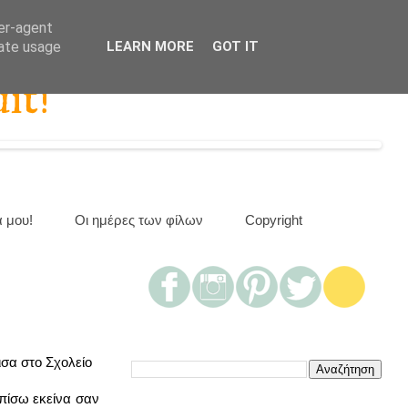
ser-agent
rate usage
LEARN MORE
GOT IT
it!
α μου!
Οι ημέρες των φίλων
Copyright
σα στο Σχολείο
 πίσω εκείνα σαν