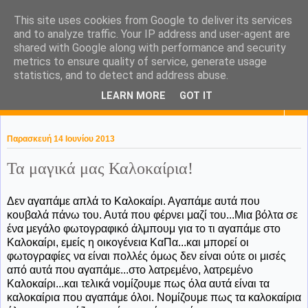
This site uses cookies from Google to deliver its services
KaPa. Me without you...tea
and to analyze traffic. Your IP address and user-agent are
shared with Google along with performance and security
without a biscuit!
metrics to ensure quality of service, generate usage
statistics, and to detect and address abuse.
LEARN MORE
GOT IT
▼
Παρασκευή 14 Ιουνίου 2013
Τα μαγικά μας Καλοκαίρια!
Δεν αγαπάμε απλά το Καλοκαίρι. Αγαπάμε αυτά που
κουβαλά πάνω του. Αυτά που φέρνει μαζί του...Μια βόλτα σε
ένα μεγάλο φωτογραφικό άλμπουμ για το τι αγαπάμε στο
Καλοκαίρι, εμείς η οικογένεια ΚαΠα...και μπορεί οι
φωτογραφίες να είναι πολλές όμως δεν είναι ούτε οι μισές
από αυτά που αγαπάμε...στο λατρεμένο, λατρεμένο
Καλοκαίρι...και τελικά νομίζουμε πως όλα αυτά είναι τα
καλοκαίρια που αγαπάμε όλοι. Νομίζουμε πως τα καλοκαίρια