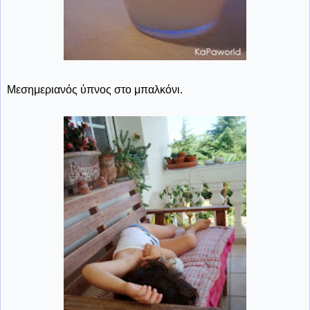
Μεσημεριανός ύπνος στο μπαλκόνι.