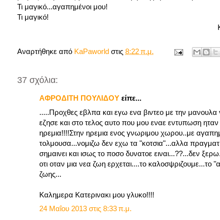
Τι μαγικό...αγαπημένοι μου!
Τι μαγικό!
Κατερίν
Αναρτήθηκε από
KaPaworld
στις
8:22 π.μ.
37 σχόλια:
ΑΦΡΟΔΙΤΗ ΠΟΥΛΙΔΟΥ
είπε...
.....Προχθες εβλπα και εγω ενα βιντεο με την μανουλα ν
εζησε και στο τελος αυτο που μου εναε εντυπωση ηταν
ηρεμια!!!!Στην ηρεμια ενος γνωριμου χωρου..με αγαπη
τολμουσα...νομιζω δεν εχω τα "κοτσια"...αλλα πραγματι
σημαινει και ισως το ποσο δυνατοε ειναι...??...δεν ξε
οτι οταν μια νεα ζωη ερχεται....το καλοσψριζουμε...το
ζωης...
Καλημερα Κατερινακι μου γλυκο!!!!
24 Μαΐου 2013 στις 8:33 π.μ.