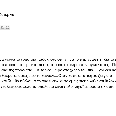
α
α γεννα το τριτο τησ παδακι στο σπιτι....να το περιγραφει η ιδια το
 το προσωπο της μετα που κρατουσε το μωρο στην αγκαλια της...Π
μενα της προσωπα...με το νεο μωρο στο χωρο του πια...Εγω δεν νο
 θαυμαζω αυτες που το κανουν....Οταν καποιος αποφασιζει για ατι 
ρω..και δεν θα ηθελα να το αναλυσω..αυτο ομως που νιωθω οτι θελω 
 "αγκαλιαζουμε"..ολα τα υπολοιπα ειναι πολυ "λιγα" μπροστα σε αυτο