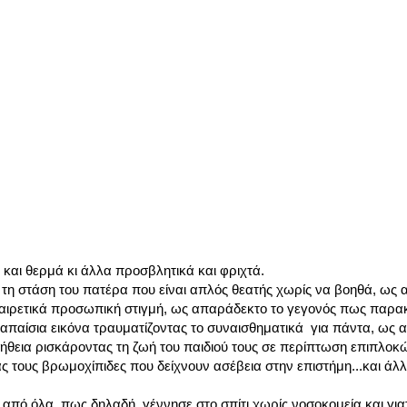
 και θερμά κι άλλα προσβλητικά και φριχτά.
η στάση του πατέρα που είναι απλός θεατής χωρίς να βοηθά, ως 
 εξαιρετικά προσωπική στιγμή, ως απαράδεκτο το γεγονός πως παρ
ην απαίσια εικόνα τραυματίζοντας το συναισθηματικά για πάντα, ως
οήθεια ρισκάροντας τη ζωή του παιδιού τους σε περίπτωση επιπλο
ας τους βρωμοχίπιδες που δείχνουν ασέβεια στην επιστήμη...και άλ
 από όλα, πως δηλαδή γέννησε στο σπίτι χωρίς νοσοκομεία και για