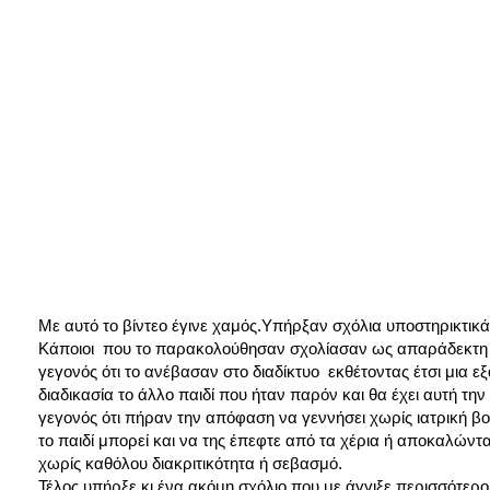
Με αυτό το βίντεο έγινε χαμός.Υπήρξαν σχόλια υποστηρικτικά
Κάποιοι που το παρακολούθησαν σχολίασαν ως απαράδεκτη τ
γεγονός ότι το ανέβασαν στο διαδίκτυο εκθέτοντας έτσι μια
διαδικασία το άλλο παιδί που ήταν παρόν και θα έχει αυτή τ
γεγονός ότι πήραν την απόφαση να γεννήσει χωρίς ιατρική β
το παιδί μπορεί και να της έπεφτε από τα χέρια ή αποκαλώντ
χωρίς καθόλου διακριτικότητα ή σεβασμό.
Τέλος υπήρξε κι ένα ακόμη σχόλιο που με άγγιξε περισσότερο