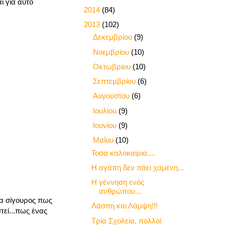
ι για αυτό
►
2014
(84)
▼
2013
(102)
►
Δεκεμβρίου
(9)
►
Νοεμβρίου
(10)
►
Οκτωβρίου
(10)
►
Σεπτεμβρίου
(6)
►
Αυγούστου
(6)
►
Ιουλίου
(9)
►
Ιουνίου
(9)
▼
Μαΐου
(10)
Τοσα καλοκαίρια....
Η αγάπη δεν πάει χαμένη...
Η γέννηση ενός
ανθρώπου...
τα σίγουρος πως
Λάσπη και Λάμψη!!!
τεί...πως ένας
Τρία Σχολεία, πολλοί