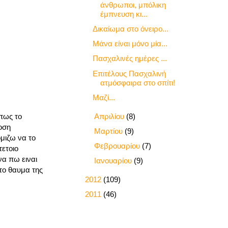
άνθρωποι, μπόλικη
έμπνευση κι...
Δικαίωμα στο όνειρο...
Μάνα είναι μόνο μία...
Πασχαλινές ημέρες ...
Επιτέλους Πασχαλινή
ατμόσφαιρα στο σπίτι!
Μαζί...
►
Απριλίου
(8)
 πως το
οση
►
Μαρτίου
(9)
μιζω να το
►
Φεβρουαρίου
(7)
τετοιο
να πω ειναι
►
Ιανουαρίου
(9)
 το θαυμα της
►
2012
(109)
►
2011
(46)