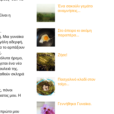
Ένα σακούλι γεμάτο
αναμνήσεις...
ίναι η
Στο άπειρο κι ακόμη
.
παραπέρα...
ή. Μια γυναίκα
εγάλη αδερφή,
να το αρπάξουν
.
Ζήσε!
πόλυτα ήρεμο,
χεται ένα νέο
ουλειά της.
παθούν σκληρά
Πασχαλινό κλαδί στον
τοίχο...
, πόνοι
ματος μου. Η
Γεννήθηκα Γυναίκα.
ο πρώτο μου