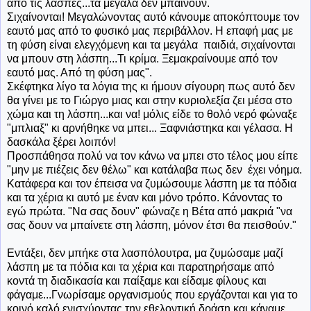
από τις λάσπες...τα μεγάλα δεν μπαίνουν.
Σιχαίνονται! Μεγαλώνοντας αυτό κάνουμε αποκόπτουμε τον
εαυτό μας από το φυσικό μας περιβάλλον. Η επαφή μας με
τη φύση είναι ελεγχόμενη και τα μεγάλα παιδιά, σιχαίνονται
να μπουν στη λάσπη...Τι κρίμα. Ξεμακραίνουμε από τον
εαυτό μας. Από τη φύση μας".
Σκέφτηκα λίγο τα λόγια της κι ήμουν σίγουρη πως αυτό δεν
θα γίνει με το Γιώργο μιας και στην κυριολεξία ζει μέσα στο
χώμα και τη λάσπη...και να! μόλις είδε το θολό νερό φώναξε
"μπλιαξ" κι αρνήθηκε να μπει... Ξαφνιάστηκα και γέλασα. Η
δασκάλα ξέρει λοιπόν!
Προσπάθησα πολύ να τον κάνω να μπει στο τέλος μου είπε
"μην με πιέζεις δεν θέλω" και κατάλαβα πως δεν έχει νόημα.
Κατάφερα και τον έπεισα να ζυμώσουμε λάσπη με τα πόδια
και τα χέρια κι αυτό με έναν και μόνο τρόπο. Κάνοντας το
εγώ πρώτα. "Να σας δουν" φώναζε η Βέτα από μακριά "να
σας δουν να μπαίνετε στη λάσπη, μόνον έτσι θα πεισθούν."
Εντάξει, δεν μπήκε στα λασπόλουτρα, μα ζυμώσαμε μαζί
λάσπη με τα πόδια και τα χέρια και παρατηρήσαμε από
κοντά τη διαδικασία και παίξαμε και είδαμε φίλους και
φάγαμε...Γνωρίσαμε οργανισμούς που εργάζονται και για το
κοινό καλό ενισχύοντας την εθελοντική δράση και κάναμε