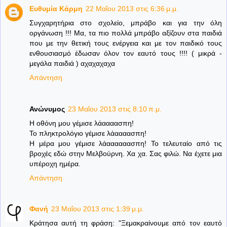
Eυθυμία Κάρμη
22 Μαΐου 2013 στις 6:36 μ.μ.
Συγχαρητήρια στο σχολείο, μπράβο και για την όλη
οργάνωση !!! Μα, τα πιο πολλά μπράβο αξίζουν στα παιδιά
που με την θετική τους ενέργεια και με τον παιδικό τους
ενθουσιασμό έδωσαν όλον τον εαυτό τους !!!! ( μικρά -
μεγάλα παιδιά ) αχαχαχαχα
Απάντηση
Ανώνυμος
23 Μαΐου 2013 στις 8:10 π.μ.
Η οθόνη μου γέμισε λάαααασπη!
Το πληκτρολόγιο γέμισε λάαααασπη!
Η μέρα μου γέμισε λάαααααασπη! Το τελευταίο από τις
βροχές εδώ στην Μελβούρνη. Χα χα. Σας φιλώ. Να έχετε μια
υπέροχη ημέρα.
Απάντηση
Φανή
23 Μαΐου 2013 στις 1:39 μ.μ.
Κράτησα αυτή τη φράση: "Ξεμακραίνουμε από τον εαυτό