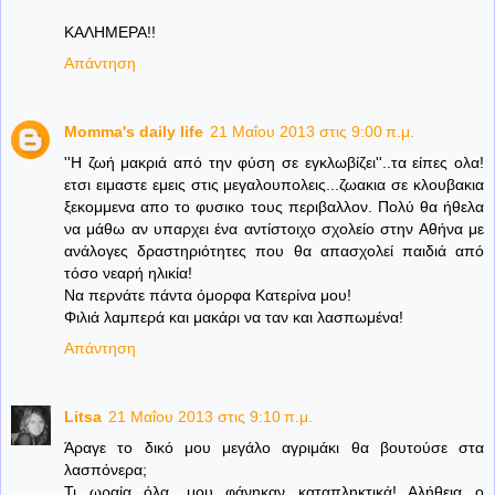
ΚΑΛΗΜΕΡΑ!!
Απάντηση
Momma's daily life
21 Μαΐου 2013 στις 9:00 π.μ.
''Η ζωή μακριά από την φύση σε εγκλωβίζει''..τα είπες ολα!
ετσι ειμαστε εμεις στις μεγαλουπολεις...ζωακια σε κλουβακια
ξεκομμενα απο το φυσικο τους περιβαλλον. Πολύ θα ήθελα
να μάθω αν υπαρχει ένα αντίστοιχο σχολείο στην Αθήνα με
ανάλογες δραστηριότητες που θα απασχολεί παιδιά από
τόσο νεαρή ηλικία!
Να περνάτε πάντα όμορφα Κατερίνα μου!
Φιλιά λαμπερά και μακάρι να ταν και λασπωμένα!
Απάντηση
Litsa
21 Μαΐου 2013 στις 9:10 π.μ.
Άραγε το δικό μου μεγάλο αγριμάκι θα βουτούσε στα
λασπόνερα;
Τι ωραία όλα, μου φάνηκαν καταπληκτικά! Αλήθεια ο