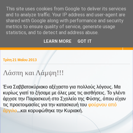
This site uses cookies from Google to deliver its services
KaPa. Me without you...tea
and to analyze traffic. Your IP address and user-agent are
shared with Google along with performance and security
without a biscuit!
metrics to ensure quality of service, generate usage
statistics, and to detect and address abuse.
LEARN MORE
GOT IT
▼
Τρίτη 21 Μαΐου 2013
Λάσπη και Λάμψη!!!
Ένα Σαββατοκύριακο αξέχαστο για πολλούς λόγους. Μα
κυρίως γιατί το ζήσαμε με όλες μας τις αισθήσεις. Το γλέντι
άρχισε την Παρασκευή στο Σχολείο της Φύσης, όπου είχαν
τις προετοιμασίες για την κατασκευή του
φούρνου από
άργιλο
...και κορυφώθηκε την Κυριακή.