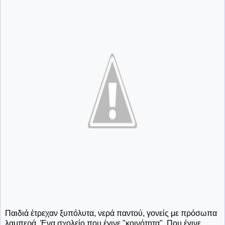
Παιδιά έτρεχαν ξυπόλυτα, νερά παντού, γονείς με πρόσωπα
λαμπερά. Ένα σχολείο που έγινε "κοινότητα". Που έγινε