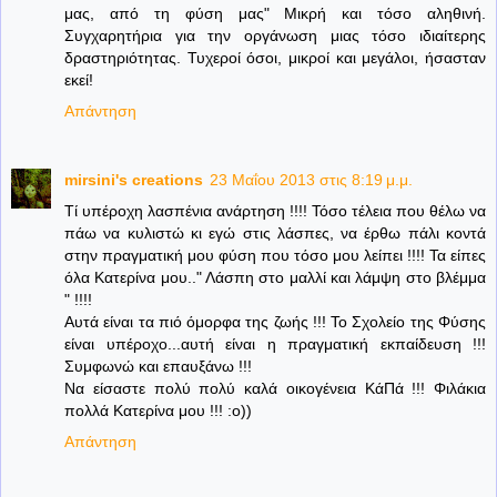
μας, από τη φύση μας" Μικρή και τόσο αληθινή.
Συγχαρητήρια για την οργάνωση μιας τόσο ιδιαίτερης
δραστηριότητας. Τυχεροί όσοι, μικροί και μεγάλοι, ήσασταν
εκεί!
Απάντηση
mirsini's creations
23 Μαΐου 2013 στις 8:19 μ.μ.
Τί υπέροχη λασπένια ανάρτηση !!!! Τόσο τέλεια που θέλω να
πάω να κυλιστώ κι εγώ στις λάσπες, να έρθω πάλι κοντά
στην πραγματική μου φύση που τόσο μου λείπει !!!! Τα είπες
όλα Κατερίνα μου.." Λάσπη στο μαλλί και λάμψη στο βλέμμα
" !!!!
Αυτά είναι τα πιό όμορφα της ζωής !!! Το Σχολείο της Φύσης
είναι υπέροχο...αυτή είναι η πραγματική εκπαίδευση !!!
Συμφωνώ και επαυξάνω !!!
Να είσαστε πολύ πολύ καλά οικογένεια ΚάΠά !!! Φιλάκια
πολλά Κατερίνα μου !!! :ο))
Απάντηση