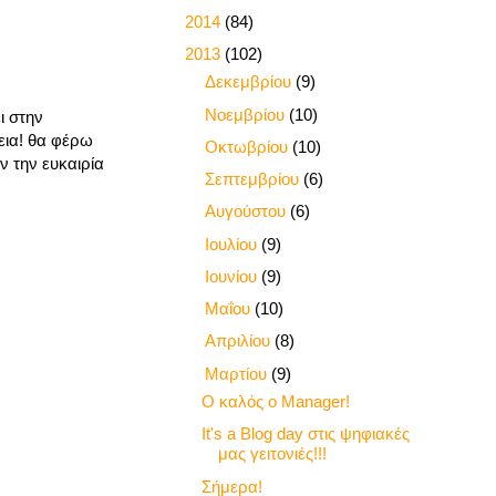
►
2014
(84)
▼
2013
(102)
►
Δεκεμβρίου
(9)
►
Νοεμβρίου
(10)
ι στην
εια! θα φέρω
►
Οκτωβρίου
(10)
ν την ευκαιρία
►
Σεπτεμβρίου
(6)
►
Αυγούστου
(6)
►
Ιουλίου
(9)
►
Ιουνίου
(9)
►
Μαΐου
(10)
►
Απριλίου
(8)
▼
Μαρτίου
(9)
Ο καλός ο Manager!
It's a Βlog day στις ψηφιακές
μας γειτονιές!!!
Σήμερα!