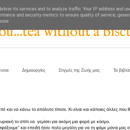
liver its services and to analyze traffic. Your IP address and u
rmance and security metrics to ensure quality of service, gene
buse.
...tea without a biscu
ένεια
Δημιουργίες
Στιγμές της Ζωής μας
Τα βιβλί
 και να κάνω το απόλυτο τίποτε. Κι είναι και κάποιες άλλες που θ
ριακή το σπίτι να γεμίσει για ακόμη μια φορά με κόσμο.
φάξουμε" και επειδή ήταν πολύ μεγάλη για να τη φάμε μόνοι μας ε