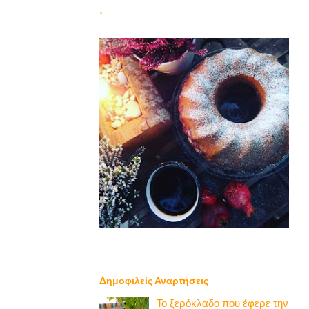
`
Δημοφιλείς Αναρτήσεις
Το ξερόκλαδο που έφερε την