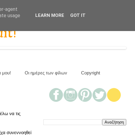
ser-agent
rate usage
LEARN MORE
GOT IT
it!
α μου!
Οι ημέρες των φίλων
Copyright
έλω να τις
ίχα συνεννοηθεί