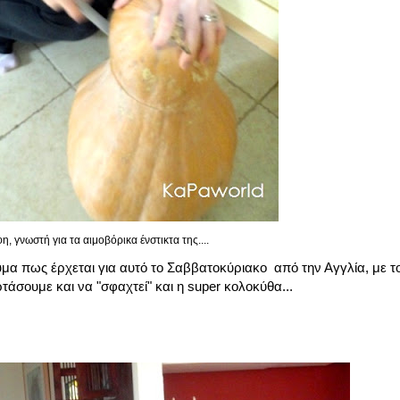
, γνωστή για τα αιμοβόρικα ένστικτα της....
υμα πως έρχεται για αυτό το Σαββατοκύριακο από την Αγγλία, με το
ρτάσουμε και να "σφαχτεί" και η super κολοκύθα...