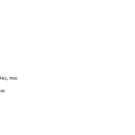
λίες, που
και