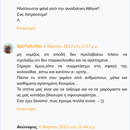
Ηλιόλουστα φιλιά από την ανοιξιάτικη Αθήνα!!
Σας λατρεύουμε!
Λ.
Απάντηση
SpIrToKoYto
6 Μαρτίου 2013 στις 2:57 μ.μ.
μη νομίζεις οτι επειδή δεν προλαβαίνω πλέον να
σχολιάζω,οτι δεν παρακολουθώ και τα αγαπημένα...
Σήμερα όμως,είπα να συμμετάσχω στη σφαγή της
κολοκύθας ,έστω και κατόπιν α- ορτής...
Πάντα το σπίτι σου γεμάτο από ανθρώπους ,γέλια και
αισθήματα αγαπημένη Κατερίνα...
Τα σπίτια μας είναι για να ταζούμε και να τα χαιρόμαστε και
ας μας κοιτάζεο βλοσυρά η σφουγκαρίστρα...
Σου έχω ξαναπεί ,πως έχουμε πολλά κοινά...-:))
Απάντηση
Ανώνυμος
6 Μαρτίου 2013 στις 11:44 μ.μ.