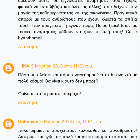
αρέσουν αυτές οι ξέγνοιαστες αναρτήσεις σου (χωρίς
φυσικά να υποβιβάζω και όλες τις άλλες) που δείχνεις την
μαγεία της καθημερινότητας και της οικογένειας. Πραγματικά
απορώ με τους ανθρώπους που έχουν κλειστά τα σπίτια
τους! Ηταν άραγε έτσι ή έγιναν τώρα; Ποιος ξέρει! Ισως με
τέτοιες αναρτήσεις μάθουν να ζουν τη ζωή τους! Callie
byanthomeli
Απάντηση
...INA
5 Μαρτίου 2013 στις 11:36 π.μ.
Πόσο μου λείπει και πόσο ονειρεύομαι ένα σπίτι ανοιχτό με
πολύ κόσμο! Θα γίνει κ αυτό δεν μπορεί!
Φαίνεται ότι περάσατε υπέροχα!
Απάντηση
Unknown
5 Μαρτίου 2013 στις 11:51 π.μ.
πολύ ωραίος ο συσχετισμός καλοκύθας και συνάθροισης!
Λατερύω και εγώ τον πολύ και άνετο κόσμο στο σπίτι μου