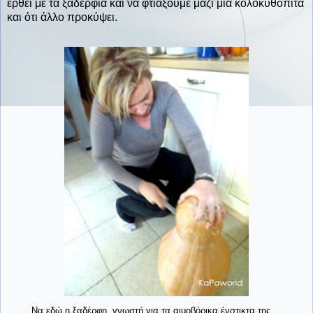
έρθει με τα ξαδέρφια και να φτιάξουμε μαζί μια κολοκυθόπιτα
και ότι άλλο προκύψει.
Να εδώ η ξαδέρφη, γνωστή για τα αιμοβόρικα ένστικτα της....