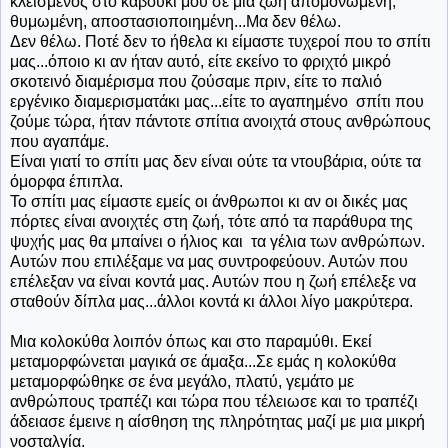
κλεισμένος στο καβούκι μου σε μια ζωή απομονωμένη,
θυμωμένη, αποστασιοποιημένη...Μα δεν θέλω.
Δεν θέλω. Ποτέ δεν το ήθελα κι είμαστε τυχεροί που το σπίτι
μας...όποιο κι αν ήταν αυτό, είτε εκείνο το φριχτό μικρό
σκοτεινό διαμέρισμα που ζούσαμε πριν, είτε το παλιό
εργένικο διαμερισματάκι μας...είτε το αγαπημένο σπίτι που
ζούμε τώρα, ήταν πάντοτε σπίτια ανοιχτά στους ανθρώπους
που αγαπάμε.
Είναι γιατί το σπίτι μας δεν είναι ούτε τα ντουβάρια, ούτε τα
όμορφα έπιπλα.
Το σπίτι μας είμαστε εμείς οι άνθρωποι κι αν οι δικές μας
πόρτες είναι ανοιχτές στη ζωή, τότε από τα παράθυρα της
ψυχής μας θα μπαίνει ο ήλιος και τα γέλια των ανθρώπων.
Αυτών που επιλέξαμε να μας συντροφεύουν. Αυτών που
επέλεξαν να είναι κοντά μας. Αυτών που η ζωή επέλεξε να
σταθούν δίπλα μας...άλλοι κοντά κι άλλοι λίγο μακρύτερα.
Μια κολοκύθα λοιπόν όπως και στο παραμύθι. Εκεί
μεταμορφώνεται μαγικά σε άμαξα...Σε εμάς η κολοκύθα
μεταμορφώθηκε σε ένα μεγάλο, πλατύ, γεμάτο με
ανθρώπους τραπέζι και τώρα που τέλειωσε και το τραπέζι
άδειασε έμεινε η αίσθηση της πληρότητας μαζί με μια μικρή
νοσταλγία.