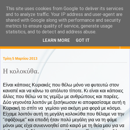
This site uses cookies from Google to deliver its services
KaPa. Me without you...tea
and to analyze traffic. Your IP address and user-agent are
shared with Google along with performance and security
without a biscuit!
metrics to ensure quality of service, generate usage
statistics, and to detect and address abuse.
LEARN MORE
GOT IT
▼
Τρίτη 5 Μαρτίου 2013
Η κολοκύθα.
Είναι κάποιες Κυριακές που θέλω μόνο να φυτευτώ στον
καναπέ και να κάνω το απόλυτο τίποτε. Κι είναι και κάποιες
άλλες που θέλω να τις γεμίζω με ανθρώπους και παρέες.
Δύο γεγονότα λοιπόν με ξεσήκωσαν κι αποφασίσαμε αυτή η
Κυριακή το σπίτι να γεμίσει για ακόμη μια φορά με κόσμο.
Είχαμε λοιπόν αυτή τη μεγάλη κολοκύθα που θέλαμε να την
"σφάξουμε" και επειδή ήταν πολύ μεγάλη για να τη φάμε
μόνοι μας είχα συνεννοηθεί από καιρό με τη θεία μου για να