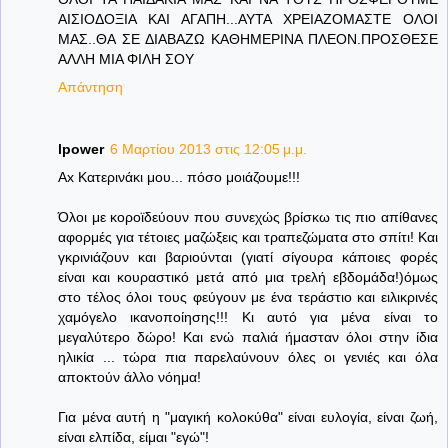
ΑΙΣΙΟΔΟΞΙΑ ΚΑΙ ΑΓΑΠΗ...ΑΥΤΑ ΧΡΕΙΑΖΟΜΑΣΤΕ ΟΛΟΙ
ΜΑΣ..ΘΑ ΣΕ ΔΙΑΒΑΖΩ ΚΑΘΗΜΕΡΙΝΑ ΠΛΕΟΝ.ΠΡΟΣΘΕΣΕ
ΑΛΛΗ ΜΙΑ ΦΙΛΗ ΣΟΥ
Απάντηση
lpower
6 Μαρτίου 2013 στις 12:05 μ.μ.
Ax Κατερινάκι μου... πόσο μοιάζουμε!!!
Όλοι με κοροϊδεύουν που συνεχώς βρίσκω τις πιο απίθανες
αφορμές για τέτοιες μαζώξεις και τραπεζώματα στο σπίτι! Και
γκρινιάζουν και βαριούνται (γιατί σίγουρα κάποιες φορές
είναι και κουραστικό μετά από μια τρελή εβδομάδα!)όμως
στο τέλος όλοι τους φεύγουν με ένα τεράστιο και ειλικρινές
χαμόγελο ικανοποίησης!!! Κι αυτό για μένα είναι το
μεγαλύτερο δώρο! Και ενώ παλιά ήμασταν όλοι στην ίδια
ηλικία ... τώρα πια παρελαύνουν όλες οι γενιές και όλα
αποκτούν άλλο νόημα!
Για μένα αυτή η "μαγική κολοκύθα" είναι ευλογία, είναι ζωή,
είναι ελπίδα, είμαι "εγώ"!