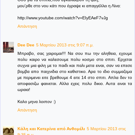
μου'ρθε στο νου κάτι που έγραψε κι απαγγέλλει η Λίνα:
http://www.youtube.com/watch?v=EIyEAeF7vJg
Απάντηση
Dee Dee
5 Μαρτίου 2013 στις 9:07 π.μ.
Μπραβο, σας χαιρομαι!!! Να σου πω την αληθεια, εχουμε
πολυ καιρο να καλεσουμε πολυ κοσμο στο σπιτι. Ερχεται
συχνα μια φιλη με το παιδι και παλι μετα ειναι, σαν να επεσε
βομβα απο παιχνιδια στο καθιστικο. Αρα το ιδιο συμμαζεμα
με περιμενει ειτε βρεθουμε 4 ειτε 14 στο σπιτι. Απλα δεν το
αποφασιζω φαινεται. Αλλα εχεις πολυ δικιο. Αυτα ειναι τα
ωραια!
Καλο μηνα λοιπον :)
Απάντηση
Κάλη και Κατερίνα από Ανθομέλι
5 Μαρτίου 2013 στις
9:35 π.μ.