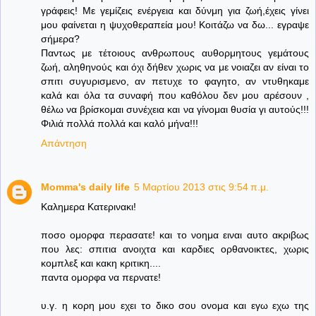
γράφεις! Με γεμίζεις ενέργεια και δύνμη για ζωή,έχεις γίνει
μου φαίνεται η ψυχοθεραπεία μου! Κοιτάζω να δω... εγραψε
σήμερα?
Παντως με τέτοιους ανθρωπους αυθορμητους γεμάτους
ζωή, αληθηνούς και όχι δήθεν χωρις να με νοιαζει αν είναι το
σπιτι συγυρισμενο, αν πετυχε το φαγητο, αν ντυθηκαμε
καλά και όλα τα συναφή που καθόλου δεν μου αρέσουν ,
θέλω να βρίσκομαι συνέχεια και να γίνομαι θυσία γι αυτούς!!!
Φιλιά πολλά πολλά και καλό μήνα!!!
Απάντηση
Momma's daily life
5 Μαρτίου 2013 στις 9:54 π.μ.
Καλημερα Κατερινακι!
ποσο ομορφα περασατε! και το νοημα ειναι αυτο ακριβως
που λες: σπιτια ανοιχτα και καρδιες ορθανοικτες, χωρις
κομπλεξ και κακη κριτικη....
παντα ομορφα να περνατε!
υ.γ. η κορη μου εχει το δικο σου ονομα και εγω εχω της