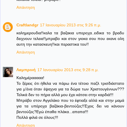
Απάντηση
Craftlandgr
17 Ιανουαρίου 2013 στις 9:26 π.μ.
καλημερουδια!!καλα τα βαζακια υπεροχα..ειδικα το βραδυ
δειχνουν τελεια!!μπραβο και στον γιοκα σου που εκανε ολη
αυτη την κατασκευη!!και περαστικα του!!
Απάντηση
Λαμπρινή
17 Ιανουαρίου 2013 στις 9:28 π.μ.
Καλημέρααααα!
Το ξέρεις ότι ήθελα να πάρω ένα τέτοιο παζλ τρισδιάστατο
για μ'ένα όταν έψαχνα για τα δώρα των Χριστουγέννων???
Τελικά δεν το πήρα αλλά μου έχει κάτσει στην καρδιά!!!
Μπράβο στον Αγγελάκο που το έφτιαξε αλλά και στην μαμά
για τα υπέροχα βαζάκια-βεντούζες!!Έχεις δει να κάνουν
βεντούζες?Εγώ έπαθα πλάκα...απαπα!!!
Πολλά φιλιά σε όλους!!!
Απάντηση