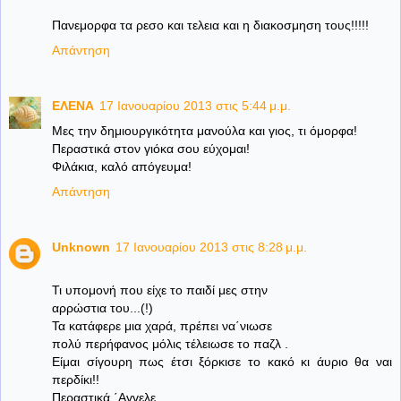
Πανεμορφα τα ρεσο και τελεια και η διακοσμηση τους!!!!!
Απάντηση
ΕΛΕΝΑ
17 Ιανουαρίου 2013 στις 5:44 μ.μ.
Mες την δημιουργικότητα μανούλα και γιος, τι όμορφα!
Περαστικά στον γιόκα σου εύχομαι!
Φιλάκια, καλό απόγευμα!
Απάντηση
Unknown
17 Ιανουαρίου 2013 στις 8:28 μ.μ.
Τι υπομονή που είχε το παιδί μες στην
αρρώστια του...(!)
Τα κατάφερε μια χαρά, πρέπει να΄νιωσε
πολύ περήφανος μόλις τέλειωσε το παζλ .
Είμαι σίγουρη πως έτσι ξόρκισε το κακό κι άυριο θα ναι
περδίκι!!
Περαστικά ΄Αγγελε..