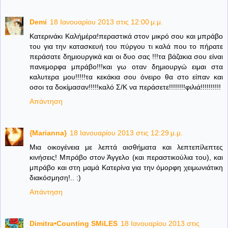
Demi
18 Ιανουαρίου 2013 στις 12:00 μ.μ.
Kατερινάκι Καλήμέρα!περαστικά στον μικρό σου και μπράβο
του για την κατασκευή του πύργου τι καλά που το πήρατε
περάσατε δημιουργικά και οι δυο σας !!!τα βάζακια σου είναι
πανεμορφα μπράβο!!!και γω οταν δημιουργώ ειμαι στα
καλυτερα μου!!!!!τα κεκάκια σου όνειρο θα στο είπαν και
οσοι τα δοκίμασαν!!!!!καλό Σ/Κ να περάσετε!!!!!!!!φιλιά!!!!!!!!!!
Απάντηση
{Marianna}
18 Ιανουαρίου 2013 στις 12:29 μ.μ.
Μια οικογένεια με λεπτά αισθήματα και λεπτεπίλεπτες
κινήσεις! Μπράβο στον Άγγελο (και περαστικούλια του), και
μπράβο και στη μαμά Κατερίνα για την όμορφη χειμωνιάτικη
διακόσμηση!.. :)
Απάντηση
Dimitra•Counting SΜiLES
18 Ιανουαρίου 2013 στις