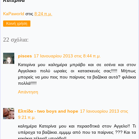
Κατερίνα
KaPaworld
στις
8:24 π.μ.
Κοινή χρήση
22 σχόλια:
pisces
17 Ιανουαρίου 2013 στις 8:44 π.μ.
Κατερίνα μου καλημέρα μπράβο και σε εσένα και στον
Αγγελακο πολύ ωραίες οι κατασκευές σας!!!!! Μήπως
μπορείς να μου πεις που παίρνεις τα βαζάκια αυτά? φιλάκια
πολλά!!!!!
Απάντηση
Ελπίδα - two boys and hope
17 Ιανουαρίου 2013 στις
9:21 π.μ.
καλημέρα Κατερίνα μου και περασδτικά στον Αγγελο!! Τι
υπέροχα τα βαζάκια..εμμμμ από που τα παίρνεις ??? Και τα
κεκάκια τέλεια!! μπράβο!!