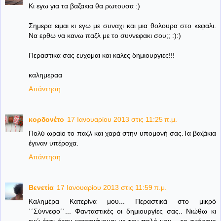
Κι εγω για τα βαζακια θα ρωτουσα :)
Σημερα ειμαι κι εγω με συναχι και μια θολουρα στο κεφαλι.
Να ερθω να κανω παζλ με το συννεφακι σου;; :):)
Περαστικα σας ευχομαι και καλες δημιουργιες!!!
καλημεραα
Απάντηση
κορδονέτο
17 Ιανουαρίου 2013 στις 11:25 π.μ.
Πολύ ωραίο το παζλ και χαρά στην υπομονή σας.Τα βαζάκια
έγιναν υπέροχα.
Απάντηση
Βενετία
17 Ιανουαρίου 2013 στις 11:59 π.μ.
Καλημέρα Κατερίνα μου... Περαστικά στο μικρό
΄΄Σύννεφο΄΄... Φανταστικές οι δημιουργίες σας.. Νιώθω κι
εγώ έτσι όταν καταπιάνομαι με τον πηλό μου... το σκόρπιο