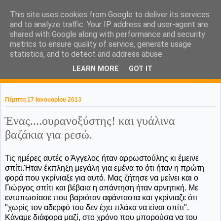
This site uses cookies from Google to deliver its services
KaPa. Me without you...tea
and to analyze traffic. Your IP address and user-agent are
shared with Google along with performance and security
without a biscuit!
metrics to ensure quality of service, generate usage
statistics, and to detect and address abuse.
LEARN MORE
GOT IT
▼
Πέμπτη 17 Ιανουαρίου 2013
Ένας....ουρανοξύστης! και γυάλινα
βαζάκια για ρεσώ.
Τις ημέρες αυτές ο Άγγελος ήταν αρρωστούλης κι έμεινε
σπίτι.Ήταν έκπληξη μεγάλη για εμένα το ότι ήταν η πρώτη
φορά που γκρίνιαξε για αυτό. Μας ζήτησε να μείνει και ο
Γιώργος σπίτι και βέβαια η απάντηση ήταν αρνητική. Με
εντυπωσίασε που βαριόταν αφάνταστα και γκρίνιαζε ότι
"χωρίς τον αδερφό του δεν έχει πλάκα να είναι σπίτι".
Κάναμε διάφορα μαζί, στο χρόνο που μπορούσα να του