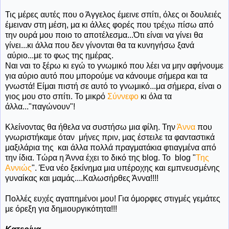
Τις μέρες αυτές που ο Άγγελος έμεινε σπίτι, όλες οι δουλειές
έμειναν στη μέση, μα κι άλλες φορές που τρέχω πίσω από
την ουρά μου ποιο το αποτέλεσμα...Ότι είναι να γίνει θα
γίνει...κι άλλα που δεν γίνονται θα τα κυνηγήσω ξανά
αύριο...με το φως της ημέρας.
Ναι ναι το ξέρω κι εγώ το γνωμικό που λέει να μην αφήνουμε
για αύριο αυτό που μπορούμε να κάνουμε σήμερα και τα
γνωστά! Είμαι πιστή σε αυτό το γνωμικό...μα σήμερα, είναι ο
γιος μου στο σπίτι. Το μικρό
Σύννεφο
κι όλα τα
άλλα..."παγώνουν"!
Κλείνοντας θα ήθελα να συστήσω μια φίλη. Την
Άννα
που
γνωριστήκαμε όταν μήνες πριν, μας έστειλε τα φανταστικά
μαξιλάρια της και άλλα πολλά πραγματάκια φτιαγμένα από
την ίδια. Τώρα η Άννα έχει το δικό της blog. To blog "
Της
Αννιώς
". Ένα νέο ξεκίνημα μια υπέροχης και εμπνευσμένης
γυναίκας και μαμάς....Καλωσήρθες Άννα!!!!
Πολλές ευχές αγαπημένοι μου! Για όμορφες στιγμές γεμάτες
με όρεξη για δημιουργικότητα!!!