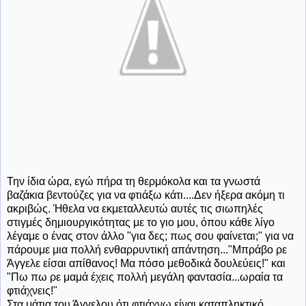
Την ίδια ώρα, εγώ πήρα τη θερμόκολα και τα γνωστά
βαζάκια βεντούζες για να φτιάξω κάτι....Δεν ήξερα ακόμη τι
ακριβώς. Ήθελα να εκμεταλλευτώ αυτές τις σιωπηλές
στιγμές δημιουργικότητας με το γιο μου, όπου κάθε λίγο
λέγαμε ο ένας στον άλλο "για δες; πως σου φαίνεται;" για να
πάρουμε μια πολλή ενθαρρυντική απάντηση..."Μπράβο ρε
Άγγελε είσαι απίθανος! Μα πόσο μεθοδικά δουλεύεις!" και
"Πω πω ρε μαμά έχεις πολλή μεγάλη φαντασία...ωραία τα
φτιάχνεις!"
Στα μάτια του Άγγελου ότι φτιάχνω είναι καταπληκτικό.