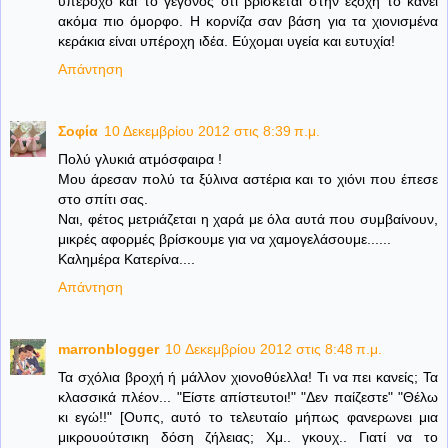
υπέροχο και το γεγονός ότι βρίσκεται στην εξοχή το κάνει
ακόμα πιο όμορφο. Η κορνίζα σαν βάση για τα χιονισμένα
κεράκια είναι υπέροχη ιδέα. Εύχομαι υγεία και ευτυχία!
Απάντηση
Σοφία
10 Δεκεμβρίου 2012 στις 8:39 π.μ.
Πολύ γλυκιά ατμόσφαιρα !
Μου άρεσαν πολύ τα ξύλινα αστέρια και το χιόνι που έπεσε
στο σπίτι σας.
Ναι, φέτος μετριάζεται η χαρά με όλα αυτά που συμβαίνουν,
μικρές αφορμές βρίσκουμε για να χαμογελάσουμε......
Καλημέρα Κατερίνα....
Απάντηση
marronblogger
10 Δεκεμβρίου 2012 στις 8:48 π.μ.
Τα σχόλια βροχή ή μάλλον χιονοθύελλα! Τι να πει κανείς; Τα
κλασσικά πλέον... "Είστε απίστευτοι!" "Δεν παίζεστε" "Θέλω
κι εγώ!!" [Ουπς, αυτό το τελευταίο μήπως φανερωνει μια
μικρουούτσικη δόση ζήλειας; Χμ.. γκουχ.. Γιατί να το