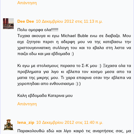
Απάντηση
Dee Dee
10 Δεκεμβρίου 2012 στις 11:13 π.μ.
Πολυ ομορφα ολα!!!!!!
Τυχαια ακουγα κι εγω Michael Buble ενω σε διαβαζα. Μου
ειχε ζητησει περσι η αδερφη μου να της κατεβασω την
χριστουγεννιατικη συλλογη του και το εβαλα στη λιστα να
παιζει εδω και μια εβδομαδα :)
Κι εγω με στολισμους περασα το Σ-Κ μου :) Ξεχασα ολα τα
προβληματα για λιγο κι εβλεπα τον κοσμο μεσα απο τα
ματια της μικρης μου. Τι χαρα επαιρνα οταν την εβλεπα να
χοροπηδαει απο ενθουσιασμο :):)
Καλη εβδομαδα Κατερινα μου
Απάντηση
lena_zip
10 Δεκεμβρίου 2012 στις 11:40 π.μ.
Παρακολουθώ εδώ και λίγο καιρό τις αναρτήσεις σας, μα