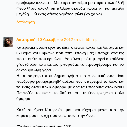
κρύψωμεν άλλωστε! Μου άρεσαν πάρα μα παρα πολύ όλα!]
Φτου Φτου ολόκληρη πλεξίδα σκόρδα χωριάτικη και μεγάλη
μεγάλη... Κι ένας σάκος γεμάτος φιλιά (χο χο χο)
Απάντηση
Λαμπρινή
10 Δεκεμβρίου 2012 στις 8:55 π.μ.
Κατερινάκι μου,κι εγώ τις ίδιες σκέψεις κάνω και λυπάμαι και
θλίβομαι και θυμώνω που στην εποχή μας υπάρχει κόσμος
που πεινάει,που κρυώνει...Ας κάνουμε ότι μπορεί ο καθένας
γι'αυτό,όλοι κάτι,κάπου μπορούμε να προσφέρουμε και να
δώσουμε λίγη χαρά...
Η ατμόσφαιρα που δημιουργήσατε στο σπιτικό σας είναι
πανέμορφη,ονειρεμένη!Μ'αρέσει που υπερτερεί το ξύλο και
το έχεις δέσει πολύ όμορφα με όλα τα υπόλοιπα στολίδια!Ο
Πανταζής το έκανε το θαύμα του με τ'αστέρια,είναι πολύ
όμορφα!
Καλή συνέχεια Κατερινάκι μου και εύχομαι μέσα από την
καρδιά μου η ευχή σου να φτάσει στην Άννα...
(Τα έχεις πάρει τα μειλ μου???)