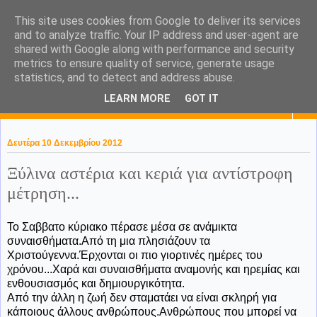
This site uses cookies from Google to deliver its services
KaPa. Me without you...tea
and to analyze traffic. Your IP address and user-agent are
shared with Google along with performance and security
without a biscuit!
metrics to ensure quality of service, generate usage
statistics, and to detect and address abuse.
LEARN MORE
GOT IT
▼
Δευτέρα 10 Δεκεμβρίου 2012
Ξύλινα αστέρια και κεριά για αντίστροφη
μέτρηση...
Το Σαββατο κύριακο πέρασε μέσα σε ανάμικτα
συναισθήματα.Από τη μια πλησιάζουν τα
Χριστούγεννα.Έρχονται οι πιο γιορτινές ημέρες του
χρόνου...Χαρά και συναισθήματα αναμονής και ηρεμίας και
ενθουσιασμός και δημιουργικότητα.
Από την άλλη η ζωή δεν σταματάει να είναι σκληρή για
κάποιους άλλους ανθρώπους.Ανθρώπους που μπορεί να