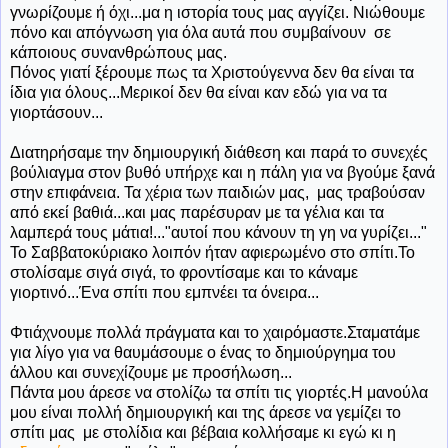
γνωρίζουμε ή όχι...μα η ιστορία τους μας αγγίζει. Νιώθουμε
πόνο και απόγνωση για όλα αυτά που συμβαίνουν σε
κάποιους συνανθρώπους μας.
Πόνος γιατί ξέρουμε πως τα Χριστούγεννα δεν θα είναι τα
ίδια για όλους...Μερικοί δεν θα είναι καν εδώ για να τα
γιορτάσουν...
Διατηρήσαμε την δημιουργική διάθεση και παρά το συνεχές
βούλιαγμα στον βυθό υπήρχε και η πάλη για να βγούμε ξανά
στην επιφάνεια. Τα χέρια των παιδιών μας, μας τραβούσαν
από εκεί βαθιά...και μας παρέσυραν με τα γέλια και τα
λαμπερά τους μάτια!..."αυτοί που κάνουν τη γη να γυρίζει..."
Το Σαββατοκύριακο λοιπόν ήταν αφιερωμένο στο σπίτι.Το
στολίσαμε σιγά σιγά, το φροντίσαμε και το κάναμε
γιορτινό...Ένα σπίτι που εμπνέει τα όνειρα...
Φτιάχνουμε πολλά πράγματα και το χαιρόμαστε.Σταματάμε
για λίγο για να θαυμάσουμε ο ένας το δημιούργημα του
άλλου και συνεχίζουμε με προσήλωση...
Πάντα μου άρεσε να στολίζω τα σπίτι τις γιορτές.Η μανούλα
μου είναι πολλή δημιουργική και της άρεσε να γεμίζει το
σπίτι μας με στολίδια και βέβαια κολλήσαμε κι εγώ κι η