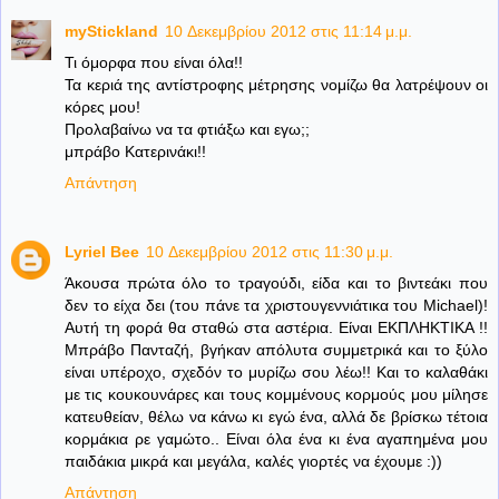
myStickland
10 Δεκεμβρίου 2012 στις 11:14 μ.μ.
Τι όμορφα που είναι όλα!!
Τα κεριά της αντίστροφης μέτρησης νομίζω θα λατρέψουν οι
κόρες μου!
Προλαβαίνω να τα φτιάξω και εγω;;
μπράβο Κατερινάκι!!
Απάντηση
Lyriel Bee
10 Δεκεμβρίου 2012 στις 11:30 μ.μ.
Άκουσα πρώτα όλο το τραγούδι, είδα και το βιντεάκι που
δεν το είχα δει (του πάνε τα χριστουγεννιάτικα του Michael)!
Αυτή τη φορά θα σταθώ στα αστέρια. Είναι ΕΚΠΛΗΚΤΙΚΑ !!
Μπράβο Πανταζή, βγήκαν απόλυτα συμμετρικά και το ξύλο
είναι υπέροχο, σχεδόν το μυρίζω σου λέω!! Και το καλαθάκι
με τις κουκουνάρες και τους κομμένους κορμούς μου μίλησε
κατευθείαν, θέλω να κάνω κι εγώ ένα, αλλά δε βρίσκω τέτοια
κορμάκια ρε γαμώτο.. Είναι όλα ένα κι ένα αγαπημένα μου
παιδάκια μικρά και μεγάλα, καλές γιορτές να έχουμε :))
Απάντηση